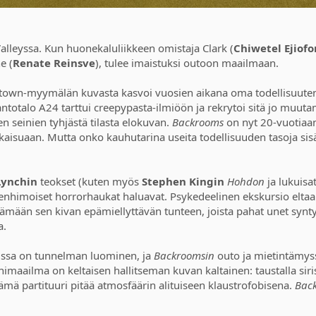
alleyssa. Kun huonekaluliikkeen omistaja Clark (
Chiwetel Ejiofo
e (
Renate Reinsve
), tulee imaistuksi outoon maailmaan.
bytown-myymälän kuvasta kasvoi vuosien aikana oma todellisuute
tantotalo A24 tarttui creepypasta-ilmiöön ja rekrytoi sitä jo mu
n seinien tyhjästä tilasta elokuvan.
Backrooms
on nyt 20-vuotiaan
kaisuaan. Mutta onko kauhutarina useita todellisuuden tasoja sisäl
Lynchin
teokset (kuten myös
Stephen Kingin
Hohdon
ja lukuisa
erenhimoiset horrorhaukat haluavat. Psykedeelinen ekskursio elta
ttämään sen kivan epämiellyttävän tunteen, joista pahat unet synt
a.
issa on tunnelman luominen, ja
Backroomsin
outo ja mietintämyss
Äänimaailma on keltaisen hallitseman kuvan kaltainen: taustalla sir
ämä partituuri pitää atmosfäärin alituiseen klaustrofobisena.
Bac