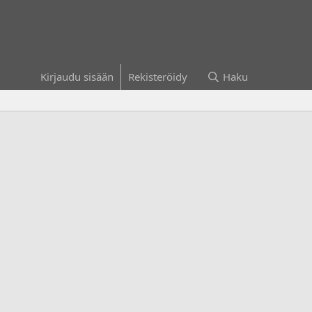
Kirjaudu sisään
Rekisteröidy
Haku