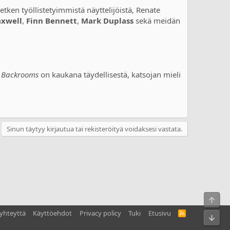
tken työllistetyimmistä näyttelijöistä, Renate
axwell
,
Finn Bennett
,
Mark Duplass
sekä meidän
a
Backrooms
on kaukana täydellisestä, katsojan mieli
Sinun täytyy kirjautua tai rekisteröityä voidaksesi vastata.
yhteyttä
Käyttöehdot
Privacy policy
Tuki
Etusivu
R
S
S