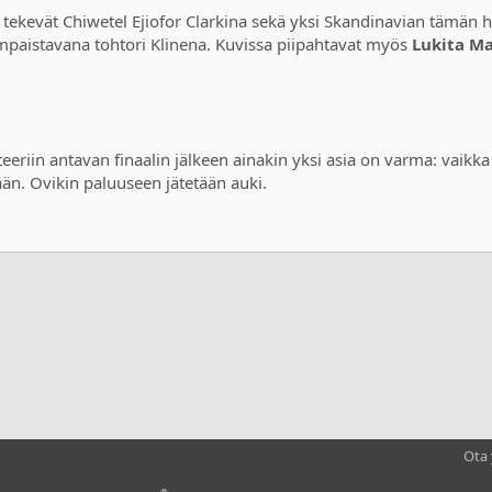
tekevät Chiwetel Ejiofor Clarkina sekä yksi Skandinavian tämän he
paistavana tohtori Klinena. Kuvissa piipahtavat myös
Lukita M
riin antavan finaalin jälkeen ainakin yksi asia on varma: vaikk
ään. Ovikin paluuseen jätetään auki.
sti
kki
Ota 