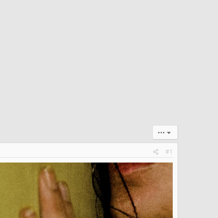
•••
#1