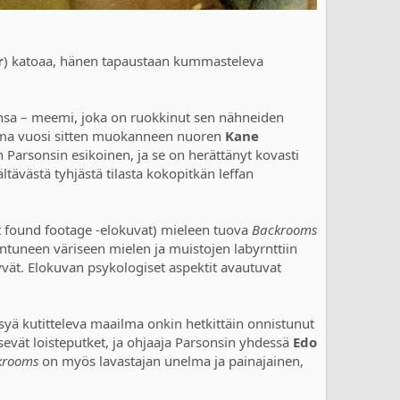
r
) katoaa, hänen tapaustaan kummasteleva
nsa – meemi, joka on ruokkinut sen nähneiden
utama vuosi sitten muokanneen nuoren
Kane
 Parsonsin esikoinen, ja se on herättänyt kovasti
tävästä tyhjästä tilasta kokopitkän leffan
t found footage -elokuvat) mieleen tuova
Backrooms
antuneen väriseen mielen ja muistojen labyrnttiin
yvät. Elokuvan psykologiset aspektit avautuvat
yä kutitteleva maailma onkin hetkittäin onnistunut
isevät loisteputket, ja ohjaaja Parsonsin yhdessä
Edo
krooms
on myös lavastajan unelma ja painajainen,