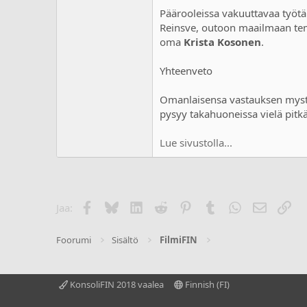
Päärooleissa vakuuttavaa työtä 
Reinsve, outoon maailmaan tem
oma
Krista Kosonen
.
Yhteenveto
Omanlaisensa vastauksen mystee
pysyy takahuoneissa vielä pitk
Lue sivustolla...
Facebook
Bluesky
LinkedIn
Reddit
Pinterest
Tumblr
WhatsApp
Sähköpo
Lin
Jaa:
Foorumi
Sisältö
FilmiFIN
KonsoliFIN 2018 vaalea
Finnish (FI)