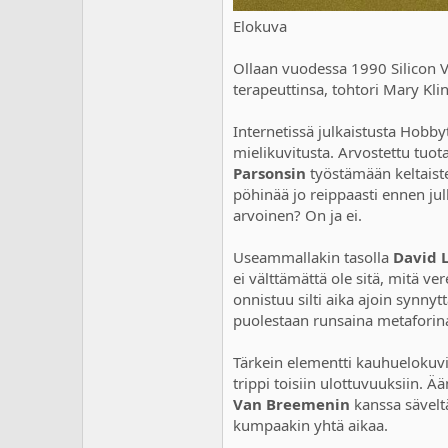
Elokuva
Ollaan vuodessa 1990 Silicon V
terapeuttinsa, tohtori Mary Klin
Internetissä julkaistusta Hob
mielikuvitusta. Arvostettu tuo
Parsonsin
työstämään keltaiste
pöhinää jo reippaasti ennen jul
arvoinen? On ja ei.
Useammallakin tasolla
David 
ei välttämättä ole sitä, mitä v
onnistuu silti aika ajoin synny
puolestaan runsaina metaforin
Tärkein elementti kauhuelokuv
trippi toisiin ulottuvuuksiin. 
Van Breemenin
kanssa sävelt
kumpaakin yhtä aikaa.