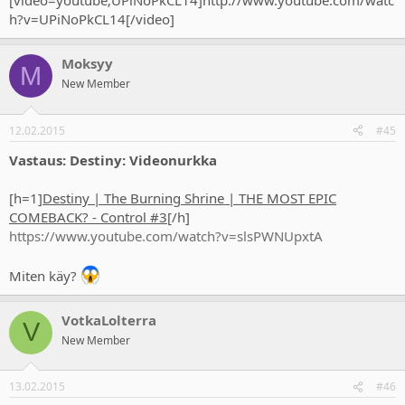
[video=youtube;UPiNoPkCL14]http://www.youtube.com/watc
h?v=UPiNoPkCL14[/video]
Moksyy
M
New Member
12.02.2015
#45
Vastaus: Destiny: Videonurkka
[h=1]
Destiny | The Burning Shrine | THE MOST EPIC
COMEBACK? - Control #3
[/h]
https://www.youtube.com/watch?v=slsPWNUpxtA
Miten käy?
VotkaLolterra
V
New Member
13.02.2015
#46