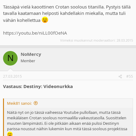
Tässäpä vielä kaoottinen Crotan soolous titanilla. Pystyis tällä
tavalla kaatamaan helposti kahdellakin miekalla, mutta tuli
vähän kohellettua
https://youtu.be/niLL00fOeNA
Viimeksi muokannut moderaattori:
28.03.2015
NoMercy
N
Member
27.03.2015
#55
Vastaus: Destiny: Videonurkka
Meik81 sanoi:
Näitä nyt on jo tässä vaiheessa Youtube pullollaan, mutta tässä
meikäläisen Crotan soolous normaalilla vaikeustasolla. Suosittelen
muuten lämpimästi. Ei ole pitkään aikaan enää pulssi Destinyn
parissa noussut näihin lukemiin kun mitä tässä soolous projektissa