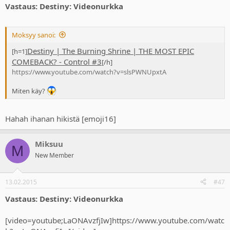
Vastaus: Destiny: Videonurkka
Moksyy sanoi:
Destiny | The Burning Shrine | THE MOST EPIC
[h=1]
COMEBACK? - Control #3
[/h]
https://www.youtube.com/watch?v=slsPWNUpxtA
Miten käy?
Hahah ihanan hikistä [emoji16]
Miksuu
M
New Member
13.02.2015
#47
Vastaus: Destiny: Videonurkka
[video=youtube;LaONAvzfjIw]https://www.youtube.com/watc