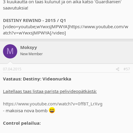
3 kuukautta on taas kulunut ja on aika katso 'Guardianien'
saavutuksia!
DESTINY REWIND - 2015 / Q1
[video=youtube;wYwxsJMPWYA]https://www.youtube.com/w
atch?v=wYwxsJMPWYA[/video]
Moksyy
M
New Member
07.04.2015
#57
Vastaus: Destiny: Videonurkka
Laitellaas taas listaa parista pelivideopätkästä:
https://www.youtube.com/watch?v=0ff8T_LrXvg
- makoisa nova bomb
Control pelailua: