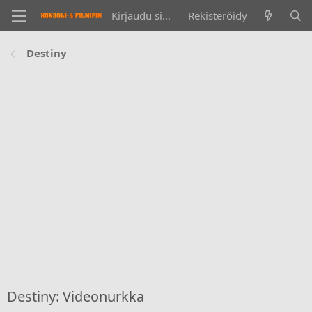
Kirjaudu sisään
Rekisteröidy
Destiny
Destiny: Videonurkka