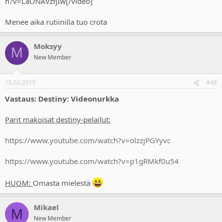
h?v=LaONAvzfjIw[/video]
Menee aika rutiinilla tuo crota
Moksyy
M
New Member
19.02.2015
#48
Vastaus: Destiny: Videonurkka
Parit makoisat destiny-pelailut:
https://www.youtube.com/watch?v=olzzjPGYyvc
https://www.youtube.com/watch?v=p1gRMkf0u54
HUOM:
Omasta mielestä
Mikael
M
New Member