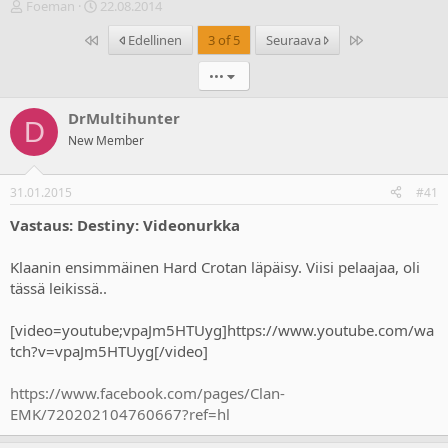
V
A
Foeman
22.08.2014
i
l
Ensimmäinen
Last
Edellinen
3 of 5
Seuraava
e
o
s
i
•••
t
t
i
u
k
s
DrMultihunter
D
e
p
New Member
t
ä
j
i
u
v
31.01.2015
#41
n
ä
a
m
Vastaus: Destiny: Videonurkka
l
ä
o
ä
Klaanin ensimmäinen Hard Crotan läpäisy. Viisi pelaajaa, oli
i
r
tässä leikissä..
t
ä
t
[video=youtube;vpaJm5HTUyg]https://www.youtube.com/wa
a
j
tch?v=vpaJm5HTUyg[/video]
a
https://www.facebook.com/pages/Clan-
EMK/720202104760667?ref=hl