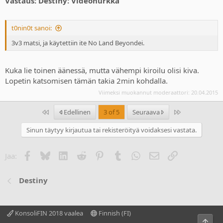
Vastaus: Destiny: Videonurkka
t0nin0t sanoi:
3v3 matsi, ja käytettiin ite No Land Beyondei.
Kuka lie toinen äänessä, mutta vähempi kiroilu olisi kiva.
Lopetin katsomisen tämän takia 2min kohdalla.
Viimeksi muokannut moderaattori:
20.04.2015
Ensimmäinen
Last
Edellinen
3 of 5
Seuraava
Sinun täytyy kirjautua tai rekisteröityä voidaksesi vastata.
Facebook
Bluesky
LinkedIn
Reddit
Pinterest
Tumblr
WhatsApp
Sähköposti
Linkki
Jaa:
Destiny
KonsoliFIN 2018 vaalea
Finnish (FI)
Ylös