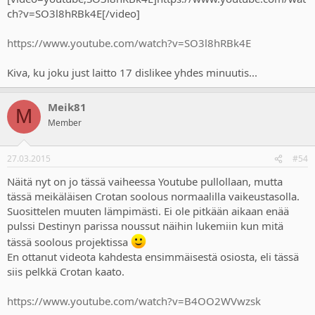
ch?v=SO3l8hRBk4E[/video]
https://www.youtube.com/watch?v=SO3l8hRBk4E
Kiva, ku joku just laitto 17 dislikee yhdes minuutis...
Meik81
M
Member
27.03.2015
#54
Näitä nyt on jo tässä vaiheessa Youtube pullollaan, mutta
tässä meikäläisen Crotan soolous normaalilla vaikeustasolla.
Suosittelen muuten lämpimästi. Ei ole pitkään aikaan enää
pulssi Destinyn parissa noussut näihin lukemiin kun mitä
tässä soolous projektissa
En ottanut videota kahdesta ensimmäisestä osiosta, eli tässä
siis pelkkä Crotan kaato.
https://www.youtube.com/watch?v=B4OO2WVwzsk