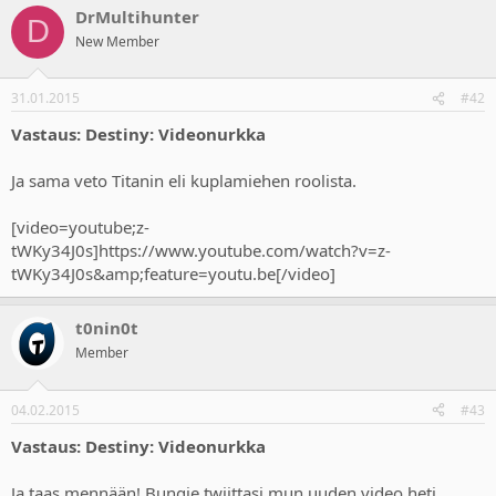
DrMultihunter
D
New Member
31.01.2015
#42
Vastaus: Destiny: Videonurkka
Ja sama veto Titanin eli kuplamiehen roolista.
[video=youtube;z-
tWKy34J0s]https://www.youtube.com/watch?v=z-
tWKy34J0s&amp;feature=youtu.be[/video]
t0nin0t
Member
04.02.2015
#43
Vastaus: Destiny: Videonurkka
Ja taas mennään! Bungie twiittasi mun uuden video heti