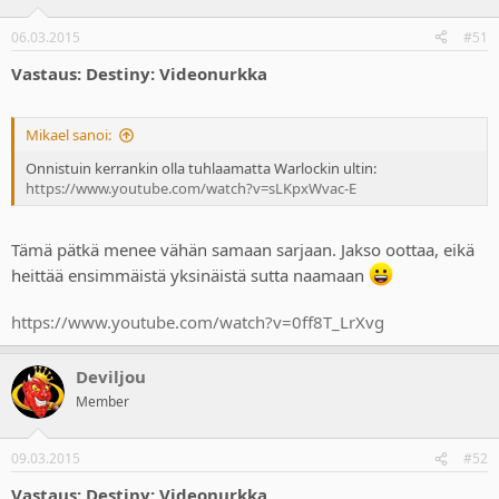
06.03.2015
#51
Vastaus: Destiny: Videonurkka
Mikael sanoi:
Onnistuin kerrankin olla tuhlaamatta Warlockin ultin:
https://www.youtube.com/watch?v=sLKpxWvac-E
Tämä pätkä menee vähän samaan sarjaan. Jakso oottaa, eikä
heittää ensimmäistä yksinäistä sutta naamaan
https://www.youtube.com/watch?v=0ff8T_LrXvg
Deviljou
Member
09.03.2015
#52
Vastaus: Destiny: Videonurkka