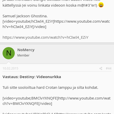
kättellyssä (ei voinu linkata videoon koska m@!#3"er!)
Samuel Jackson Ghostina.
[video=youtube;hCIwI4_EZiY]https://www.youtube.com/watc
h?v=hCIwI4_EZiY[/video]
https://www.youtube.com/watch?v=hCIwI4_EZiY
NoMercy
N
Member
10.02.2015
#44
Vastaus: Destiny: Videonurkka
Tuli sitte sooloiltua hard Crotan lamppu ja silta kohdat.
[video=youtube;BMClvYXNQFE]http://www.youtube.com/wat
ch?v=BMClvYXNQFE[/video]