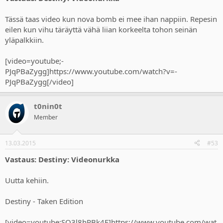
Tässä taas video kun nova bomb ei mee ihan nappiin. Repesin
eilen kun vihu täräyttä vähä liian korkeelta tohon seinän
yläpalkkiin.
[video=youtube;-
PJqPBaZygg]https://www.youtube.com/watch?v=-
PJqPBaZygg[/video]
t0nin0t
Member
13.03.2015
#53
Vastaus: Destiny: Videonurkka
Uutta kehiin.
Destiny - Taken Edition
[video=youtube;SO3l8hRBk4E]https://www.youtube.com/wat