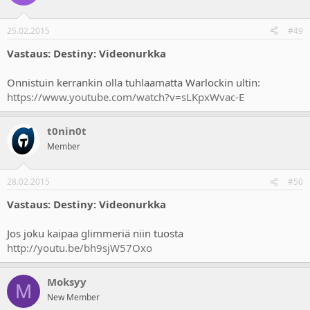
25.02.2015
#49
Vastaus: Destiny: Videonurkka
Onnistuin kerrankin olla tuhlaamatta Warlockin ultin:
https://www.youtube.com/watch?v=sLKpxWvac-E
t0nin0t
Member
28.02.2015
#50
Vastaus: Destiny: Videonurkka
Jos joku kaipaa glimmeriä niin tuosta
http://youtu.be/bh9sjW57Oxo
Moksyy
M
New Member