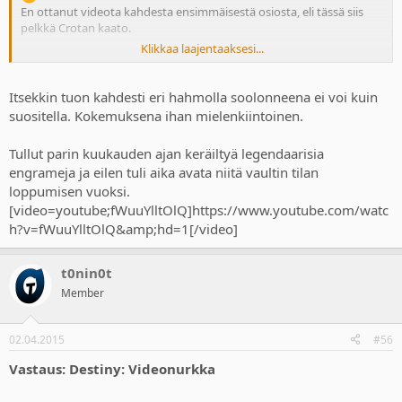
En ottanut videota kahdesta ensimmäisestä osiosta, eli tässä siis
pelkkä Crotan kaato.
Klikkaa laajentaaksesi...
https://www.youtube.com/watch?v=B4OO2WVwzsk
Itsekkin tuon kahdesti eri hahmolla soolonneena ei voi kuin
suositella. Kokemuksena ihan mielenkiintoinen.
Tullut parin kuukauden ajan keräiltyä legendaarisia
engrameja ja eilen tuli aika avata niitä vaultin tilan
loppumisen vuoksi.
[video=youtube;fWuuYlltOlQ]https://www.youtube.com/watc
h?v=fWuuYlltOlQ&amp;hd=1[/video]
t0nin0t
Member
02.04.2015
#56
Vastaus: Destiny: Videonurkka