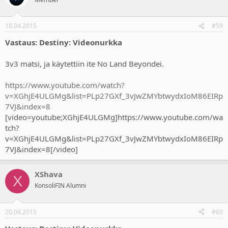
18.04.2015
#59
Vastaus: Destiny: Videonurkka
3v3 matsi, ja käytettiin ite No Land Beyondei.
https://www.youtube.com/watch?
v=XGhjE4ULGMg&list=PLp27GXf_3vJwZMYbtwydxIoM86EIRp
7VJ&index=8
[video=youtube;XGhjE4ULGMg]https://www.youtube.com/wa
tch?
v=XGhjE4ULGMg&list=PLp27GXf_3vJwZMYbtwydxIoM86EIRp
7VJ&index=8[/video]
XShava
X
KonsoliFIN Alumni
20.04.2015
#60