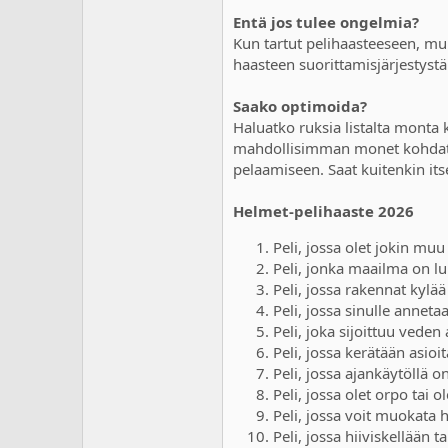
a
m
Entä jos tulee ongelmia?
l
ä
o
ä
Kun tartut pelihaasteeseen, muis
i
r
haasteen suorittamisjärjestystä
t
ä
t
Saako optimoida?
a
Haluatko ruksia listalta monta 
j
mahdollisimman monet kohdat ro
a
pelaamiseen. Saat kuitenkin itse
Helmet-pelihaaste 2026
Peli, jossa olet jokin mu
Peli, jonka maailma on l
Peli, jossa rakennat kylä
Peli, jossa sinulle anneta
Peli, joka sijoittuu veden 
Peli, jossa kerätään asioi
Peli, jossa ajankäytöllä o
Peli, jossa olet orpo tai 
Peli, jossa voit muokata
Peli, jossa hiiviskellään t