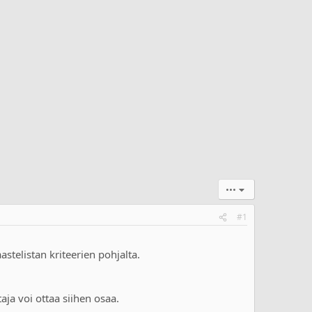
•••
#1
stelistan kriteerien pohjalta.
ja voi ottaa siihen osaa.