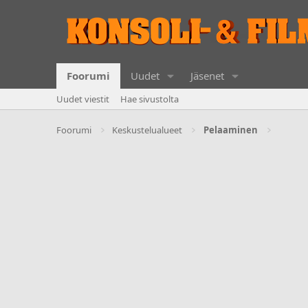
Foorumi
Uudet
Jäsenet
Uudet viestit
Hae sivustolta
Foorumi
Keskustelualueet
Pelaaminen