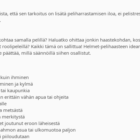
ta, että sen tarkoitus on lisätä peliharrastamisen iloa, ei pelistr
.
kohtaa samalla pelillä? Haluatko ohittaa jonkin haastekohdan, kosk
olipeleillä? Kaikki tämä on sallittua! Helmet-pelihaasteen idean
 päättää, millä säännöillä siihen osallistut.
u kuin ihminen
uminen ja kylmä
ä tai kaupunkia
an erittäin vähän apua tai ohjeita
alle
ta metsästä
n merkitystä
olet joutunut eroon läheisestä
 hahmon asua tai ulkomuotoa paljon
ai piiloudutaan