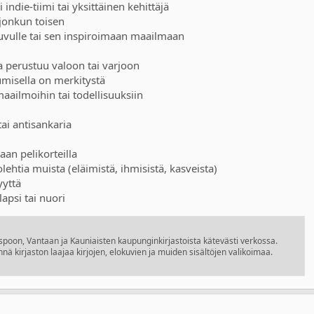
 indie-tiimi tai yksittäinen kehittäjä
a jonkun toisen
-luvulle tai sen inspiroimaan maailmaan
a perustuu valoon tai varjoon
kumisella on merkitystä
maailmoihin tai todellisuuksiin
i
tai antisankaria
taan pelikorteilla
olehtia muista (eläimistä, ihmisistä, kasveista)
yyttä
lapsi tai nuori
Espoon, Vantaan ja Kauniaisten kaupunginkirjastoista kätevästi verkossa.
nnä kirjaston laajaa kirjojen, elokuvien ja muiden sisältöjen valikoimaa.