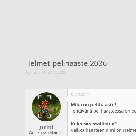
Helmet-pelihaaste 2026
V
A
JTahti
31.12.2025
i
l
e
o
s
i
t
t
31.12.2025
i
u
Mikä on pelihaaste?
k
s
e
p
Tehtävänä pelihaasteessa on pel
t
ä
j
i
Kuka saa osallistua?
JTahti
u
v
Vaikka haasteen nimi on Helmet
n
ä
Well-Known Member