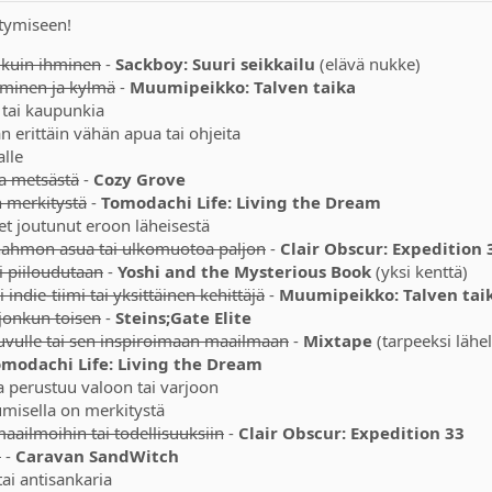
stymiseen!
u kuin ihminen
-
Sackboy: Suuri seikkailu
(elävä nukke)
uminen ja kylmä
-
Muumipeikko: Talven taika
ä tai kaupunkia
an erittäin vähän apua tai ohjeita
alle
ta metsästä
-
Cozy Grove
n merkitystä
-
Tomodachi Life: Living the Dream
olet joutunut eroon läheisestä
 hahmon asua tai ulkomuotoa paljon
-
Clair Obscur: Expedition 
ai piiloudutaan
-
Yoshi and the Mysterious Book
(yksi kenttä)
 indie-tiimi tai yksittäinen kehittäjä
-
Muumipeikko: Talven tai
a jonkun toisen
-
Steins;Gate Elite
-luvulle tai sen inspiroimaan maailmaan
-
Mixtape
(tarpeeksi lähel
modachi Life: Living the Dream
a perustuu valoon tai varjoon
kumisella on merkitystä
maailmoihin tai todellisuuksiin
-
Clair Obscur: Expedition 33
i
-
Caravan SandWitch
tai antisankaria