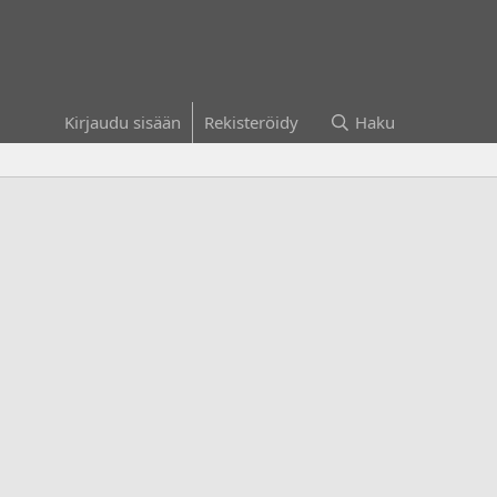
Kirjaudu sisään
Rekisteröidy
Haku