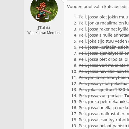
Vuoden puolivälin katsaus edi
Peli, jossa olet jokin mu
Peli, jonka maailma on l
JTahti
Peli, jossa rakennat kylä
Well-Known Member
Peli, jossa sinulle anneta
Peli, joka sijoittuu veden 
Peli, jossa kerätään asioi
Peli, jossa ajankäytöllä o
Peli, jossa olet orpo tai 
Peli, jossa voit muokata
Peli, jossa hiiviskellään t
Peli, jonka on tehnyt pieni
Peli, jossa yrität pelasta
Peli, joka sijoittuu 1980
Peli, jossa voit piirtää
-
To
Peli, jonka pelimekaniikk
Peli, jossa unella ja nuk
Peli, jossa matkustat eri 
Peli, jossa esiintyy robott
Peli, jossa pelaat pahista 