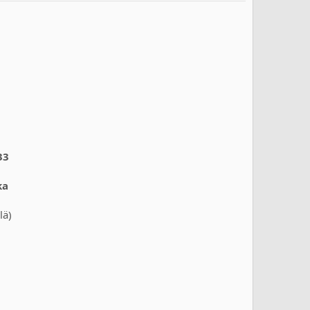
33
ka
lä)