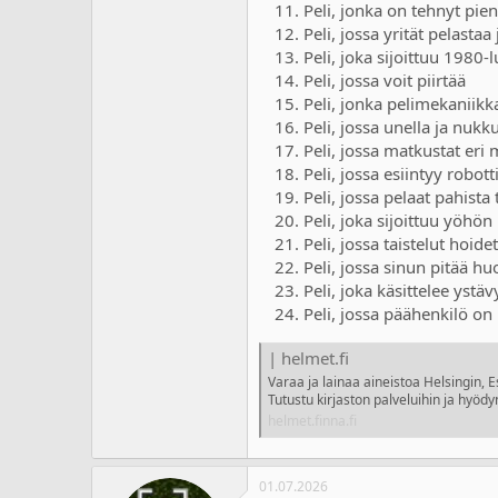
Peli, jonka on tehnyt pieni
Peli, jossa yrität pelasta
Peli, joka sijoittuu 1980
Peli, jossa voit piirtää
Peli, jonka pelimekaniikk
Peli, jossa unella ja nuk
Peli, jossa matkustat eri 
Peli, jossa esiintyy robott
Peli, jossa pelaat pahista 
Peli, joka sijoittuu yöhön
Peli, jossa taistelut hoide
Peli, jossa sinun pitää hu
Peli, joka käsittelee ystäv
Peli, jossa päähenkilö on 
| helmet.fi
Varaa ja lainaa aineistoa Helsingin, 
Tutustu kirjaston palveluihin ja hyödy
helmet.finna.fi
01.07.2026