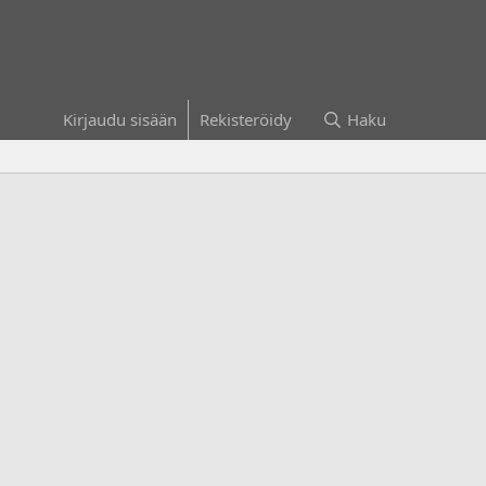
Kirjaudu sisään
Rekisteröidy
Haku