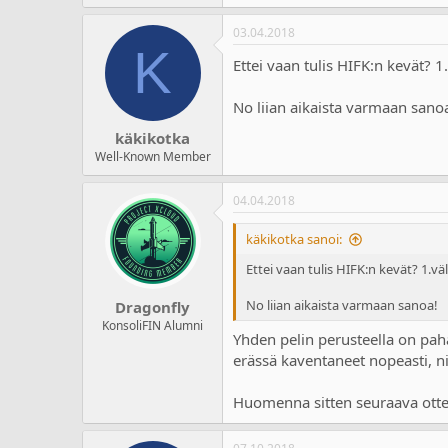
a
m
l
ä
03.04.2018
o
ä
K
i
r
Ettei vaan tulis HIFK:n kevät? 
t
ä
t
No liian aikaista varmaan sano
a
j
käkikotka
a
Well-Known Member
04.04.2018
käkikotka sanoi:
Ettei vaan tulis HIFK:n kevät? 1.vä
No liian aikaista varmaan sanoa!
Dragonfly
KonsoliFIN Alumni
Yhden pelin perusteella on paha
erässä kaventaneet nopeasti, niin
Huomenna sitten seuraava ottel