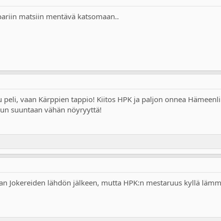
 pariin matsiin mentävä katsomaan..
eilu peli, vaan Kärppien tappio! Kiitos HPK ja paljon onnea Hämeenl
un suuntaan vähän nöyryyttä!
aan Jokereiden lähdön jälkeen, mutta HPK:n mestaruus kyllä lämmi