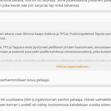
 joka kevät näe (oli sarja tai laji mikä tahansa).
 aikana vaan lähinnä Kaapo Kakkoa ja TPS:iä. Pudotuspeleissä Tepsiä vastaa
ssä.
, TPS ja Tappara eivät pystyneet pelillisesti yhtään haastamaan, ainoastaan t
maan ja pääsivät jopa pelin päälle kahdessa viimeisessä pelissä, jotka kuiten
n ja Osala, eivät sopineet puolikuntoisina pelitapaan. Vehviläinen oli mies ja
erroksilla. Tosiaan vasta finaalisarjassa 2-1 tappiolla, Kärpät heräsi oikeasti he
Klikkaa laajentaaksesi...
la tavalla, sitä oli ilo seurata. Siinä joukkueessa jokainen pelaaja pelasi si
 tai laji mikä tahansa).
l parhaimmillaan kova pelaaja..
en 46-vuotiaana (SM-)Liigahistorian vanhin pelaaja. Hänet vaihdett
isen kerran Lundell oli nähty tositoimissa kahdeksan vuotta sitten