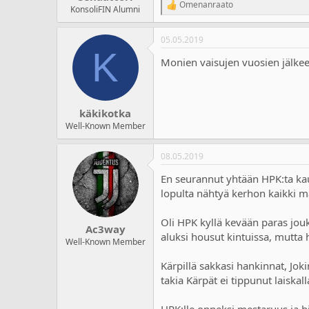
Omenanraato
R
KonsoliFIN Alumni
e
a
05.05.2019
c
K
t
Monien vaisujen vuosien jälkee
i
o
n
s
:
käkikotka
Well-Known Member
08.05.2019
En seurannut yhtään HPK:ta kau
lopulta nähtyä kerhon kaikki m
Oli HPK kyllä kevään paras jouk
Ac3way
aluksi housut kintuissa, mutta h
Well-Known Member
Kärpillä sakkasi hankinnat, Jok
takia Kärpät ei tippunut laiskall
HPK:lle onneksi mestaruus ja hi