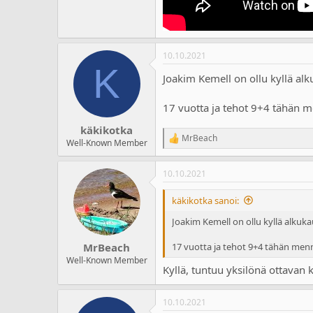
10.10.2021
K
Joakim Kemell on ollu kyllä al
17 vuotta ja tehot 9+4 tähän m
käkikotka
MrBeach
R
Well-Known Member
e
a
10.10.2021
c
t
i
käkikotka sanoi:
o
n
Joakim Kemell on ollu kyllä alkuk
s
:
17 vuotta ja tehot 9+4 tähän menn
MrBeach
Well-Known Member
Kyllä, tuntuu yksilönä ottavan
10.10.2021