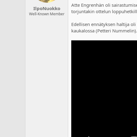
Atte Engrenhän oli sairastumise
IlpoNuokko
torjuntakin ottelun loppuhetkil
Well-Known Member
Edellisen ennätyksen haltija ol
kaukalossa (Petteri Nummelin)