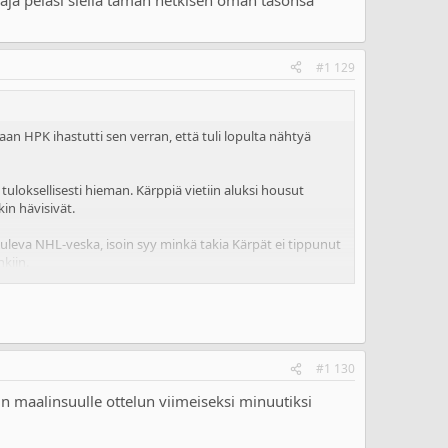
#1 129
n HPK ihastutti sen verran, että tuli lopulta nähtyä
uloksellisesti hieman. Kärppiä vietiin aluksi housut
kin hävisivät.
 tuleva NHL-veska, isoin syy minkä takia Kärpät ei tippunut
nkiin.
ellä tämän hetkisen oman tasonsa huipussa, sellaista ei
#1 130
iin maalinsuulle ottelun viimeiseksi minuutiksi
.