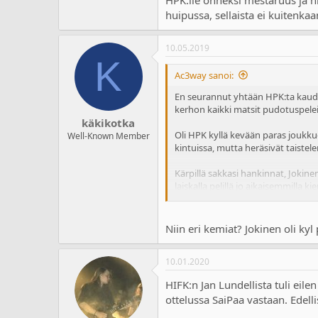
huipussa, sellaista ei kuitenkaan
10.05.2019
K
Ac3way sanoi:
En seurannut yhtään HPK:ta kauden
kerhon kaikki matsit pudotuspelei
käkikotka
Oli HPK kyllä kevään paras joukkue
Well-Known Member
kintuissa, mutta heräsivät taistele
Kärpillä sakkasi hankinnat, Jokine
laiskalla pelillä jo aikaisemmilla ki
HPK:lle onneksi mestaruus ja hienol
kuitenkaan joka kevät näe (oli sarja
Niin eri kemiat? Jokinen oli ky
10.01.2020
HIFK:n Jan Lundellista tuli eil
ottelussa SaiPaa vastaan. Edell