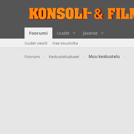
Foorumi
Uudet
Jäsenet
Uudet viestit
Hae sivustolta
Foorumi
Keskustelualueet
Muu keskustelu