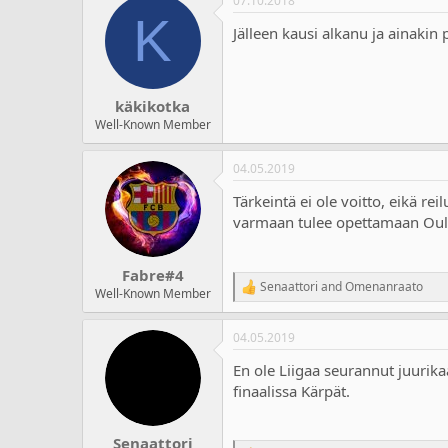
07.10.2018
K
Jälleen kausi alkanu ja ainakin
käkikotka
Well-Known Member
04.05.2019
Tärkeintä ei ole voitto, eikä r
varmaan tulee opettamaan Oul
Fabre#4
Senaattori
and
Omenanraato
R
Well-Known Member
e
a
04.05.2019
c
t
En ole Liigaa seurannut juurik
i
o
finaalissa Kärpät.
n
s
:
Senaattori