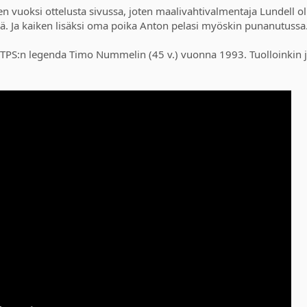
n vuoksi ottelusta sivussa, joten maalivahtivalmentaja Lundell oli 
lä. Ja kaiken lisäksi oma poika Anton pelasi myöskin punanutussa
i TPS:n legenda Timo Nummelin (45 v.) vuonna 1993. Tuolloinkin jä
.