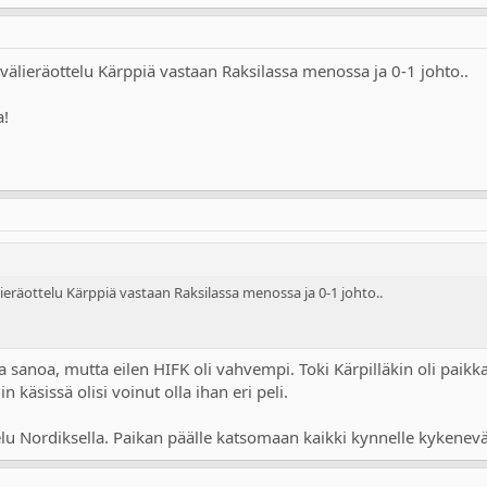
1.välieräottelu Kärppiä vastaan Raksilassa menossa ja 0-1 johto..
a!
lieräottelu Kärppiä vastaan Raksilassa menossa ja 0-1 johto..
 sanoa, mutta eilen HIFK oli vahvempi. Toki Kärpilläkin oli paikka
 käsissä olisi voinut olla ihan eri peli.
u Nordiksella. Paikan päälle katsomaan kaikki kynnelle kykenevät