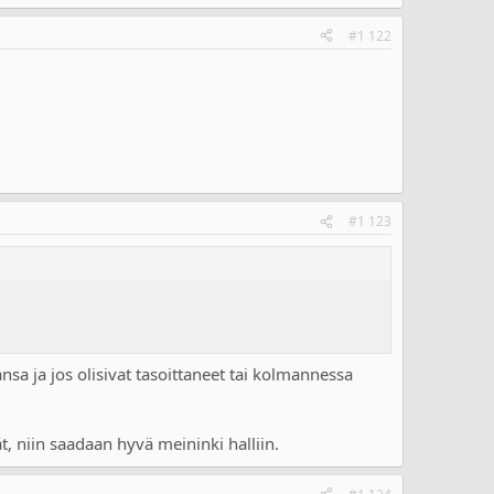
#1 122
#1 123
nsa ja jos olisivat tasoittaneet tai kolmannessa
, niin saadaan hyvä meininki halliin.