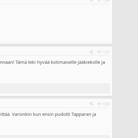
#1 124
#1 125
innaan! Tämä teki hyvää kotimaiselle jääkiekolle ja
#1 126
ttää. Varsinkin kun ensin pudotti Tapparan ja