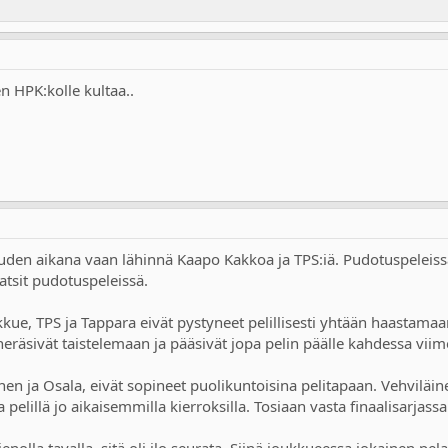
n HPK:kolle kultaa..
den aikana vaan lähinnä Kaapo Kakkoa ja TPS:iä. Pudotuspeleissä T
atsit pudotuspeleissä.
kue, TPS ja Tappara eivät pystyneet pelillisesti yhtään haastamaan
eräsivät taistelemaan ja pääsivät jopa pelin päälle kahdessa viime
inen ja Osala, eivät sopineet puolikuntoisina pelitapaan. Vehviläi
a pelillä jo aikaisemmilla kierroksilla. Tosiaan vasta finaalisarjass
enolla tavalla, sitä oli ilo seurata. Siinä joukkueessa jokainen pe