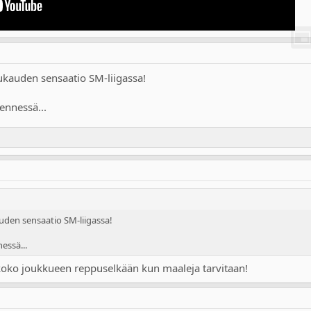
kukauden sensaatio SM-liigassa!
ennessä...
auden sensaatio SM-liigassa!
essä...
 koko joukkueen reppuselkään kun maaleja tarvitaan!