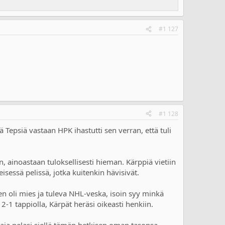
#1 127
#1 128
epsiä vastaan HPK ihastutti sen verran, että tuli
, ainoastaan tuloksellisesti hieman. Kärppiä vietiin
isessä pelissä, jotka kuitenkin hävisivät.
nen oli mies ja tuleva NHL-veska, isoin syy minkä
a 2-1 tappiolla, Kärpät heräsi oikeasti henkiin.
laaja pelasi siellä tämän hetkisen oman tasonsa