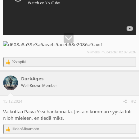
Viimeksi muokattu:
02.07.2026
R2zapiN
R
e
a
DarkAges
c
t
Well-Known Member
i
o
n
15.12.2024
#2
s
:
Vaikuttaa Päivä Yksi hankinnalta. Jostain kumman syystä tuli
Nioh mieleen, en tiedä miks.
HideoMiyamoto
R
e