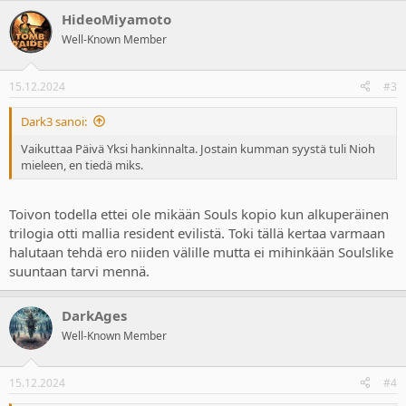
a
HideoMiyamoto
c
t
Well-Known Member
i
o
n
15.12.2024
#3
s
:
Dark3 sanoi:
Vaikuttaa Päivä Yksi hankinnalta. Jostain kumman syystä tuli Nioh
mieleen, en tiedä miks.
Toivon todella ettei ole mikään Souls kopio kun alkuperäinen
trilogia otti mallia resident evilistä. Toki tällä kertaa varmaan
halutaan tehdä ero niiden välille mutta ei mihinkään Soulslike
suuntaan tarvi mennä.
DarkAges
Well-Known Member
15.12.2024
#4