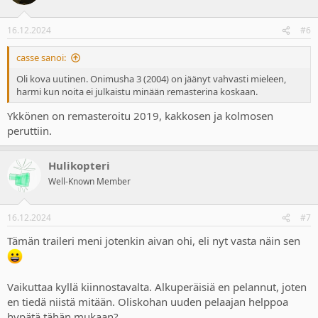
16.12.2024
#6
casse sanoi:
Oli kova uutinen. Onimusha 3 (2004) on jäänyt vahvasti mieleen,
harmi kun noita ei julkaistu minään remasterina koskaan.
Ykkönen on remasteroitu 2019, kakkosen ja kolmosen
peruttiin.
Hulikopteri
Well-Known Member
16.12.2024
#7
Tämän traileri meni jotenkin aivan ohi, eli nyt vasta näin sen
Vaikuttaa kyllä kiinnostavalta. Alkuperäisiä en pelannut, joten
en tiedä niistä mitään. Oliskohan uuden pelaajan helppoa
hypätä tähän mukaan?