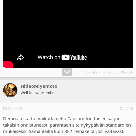
Viimeksi muokattu:
03.06.2026
HideoMiyamoto
Well-Known Member
03.06.2026
#18
Demoa testattu. Vaikuttaa että Capcom tuo toisen sarjan
takaisin onnistuneesti parantaen sitä nykypäivän standardien
mukaiseksi. Samanlailla kuin RE2 remake tarjosi valtavasti