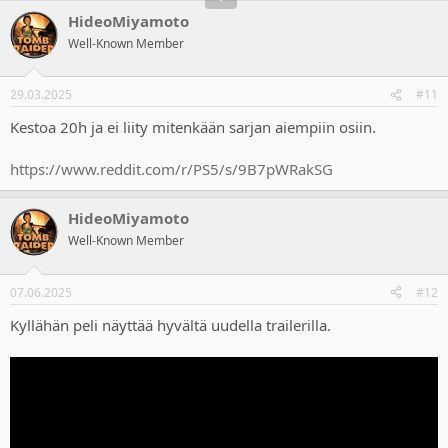
HideoMiyamoto
Well-Known Member
29.03.2025
#11
Kestoa 20h ja ei liity mitenkään sarjan aiempiin osiin.
https://www.reddit.com/r/PS5/s/9B7pWRakSG
HideoMiyamoto
Well-Known Member
07.06.2025
#12
Kyllähän peli näyttää hyvältä uudella trailerilla.