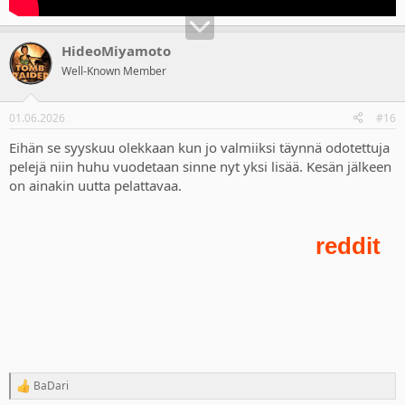
HideoMiyamoto
Well-Known Member
01.06.2026
#16
Eihän se syyskuu olekkaan kun jo valmiiksi täynnä odotettuja
pelejä niin huhu vuodetaan sinne nyt yksi lisää. Kesän jälkeen
on ainakin uutta pelattavaa.
BaDari
R