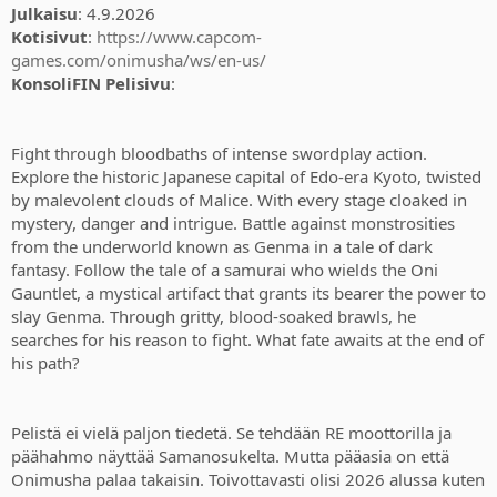
Julkaisu
: 4.9.2026
Kotisivut
:
https://www.capcom-
games.com/onimusha/ws/en-us/
KonsoliFIN Pelisivu
:
Fight through bloodbaths of intense swordplay action.
Explore the historic Japanese capital of Edo-era Kyoto, twisted
by malevolent clouds of Malice. With every stage cloaked in
mystery, danger and intrigue. Battle against monstrosities
from the underworld known as Genma in a tale of dark
fantasy. Follow the tale of a samurai who wields the Oni
Gauntlet, a mystical artifact that grants its bearer the power to
slay Genma. Through gritty, blood-soaked brawls, he
searches for his reason to fight. What fate awaits at the end of
his path?
Pelistä ei vielä paljon tiedetä. Se tehdään RE moottorilla ja
päähahmo näyttää Samanosukelta. Mutta pääasia on että
Onimusha palaa takaisin. Toivottavasti olisi 2026 alussa kuten