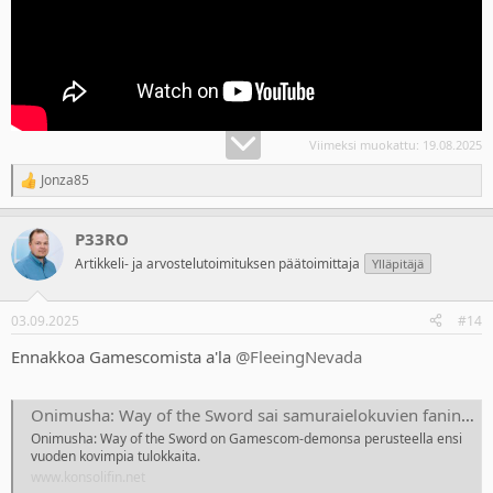
Viimeksi muokattu:
19.08.2025
Jonza85
R
e
a
P33RO
c
t
Artikkeli- ja arvostelutoimituksen päätoimittaja
Ylläpitäjä
i
o
n
03.09.2025
#14
s
:
Ennakkoa Gamescomista a'la
@FleeingNevada
Onimusha: Way of the Sword sai samuraielokuvien fanin haukkomaan henkeään
Onimusha: Way of the Sword on Gamescom-demonsa perusteella ensi
vuoden kovimpia tulokkaita.
www.konsolifin.net