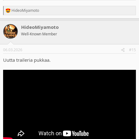
HideoMiyamoto
R
e
a
HideoMiyamoto
c
t
Well-Known Member
i
o
n
06.03.2026
#15
s
:
Uutta traileria pukkaa.