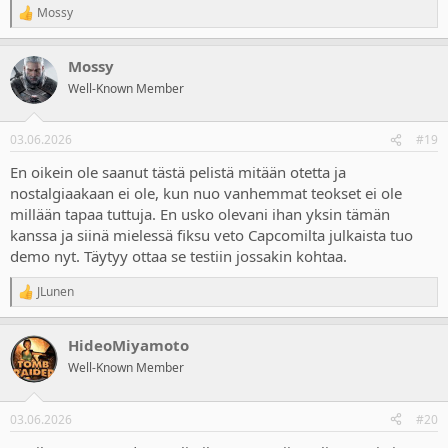
Mossy
R
e
a
Mossy
c
t
Well-Known Member
i
o
n
03.06.2026
#19
s
:
En oikein ole saanut tästä pelistä mitään otetta ja
nostalgiaakaan ei ole, kun nuo vanhemmat teokset ei ole
millään tapaa tuttuja. En usko olevani ihan yksin tämän
kanssa ja siinä mielessä fiksu veto Capcomilta julkaista tuo
demo nyt. Täytyy ottaa se testiin jossakin kohtaa.
JLunen
R
e
a
HideoMiyamoto
c
t
Well-Known Member
i
o
n
03.06.2026
#20
s
: