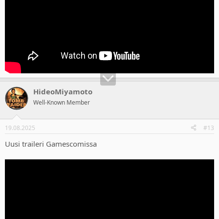
HideoMiyamoto
Well-Known Member
19.08.2025
#13
Uusi traileri Gamescomissa