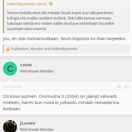
HideoMiyamoto sanoi:
Toivon todella ettei ole mikään Souls kopio kun alkuperäinen
trilogia otti mallia resident evilistä. Toki tällä kertaa varmaan
halutaan tehdä ero niiden välille mutta ei mihinkään Soulslike
suuntaan tarvi mennä.
Joo, en sitä meinannutkaan. Souls kopioita on ihan tarpeeksi.
Hulikopteri
,
Murdoc
and
HideoMiyamoto
R
e
a
casse
c
C
t
Well-Known Member
i
o
n
16.12.2024
#5
s
:
Oli kova uutinen. Onimusha 3 (2004) on jäänyt vahvasti
mieleen, harmi kun noita ei julkaistu minään remasterina
koskaan.
JLunen
Well-Known Member