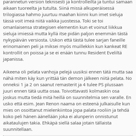
parannetun version teknisesti ja kontrolleilta ja tuntui samaan
aikaan tuoreelta ja tutulta. Siinä missä alkuperäisessä
trilogiassa hahmo juurtuu maahan kiinni kun imet sieluja
tässä voit imeä niitä vaikka juostessa. Toki se toi
omanlaisensa strategisen elementin kun et voinut liikkua
sieluja imiessä mutta kyllä itse pidän paljon enemmän tästä
nykypäivän versiosta. Uskon että tästä tulee sarjan faneille
erinomainen peli ja miksei myös muillekkin kun kankeat RE
kontrollit on poissa ja se ei enään tunnu Resident Eveliltä
japanissa.
Aikeena oli pelata vanhoja pelejä uusiksi ennen tätä mutta saa
nähä miten käy kun yrittää tän demon jälkeen niitä pelata. No
onneksi 1 ja 2 on saanut remasterit ja 4 tulee PS plussaan
juuri ennen tätä uutta osaa. Toivottavasti kolmaskin osa
joskus mutta tiedä mitä heillä on suunnitelmia sen varalle. En
usko että esim. Jean Renon naama on esteenä julkaisulle kun
mies on osoittanut mielenkiintoa jopa palata rooliin ja tehdä
koko peli hänen äänellään joka ei alunperin onnistunut
aikataulujen takia. Ehkäpä siellä salaa jotain tällaista
suunnitellaan.