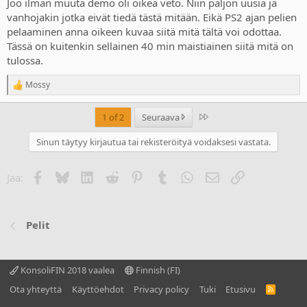
Joo ilman muuta demo oli oikea veto. Niin paljon uusia ja
vanhojakin jotka eivät tiedä tästä mitään. Eikä PS2 ajan pelien
pelaaminen anna oikeen kuvaa siitä mitä tältä voi odottaa.
Tässä on kuitenkin sellainen 40 min maistiainen siitä mitä on
tulossa.
Mossy
R
e
a
Last
1 of 2
Seuraava
c
t
Sinun täytyy kirjautua tai rekisteröityä voidaksesi vastata.
i
o
n
Facebook
Bluesky
LinkedIn
Reddit
Pinterest
Tumblr
WhatsApp
Sähköposti
Linkki
Jaa:
s
:
Pelit
KonsoliFIN 2018 vaalea
Finnish (FI)
Ota yhteyttä
Käyttöehdot
Privacy policy
Tuki
Etusivu
R
S