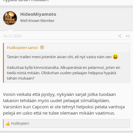
HideoMiyamoto
Well-Known Member
16.12.2024
#8
Hulikopteri sanoi:
Tämän traileri meni jotenkin aivan ohi, eli nyt vasta näin sen
Vaikuttaa kyllä kiinnostavalta. Alkuperäisiä en pelannut, joten en
tiedä niistä mitään. Oliskohan uuden pelaajan helppoa hypätä
tähän mukaan?
Voisin veikata että pystyy, nykyään sarjat jotka tuodaan
takaisin tehdään myös uudet pelaajat silmälläpitäen.
Varsinkin kun Capcom ei ole tehnyt helpoksi pelata vanhoja
pelejä en usko että ne tulee olemaan mikään vaatimus.
Hulikopteri
R
e