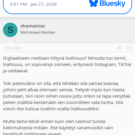
shamaniac
S
Well-Known Member
28.01.2026
#10
Digitaaliseen mediaan liittyvä liiallisuus? Minusta tuo termi,
liiallisuus, on sopivampi someen, erityisesti Instagram, TikTok
ja vastaavat.
Toki peleissäkin on sitä, että tehdään sitä samaa kaavaa,
jolloin pelit alkaa olemaan samaa. Tietysti myös kun liiasta
puhutaan, niin isoin siihen osuva juttu onkin se tapa venyttää
pelien sisältöä kestämään sen suunnilleen sata tuntia. Sitä
voisin itse kutsua sisällön osalta liiallisuudeksi.
Mutta tämä teksti ennen kuin olen lukenut tuosta
tutkimuksesta mitään. Itse käytetyt sanamuodot vain
herättivät pohtimaan asiaan.