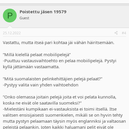
Poistettu jäsen 19579
P
Guest
25.12.2022
#4
Vastattu, mutta itseä pari kohtaa jäi vähän häiritsemään.
”Millä kielellä pelaat mobiilipelejä”
-Puuttuu vastausvaihtoehto en pelaa mobiilipelejä. Pystyi
kyllä jättämään vastaamatta.
”Mitä suomalaisten pelinkehittäjien pelejä pelaat?”
-Pystyy valita vain yhden vaihtoehdon
”Onko olemassa joitain pelejä joita et voi pelata kunnolla,
koska ne eivät ole saatavilla suomeksi?”
-Mielestäni kumpikaan ei-vastauksista ei toimi itsellä. Itse
valitsen ensisijaisesti suomenkielen, mikäli se on hyvin tehty
mutta pystyn pelaamaan täysin myös englanniksi ja valtaosan
peleistä pelaankin. Joten kaikki haluamani pelit eivät ole