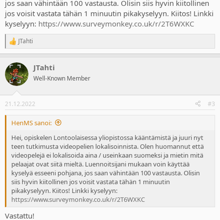
jos saan vähintään 100 vastausta. Olisin siis hyvin kiitollinen
jos voisit vastata tähän 1 minuutin pikakyselyyn. Kiitos! Linkki
kyselyyn:
https://www.surveymonkey.co.uk/r/2T6WXKC
JTahti
R
e
a
JTahti
c
t
Well-Known Member
i
o
n
21.12.2022
#3
s
:
HenMS sanoi:
Hei, opiskelen Lontoolaisessa yliopistossa kääntämistä ja juuri nyt
teen tutkimusta videopelien lokalisoinnista. Olen huomannut että
videopelejä ei lokalisoida aina / useinkaan suomeksi ja mietin mitä
pelaajat ovat siitä mieltä. Luennoitsijani mukaan voin käyttää
kyselyä esseeni pohjana, jos saan vähintään 100 vastausta. Olisin
siis hyvin kiitollinen jos voisit vastata tähän 1 minuutin
pikakyselyyn. Kiitos! Linkki kyselyyn:
https://www.surveymonkey.co.uk/r/2T6WXKC
Vastattu!