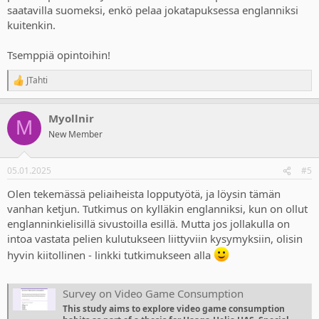
saatavilla suomeksi, enkö pelaa jokatapuksessa englanniksi
kuitenkin.
Tsemppiä opintoihin!
JTahti
R
e
a
Myollnir
c
M
t
New Member
i
o
n
05.01.2025
#5
s
:
Olen tekemässä peliaiheista lopputyötä, ja löysin tämän
vanhan ketjun. Tutkimus on kylläkin englanniksi, kun on ollut
englanninkielisillä sivustoilla esillä. Mutta jos jollakulla on
intoa vastata pelien kulutukseen liittyviin kysymyksiin, olisin
hyvin kiitollinen - linkki tutkimukseen alla
Survey on Video Game Consumption
This study aims to explore video game consumption