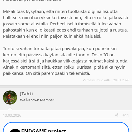
Mikäli taas kysytään, että miten tuollaista digiliiallisuutta
hallitsee, niin ihan yksinkertaisesti niin, että ei roiku jatkuvasti
jossain some-alustalla. Perheellisellä ihmisellä tulee vähän
pakostakin kun ei oikeasti edes ehdi turhaan tuijotella ruutua.
Pelatakaan ei ehdi niin paljon kuin ehkä haluaisi.
Tuntuisi vähän turhalta pitää päiväkirjaa, kun puhelinkin
kertoo että päivässä käytän sitä alle tunnin. Tosin IG on
kärjessä siellä silti ja haukkaa viikkoajasta huimat kaksi tuntia.
Ainakin kertomani siitä, etten roiku luurissa, pitää aika hyvin
paikkansa. On sitä parempaakin tekemistä.
Viimeksi muokattu:
28.01.2026
JTahti
Well-Known Member
13.03.2026
#11