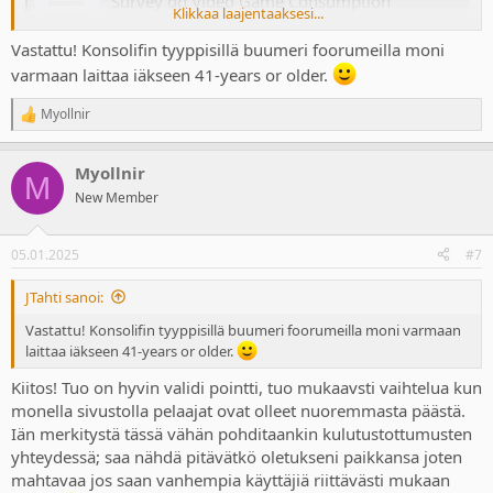
Survey on Video Game Consumption
Klikkaa laajentaaksesi...
This study aims to explore video game consumption
habits as part of a thesis for Haaga-Helia UAS. Special
Vastattu! Konsolifin tyyppisillä buumeri foorumeilla moni
emphasis is placed on additional content and its
varmaan laittaa iäkseen 41-years or older.
consumption, but also the time players spend and
their attitudes toward multiplayer games are
surveyed. No identidying personal information...
Myollnir
R
forms.gle
e
a
Myollnir
c
M
t
New Member
i
o
n
05.01.2025
#7
s
:
JTahti sanoi:
Vastattu! Konsolifin tyyppisillä buumeri foorumeilla moni varmaan
laittaa iäkseen 41-years or older.
Kiitos! Tuo on hyvin validi pointti, tuo mukaavsti vaihtelua kun
monella sivustolla pelaajat ovat olleet nuoremmasta päästä.
Iän merkitystä tässä vähän pohditaankin kulutustottumusten
yhteydessä; saa nähdä pitävätkö oletukseni paikkansa joten
mahtavaa jos saan vanhempia käyttäjiä riittävästi mukaan