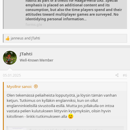
habits as part of a thesis for Haaga-Helia UAS. Special
emphasis is placed on additional content and its
consumption, but also the time players spend and their
attitudes toward multiplayer games are surveyed. No
identidying personal information...
forms.gle
janneus
and
JTahti
R
e
a
JTahti
c
t
Well-Known Member
i
o
n
05.01.2025
#6
s
:
Myollnir sanoi:
Olen tekemässä peliaiheista lopputyötä, ja löysin tämän vanhan
ketjun. Tutkimus on kylläkin englanniksi, kun on ollut
englanninkielisillä sivustoilla esillä. Mutta jos jollakulla on intoa
vastata pelien kulutukseen liittyviin kysymyksiin, olisin hyvin
kiitollinen - linkki tutkimukseen alla