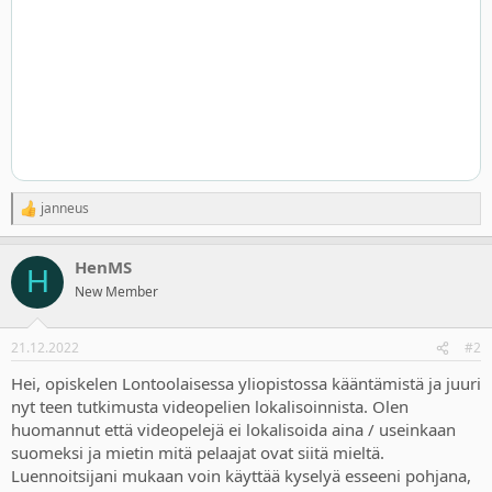
janneus
R
e
a
HenMS
c
H
t
New Member
i
o
n
21.12.2022
#2
s
:
Hei, opiskelen Lontoolaisessa yliopistossa kääntämistä ja juuri
nyt teen tutkimusta videopelien lokalisoinnista. Olen
huomannut että videopelejä ei lokalisoida aina / useinkaan
suomeksi ja mietin mitä pelaajat ovat siitä mieltä.
Luennoitsijani mukaan voin käyttää kyselyä esseeni pohjana,