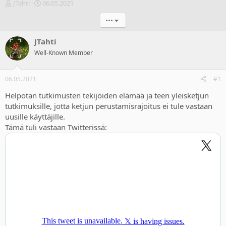
V
A
JTahti
06.05.2021
i
l
•••
e
o
s
i
t
t
JTahti
i
u
Well-Known Member
k
s
e
p
t
ä
06.05.2021
#1
j
i
u
v
Helpotan tutkimusten tekijöiden elämää ja teen yleisketjun
n
ä
tutkimuksille, jotta ketjun perustamisrajoitus ei tule vastaan
a
m
uusille käyttäjille.
l
ä
Tämä tuli vastaan Twitterissä:
o
ä
i
r
t
ä
t
a
j
a