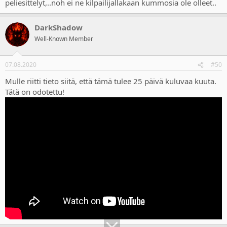
peliesittelyt,..noh ei ne kilpailijallakaan kummosia ole olleet..
DarkShadow
Well-Known Member
07.08.2020
#50
Mulle riitti tieto siitä, että tämä tulee 25 päivä kuluvaa kuuta.
Tätä on odotettu!