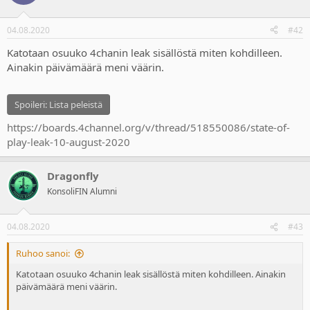
04.08.2020
#42
Katotaan osuuko 4chanin leak sisällöstä miten kohdilleen.
Ainakin päivämäärä meni väärin.
Spoileri:
Lista peleistä
https://boards.4channel.org/v/thread/518550086/state-of-
play-leak-10-august-2020
Dragonfly
KonsoliFIN Alumni
04.08.2020
#43
Ruhoo sanoi:
Katotaan osuuko 4chanin leak sisällöstä miten kohdilleen. Ainakin
päivämäärä meni väärin.