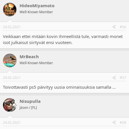
HideoMiyamoto
Well-Known Member
24.02.2021
#56
Veikkaan ettei mitään kovin ihmeellistä tule, varmasti monet
isot julkaisut siirtyvät ensi vuoteen.
MrBeach
Well-Known Member
24.02.2021
#57
Toivottavasti ps5 päivityy uusia ominaisuuksia samalla ...
Nisupulla
Jäsen / [FL]
24.02.2021
#58