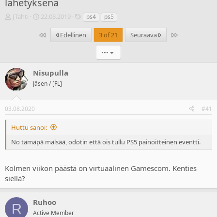
lähetyksenä
V
A
T
JTahti
22.03.2019
ps4
ps5
i
l
u
e
o
n
Ensimmäinen
Last
Edellinen
3 of 21
Seuraava
s
i
n
t
t
i
•••
i
u
s
k
s
t
Nisupulla
e
p
e
Jäsen / [FL]
t
ä
e
j
i
t
u
v
03.08.2020
#41
n
ä
a
m
Huttu sanoi:
l
ä
o
ä
No tämäpä mälsää, odotin että ois tullu PS5 painoitteinen eventti.
i
r
t
ä
t
Kolmen viikon päästä on virtuaalinen Gamescom. Kenties
a
siellä?
j
a
Ruhoo
R
Active Member