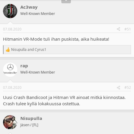
Ac3way
Well-Known Member
07.08.2020
#51
Hitmanin VR-Mode tuli ihan puskista, aika huikeata!
Nisupulla
and
Cyrus1
R
e
a
rap
c
t
Well-Known Member
i
o
n
07.08.2020
#52
s
:
Uusi Crash Bandicoot ja Hitman VR ainoat mitkä kiinnostaa.
Crash tulee kyllä lokakuussa ostettua.
Nisupulla
Jäsen / [FL]