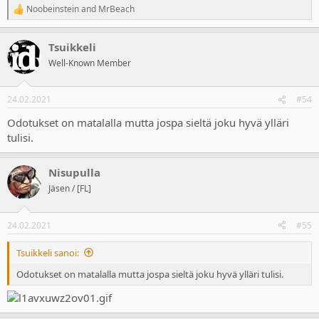
Noobeinstein
and
MrBeach
R
e
a
Tsuikkeli
c
t
Well-Known Member
i
o
n
24.02.2021
#54
s
:
Odotukset on matalalla mutta jospa sieltä joku hyvä ylläri
tulisi.
Nisupulla
Jäsen / [FL]
24.02.2021
#55
Tsuikkeli sanoi:
Odotukset on matalalla mutta jospa sieltä joku hyvä ylläri tulisi.