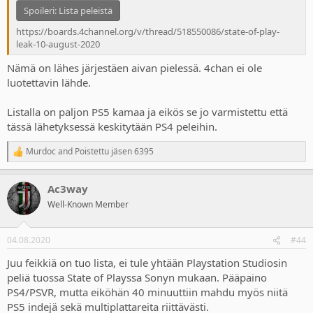
Spoileri:
Lista peleistä
https://boards.4channel.org/v/thread/518550086/state-of-play-
leak-10-august-2020
Nämä on lähes järjestäen aivan pielessä. 4chan ei ole
luotettavin lähde.
Listalla on paljon PS5 kamaa ja eikös se jo varmistettu että
tässä lähetyksessä keskitytään PS4 peleihin.
Murdoc
and
Poistettu jäsen 6395
R
e
a
Ac3way
c
t
Well-Known Member
i
o
n
04.08.2020
#44
s
:
Juu feikkiä on tuo lista, ei tule yhtään Playstation Studiosin
peliä tuossa State of Playssa Sonyn mukaan. Pääpaino
PS4/PSVR, mutta eiköhän 40 minuuttiin mahdu myös niitä
PS5 indejä sekä multiplattareita riittävästi.