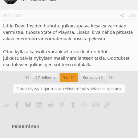
24.02.2021
#60
Little Devil Insiden huhuttu julkaisupäivä kesäksi varmaan
varmistuu tuossa State of Playssa. Lisäksi kiva nähdä pitkästä
aikaa enemmän videomateriaali uusista peleistä.
Otan kyllä aika isolla varauksella kaikki ilmoitetut
julkaisupäivät nykyisen maailmantilanteen takia. Odotukset
itse tulevien julkaisujen suhteen matalalla.
Ensimmäinen
Last
Edellinen
3 of 21
Seuraava
Sinun täytyy kirjautua tai rekisteröityä voidaksesi vastata.
Facebook
Bluesky
LinkedIn
Reddit
Pinterest
Tumblr
WhatsApp
Sähköposti
Linkki
Jaa:
Pelaaminen