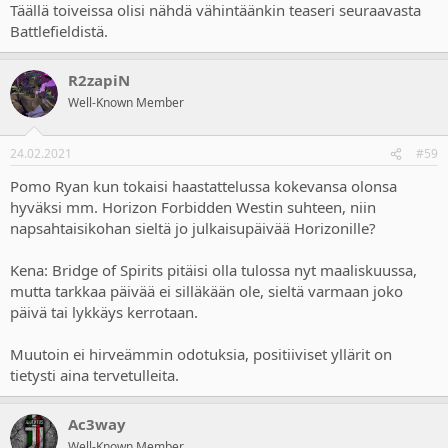
Täällä toiveissa olisi nähdä vähintäänkin teaseri seuraavasta
Battlefieldistä.
R2zapiN
Well-Known Member
24.02.2021
#59
Pomo Ryan kun tokaisi haastattelussa kokevansa olonsa
hyväksi mm. Horizon Forbidden Westin suhteen, niin
napsahtaisikohan sieltä jo julkaisupäivää Horizonille?
Kena: Bridge of Spirits pitäisi olla tulossa nyt maaliskuussa,
mutta tarkkaa päivää ei silläkään ole, sieltä varmaan joko
päivä tai lykkäys kerrotaan.
Muutoin ei hirveämmin odotuksia, positiiviset yllärit on
tietysti aina tervetulleita.
Ac3way
Well-Known Member