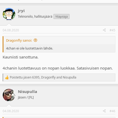
jryi
Teknoniilo, hallitusjäärä
Ylläpitäjä
04.08.2020
#45
Dragonfly sanoi:
4chan ei ole luotettavin lähde.
Kauniisti sanottuna.
4chanin luotettavuus on nopan luokkaa. Satasivuisen nopan.
Poistettu jäsen 6395
,
Dragonfly
and
Nisupulla
R
e
a
Nisupulla
c
t
Jäsen / [FL]
i
o
n
04.08.2020
#46
s
: