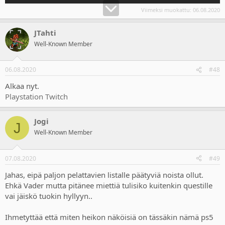
Viimeksi muokattu:
06.08.2020
JTahti
Well-Known Member
06.08.2020
#48
Alkaa nyt.
Playstation Twitch
Jogi
J
Well-Known Member
07.08.2020
#49
Jahas, eipä paljon pelattavien listalle päätyviä noista ollut.
Ehkä Vader mutta pitänee miettiä tulisiko kuitenkin questille
vai jäiskö tuokin hyllyyn..
Ihmetyttää että miten heikon näköisiä on tässäkin nämä ps5