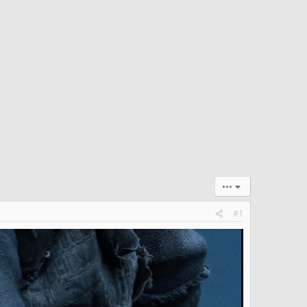
•••
#1