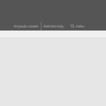
Kirjaudu sisään
Rekisteröidy
Haku