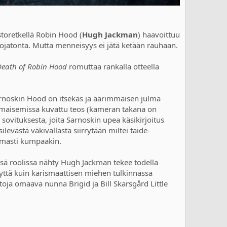
storetkellä Robin Hood (
Hugh Jackman
) haavoittuu
nsuojatonta. Mutta menneisyys ei jätä ketään rauhaan.
Death of Robin Hood
romuttaa rankalla otteella
arnoskin Hood on itsekäs ja äärimmäisen julma
a maisemissa kuvattu teos (kameran takana on
sovituksesta, joita Sarnoskin upea käsikirjoitus
evästä väkivallasta siirrytään miltei taide-
lmasti kumpaakin.
sä roolissa nähty Hugh Jackman tekee todella
yttä kuin karismaattisen miehen tulkinnassa
toja omaava nunna Brigid ja Bill Skarsgård Little