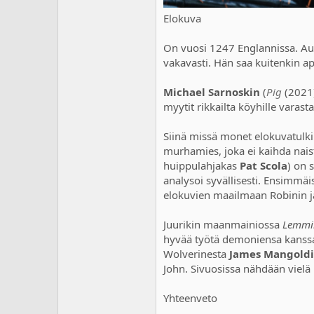
Elokuva
On vuosi 1247 Englannissa. Au
vakavasti. Hän saa kuitenkin ap
Michael Sarnoskin
(
Pig
(2021
myytit rikkailta köyhille varas
Siinä missä monet elokuvatulki
murhamies, joka ei kaihda nais
huippulahjakas
Pat Scola
) on 
analysoi syvällisesti. Ensimmäi
elokuvien maailmaan Robinin ja
Juurikin maanmainiossa
Lemmik
hyvää työtä demoniensa kanssa 
Wolverinesta
James Mangold
John. Sivuosissa nähdään vielä
Yhteenveto