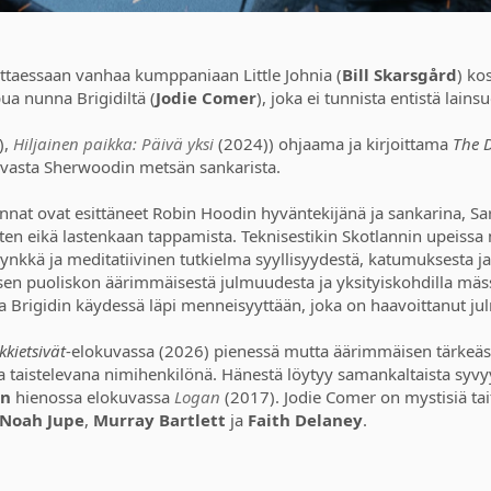
ttaessaan vanhaa kumppaniaan Little Johnia (
Bill Skarsgård
) ko
ua nunna Brigidiltä (
Jodie Comer
), joka ei tunnista entistä lai
),
Hiljainen paikka: Päivä yksi
(2024)) ohjaama ja kirjoittama
The 
tavasta Sherwoodin metsän sankarista.
nnat ovat esittäneet Robin Hoodin hyväntekijänä ja sankarina, S
ten eikä lastenkaan tappamista. Teknisestikin Skotlannin upeiss
synkkä ja meditatiivinen tutkielma syyllisyydestä, katumuksesta ja 
sen puoliskon äärimmäisestä julmuudesta ja yksityiskohdilla mässil
 Brigidin käydessä läpi menneisyyttään, joka on haavoittanut ju
kietsivät
-elokuvassa (2026) pienessä mutta äärimmäisen tärkeäs
taistelevana nimihenkilönä. Hänestä löytyy samankaltaista syvy
in
hienossa elokuvassa
Logan
(2017). Jodie Comer on mystisiä tai
Noah Jupe
,
Murray Bartlett
ja
Faith Delaney
.