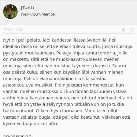
JTahti
Well-Known Member
29.02.2020
#3
Nyt oli peli pelattu läpi kahdessa illassa Switchillä. Peli
ideahan tässä on se, että eletään tulevaisuutta, jossa muistoja
pystytään muokaamaan. Pelaaja ohjaa kahta tohtoria, joille
on maksettu siitä että he muokkaavat kuolevan miehen
muistoja siten, että hän muistaa käyneensä kuussa. Suurin
osa pelistä kuluu siihen kun käydään läpi vanhan miehen
muistoja. Peli on elämänmakuinen ja sitä säestää
asiaankuuluva musiikki. Pidin joistain kommenteista, kun
vanhan miehen muistossa oli kun tämän lapsuuden ystävä
auttoi häntä kantamaan pianoa, niin tohtorit miettivät että on
hyvä että on ystäviä säilynyt noin pitkään kun on jo tukka
harmaantunut. Oikein hyvä tarinapeli. Minulla ei tullut
vastaan sellaista bugia, että peli olisi kaatunut. Veikkaan että
kyseinen bugi on korjattu.
Arvosana: 4/5.