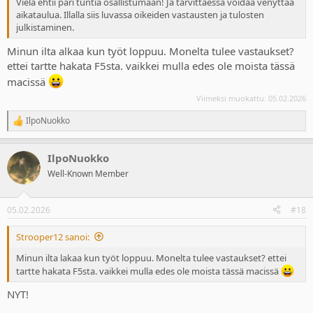
Vielä ehtii pari tuntia osallistumaan! Ja tarvittaessa voidaa venyttää
aikataulua. Illalla siis luvassa oikeiden vastausten ja tulosten
julkistaminen.
Minun ilta alkaa kun työt loppuu. Monelta tulee vastaukset?
ettei tartte hakata F5sta. vaikkei mulla edes ole moista tässä
macissä
Viimeksi muokattu:
05.02.2026
IlpoNuokko
R
e
a
IlpoNuokko
c
t
Well-Known Member
i
o
n
05.02.2026
#18
s
:
Strooper12 sanoi:
Minun ilta lakaa kun työt loppuu. Monelta tulee vastaukset? ettei
tartte hakata F5sta. vaikkei mulla edes ole moista tässä macissä
NYT!