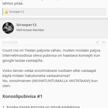
tahtoo pitää.
Strooper12
R
e
a
Strooper12
c
t
Well-Known Member
i
o
n
02.02.2026
#5
s
:
Count me in! Tiedän paljosta vähän, mutten mistään paljoa.
Internetmoodissa oleva pubivisa on haastava konsepti kun
google laulaa vastaajilla.
Voiko tämän vetää sinisilmäisesti luottaen ettei vastaajat
käytä mitään hakukoneita vastauksiinsa?
No, sinisilmäinen (MUNATUNTUMALLA VASTATAAN!) kun
olen:
Konsolipubivisa #1
1. Kuinka monta kerrosta on eduskuntatalossa