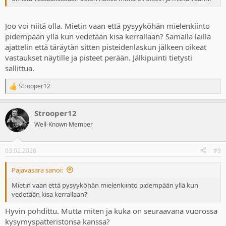
Joo voi niitä olla. Mietin vaan että pysyyköhän mielenkiinto
pidempään yllä kun vedetään kisa kerrallaan? Samalla lailla
ajattelin että täräytän sitten pisteidenlaskun jälkeen oikeat
vastaukset näytille ja pisteet perään. Jälkipuinti tietysti
sallittua.
Strooper12
R
e
a
Strooper12
c
t
Well-Known Member
i
o
n
03.02.2026
#9
s
:
Pajavasara sanoi:
Mietin vaan että pysyyköhän mielenkiinto pidempään yllä kun
vedetään kisa kerrallaan?
Hyvin pohdittu. Mutta miten ja kuka on seuraavana vuorossa
kysymyspatteristonsa kanssa?