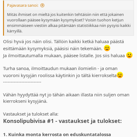
:
Pajavasara sanoi:
Mitäs ihmiset on mieltä jos kuitenkin tehtäisiin niin että jokainen
vuorollaan pääsee kysymään kysymykset? Voisin tuohon ketjun
ensimmäiseen viestiin alkaa pitämään statistiikkaa niin pysyisi kaikki
kärryillä.
Olisi hyvä jos näin olisi. Tällöin kaikki ketkä haluaa päästä
esittämään kysymyksiä, pääsisi näin tekemään.
Ja ilmoittautumalla mukaan, pääsee listalle. Jos siis haluaa
Turha sanoa, ilmoittaudun mukaan ilomielin - ja oman
vuoroni kysyjän roolissa käytinkin jo tältä kierrokselta
-------------------------
Vähän hyydyttää nyt jo tähän aikaan illasta niin suljen oman
kierrokseni kysyjänä.
Vastaukset ja tulokset alla:
Konsolipubivisa #1 - vastaukset ja tulokset:
1. Kuinka monta kerrosta on eduskuntatalossa