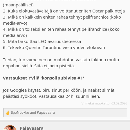
(maanpäälliset)
2. Kuka elokuvasäveltäjä on voittanut eniten Oscar palkintoja
3. Mikä on kaikkein eniten rahaa tehnyt pelifranchice (koko
media-arvo)
4. Mikä on toiseksi eniten rahaa tehnyt pelifranchice (koko
media arvo)
5. Mitä tarkoittaa LEO avaruustieteessä
6. Tekeekö Quentin Tarantino vielä yhden elokuvan
Tiedän, tuo viimeinen on mahdoton vastata faktana mutta
onpahan siellä. Siitä ei jaeta pisteitä.
Vastaukset YVllä 'konsolipubivisa #1'
Jos Googlea käytät, piru sinut periköön, ja naakat silmät
päästäsi syökööt. Vastausaikaa 24h. suunnilleen.
Viimeksi muokattu:
03.02.2026
IlpoNuokko
and
Pajavasara
R
e
a
Pajavasara
c