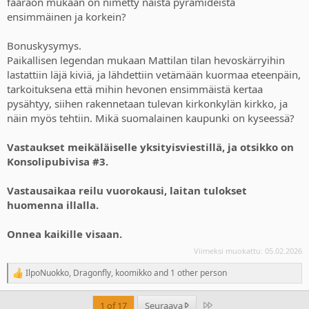
faaraon mukaan on nimetty näistä pyramideista
ensimmäinen ja korkein?
Bonuskysymys.
Paikallisen legendan mukaan Mattilan tilan hevoskärryihin
lastattiin läjä kiviä, ja lähdettiin vetämään kuormaa eteenpäin,
tarkoituksena että mihin hevonen ensimmäistä kertaa
pysähtyy, siihen rakennetaan tulevan kirkonkylän kirkko, ja
näin myös tehtiin. Mikä suomalainen kaupunki on kyseessä?
Vastaukset meikäläiselle yksityisviestillä, ja otsikko on
Konsolipubivisa #3.
Vastausaikaa reilu vuorokausi, laitan tulokset
huomenna illalla.
Onnea kaikille visaan.
Viimeksi muokattu:
05.02.2026
IlpoNuokko
,
Dragonfly
,
koomikko
and 1 other person
R
e
a
Last
1 of 17
Seuraava