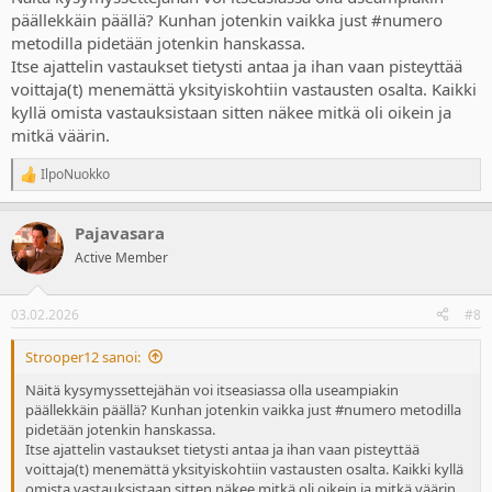
päällekkäin päällä? Kunhan jotenkin vaikka just #numero
metodilla pidetään jotenkin hanskassa.
Itse ajattelin vastaukset tietysti antaa ja ihan vaan pisteyttää
voittaja(t) menemättä yksityiskohtiin vastausten osalta. Kaikki
kyllä omista vastauksistaan sitten näkee mitkä oli oikein ja
mitkä väärin.
IlpoNuokko
R
e
a
Pajavasara
c
t
Active Member
i
o
n
03.02.2026
#8
s
:
Strooper12 sanoi:
Näitä kysymyssettejähän voi itseasiassa olla useampiakin
päällekkäin päällä? Kunhan jotenkin vaikka just #numero metodilla
pidetään jotenkin hanskassa.
Itse ajattelin vastaukset tietysti antaa ja ihan vaan pisteyttää
voittaja(t) menemättä yksityiskohtiin vastausten osalta. Kaikki kyllä
omista vastauksistaan sitten näkee mitkä oli oikein ja mitkä väärin.