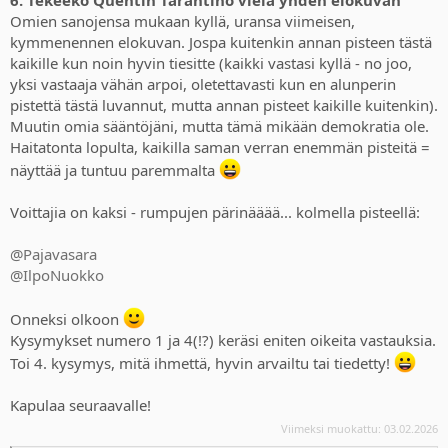
Omien sanojensa mukaan kyllä, uransa viimeisen,
kymmenennen elokuvan. Jospa kuitenkin annan pisteen tästä
kaikille kun noin hyvin tiesitte (kaikki vastasi kyllä - no joo,
yksi vastaaja vähän arpoi, oletettavasti kun en alunperin
pistettä tästä luvannut, mutta annan pisteet kaikille kuitenkin).
Muutin omia sääntöjäni, mutta tämä mikään demokratia ole.
Haitatonta lopulta, kaikilla saman verran enemmän pisteitä =
näyttää ja tuntuu paremmalta
Voittajia on kaksi - rumpujen pärinääää... kolmella pisteellä:
@Pajavasara
@IlpoNuokko
Onneksi olkoon
Kysymykset numero 1 ja 4(!?) keräsi eniten oikeita vastauksia.
Toi 4. kysymys, mitä ihmettä, hyvin arvailtu tai tiedetty!
Kapulaa seuraavalle!
Viimeksi muokattu:
03.02.2026