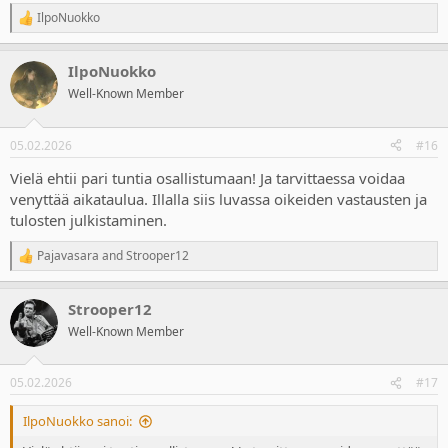
IlpoNuokko
R
e
a
IlpoNuokko
c
t
Well-Known Member
i
o
n
05.02.2026
#16
s
:
Vielä ehtii pari tuntia osallistumaan! Ja tarvittaessa voidaa
venyttää aikataulua. Illalla siis luvassa oikeiden vastausten ja
tulosten julkistaminen.
Pajavasara
and
Strooper12
R
e
a
Strooper12
c
t
Well-Known Member
i
o
n
05.02.2026
#17
s
:
IlpoNuokko sanoi: