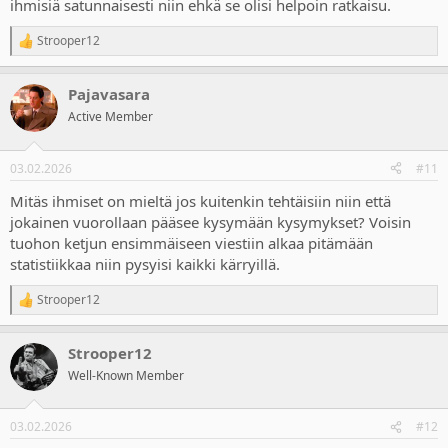
ihmisiä satunnaisesti niin ehkä se olisi helpoin ratkaisu.
Strooper12
R
e
a
Pajavasara
c
t
Active Member
i
o
n
03.02.2026
#11
s
:
Mitäs ihmiset on mieltä jos kuitenkin tehtäisiin niin että
jokainen vuorollaan pääsee kysymään kysymykset? Voisin
tuohon ketjun ensimmäiseen viestiin alkaa pitämään
statistiikkaa niin pysyisi kaikki kärryillä.
Strooper12
R
e
a
Strooper12
c
t
Well-Known Member
i
o
n
03.02.2026
#12
s