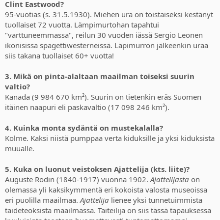
Clint Eastwood?
95-vuotias (s. 31.5.1930). Miehen ura on toistaiseksi kestänyt
tuollaiset 72 vuotta. Lämpimurtohan tapahtui
"varttuneemmassa", reilun 30 vuoden iässä Sergio Leonen
ikonisissa spagettiwesterneissä. Läpimurron jälkeenkin uraa
siis takana tuollaiset 60+ vuotta!
3. Mikä on pinta-alaltaan maailman toiseksi suurin
valtio?
Kanada (9 984 670 km²). Suurin on tietenkin eräs Suomen
itäinen naapuri eli paskavaltio (17 098 246 km²).
4. Kuinka monta sydäntä on mustekalalla?
Kolme. Kaksi niistä pumppaa verta kiduksille ja yksi kiduksista
muualle.
5. Kuka on luonut veistoksen Ajattelija (kts. liite)?
Auguste Rodin (1840-1917) vuonna 1902.
Ajattelijasta
on
olemassa yli kaksikymmentä eri kokoista valosta museoissa
eri puolilla maailmaa.
Ajattelija
lienee yksi tunnetuimmista
taideteoksista maailmassa. Taiteilija on siis tässä tapauksessa