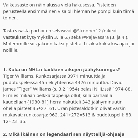
Vaikeusaste on näin alussa vielä hakusessa. Pisteiden
perusteella ensimmäinen visa oli hieman helpompi kuin tämä
toinen.
Tästä visasta parhaiten selvisivät
@Strooper12
(oikeat
vastaukset kysymyksiin 3. ja 6.) sekä
@Pajavasara
(3. ja 4.).
Molemmille siis jakoon kaksi pistettä. Lisäksi kaksi kisaajaa jäi
nollille.
1. Kuka on NHL:n kaikkien aikojen jäähykuningas?
Tiger Williams. Runkosarjassa 3971 minuuttia ja
pudotuspeleissä 455 eli yhteensä 4426 minuuttia. David
James "Tiger" Williams (s. 3.2.1954) pelasi NHL:ssä 1974-88.
Ei mies mikään pelkkä tappelija ollut, sillä parhaalla
kaudellaan (1980-81) herra nakutteli 343 jäähyminuutin
ohella pisteet 35+27=61. Uran pistesaldotkin olivat varsin
mukavat: runkosarja: 962. 241+272=513 & pudotuspelit: 83.
12+23=35.
2. Mikä ikäinen on legendaarinen näyttelijä-ohjaaja