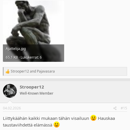
Ajattelija.jpg
65,1 KB · Lukukerrat: 6
Strooper12
and
Pajavasara
R
e
a
Strooper12
c
t
Well-Known Member
i
o
n
04.02.2026
#15
s
:
Liittykäähän kaikki mukaan tähän visailuun
Hauskaa
taustaviihdettä elämässä