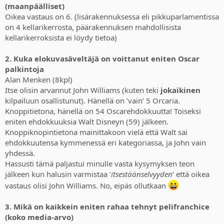
(maanpäälliset)
Oikea vastaus on 6. (lisärakennuksessa eli pikkuparlamentissa
on 4 kellarikerrosta, päärakennuksen mahdollisista
kellarikerroksista ei löydy tietoa)
2. Kuka elokuvasäveltäjä on voittanut eniten Oscar
palkintoja
Alan Menken (8kpl)
Itse olisin arvannut John Williams (kuten teki
jokaikinen
kilpailuun osallistunut). Hänellä on ’vain’ 5 Orcaria.
Knoppitietona, hänellä on 54 Oscarehdokkuutta! Toiseksi
eniten ehdokkuuksia Walt Disneyn (59) jälkeen.
Knoppiknopintietona mainittakoon vielä että Walt sai
ehdokkuutensa kymmenessä eri kategoriassa, ja John vain
yhdessä.
Hassusti tämä paljastui minulle vasta kysymyksen teon
jälkeen kun halusin varmistaa ’
itsestäänselvyyden
’ että oikea
vastaus olisi John Williams. No, eipäs ollutkaan
3. Mikä on kaikkein eniten rahaa tehnyt pelifranchice
(koko media-arvo)