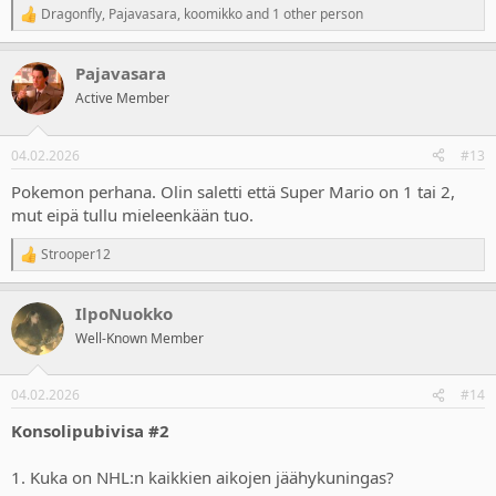
Dragonfly
,
Pajavasara
,
koomikko
and 1 other person
R
e
a
Pajavasara
c
t
Active Member
i
o
n
04.02.2026
#13
s
:
Pokemon perhana. Olin saletti että Super Mario on 1 tai 2,
mut eipä tullu mieleenkään tuo.
Strooper12
R
e
a
IlpoNuokko
c
t
Well-Known Member
i
o
n
04.02.2026
#14
s
:
Konsolipubivisa #2
1. Kuka on NHL:n kaikkien aikojen jäähykuningas?