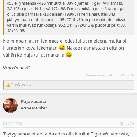
455 eli yhteensä 4426 minuuttia. David James "Tiger" Williams (s.
3.2.1954) pelasi NHL:ssä 1974-88. Ei mies mikään pelkkä tappelija
ollut, sillä parhaalla kaudellaan (1980-81) herra nakutteli 343
jäähyminuutin ohella pisteet 35+27=61. Uran pistesaldotkin olivat
varsin mukavat: runkosarja: 962. 241+272=513 & pudotuspelit: 83.
12+23=35.
No niinpä niin. miten mies ei edes tullut mieleeni. mutta oli
Hunterkin kova tekemään
Näkee naamastakin että on
vähän kolhuja tullut matkalla
Whos's next?
Viimeksi muokattu:
05.02.2026
IlpoNuokko
R
e
a
Pajavasara
c
t
Active Member
i
o
n
05.02.2026
#20
s
:
Täytyy sanoa etten taida edes olla kuullut Tiger Williamsista,