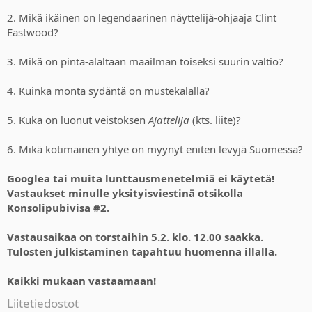
2. Mikä ikäinen on legendaarinen näyttelijä-ohjaaja Clint
Eastwood?
3. Mikä on pinta-alaltaan maailman toiseksi suurin valtio?
4. Kuinka monta sydäntä on mustekalalla?
5. Kuka on luonut veistoksen
Ajattelija
(kts. liite)?
6. Mikä kotimainen yhtye on myynyt eniten levyjä Suomessa?
Googlea tai muita lunttausmenetelmiä ei käytetä!
Vastaukset minulle yksityisviestinä otsikolla
Konsolipubivisa #2.
Vastausaikaa on torstaihin 5.2. klo. 12.00 saakka.
Tulosten julkistaminen tapahtuu huomenna illalla.
Kaikki mukaan vastaamaan!
Liitetiedostot