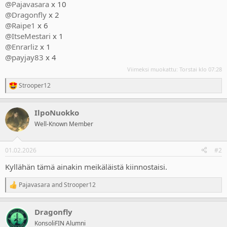
@Pajavasara
x 10
@Dragonfly
x 2
@Raipe1
x 6
@ItseMestari
x 1
@Enrarliz
x 1
@payjay83
x 4
Viimeksi muokattu:
Torstai klo 07:28
Strooper12
R
e
a
IlpoNuokko
c
t
Well-Known Member
i
o
n
01.02.2026
#2
s
:
Kyllähän tämä ainakin meikäläistä kiinnostaisi.
Pajavasara
and
Strooper12
R
e
a
Dragonfly
c
t
KonsoliFIN Alumni