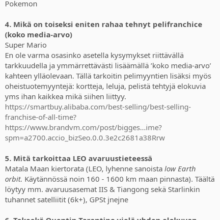
Pokemon
4. Mikä on toiseksi eniten rahaa tehnyt pelifranchice
(koko media-arvo)
Super Mario
En ole varma osasinko asetella kysymykset riittävällä
tarkkuudella ja ymmärrettävästi lisäämällä ’koko media-arvo’
kahteen ylläolevaan. Tällä tarkoitin pelimyyntien lisäksi myös
oheistuotemyyntejä: kortteja, leluja, pelistä tehtyjä elokuvia
yms ihan kaikkea mikä siihen liittyy.
https://smartbuy.alibaba.com/best-selling/best-selling-
franchise-of-all-time?
https://www.brandvm.com/post/bigges...ime?
spm=a2700.accio_bizSeo.0.0.3e2c2681a38Rrw
5. Mitä tarkoittaa LEO avaruustieteessä
Matala Maan kiertorata (LEO, lyhenne sanoista
low Earth
orbit.
Käytännössä noin 160 - 1600 km maan pinnasta). Täältä
löytyy mm. avaruusasemat IIS & Tiangong sekä Starlinkin
tuhannet satelliitit (6k+), GPSt jnejne
6. Tekeekö Quentin Tarantino vielä yhden elokuvan