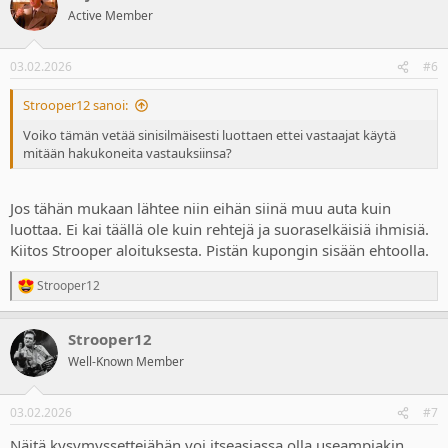
t
Active Member
i
o
n
03.02.2026
#6
s
:
Strooper12 sanoi:
Voiko tämän vetää sinisilmäisesti luottaen ettei vastaajat käytä
mitään hakukoneita vastauksiinsa?
Jos tähän mukaan lähtee niin eihän siinä muu auta kuin
luottaa. Ei kai täällä ole kuin rehtejä ja suoraselkäisiä ihmisiä.
Kiitos Strooper aloituksesta. Pistän kupongin sisään ehtoolla.
Strooper12
R
e
a
Strooper12
c
t
Well-Known Member
i
o
n
03.02.2026
#7
s
:
Näitä kysymyssettejähän voi itseasiassa olla useampiakin