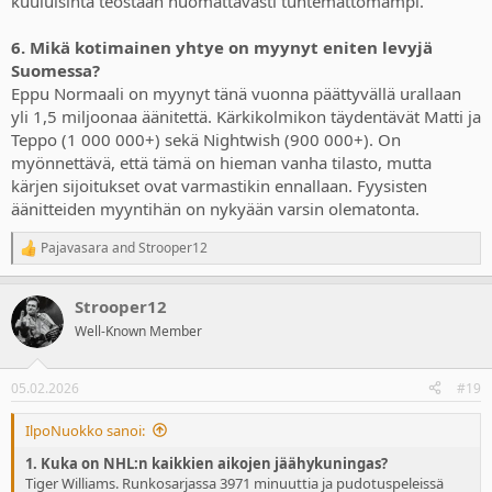
kuuluisinta teostaan huomattavasti tuntemattomampi.
6. Mikä kotimainen yhtye on myynyt eniten levyjä
Suomessa?
Eppu Normaali on myynyt tänä vuonna päättyvällä urallaan
yli 1,5 miljoonaa äänitettä. Kärkikolmikon täydentävät Matti ja
Teppo (1 000 000+) sekä Nightwish (900 000+). On
myönnettävä, että tämä on hieman vanha tilasto, mutta
kärjen sijoitukset ovat varmastikin ennallaan. Fyysisten
äänitteiden myyntihän on nykyään varsin olematonta.
Pajavasara
and
Strooper12
R
e
a
Strooper12
c
t
Well-Known Member
i
o
n
05.02.2026
#19
s
:
IlpoNuokko sanoi:
1. Kuka on NHL:n kaikkien aikojen jäähykuningas?
Tiger Williams. Runkosarjassa 3971 minuuttia ja pudotuspeleissä