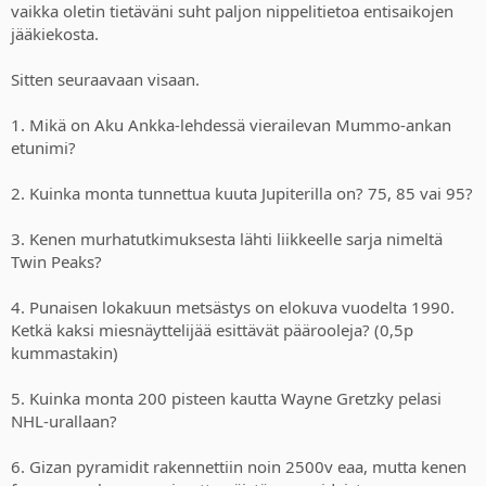
vaikka oletin tietäväni suht paljon nippelitietoa entisaikojen
jääkiekosta.
Sitten seuraavaan visaan.
1. Mikä on Aku Ankka-lehdessä vierailevan Mummo-ankan
etunimi?
2. Kuinka monta tunnettua kuuta Jupiterilla on? 75, 85 vai 95?
3. Kenen murhatutkimuksesta lähti liikkeelle sarja nimeltä
Twin Peaks?
4. Punaisen lokakuun metsästys on elokuva vuodelta 1990.
Ketkä kaksi miesnäyttelijää esittävät päärooleja? (0,5p
kummastakin)
5. Kuinka monta 200 pisteen kautta Wayne Gretzky pelasi
NHL-urallaan?
6. Gizan pyramidit rakennettiin noin 2500v eaa, mutta kenen