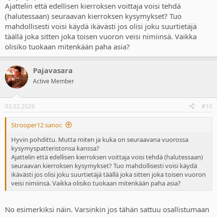
Ajattelin että edellisen kierroksen voittaja voisi tehdä
(halutessaan) seuraavan kierroksen kysymykset? Tuo
mahdollisesti voisi käydä ikävästi jos olisi joku suurtietäjä
täällä joka sitten joka toisen vuoron veisi nimiinsä. Vaikka
olisiko tuokaan mitenkään paha asia?
Pajavasara
Active Member
03.02.2026
#10
Strooper12 sanoi:
Hyvin pohdittu. Mutta miten ja kuka on seuraavana vuorossa
kysymyspatteristonsa kanssa?
Ajattelin että edellisen kierroksen voittaja voisi tehdä (halutessaan)
seuraavan kierroksen kysymykset? Tuo mahdollisesti voisi käydä
ikävästi jos olisi joku suurtietäjä täällä joka sitten joka toisen vuoron
veisi nimiinsä. Vaikka olisiko tuokaan mitenkään paha asia?
No esimerkiksi näin. Varsinkin jos tähän sattuu osallistumaan