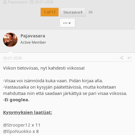
V
A
Pajavasara
30.01.2026
i
l
Last
1 of 17
Seuraava
e
o
s
i
•••
t
t
i
u
k
s
Pajavasara
e
p
Active Member
t
ä
j
i
u
v
30.01.2026
#1
n
ä
a
m
Viikon tietoviisas, nyt kahdesti viikossa!
l
ä
o
ä
-Visaa voi isännöidä kuka vaan. Pidän kirjaa alla.
i
r
-Vastausaika on kysyjän päätettävissä, mutta koitetaan
t
ä
mahduttaa niin että saadaan järkättyä se pari visaa viikossa.
t
-
Ei googlea.
a
j
a
Kysymyksien laatijat:
@Strooper12
x 11
@IlpoNuokko
x 8