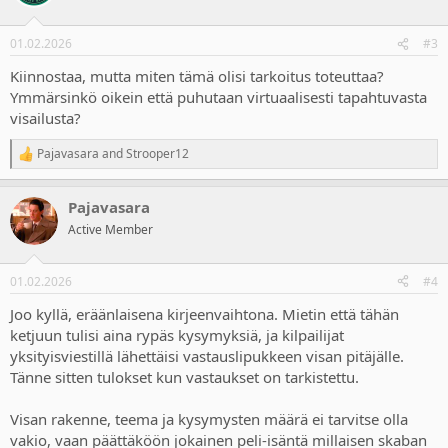
i
o
n
01.02.2026
#3
s
:
Kiinnostaa, mutta miten tämä olisi tarkoitus toteuttaa?
Ymmärsinkö oikein että puhutaan virtuaalisesti tapahtuvasta
visailusta?
Pajavasara
and
Strooper12
R
e
a
Pajavasara
c
t
Active Member
i
o
n
01.02.2026
#4
s
:
Joo kyllä, eräänlaisena kirjeenvaihtona. Mietin että tähän
ketjuun tulisi aina rypäs kysymyksiä, ja kilpailijat
yksityisviestillä lähettäisi vastauslipukkeen visan pitäjälle.
Tänne sitten tulokset kun vastaukset on tarkistettu.
Visan rakenne, teema ja kysymysten määrä ei tarvitse olla
vakio, vaan päättäköön jokainen peli-isäntä millaisen skaban