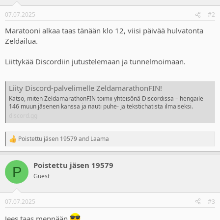
o
n
07.07.2025
#2
s
:
Maratooni alkaa taas tänään klo 12, viisi päivää hulvatonta
Zeldailua.
Liittykää Discordiin jutustelemaan ja tunnelmoimaan.
Liity Discord-palvelimelle ZeldamarathonFIN!
Katso, miten ZeldamarathonFIN toimii yhteisönä Discordissa – hengaile
146 muun jäsenen kanssa ja nauti puhe- ja tekstichatista ilmaiseksi.
discord.gg
Poistettu jäsen 19579
and
Laama
R
e
a
Poistettu jäsen 19579
c
P
t
Guest
i
o
n
07.07.2025
#3
s
:
Jees taas mennään