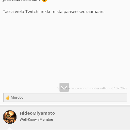
Tässä vielä Twitch linkki mistä pääsee seuraamaan:
Viimeksi muokannut moderaattori:
07.07.2025
Murdoc
R
e
a
HideoMiyamoto
c
t
Well-Known Member
i
o