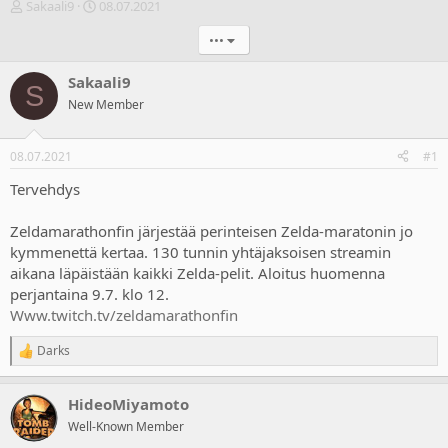
V
A
Sakaali9
08.07.2021
i
l
•••
e
o
s
i
t
t
Sakaali9
S
i
u
New Member
k
s
e
p
t
ä
08.07.2021
#1
j
i
u
v
Tervehdys
n
ä
a
m
Zeldamarathonfin järjestää perinteisen Zelda-maratonin jo
l
ä
kymmenettä kertaa. 130 tunnin yhtäjaksoisen streamin
o
ä
aikana läpäistään kaikki Zelda-pelit. Aloitus huomenna
i
r
perjantaina 9.7. klo 12.
t
ä
t
Www.twitch.tv/zeldamarathonfin
a
j
Darks
R
a
e
a
HideoMiyamoto
c
t
Well-Known Member
i