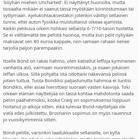
'köyhän miehen Uncharted'. Ei näyttänyt huonolta, mutta
toisaalta mikään ei saanut tässä myöskään kiinnostumaan tai
syttymään. Ajelukohtauksestakin jotenkin välittyi sellainen
tunne, ettei auton fysiikka muistuttanut oikeaa ajamista.
Kaikki pelikuva oikein hohkasi sellaista 6-7/10-tason tuotetta.
Se ei välttämättä tee pelistä huonoa, mutta kun pelit nykyään
maksavat sen 80 euroa kappale, niin samaan rahaan lienee
tarjolla paljon parempaakin.
Itselle Bond on rakas hahmo, olen katsellut leffoja kymmenen
vanhasta asti, varmaan nuoremmastakin, ja osaan jokaisen
leffan ulkoa. Siltä pohjalta sitä odottaisi näkevänsä pelissä
jotain tuttua. Tuota Bondiksi paljastunutta hahmoa ei tuntisi
Bondiksi, ellei asiaa hierottaisi suoraan vasten kasvoja. Toki
oikean elämän näyttelijää on tässä kohtaa mahdotonta saada
peliin päähahmoksi, koska Craig on sopimuksensa loppuun
hoitanut jo aikoja sitten, eikä tulevaa Bond-näyttelijää ole
vielä edes julkistettu. Brosnanin sopimus on myös rauennut
jo vuosikymmeniä sitten.
Bond-pelille, varsinkin laadukkaalle sellaiselle, on kyllä