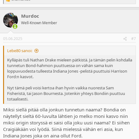
R
e
a
Murdoc
c
t
Well-Known Member
i
o
n
05.06.2025
#7
s
:
Lebe80 sanoi:
Kylläpäs tuli Nathan Drake mieleen pätkistä. Ja tämän pelin kohdalla
tunnetun Bond-hahmon puuttuessa on vähän sama kuin
loppuvuodesta tulleesta Indiana Jones -pelistä puuttuisi Harrison
Ford:n kasvot.
Nyt tämä peli voisi kertoa ihan hyvin vaikka nuoresta Sam
Fisheristä, tai Jason Bournesta. Jotenkin yhteys Bondiin puuttuu
totaalisesti.
Miksi siellä pitää olla jonkun tunnetun naama? Bondia on
näytellyt sieltä 60-luvulta lähtien jo melko moni kasvo niin
miksi origin storyssä ei saisi olla joku uusi naama? Ei siihen
Craigiäkään voi lyödä. Siinä mielessä vähän eri asia, kun
Indiana Jones joka on aina ollut Ford.