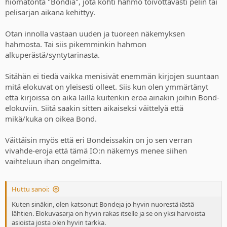
hiomatonta "Bondia", jota kohti hahmo toivottavasti pelin tai
pelisarjan aikana kehittyy.
Otan innolla vastaan uuden ja tuoreen näkemyksen
hahmosta. Tai siis pikemminkin hahmon
alkuperästä/syntytarinasta.
Sitähän ei tiedä vaikka menisivät enemmän kirjojen suuntaan
mitä elokuvat on yleisesti olleet. Siis kun olen ymmärtänyt
että kirjoissa on aika lailla kuitenkin eroa ainakin joihin Bond-
elokuviin. Siitä saakin sitten aikaiseksi väittelyä että
mikä/kuka on oikea Bond.
Väittäisin myös että eri Bondeissakin on jo sen verran
vivahde-eroja että tämä IO:n näkemys menee siihen
vaihteluun ihan ongelmitta.
Huttu sanoi:
Kuten sinäkin, olen katsonut Bondeja jo hyvin nuorestä iästä
lähtien. Elokuvasarja on hyvin rakas itselle ja se on yksi harvoista
asioista josta olen hyvin tarkka.