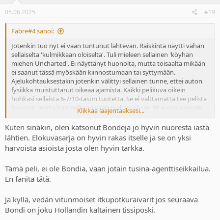
n
05.06.2025
#19
s
:
Fabre#4 sanoi:
Jotenkin tuo nyt ei vaan tuntunut lähtevän. Räiskintä näytti vähän
sellaiselta 'kulmikkaan oloiselta'. Tuli mieleen sellainen 'köyhän
miehen Uncharted'. Ei näyttänyt huonolta, mutta toisaalta mikään
ei saanut tässä myöskään kiinnostumaan tai syttymään.
Ajelukohtauksestakin jotenkin välittyi sellainen tunne, ettei auton
fysiikka muistuttanut oikeaa ajamista. Kaikki pelikuva oikein
hohkasi sellaista 6-7/10-tason tuotetta. Se ei välttämättä tee pelistä
huonoa, mutta kun pelit nykyään maksavat sen 80 euroa kappale,
Klikkaa laajentaaksesi...
niin samaan rahaan lienee tarjolla paljon parempaakin.
Kuten sinäkin, olen katsonut Bondeja jo hyvin nuorestä iästä
Itselle Bond on rakas hahmo, olen katsellut leffoja kymmenen
lähtien. Elokuvasarja on hyvin rakas itselle ja se on yksi
vanhasta asti, varmaan nuoremmastakin, ja osaan jokaisen leffan
harvoista asioista josta olen hyvin tarkka.
ulkoa. Siltä pohjalta sitä odottaisi näkevänsä pelissä jotain tuttua.
Tuota Bondiksi paljastunutta hahmoa ei tuntisi Bondiksi, ellei asiaa
Tämä peli, ei ole Bondia, vaan jotain tusina-agenttiseikkailua.
hierottaisi suoraan vasten kasvoja. Toki oikean elämän näyttelijää
En fanita tätä.
on tässä kohtaa mahdotonta saada peliin päähahmoksi, koska
Craig on sopimuksensa loppuun hoitanut jo aikoja sitten, eikä
tulevaa Bond-näyttelijää ole vielä edes julkistettu. Brosnanin
Ja kyllä, vedän vitunmoiset itkupotkuraivarit jos seuraava
sopimus on myös rauennut jo vuosikymmeniä sitten.
Bondi on joku Hollandin kaltainen tissiposki.