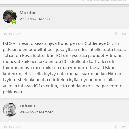
Murdoc
Well-Known Member
05.06.2025
#4
IMO viimesin oikeasti hyvä Bond peli on Goldeneye 64. Eli
pitkään olen odotellut peli joka yltäisi edes lähelle tuota tasoa.
Tähän on kova luotto, kun IOI on kyseessä ja uudet Hitmanit
menevät kaikkien aikojen top10 listoille itellä. Traileri oli
toiminnantäyteinen mikä on ihan ymmärrettävää. Uskon
kuitenkin, että sieltä löytyy niitä rauhallisiakin hetkiä Hitman
tyyliin. Mielenkiinnolla odottelen kyllä myöhemmin tällä
viikolla tulevaa IOI eventtiä, että nähdäänkö siinä paremmin
pelikuvaa.
Lebe80
Well-Known Member
05.06.2025
#5