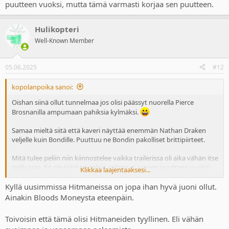
puutteen vuoksi, mutta tämä varmasti korjaa sen puutteen.
Hulikopteri
Well-Known Member
05.06.2025
#12
kopolanpoika sanoi:
Oishan siinä ollut tunnelmaa jos olisi päässyt nuorella Pierce
Brosnanilla ampumaan pahiksia kylmäksi.
Samaa mieltä siitä että kaveri näyttää enemmän Nathan Draken
veljelle kuin Bondille. Puuttuu ne Bondin pakolliset brittipiirteet.
Mitä tulee peliin niin kiinnostelee vaikka trailerissa oli aika vähän itse
pelikuvaa. En ole Hitman pelejä pelannut juonen puutteen vuoksi,
Klikkaa laajentaaksesi...
mutta tämä varmasti korjaa sen puutteen.
Kyllä uusimmissa Hitmaneissa on jopa ihan hyvä juoni ollut.
Ainakin Bloods Moneysta eteenpäin.
Toivoisin että tämä olisi Hitmaneiden tyyllinen. Eli vähän