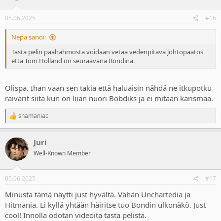
o
n
05.06.2025
#16
s
:
Nepa sanoi:
Tästä pelin päähahmosta voidaan vetää vedenpitävä johtopäätös
että Tom Holland on seuraavana Bondina.
Olispa. Ihan vaan sen takia että haluaisin nähdä ne itkupotku
raivarit siitä kun on liian nuori Bobdiks ja ei mitään karismaa.
shamaniac
R
e
a
Juri
c
t
Well-Known Member
i
o
n
05.06.2025
#17
s
:
Minusta tämä näytti just hyvältä. Vähän Unchartedia ja
Hitmania. Ei kyllä yhtään häiritse tuo Bondin ulkonäkö. Just
cool! Innolla odotan videoita tästä pelistä.