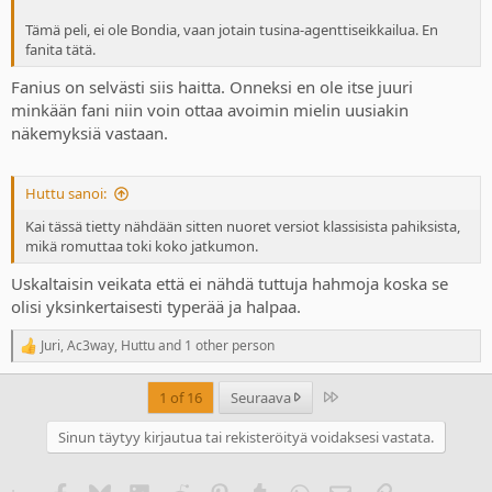
Tämä peli, ei ole Bondia, vaan jotain tusina-agenttiseikkailua. En
fanita tätä.
Fanius on selvästi siis haitta. Onneksi en ole itse juuri
minkään fani niin voin ottaa avoimin mielin uusiakin
näkemyksiä vastaan.
Huttu sanoi:
Kai tässä tietty nähdään sitten nuoret versiot klassisista pahiksista,
mikä romuttaa toki koko jatkumon.
Uskaltaisin veikata että ei nähdä tuttuja hahmoja koska se
olisi yksinkertaisesti typerää ja halpaa.
Juri
,
Ac3way
,
Huttu
and 1 other person
R
e
a
Last
1 of 16
Seuraava
c
t
Sinun täytyy kirjautua tai rekisteröityä voidaksesi vastata.
i
o
n
Facebook
Bluesky
LinkedIn
Reddit
Pinterest
Tumblr
WhatsApp
Sähköposti
Linkki