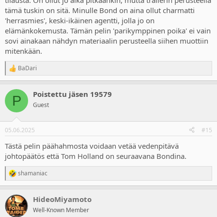
tilausta. On ollut jo aika pitkäänkin, mutta trailerin perusteella
tämä tuskin on sitä. Minulle Bond on aina ollut charmatti
'herrasmies', keski-ikäinen agentti, jolla jo on
elämänkokemusta. Tämän pelin 'parikymppinen poika' ei vain
sovi ainakaan nähdyn materiaalin perusteella siihen muottiin
mitenkään.
BaDari
R
e
a
Poistettu jäsen 19579
c
P
t
Guest
i
o
n
05.06.2025
#15
s
:
Tästä pelin päähahmosta voidaan vetää vedenpitävä
johtopäätös että Tom Holland on seuraavana Bondina.
shamaniac
R
e
a
HideoMiyamoto
c
t
Well-Known Member
i