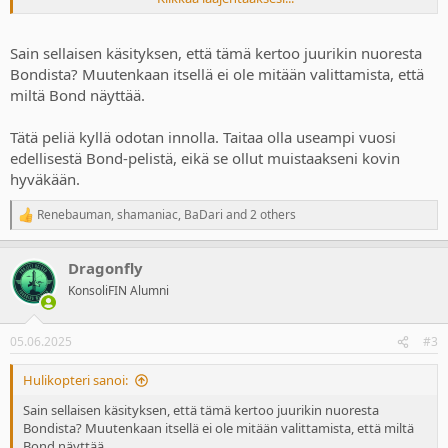
Kotisivut
:
https://ioi.dk/007firstlightgame
Sain sellaisen käsityksen, että tämä kertoo juurikin nuoresta
Bondista? Muutenkaan itsellä ei ole mitään valittamista, että
Nappaan omat mietteeni toisesta ketjusta.
miltä Bond näyttää.
Tätä peliä kyllä odotan innolla. Taitaa olla useampi vuosi
Julkistustraileri
edellisestä Bond-pelistä, eikä se ollut muistaakseni kovin
hyväkään.
Renebauman
,
shamaniac
,
BaDari
and 2 others
R
e
a
Dragonfly
c
t
KonsoliFIN Alumni
i
o
n
05.06.2025
#3
s
:
Hulikopteri sanoi:
Sain sellaisen käsityksen, että tämä kertoo juurikin nuoresta
Bondista? Muutenkaan itsellä ei ole mitään valittamista, että miltä
Bond näyttää.