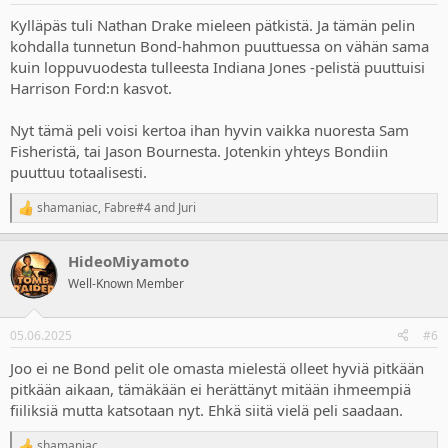
Kylläpäs tuli Nathan Drake mieleen pätkistä. Ja tämän pelin
kohdalla tunnetun Bond-hahmon puuttuessa on vähän sama
kuin loppuvuodesta tulleesta Indiana Jones -pelistä puuttuisi
Harrison Ford:n kasvot.
Nyt tämä peli voisi kertoa ihan hyvin vaikka nuoresta Sam
Fisheristä, tai Jason Bournesta. Jotenkin yhteys Bondiin
puuttuu totaalisesti.
shamaniac
,
Fabre#4
and
Juri
R
e
a
HideoMiyamoto
c
t
Well-Known Member
i
o
n
05.06.2025
#6
s
:
Joo ei ne Bond pelit ole omasta mielestä olleet hyviä pitkään
pitkään aikaan, tämäkään ei herättänyt mitään ihmeempiä
fiiliksiä mutta katsotaan nyt. Ehkä siitä vielä peli saadaan.
shamaniac