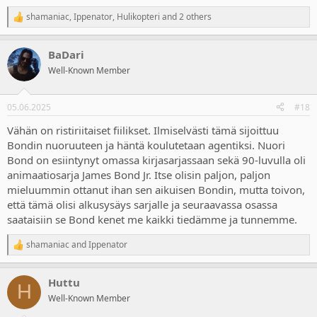
shamaniac
,
Ippenator
,
Hulikopteri
and 2 others
R
e
a
BaDari
c
t
Well-Known Member
i
o
n
05.06.2025
#18
s
:
Vähän on ristiriitaiset fiilikset. Ilmiselvästi tämä sijoittuu
Bondin nuoruuteen ja häntä koulutetaan agentiksi. Nuori
Bond on esiintynyt omassa kirjasarjassaan sekä 90-luvulla oli
animaatiosarja James Bond Jr. Itse olisin paljon, paljon
mieluummin ottanut ihan sen aikuisen Bondin, mutta toivon,
että tämä olisi alkusysäys sarjalle ja seuraavassa osassa
saataisiin se Bond kenet me kaikki tiedämme ja tunnemme.
shamaniac
and
Ippenator
R
e
a
Huttu
c
H
t
Well-Known Member
i
o