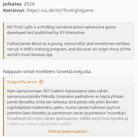
Julkaisu
: 2026
Kotisivut
:
https://ioi.dk/007firstlightgame
007 First Light is a thrilling narrative action-adventure game
developed and published by IO Interactive.
Follow James Bond as a young, resourceful, and sometimes reckless
recruit in MI6's training program, and discover an origin story of the
world’s most famous spy.
Nappaan omat mietteeni toisesta ketjusta.
Dragonfly sanoi:
Näin aamutuimaan 007 trailerin katsoneena olen vähän
samansuuntaisilla fiiliksillä. Ensinäkin pelihahmo ei näytä yhtään
James Bondilta. Enkä siis tarkoita, että pitäisi olla jokin Bondin
näyttelijöistä mallinnettu peliin, mutta tämän hahmon tyyli on
jotenkin liian siloiteltu ja paremman sanan puutteessa "nuorekas".
Graafisesti oli myös vähän epätasainen. Välillä näytti tosi hyvältä ja
välillä kuin viime sukupolven peliltä.
Klikkaa laajentaaksesi...
Sen sijaan se vähä mitä tarinasta paljastettiin antaa kyllä odottaa