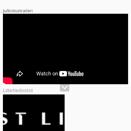
nimenomaan eeppistä seikkailua, joten mahdollisuuksia tässä on.
Lisäksi tykkäsin kovasti siitä, että tässä näyttäisi olevan takaa-
Julkistustraileri
ajokohtauksia, jossa pelaaja pääsee auton ja ehkä jopa muidenkin
kulkuneuvojen puikkoihin. Nämä ajokohtaukset toimivat ainakin
007 Blood Stonessa tosi kivasti peliä rytmittäen, joten odotan että
tässäkin toimivat.
Uutta Bond peliä on kuitenkin saatu odottaa niin kauan, että
pakkohan tätä on päästä pelaamaan oli hyvä tai huono.
Liitetiedostot