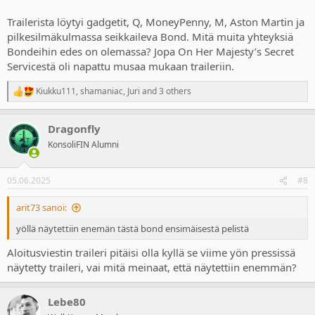
Trailerista löytyi gadgetit, Q, MoneyPenny, M, Aston Martin ja
pilkesilmäkulmassa seikkaileva Bond. Mitä muita yhteyksiä
Bondeihin edes on olemassa? Jopa On Her Majesty’s Secret
Servicestä oli napattu musaa mukaan traileriin.
Kiukku111
,
shamaniac
,
Juri
and 3 others
R
e
a
Dragonfly
c
t
KonsoliFIN Alumni
i
o
n
05.06.2025
#8
s
:
arit73 sanoi:
yöllä näytettiin enemän tästä bond ensimäisestä pelistä
Aloitusviestin traileri pitäisi olla kyllä se viime yön pressissä
näytetty traileri, vai mitä meinaat, että näytettiin enemmän?
Lebe80