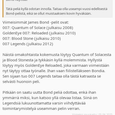
Tätä peliä kyllä odotan innolla. Taitaa olla useampi vuosi edellisestä
Bond-pelistä, eikä se ollut muistaakseni kovin hyväkään.
Viimeisimmät James Bond -pelit ovat:
007: Quantum of Solace (julkaisu 2008)
GoldenEye 007: Reloaded (julkaisu 2010)
007: Blood Stone (julkaisu 2010)
007 Legends (julkaisu 2012)
Näistä omakohtaista kokemusta löytyy Quantum of Solacesta
ja Blood Stonesta ja tykkäsin kyllä molemmista. Hyllystä
löytyy myös GoldenEye Reloaded, joka varmaan viimeistään
nyt täytyy ottaa työnalle. Ihan vaan fiilistelläkseen Bondia.
Sen sijaan tuo 007 Legends taitaa olla tästä katraasta se
selvästi huonoin peli.
Pitkään on saatu uutta Bond peliä odottaa, enkä ihan
ymmärrä miksi, kun katsoo yllä olevaa listaa. Siinä on
Legendsiä lukuunottamatta varsin viihdyttävää
toimintarymistelyä useamman pelin verran.
Viimeksi muokattu:
05.06.2025