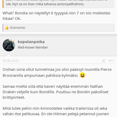
ole. Nyt se on ihan mikä tahansa actionpelihahmo.
What? Bondia on näytellyt 6 tyyppiä niin 7 on siis mielestäsi
liikaa? Ok.
shamaniac
R
e
a
kopolanpoika
c
t
Well-Known Member
i
o
n
05.06.2025
#11
s
:
Oishan siinä ollut tunnelmaa jos olisi päässyt nuorella Pierce
Brosnanilla ampumaan pahiksia kylmäksi.
Samaa mieltä siitä että kaveri näyttää enemmän Nathan
Draken veljelle kuin Bondille. Puuttuu ne Bondin pakolliset
brittipiirteet.
Mitä tulee peliin niin kiinnostelee vaikka trailerissa oli aika
vähän itse pelikuvaa. En ole Hitman pelejä pelannut juonen