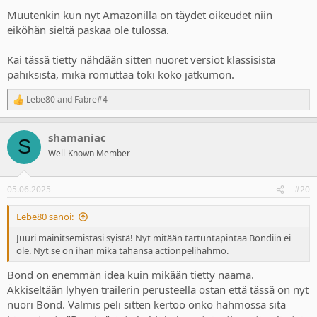
Bond-pelille, varsinkin laadukkaalle sellaiselle, on kyllä tilausta. On
Muutenkin kun nyt Amazonilla on täydet oikeudet niin
ollut jo aika pitkäänkin, mutta trailerin perusteella tämä tuskin on
eiköhän sieltä paskaa ole tulossa.
sitä. Minulle Bond on aina ollut charmatti 'herrasmies', keski-ikäinen
agentti, jolla jo on elämänkokemusta. Tämän pelin 'parikymppinen
poika' ei vain sovi ainakaan nähdyn materiaalin perusteella siihen
Kai tässä tietty nähdään sitten nuoret versiot klassisista
muottiin mitenkään.
pahiksista, mikä romuttaa toki koko jatkumon.
Lebe80
and
Fabre#4
R
e
a
shamaniac
c
S
t
Well-Known Member
i
o
n
05.06.2025
#20
s
:
Lebe80 sanoi:
Juuri mainitsemistasi syistä! Nyt mitään tartuntapintaa Bondiin ei
ole. Nyt se on ihan mikä tahansa actionpelihahmo.
Bond on enemmän idea kuin mikään tietty naama.
Äkkiseltään lyhyen trailerin perusteella ostan että tässä on nyt
nuori Bond. Valmis peli sitten kertoo onko hahmossa sitä