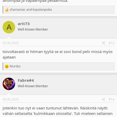
avoimpaa ja vapaampaa pelaamista.
shamaniac
and
kopolanpoika
R
e
a
arit73
c
A
t
Well-Known Member
i
o
n
05.06.2025
#13
s
:
toivottavasti ei hitman tyyliä se ei sovi bond pelii missä myös
ajataan
Murdoc
R
e
a
Fabre#4
c
t
Well-Known Member
i
o
n
05.06.2025
#14
s
:
Jotenkin tuo nyt ei vaan tuntunut lähtevän. Räiskintä näytti
vähän sellaiselta 'kulmikkaan oloiselta'. Tuli mieleen sellainen