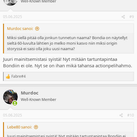
Well-Known Member
05.06.2025
#9
Murdoc sanoi:
Miksi siellä pitää olla jonkun tunnetun naama? Bondia on näytellyt
sieltä 60-luvulta lähtien jo melko moni kasvo niin miksi origin
storyssä ei saisi olla joku uusi naama?
Juuri mainitsemistasi syistä! Nyt mitään tartuntapintaa
Bondiin ei ole. Nyt se on ihan mikä tahansa actionpelihahmo.
Fabre#4
R
e
a
Murdoc
c
t
Well-Known Member
i
o
n
05.06.2025
#10
s
:
Lebe80 sanoi:
Juuri mainitsemistasi syistä! Nyt mitään tartuntapintaa Bondiin ei