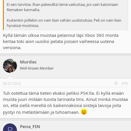
Ei sen tarvitse. Ihan pätevältä tämä vaikuttaa, jos vain katsotaan
Remaken kannalta.
Kuitenkin joillekin on vain liian vähän uudistuksia. Peli on vain liian
hyvässä muistissa.
Kyllä tämän ulkoa muistaa pelannut läpi Xbox 360 monta
kertaa toki aion uusiksi pelata jossain vaiheessa uutena
versiona.
Murdoc
Well-Known Member
06.07.2026
#35
Tuli ostettua tämä tieten ekaksi peliksi PS4:lla. Ei kyllä enään
muista juuri mitään tuosta tarinasta tms. Ainut minkä muistaa
on, että siellä merellä oli kaikennäkösiä siistejä laivoja joita
pystyi ns metästämään ja tuhoamaan.
Pena_FIN
P