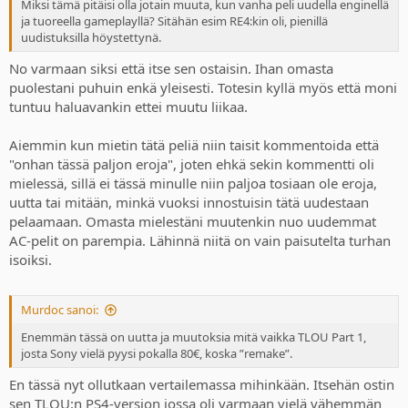
Miksi tämä pitäisi olla jotain muuta, kun vanha peli uudella enginellä
ja tuoreella gameplayllä? Sitähän esim RE4:kin oli, pienillä
uudistuksilla höystettynä.
No varmaan siksi että itse sen ostaisin. Ihan omasta
puolestani puhuin enkä yleisesti. Totesin kyllä myös että moni
tuntuu haluavankin ettei muutu liikaa.
Aiemmin kun mietin tätä peliä niin taisit kommentoida että
"onhan tässä paljon eroja", joten ehkä sekin kommentti oli
mielessä, sillä ei tässä minulle niin paljoa tosiaan ole eroja,
uutta tai mitään, minkä vuoksi innostuisin tätä uudestaan
pelaamaan. Omasta mielestäni muutenkin nuo uudemmat
AC-pelit on parempia. Lähinnä niitä on vain paisutelta turhan
isoiksi.
Murdoc sanoi:
Enemmän tässä on uutta ja muutoksia mitä vaikka TLOU Part 1,
josta Sony vielä pyysi pokalla 80€, koska ”remake”.
En tässä nyt ollutkaan vertailemassa mihinkään. Itsehän ostin
sen TLOU:n PS4-version jossa oli varmaan vielä vähemmän