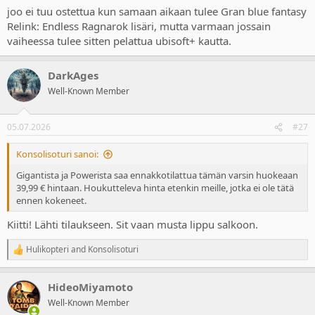
joo ei tuu ostettua kun samaan aikaan tulee Gran blue fantasy
Relink: Endless Ragnarok lisäri, mutta varmaan jossain
vaiheessa tulee sitten pelattua ubisoft+ kautta.
DarkAges
Well-Known Member
05.07.2026
#27
Konsolisoturi sanoi:
Gigantista ja Powerista saa ennakkotilattua tämän varsin huokeaan
39,99 € hintaan. Houkutteleva hinta etenkin meille, jotka ei ole tätä
ennen kokeneet.
Kiitti! Lähti tilaukseen. Sit vaan musta lippu salkoon.
Hulikopteri
and
Konsolisoturi
R
e
a
HideoMiyamoto
c
t
Well-Known Member
i