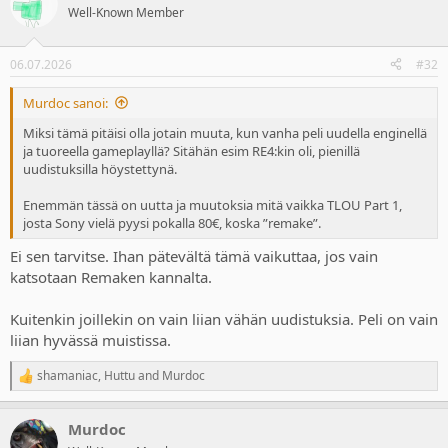
Well-Known Member
06.07.2026
#32
Murdoc sanoi:
Miksi tämä pitäisi olla jotain muuta, kun vanha peli uudella enginellä
ja tuoreella gameplayllä? Sitähän esim RE4:kin oli, pienillä
uudistuksilla höystettynä.
Enemmän tässä on uutta ja muutoksia mitä vaikka TLOU Part 1,
josta Sony vielä pyysi pokalla 80€, koska ”remake”.
Ei sen tarvitse. Ihan pätevältä tämä vaikuttaa, jos vain
katsotaan Remaken kannalta.
Kuitenkin joillekin on vain liian vähän uudistuksia. Peli on vain
liian hyvässä muistissa.
shamaniac
,
Huttu
and
Murdoc
R
e
a
Murdoc
c
t