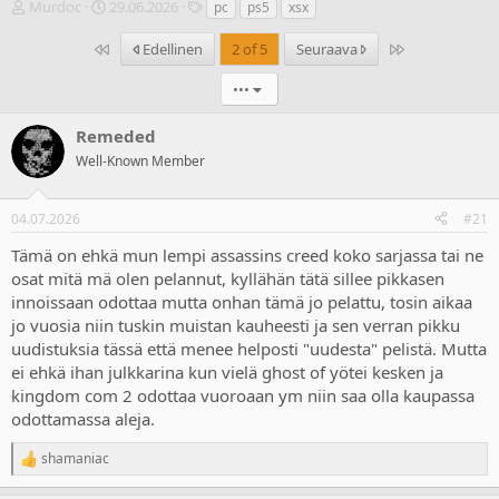
V
A
T
Murdoc
29.06.2026
pc
ps5
xsx
i
l
u
e
o
n
Ensimmäinen
Last
Edellinen
2 of 5
Seuraava
s
i
n
t
t
i
•••
i
u
s
k
s
t
Remeded
e
p
e
Well-Known Member
t
ä
e
j
i
t
u
v
04.07.2026
#21
n
ä
a
m
Tämä on ehkä mun lempi assassins creed koko sarjassa tai ne
l
ä
osat mitä mä olen pelannut, kyllähän tätä sillee pikkasen
o
ä
innoissaan odottaa mutta onhan tämä jo pelattu, tosin aikaa
i
r
jo vuosia niin tuskin muistan kauheesti ja sen verran pikku
t
ä
t
uudistuksia tässä että menee helposti "uudesta" pelistä. Mutta
a
ei ehkä ihan julkkarina kun vielä ghost of yötei kesken ja
j
kingdom com 2 odottaa vuoroaan ym niin saa olla kaupassa
a
odottamassa aleja.
shamaniac
R
e