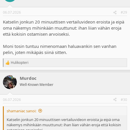
i
o
n
06.07.2026
#29
s
:
Katselin jonkun 20 minuuttisen vertailuvideon eroista ja eipä
oma näkemys mihinkään muuttunut: ihan liian vähän eroja
että kokisin ostamisen arvoiseksi.
Moni tosin tuntuu nimenomaan haluavankin sen vanhan
pelin, joten mikäpäs siinä sitten.
Hulikopteri
R
e
a
Murdoc
c
t
Well-Known Member
i
o
n
06.07.2026
#30
s
:
shamaniac sanoi:
Katselin jonkun 20 minuuttisen vertailuvideon eroista ja eipä oma
näkemys mihinkään muuttunut: ihan liian vähän eroja että kokisin
ostamisen arvoiseksi.