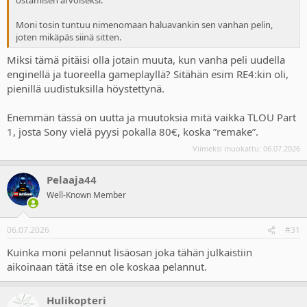
Moni tosin tuntuu nimenomaan haluavankin sen vanhan pelin,
joten mikäpäs siinä sitten.
Miksi tämä pitäisi olla jotain muuta, kun vanha peli uudella
enginellä ja tuoreella gameplayllä? Sitähän esim RE4:kin oli,
pienillä uudistuksilla höystettynä.
Enemmän tässä on uutta ja muutoksia mitä vaikka TLOU Part
1, josta Sony vielä pyysi pokalla 80€, koska ”remake”.
Viimeksi muokattu:
06.07.2026
Pelaaja44
Well-Known Member
06.07.2026
#31
Kuinka moni pelannut lisäosan joka tähän julkaistiin
aikoinaan tätä itse en ole koskaa pelannut.
Hulikopteri