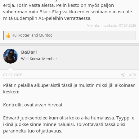
eroja. Tosin vasta alesta. Pelin kesto on myös paljon
vähemmän mitä Black Flag vaikka ero ei sentään niin iso ole
mitä uudempiin AC-peleihin verrattaessa.
Viimeksi muokattu:
07.07.2026
Hulikopteri
and
Murdoc
R
e
a
BaDari
c
t
Well-Known Member
i
o
n
07.07.2026
#38
s
:
Päätin pelailla alkuperäistä tässä ja muistin miksi jäi aikoinaan
kesken:
Kontrollit ovat aivan hirveät.
Edward juoksentelee kuin olisi koko aika humalassa. Tyyppi ei
ikinä juokse sinne minne haluaisi. Toivottavasti tässä olisi
paranneltu tuo ohjattavuus.