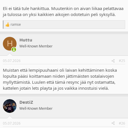
Eli ei tätä tule hankittua. Muutenkin on aivan liikaa pelattavaa
ja tulossa on yksi kaikkien aikojen odotetuin peli syksyllä.
ramse
R
e
a
Huttu
c
H
t
Well-Known Member
i
o
n
05.07.2026
#25
s
:
Muistan että lempipuuhaani oli laivan kehittäminen koska
lopulta pääsi koittamaan niiden jättimäisten sotalaivojen
myllyttämistä. Luulen että tämä resync jää nyt ostamatta,
kattelen jotain lets playta ja jos vaikka innostuisi vielä.
DestiZ
Well-Known Member
05.07.2026
#26