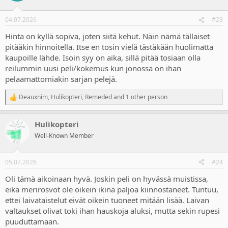
o
n
04.07.2026
#23
s
:
Hinta on kyllä sopiva, joten siitä kehut. Näin nämä tällaiset
pitääkin hinnoitella. Itse en tosin vielä tästäkään huolimatta
kaupoille lähde. Isoin syy on aika, sillä pitää tosiaan olla
reilummin uusi peli/kokemus kun jonossa on ihan
pelaamattomiakin sarjan pelejä.
Deauxnim
,
Hulikopteri
,
Remeded
and 1 other person
R
e
a
Hulikopteri
c
t
Well-Known Member
i
o
n
05.07.2026
#24
s
:
Oli tämä aikoinaan hyvä. Joskin peli on hyvässä muistissa,
eikä merirosvot ole oikein ikinä paljoa kiinnostaneet. Tuntuu,
ettei laivataistelut eivät oikein tuoneet mitään lisää. Laivan
valtaukset olivat toki ihan hauskoja aluksi, mutta sekin rupesi
puuduttamaan.