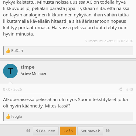
nykyaikaistettu. Minusta noissa uusissa AC on todella hyvä
liikkuvuus jo, pelialan parasta jopa. Tykkään siitä, että näissä
on täysin analoginen liikkuminen nykyään, ihan vähän tattia
liikuttamalla kävellään hitaasti ja siitä ääriasentoon nopeus
kiihtyy portaattomasti. Harvassa pelissä on tuota tehty noin
hyvin minusta.
Viimeksi muokattu:
07.07.2026
BaDari
R
e
a
timpe
c
T
t
Active Member
i
o
n
07.07.2026
#40
s
:
Alkuperäisessä pelissähän oli myös Suomi tekstitykset jotka
oli hyvin käännetty. Mites tässä?
feogla
R
e
a
Ensimmäinen
Last
Edellinen
2 of 5
Seuraava
c