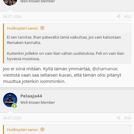
Well-Known Member
i
o
n
06.07.2026
#33
s
:
Hulikopteri sanoi:
Ei sen tarvitse. Ihan pätevältä tämä vaikuttaa, jos vain katsotaan
Remaken kannalta.
Kuitenkin joillekin on vain liian vähän uudistuksia. Peli on vain liian
hyvässä muistissa.
Joo ei siinä mitään. Kyllä tämän ymmärtää,
@shamaniac
viestistä vaan saa sellaisen kuvan, että tämän olisi pitänyt
muuttua jotenkin isomminkin.
Pelaaja44
Well-Known Member
06.07.2026
#34
Hulikopteri sanoi: