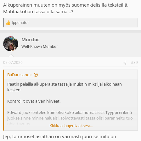
Alkuperäinen muuten on myös suomenkielisillä teksteillä.
Mahtaakohan tässä olla sama...?
Ippenator
R
e
a
Murdoc
c
t
Well-Known Member
i
o
n
07.07.2026
#39
s
:
BaDari sanoi:
Päätin pelailla alkuperäistä tässä ja muistin miksi jäi aikoinaan
kesken:
Kontrollit ovat aivan hirveät.
Edward juoksentelee kuin olisi koko aika humalassa. Tyyppi ei ikinä
juokse sinne minne haluaisi. Toivottavasti tässä olisi paranneltu tuo
ohjattavuus.
Klikkaa laajentaaksesi...
Alkuperäinen muuten on myös suomenkielisillä teksteillä.
Jep, tämmöset asiathan on varmasti juuri se mitä on
Mahtaakohan tässä olla sama...?