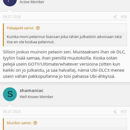
Active Member
06.07.2026
#36
Pelaaja44 sanoi:
Kuinka moni pelannut lisäosan joka tähän julkaistiin aikoinaan tätä
itse en ole koskaa pelannut.
Silloin joskus muinoin pelasin sen. Muistaakseni ihan ok DLC,
tyyliin lisää samaa, ihan pienillä muutoksilla. Koska ostan
pelejä usein GOTY/Ultimate/whatever versioina (sitten kun
kaikki on jo julkaistu, ja saa halvalla), nämä Ubi-DLC:t menee
usein vähän pakkopullanna jo tosi pahassa Ubi-ähkyssä.
shamaniac
S
Well-Known Member
06.07.2026
#37
Murdoc sanoi: