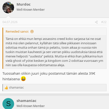
a
Murdoc
c
t
Well-Known Member
i
o
n
04.07.2026
#22
s
:
Remeded sanoi:
Tämä on ehkä mun lempi assassins creed koko sarjassa tai ne osat
mitä mä olen pelannut, kyllähän tätä sillee pikkasen innoissaan
odottaa mutta onhan tämä jo pelattu, tosin aikaa jo vuosia niin
tuskin muistan kauheesti ja sen verran pikku uudistuksia tässä että
menee helposti "uudesta" pelistä. Mutta ei ehkä ihan julkkarina kun
vielä ghost of yötei kesken ja kingdom com 2 odottaa vuoroaan ym
niin saa olla kaupassa odottamassa aleja.
Tuossahan olikin juuri joku postannut tämän alesta 39€
hintaisena
shamaniac
R
e
a
shamaniac
c
S
t
Well-Known Member
i