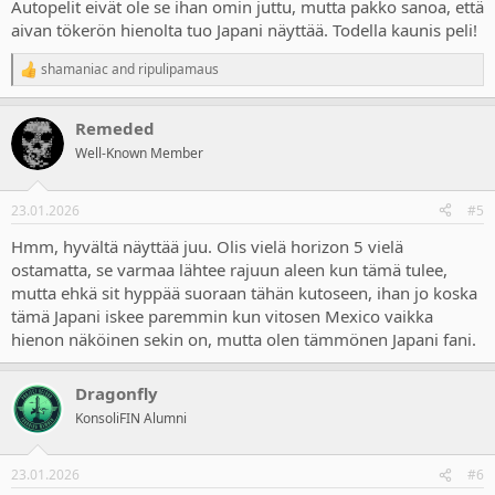
Autopelit eivät ole se ihan omin juttu, mutta pakko sanoa, että
aivan tökerön hienolta tuo Japani näyttää. Todella kaunis peli!
shamaniac
and
ripulipamaus
R
e
a
Remeded
c
t
Well-Known Member
i
o
n
23.01.2026
#5
s
:
Hmm, hyvältä näyttää juu. Olis vielä horizon 5 vielä
ostamatta, se varmaa lähtee rajuun aleen kun tämä tulee,
mutta ehkä sit hyppää suoraan tähän kutoseen, ihan jo koska
tämä Japani iskee paremmin kun vitosen Mexico vaikka
hienon näköinen sekin on, mutta olen tämmönen Japani fani.
Dragonfly
KonsoliFIN Alumni
23.01.2026
#6