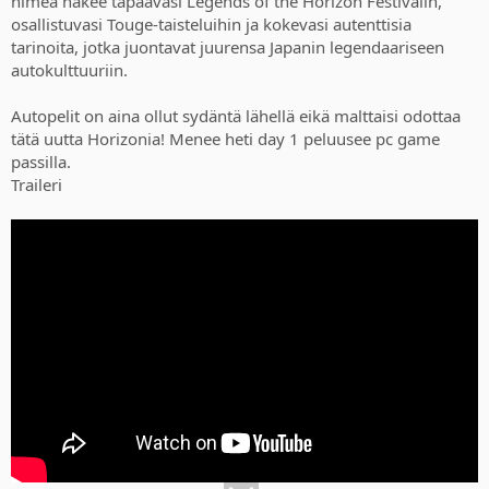
nimeä näkee tapaavasi Legends of the Horizon Festivalin,
osallistuvasi Touge-taisteluihin ja kokevasi autenttisia
tarinoita, jotka juontavat juurensa Japanin legendaariseen
autokulttuuriin.
Autopelit on aina ollut sydäntä lähellä eikä malttaisi odottaa
tätä uutta Horizonia! Menee heti day 1 peluusee pc game
passilla.
Traileri