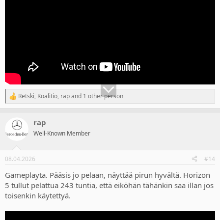
Retski
,
Koalitio
,
rap
and 1 other person
R
e
a
rap
c
t
Well-Known Member
i
o
n
08.04.2026
#14
s
:
Gameplayta. Pääsis jo pelaan, näyttää pirun hyvältä. Horizon
5 tullut pelattua 243 tuntia, että eiköhän tähänkin saa illan jos
toisenkin käytettyä.