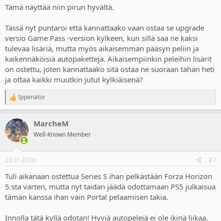
Tämä näyttää niin pirun hyvältä.
Tässä nyt puntaroi että kannattaako vaan ostaa se upgrade
versio Game Pass -version kylkeen, kun sillä saa ne kaksi
tulevaa lisäriä, mutta myös aikaisemman pääsyn peliin ja
kaikennäköisiä autopaketteja. Aikaisempiinkin peleihin lisärit
on ostettu, joten kannattaako sitä ostaa ne suoraan tähän heti
ja ottaa kaikki muutkin jutut kylkiäisenä?
Ippenator
R
e
a
MarcheM
c
t
Well-Known Member
i
o
n
23.01.2026
#7
s
:
Tuli aikanaan ostettua Series S ihan pelkästään Forza Horizon
5:sta varten, mutta nyt taidan jäädä odottamaan PS5 julkaisua
tämän kanssa ihan vain Portal pelaamisen takia.
Innolla tätä kyllä odotan! Hyviä autopelejä ei ole ikinä liikaa.