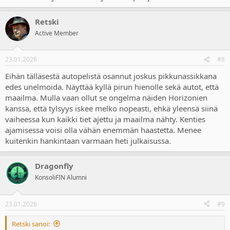
Retski
Active Member
23.01.2026
#8
Eihän tälläsestä autopelistä osannut joskus pikkunassikkana
edes unelmoida. Näyttää kyllä pirun hienolle sekä autot, että
maailma. Mulla vaan ollut se ongelma näiden Horizonien
kanssa, että tylsyys iskee melko nopeasti, ehkä yleensä siinä
vaiheessa kun kaikki tiet ajettu ja maailma nähty. Kenties
ajamisessa voisi olla vähän enemmän haastetta. Menee
kuitenkin hankintaan varmaan heti julkaisussa.
Dragonfly
KonsoliFIN Alumni
23.01.2026
#9
Retski sanoi: