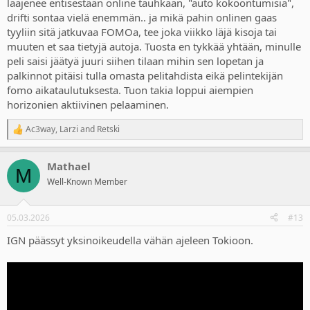
laajenee entisestään online tauhkaan, "auto kokoontumisia",
drifti sontaa vielä enemmän.. ja mikä pahin onlinen gaas
tyyliin sitä jatkuvaa FOMOa, tee joka viikko läjä kisoja tai
muuten et saa tietyjä autoja. Tuosta en tykkää yhtään, minulle
peli saisi jäätyä juuri siihen tilaan mihin sen lopetan ja
palkinnot pitäisi tulla omasta pelitahdista eikä pelintekijän
fomo aikataulutuksesta. Tuon takia loppui aiempien
horizonien aktiivinen pelaaminen.
Ac3way
,
Larzi
and
Retski
R
e
a
Mathael
c
M
t
Well-Known Member
i
o
n
05.03.2026
#13
s
:
IGN päässyt yksinoikeudella vähän ajeleen Tokioon.