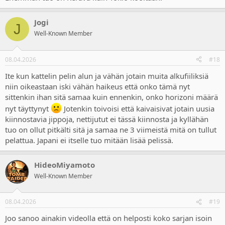
Jogi
J
Well-Known Member
08.04.2026
#18
Ite kun kattelin pelin alun ja vähän jotain muita alkufiiliksiä
niin oikeastaan iski vähän haikeus että onko tämä nyt
sittenkin ihan sitä samaa kuin ennenkin, onko horizoni määrä
nyt täyttynyt
Jotenkin toivoisi että kaivaisivat jotain uusia
kiinnostavia jippoja, nettijutut ei tässä kiinnosta ja kyllähän
tuo on ollut pitkälti sitä ja samaa ne 3 viimeistä mitä on tullut
pelattua. Japani ei itselle tuo mitään lisää pelissä.
HideoMiyamoto
Well-Known Member
08.04.2026
#19
Joo sanoo ainakin videolla että on helposti koko sarjan isoin