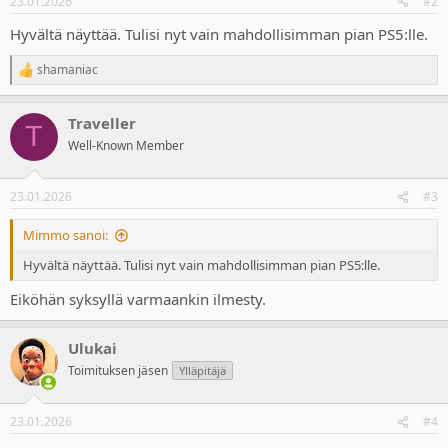
23.01.2026
#2
s
:
Hyvältä näyttää. Tulisi nyt vain mahdollisimman pian PS5:lle.
shamaniac
R
e
a
Traveller
c
T
t
Well-Known Member
i
o
n
23.01.2026
#3
s
:
Mimmo sanoi:
Hyvältä näyttää. Tulisi nyt vain mahdollisimman pian PS5:lle.
Eiköhän syksyllä varmaankin ilmesty.
Ulukai
Toimituksen jäsen
Ylläpitäjä
23.01.2026
#4