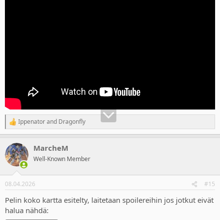
Ippenator
and
Dragonfly
R
e
a
MarcheM
c
t
Well-Known Member
i
o
n
08.04.2026
#15
s
:
Pelin koko kartta esitelty, laitetaan spoilereihin jos jotkut eivät
halua nähdä: