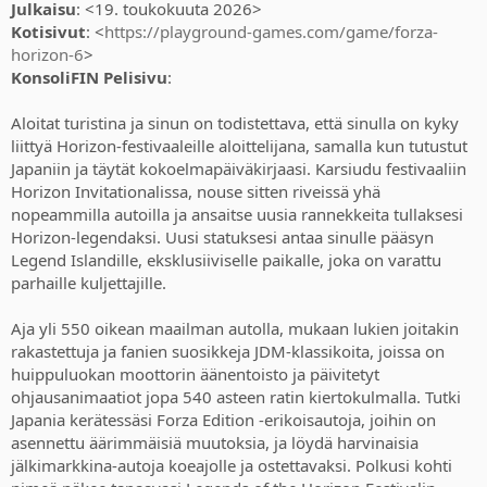
Julkaisu
: <19. toukokuuta 2026>
Kotisivut
: <
https://playground-games.com/game/forza-
horizon-6
>
KonsoliFIN Pelisivu
:
Aloitat turistina ja sinun on todistettava, että sinulla on kyky
liittyä Horizon-festivaaleille aloittelijana, samalla kun tutustut
Japaniin ja täytät kokoelmapäiväkirjaasi. Karsiudu festivaaliin
Horizon Invitationalissa, nouse sitten riveissä yhä
nopeammilla autoilla ja ansaitse uusia rannekkeita tullaksesi
Horizon-legendaksi. Uusi statuksesi antaa sinulle pääsyn
Legend Islandille, eksklusiiviselle paikalle, joka on varattu
parhaille kuljettajille.
Aja yli 550 oikean maailman autolla, mukaan lukien joitakin
rakastettuja ja fanien suosikkeja JDM-klassikoita, joissa on
huippuluokan moottorin äänentoisto ja päivitetyt
ohjausanimaatiot jopa 540 asteen ratin kiertokulmalla. Tutki
Japania kerätessäsi Forza Edition -erikoisautoja, joihin on
asennettu äärimmäisiä muutoksia, ja löydä harvinaisia
jälkimarkkina-autoja koeajolle ja ostettavaksi. Polkusi kohti