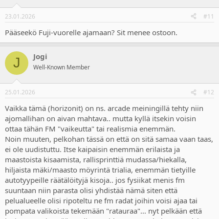
o
n
23.01.2026
#11
s
:
Pääseekö Fuji-vuorelle ajamaan? Sit menee ostoon.
Jogi
J
Well-Known Member
25.01.2026
#12
Vaikka tämä (horizonit) on ns. arcade meiningillä tehty niin
ajomallihan on aivan mahtava.. mutta kyllä itsekin voisin
ottaa tähän FM "vaikeutta" tai realismia enemmän.
Noin muuten, pelkohan tässä on että on sitä samaa vaan taas,
ei ole uudistuttu. Itse kaipaisin enemmän erilaista ja
maastoista kisaamista, rallisprinttiä mudassa/hiekalla,
hiljaista mäki/maasto möyrintä trialia, enemmän tietyille
autotyypeille räätälöityjä kisoja.. jos fysiikat menis fm
suuntaan niin parasta olisi yhdistää nämä siten että
pelualueelle olisi ripoteltu ne fm radat joihin voisi ajaa tai
pompata valikoista tekemään "ratauraa"... nyt pelkään että