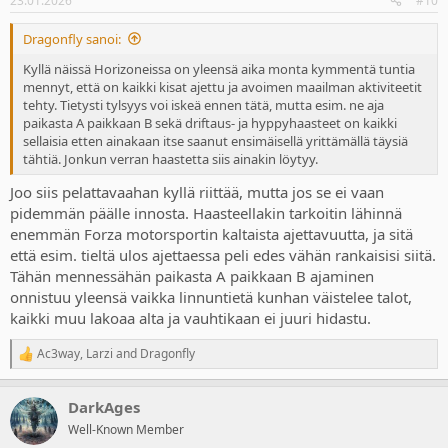
23.01.2026
#10
s
:
Dragonfly sanoi:
Kyllä näissä Horizoneissa on yleensä aika monta kymmentä tuntia
mennyt, että on kaikki kisat ajettu ja avoimen maailman aktiviteetit
tehty. Tietysti tylsyys voi iskeä ennen tätä, mutta esim. ne aja
paikasta A paikkaan B sekä driftaus- ja hyppyhaasteet on kaikki
sellaisia etten ainakaan itse saanut ensimäisellä yrittämällä täysiä
tähtiä. Jonkun verran haastetta siis ainakin löytyy.
Joo siis pelattavaahan kyllä riittää, mutta jos se ei vaan
pidemmän päälle innosta. Haasteellakin tarkoitin lähinnä
enemmän Forza motorsportin kaltaista ajettavuutta, ja sitä
että esim. tieltä ulos ajettaessa peli edes vähän rankaisisi siitä.
Tähän mennessähän paikasta A paikkaan B ajaminen
onnistuu yleensä vaikka linnuntietä kunhan väistelee talot,
kaikki muu lakoaa alta ja vauhtikaan ei juuri hidastu.
Ac3way
,
Larzi
and
Dragonfly
R
e
a
DarkAges
c
t
Well-Known Member
i