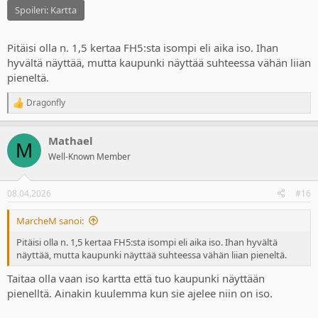
Spoileri:
Kartta
Pitäisi olla n. 1,5 kertaa FH5:sta isompi eli aika iso. Ihan
hyvältä näyttää, mutta kaupunki näyttää suhteessa vähän liian
pieneltä.
Dragonfly
R
e
a
Mathael
c
M
t
Well-Known Member
i
o
n
08.04.2026
#16
s
:
MarcheM sanoi:
Pitäisi olla n. 1,5 kertaa FH5:sta isompi eli aika iso. Ihan hyvältä
näyttää, mutta kaupunki näyttää suhteessa vähän liian pieneltä.
Taitaa olla vaan iso kartta että tuo kaupunki näyttään
pienelltä. Ainakin kuulemma kun sie ajelee niin on iso.