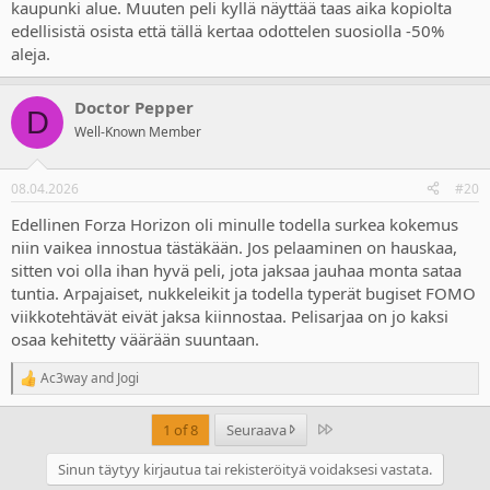
kaupunki alue. Muuten peli kyllä näyttää taas aika kopiolta
edellisistä osista että tällä kertaa odottelen suosiolla -50%
aleja.
Doctor Pepper
D
Well-Known Member
08.04.2026
#20
Edellinen Forza Horizon oli minulle todella surkea kokemus
niin vaikea innostua tästäkään. Jos pelaaminen on hauskaa,
sitten voi olla ihan hyvä peli, jota jaksaa jauhaa monta sataa
tuntia. Arpajaiset, nukkeleikit ja todella typerät bugiset FOMO
viikkotehtävät eivät jaksa kiinnostaa. Pelisarjaa on jo kaksi
osaa kehitetty väärään suuntaan.
Ac3way
and
Jogi
R
e
a
Last
1 of 8
Seuraava
c
t
Sinun täytyy kirjautua tai rekisteröityä voidaksesi vastata.
i
o