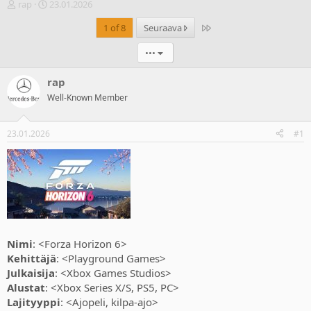
V
A
rap
23.01.2026
i
l
Last
1 of 8
Seuraava
e
o
s
i
•••
t
t
i
u
k
s
rap
e
p
Well-Known Member
t
ä
j
i
u
v
23.01.2026
#1
n
ä
a
m
l
ä
o
ä
i
r
t
ä
t
a
j
Nimi
: <Forza Horizon 6>
a
Kehittäjä
: <Playground Games>
Julkaisija
: <Xbox Games Studios>
Alustat
: <Xbox Series X/S, PS5, PC>
Lajityyppi
: <Ajopeli, kilpa-ajo>