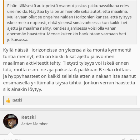
Eihän tälläsestä autopelistä osannut joskus pikkunassikkana edes
unelmoida. Näyttää kyllä pirun hienolle sekä autot, että maailma.
Mulla vaan ollut se ongelma näiden Horizonien kanssa, että tylsyys
iskee melko nopeasti, ehkä yleensä siinä vaiheessa kun kaikki tiet
ajettu ja maailma nähty. Kenties ajamisessa voisi olla vähän
enemmän haastetta. Menee kuitenkin hankintaan varmaan heti
julkaisussa.
Kyllä näissä Horizoneissa on yleensä aika monta kymmentä
tuntia mennyt, että on kaikki kisat ajettu ja avoimen
maailman aktiviteetit tehty. Tietysti tylsyys voi iskeä ennen
tätä, mutta esim. ne aja paikasta A paikkaan B sekä driftaus-
ja hyppyhaasteet on kaikki sellaisia etten ainakaan itse saanut
ensimäisellä yrittämällä täysiä tähtiä. Jonkun verran haastetta
siis ainakin löytyy.
Retski
R
e
a
Retski
c
t
Active Member
i
o
n