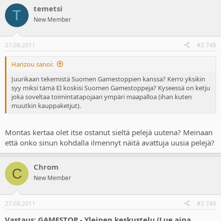
temetsi
T
New Member
27.08.2011
#2 748
Hanzou sanoi:
Juurikaan tekemistä Suomen Gamestoppien kanssa? Kerro yksikin
syy miksi tämä EI koskisi Suomen Gamestoppeja? Kyseessä on ketju
joka soveltaa toimintatapojaan ympäri maapalloa (ihan kuten
muutkin kauppaketjut).
Montas kertaa olet itse ostanut sieltä pelejä uutena? Meinaan
että onko sinun kohdalla ilmennyt näitä avattuja uusia pelejä?
Chrom
C
New Member
27.08.2011
#2 749
Vastaus: GAMESTOP - Yleinen keskustelu (Lue aina