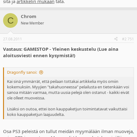
sitä ja
artikkelin mukaan
tätä.
Chrom
C
New Member
27.08.2011
#2 751
Vastaus: GAMESTOP - Yleinen keskustelu (Lue aina
aloitusviesti ennen kysymistä!)
Dragonfly sanoi:
Kai sinä ymmärrät, että peilaan tottakai artikkelia myös omiin
kokemuksiin. Myyjien "takahuoneessa" pelailusta en tietenkään voi
sanoa mitään varmaa, mutta uusia pelejä olen ostanut - kaikki eivät
ole olleet muoveissa.
Lisäksi on outoa, ettei ison kauppaketjun toimintatavat vaikuttaisi
koko kauppaketjun laajuudelta.
Osa PS3 peleistä on tullut meidän myymälään ilman muoveja,