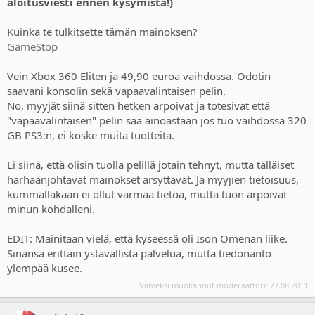
aloitusviesti ennen kysymistä!)
Kuinka te tulkitsette tämän mainoksen?
GameStop
Vein Xbox 360 Eliten ja 49,90 euroa vaihdossa. Odotin
saavani konsolin sekä vapaavalintaisen pelin.
No, myyjät siinä sitten hetken arpoivat ja totesivat että
"vapaavalintaisen" pelin saa ainoastaan jos tuo vaihdossa 320
GB PS3:n, ei koske muita tuotteita.
Ei siinä, että olisin tuolla pelillä jotain tehnyt, mutta tälläiset
harhaanjohtavat mainokset ärsyttävät. Ja myyjien tietoisuus,
kummallakaan ei ollut varmaa tietoa, mutta tuon arpoivat
minun kohdalleni.
EDIT: Mainitaan vielä, että kyseessä oli Ison Omenan liike.
Sinänsä erittäin ystävällistä palvelua, mutta tiedonanto
ylempää kusee.
Viimeksi muokannut moderaattori:
27.08.2011