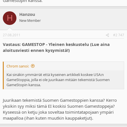
GameStopin kanssa.
Hanzou
H
New Member
27.08.2011
#2 747
Vastaus: GAMESTOP - Yleinen keskustelu (Lue aina
aloitusviesti ennen kysymistä!)
Chrom sanoi:
Kai sinäkin ymmärrät että kyseinen artikkeli koskee USA:n
GameStoppia, jolla ei ole juurikaan mitään tekemistä Suomen
GameStopin kanssa.
Juurikaan tekemistä Suomen Gamestoppien kanssa? Kerro
yksikin syy miksi tämä EI koskisi Suomen Gamestoppeja?
Kyseessä on ketju joka soveltaa toimintatapojaan ympäri
maapalloa (ihan kuten muutkin kauppaketjut).