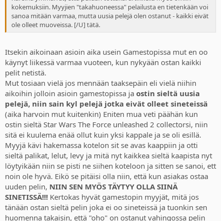
kokemuksiin. Myyjien "takahuoneessa" pelailusta en tietenkään voi
sanoa mitään varmaa, mutta uusia pelejä olen ostanut - kaikki eivät
ole olleet muoveissa. [/U] tätä.
Itsekin aikoinaan asioin aika usein Gamestopissa mut en oo
käynyt liikessä varmaa vuoteen, kun nykyään ostan kaikki
pelit netistä.
Mut tosiaan vielä jos mennään taaksepäin eli vielä niihin
aikoihin jolloin asioin gamestopissa ja
ostin sieltä uusia
pelejä, niin sain kyl pelejä jotka eivät olleet sineteissä
(aika harvoin mut kuitenkin) Eniten mua veti päähän kun
ostin sieltä Star Wars The Force unleashed 2 collectorsi, niin
sitä ei kuulema enää ollut kuin yksi kappale ja se oli esillä.
Myyjä kävi hakemassa kotelon sit se avas kaappiin ja otti
sieltä palikat, lelut, levy ja mitä nyt kaikkea sieltä kaapista nyt
löytyikään niin se pisti ne siihen koteloon ja sitten se sanoi, ett
noin ole hyvä. Eikö se pitäisi olla niin, että kun asiakas ostaa
uuden pelin,
NIIN SEN MYÖS TÄYTYY OLLA SIINÄ
SINETISSÄ!!!
Kertokas hyvät gamestopin myyjät, mitä jos
tänään ostan sieltä pelin joka ei oo sineteissä ja tuonkin sen
huomenna takaisin, että "oho" on ostanut vahingossa pelin