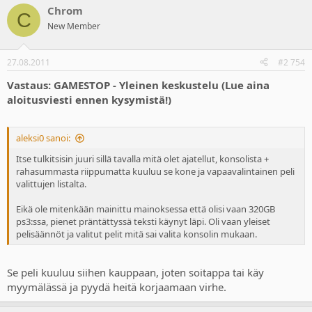
Chrom
C
New Member
27.08.2011
#2 754
Vastaus: GAMESTOP - Yleinen keskustelu (Lue aina
aloitusviesti ennen kysymistä!)
aleksi0 sanoi:
Itse tulkitsisin juuri sillä tavalla mitä olet ajatellut, konsolista +
rahasummasta riippumatta kuuluu se kone ja vapaavalintainen peli
valittujen listalta.
Eikä ole mitenkään mainittu mainoksessa että olisi vaan 320GB
ps3:ssa, pienet präntättyssä teksti käynyt läpi. Oli vaan yleiset
pelisäännöt ja valitut pelit mitä sai valita konsolin mukaan.
Se peli kuuluu siihen kauppaan, joten soitappa tai käy
myymälässä ja pyydä heitä korjaamaan virhe.