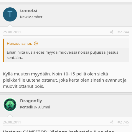
temetsi
T
New Member
25.08.2011
#2 744
Hanzou sanoi:
Eihän niitä uusia edes myydä muoveissa noissa puljuissa. Jessus
sentään..
Kyllä muuten myydään. Noin 10-15 peliä olen sieltä
pleikkarille uutena ostanut. Joka kerta olen sinetin avannut ja
muovit ottanut pois.
Dragonfly
KonsoliFIN Alumni
26.08.2011
#2 745
Vastaus: GAMESTOP - Yleinen keskustelu (Lue aina