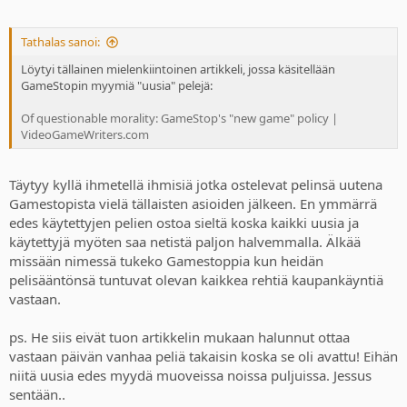
Tathalas sanoi:
Löytyi tällainen mielenkiintoinen artikkeli, jossa käsitellään
GameStopin myymiä "uusia" pelejä:
Of questionable morality: GameStop's "new game" policy |
VideoGameWriters.com
Täytyy kyllä ihmetellä ihmisiä jotka ostelevat pelinsä uutena
Gamestopista vielä tällaisten asioiden jälkeen. En ymmärrä
edes käytettyjen pelien ostoa sieltä koska kaikki uusia ja
käytettyjä myöten saa netistä paljon halvemmalla. Älkää
missään nimessä tukeko Gamestoppia kun heidän
pelisääntönsä tuntuvat olevan kaikkea rehtiä kaupankäyntiä
vastaan.
ps. He siis eivät tuon artikkelin mukaan halunnut ottaa
vastaan päivän vanhaa peliä takaisin koska se oli avattu! Eihän
niitä uusia edes myydä muoveissa noissa puljuissa. Jessus
sentään..