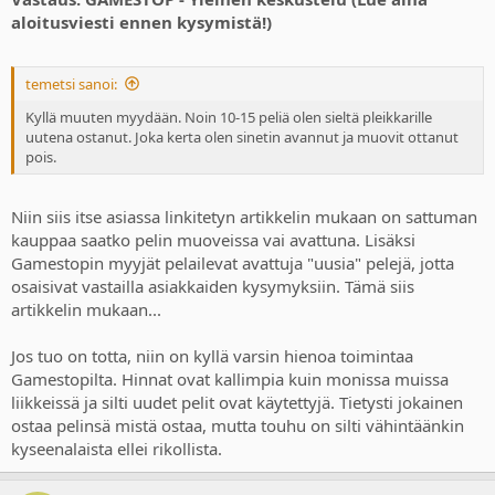
aloitusviesti ennen kysymistä!)
temetsi sanoi:
Kyllä muuten myydään. Noin 10-15 peliä olen sieltä pleikkarille
uutena ostanut. Joka kerta olen sinetin avannut ja muovit ottanut
pois.
Niin siis itse asiassa linkitetyn artikkelin mukaan on sattuman
kauppaa saatko pelin muoveissa vai avattuna. Lisäksi
Gamestopin myyjät pelailevat avattuja "uusia" pelejä, jotta
osaisivat vastailla asiakkaiden kysymyksiin. Tämä siis
artikkelin mukaan...
Jos tuo on totta, niin on kyllä varsin hienoa toimintaa
Gamestopilta. Hinnat ovat kallimpia kuin monissa muissa
liikkeissä ja silti uudet pelit ovat käytettyjä. Tietysti jokainen
ostaa pelinsä mistä ostaa, mutta touhu on silti vähintäänkin
kyseenalaista ellei rikollista.