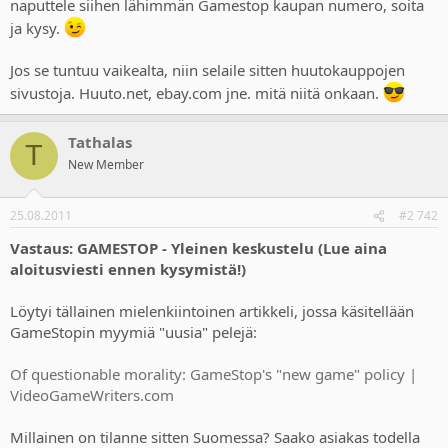
naputtele siihen lähimmän Gamestop kaupan numero, soita
ja kysy.
Jos se tuntuu vaikealta, niin selaile sitten huutokauppojen
sivustoja. Huuto.net, ebay.com jne. mitä niitä onkaan.
Tathalas
T
New Member
25.08.2011
#2 742
Vastaus: GAMESTOP - Yleinen keskustelu (Lue aina
aloitusviesti ennen kysymistä!)
Löytyi tällainen mielenkiintoinen artikkeli, jossa käsitellään
GameStopin myymiä "uusia" pelejä:
Of questionable morality: GameStop's "new game" policy |
VideoGameWriters.com
Millainen on tilanne sitten Suomessa? Saako asiakas todella