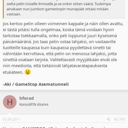
sieltä pelin toiselle ihmiselle ja se onkin sitten väärä. Tuskimpa
ainakaan nuo Jumbon gamestopin munapäät ottaisi mitään
vastaan.
Jos kertoo pelin olleen viimeinen kappale ja näin ollen avattu,
ei tästä pitäisi tulla ongelmaa, koska tämä voidaan hyvin
tarkistaa tsekkaamalla, onko peli loppunut juuri kyseisenä
päivämääränä. Jos taas pelin ostaa lahjaksi, on vastaaville
tuotteille kaupassa kuin kaupassa pyydettävä sinetti tai
vähintään kerrottava, että pelin on menossa lahjaksi, jotta
sinettiä osataan tarjota. Valitettavasti myyjätkään eivät ole
niin meedioita, että tietäisivät lahjatavaratapauksesta
etukäteen.
-Aki / GameStop Asematunneli
hforad
H
KonsoliFIN Alumni
02.09.2011
#2 760