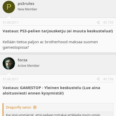
ps3rules
P
New Member
31.08.2011
#2 755
Vastaus: PS3-pelien tarjousketju (ei muuta keskustelua!)
Kellään tietoa paljon ac brotherhood maksaa suomen
gamestopissa?
forza
Active Member
31.08.2011
#2 756
Vastaus: GAMESTOP - Yleinen keskustelu (Lue aina
aloitusviesti ennen kysymistä!)
Dragonfly sanoi:
Kai sinä ymmärrät, että peilaan tottakai artikkelia myös omiin