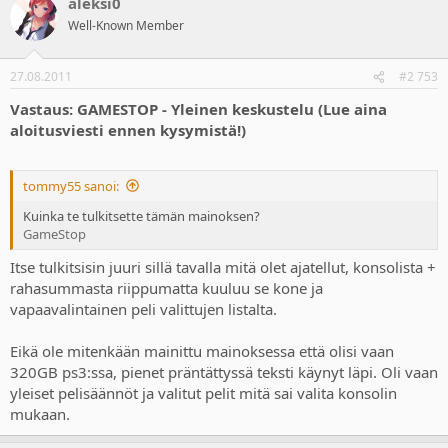
aleksi0
Well-Known Member
27.08.2011
#2 753
Vastaus: GAMESTOP - Yleinen keskustelu (Lue aina
aloitusviesti ennen kysymistä!)
tommy55 sanoi:
Kuinka te tulkitsette tämän mainoksen?
GameStop
Itse tulkitsisin juuri sillä tavalla mitä olet ajatellut, konsolista +
rahasummasta riippumatta kuuluu se kone ja
vapaavalintainen peli valittujen listalta.
Eikä ole mitenkään mainittu mainoksessa että olisi vaan
320GB ps3:ssa, pienet präntättyssä teksti käynyt läpi. Oli vaan
yleiset pelisäännöt ja valitut pelit mitä sai valita konsolin
mukaan.