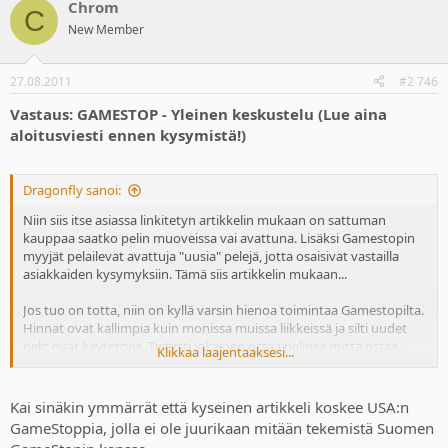
Chrom
C
New Member
27.08.2011
#2 746
Vastaus: GAMESTOP - Yleinen keskustelu (Lue aina
aloitusviesti ennen kysymistä!)
Dragonfly sanoi:
Niin siis itse asiassa linkitetyn artikkelin mukaan on sattuman
kauppaa saatko pelin muoveissa vai avattuna. Lisäksi Gamestopin
myyjät pelailevat avattuja "uusia" pelejä, jotta osaisivat vastailla
asiakkaiden kysymyksiin. Tämä siis artikkelin mukaan...
Jos tuo on totta, niin on kyllä varsin hienoa toimintaa Gamestopilta.
Hinnat ovat kallimpia kuin monissa muissa liikkeissä ja silti uudet
pelit ovat käytettyjä. Tietysti jokainen ostaa pelinsä mistä ostaa,
Klikkaa laajentaaksesi...
mutta touhu on silti vähintäänkin kyseenalaista ellei rikollista.
Kai sinäkin ymmärrät että kyseinen artikkeli koskee USA:n
GameStoppia, jolla ei ole juurikaan mitään tekemistä Suomen