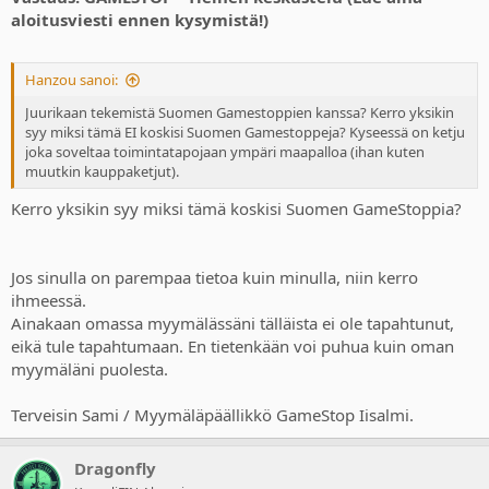
aloitusviesti ennen kysymistä!)
Hanzou sanoi:
Juurikaan tekemistä Suomen Gamestoppien kanssa? Kerro yksikin
syy miksi tämä EI koskisi Suomen Gamestoppeja? Kyseessä on ketju
joka soveltaa toimintatapojaan ympäri maapalloa (ihan kuten
muutkin kauppaketjut).
Kerro yksikin syy miksi tämä koskisi Suomen GameStoppia?
Jos sinulla on parempaa tietoa kuin minulla, niin kerro
ihmeessä.
Ainakaan omassa myymälässäni tälläista ei ole tapahtunut,
eikä tule tapahtumaan. En tietenkään voi puhua kuin oman
myymäläni puolesta.
Terveisin Sami / Myymäläpäällikkö GameStop Iisalmi.
Dragonfly