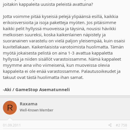
sanoi, ett noin ole hyvä. Eikö se pitäisi olla niin, että kun asiakas
joitakin kappaleita uusista peleistä avattuina?
ostaa uuden pelin,
NIIN SEN MYÖS TÄYTYY OLLA SIINÄ
SINETISSÄ!!!
Kertokas hyvät gamestopin myyjät, mitä jos tänään
Jotta voimme pitää kyseisiä pelejä ylipäänsä esillä, kaikkia
ostan sieltä pelin joka ei oo sineteissä ja tuonkin sen huomenna
erikoisversioita ja isoja paketteja myöten. Jos pitäisimme
takaisin, että "oho" on ostanut vahingossa pelin väärälle konsolille,
kaikki pelit hyllyssä muoveissa ja täysinä, nousisi hävikki
niin otatteko vastaan?
TUSKIN
melkoisen suureksi, koska kaikenlainen näpistely ja
suoranainen varastelu on vielä paljon yleisempää, kuin osaisi
kuvitellakaan. Kaikenlaisista varotoimista huolimatta. Tämän
myötä jokaisesta pelistä on aina 1-3 avattua kappaletta
hyllyssä ja niiden sisällöt varastoissamme. Nämä kappaleet
myymme aina viho viimeisenä, kun muoveissa olevia
kappaleita ei ole enää varastossamme. Palautusoikeudet ja
takuut ovat tästä huolimatta ihan samat.
-Aki / GameStop Asematunneli
Raxama
R
Well-Known Member
01.09.2011
#2 758