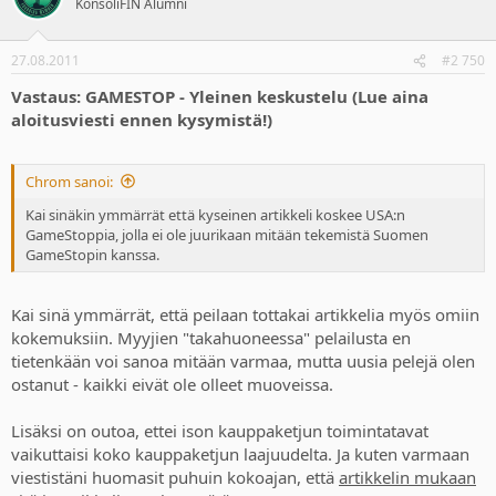
KonsoliFIN Alumni
27.08.2011
#2 750
Vastaus: GAMESTOP - Yleinen keskustelu (Lue aina
aloitusviesti ennen kysymistä!)
Chrom sanoi:
Kai sinäkin ymmärrät että kyseinen artikkeli koskee USA:n
GameStoppia, jolla ei ole juurikaan mitään tekemistä Suomen
GameStopin kanssa.
Kai sinä ymmärrät, että peilaan tottakai artikkelia myös omiin
kokemuksiin. Myyjien "takahuoneessa" pelailusta en
tietenkään voi sanoa mitään varmaa, mutta uusia pelejä olen
ostanut - kaikki eivät ole olleet muoveissa.
Lisäksi on outoa, ettei ison kauppaketjun toimintatavat
vaikuttaisi koko kauppaketjun laajuudelta. Ja kuten varmaan
viestistäni huomasit puhuin kokoajan, että
artikkelin mukaan