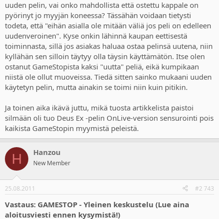
uuden pelin, vai onko mahdollista että ostettu kappale on
pyörinyt jo myyjän koneessa? Tässähän voidaan tietysti
todeta, että "eihän asialla ole mitään väliä jos peli on edelleen
uudenveroinen". Kyse onkin lähinnä kaupan eettisestä
toiminnasta, sillä jos asiakas haluaa ostaa pelinsä uutena, niin
kyllähän sen silloin täytyy olla täysin käyttämätön. Itse olen
ostanut GameStopista kaksi "uutta" peliä, eikä kumpikaan
niistä ole ollut muoveissa. Tiedä sitten sainko mukaani uuden
käytetyn pelin, mutta ainakin se toimi niin kuin pitikin.
Ja toinen aika ikävä juttu, mikä tuosta artikkelista paistoi
silmään oli tuo Deus Ex -pelin OnLive-version sensurointi pois
kaikista GameStopin myymistä peleistä.
Hanzou
H
New Member
25.08.2011
#2 743
Vastaus: GAMESTOP - Yleinen keskustelu (Lue aina
aloitusviesti ennen kysymistä!)