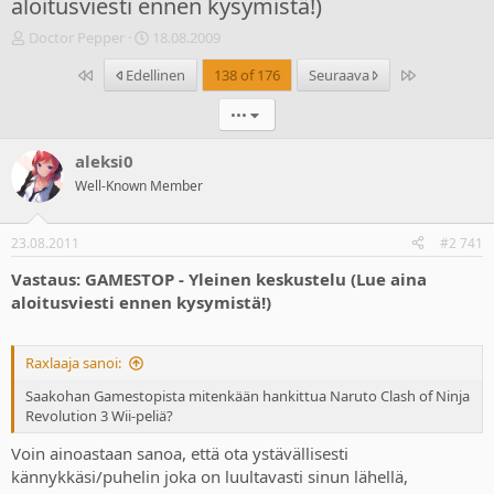
aloitusviesti ennen kysymistä!)
V
A
Doctor Pepper
18.08.2009
i
l
Ensimmäinen
Last
Edellinen
138 of 176
Seuraava
e
o
s
i
•••
t
t
i
u
k
s
aleksi0
e
p
Well-Known Member
t
ä
j
i
u
v
23.08.2011
#2 741
n
ä
a
m
Vastaus: GAMESTOP - Yleinen keskustelu (Lue aina
l
ä
aloitusviesti ennen kysymistä!)
o
ä
i
r
t
ä
Raxlaaja sanoi:
t
a
Saakohan Gamestopista mitenkään hankittua Naruto Clash of Ninja
j
Revolution 3 Wii-peliä?
a
Voin ainoastaan sanoa, että ota ystävällisesti
kännykkäsi/puhelin joka on luultavasti sinun lähellä,