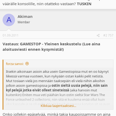
väärälle konsolille, niin otatteko vastaan?
TUSKIN
Akiman
A
Member
01.09.2011
#2 757
Vastaus: GAMESTOP - Yleinen keskustelu (Lue aina
aloitusviesti ennen kysymistä!)
forza sanoi:
Itsekin aikoinaan asioin aika usein Gamestopissa mut en oo käynyt
liikessä varmaa vuoteen, kun nykyään ostan kaikki pelit netistä.
Mut tosiaan vielä jos mennään taaksepäin eli vielä niihin aikoihin
jolloin asioin gamestopissa ja
ostin sieltä uusia pelejä, niin sain
kyl pelejä jotka eivät olleet sineteissä
(aika harvoin mut
kuitenkin) Eniten mua veti päähän kun ostin sieltä Star Wars The
Force unleashed 2 collectorsi, niin sitä ei kuulema enää ollut kuin
yksi kappale ja se oli esillä. Myyjä kävi hakemassa kotelon sit se avas
Klikkaa laajentaaksesi...
kaappiin ja otti sieltä palikat, lelut, levy ja mitä nyt kaikkea sieltä
kaapista nyt löytyikään niin se pisti ne siihen koteloon ja sitten se
Onko jollekin epäselvää, minkä takia kaupoissamme on aina