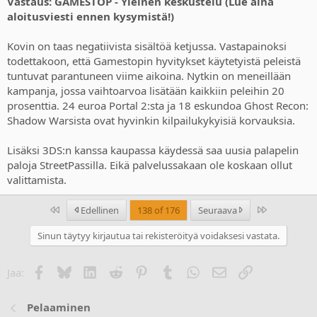
Vastaus: GAMESTOP - Yleinen keskustelu (Lue aina
aloitusviesti ennen kysymistä!)
Kovin on taas negatiivista sisältöä ketjussa. Vastapainoksi
todettakoon, että Gamestopin hyvitykset käytetyistä peleistä
tuntuvat parantuneen viime aikoina. Nytkin on meneillään
kampanja, jossa vaihtoarvoa lisätään kaikkiin peleihin 20
prosenttia. 24 euroa Portal 2:sta ja 18 eskundoa Ghost Recon:
Shadow Warsista ovat hyvinkin kilpailukykyisiä korvauksia.
Lisäksi 3DS:n kanssa kaupassa käydessä saa uusia palapelin
paloja StreetPassilla. Eikä palvelussakaan ole koskaan ollut
valittamista.
Ensimmäinen
Last
Edellinen
138 of 176
Seuraava
Sinun täytyy kirjautua tai rekisteröityä voidaksesi vastata.
Facebook
Bluesky
LinkedIn
Reddit
Pinterest
Tumblr
WhatsApp
Sähköposti
Linkki
Jaa:
Pelaaminen