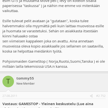
esim GT5 ja muutama Move peli ( levy on kotelon sisällä
paperisessa "taskussa" ) ja näihin me emme voi mitenkään
vaikuttaa.
Esille tulevat pelit avataan ja "gutataan", koska tulee
halvemmaksi olla myymättä peli kuin laittaa muoveissa esille
ja huomata se varastetuksi. Sehän on asiakkasta itsestään
kiinni haluaako ostaa
sen viimeisen kappaleen joka on avattu. Aina annetaan
muoveissa oleva kopio asiakkaalle jos sellainen on saatavilla,
koska se helpottaa meidänkin työtä.
Pohjoismaiden GameStop ( Norja,Ruotsi,Suomi,Tanska ) ei ole
millään lailla tekemisissä USA:n kanssa.
tommy55
T
New Member
27.08.2011
#2 752
Vastaus: GAMESTOP - Yleinen keskustelu (Lue aina