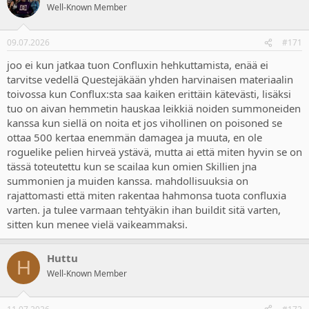
Well-Known Member
09.07.2026
#171
joo ei kun jatkaa tuon Confluxin hehkuttamista, enää ei
tarvitse vedellä Questejäkään yhden harvinaisen materiaalin
toivossa kun Conflux:sta saa kaiken erittäin kätevästi, lisäksi
tuo on aivan hemmetin hauskaa leikkiä noiden summoneiden
kanssa kun siellä on noita et jos vihollinen on poisoned se
ottaa 500 kertaa enemmän damagea ja muuta, en ole
roguelike pelien hirveä ystävä, mutta ai että miten hyvin se on
tässä toteutettu kun se scailaa kun omien Skillien jna
summonien ja muiden kanssa. mahdollisuuksia on
rajattomasti että miten rakentaa hahmonsa tuota confluxia
varten. ja tulee varmaan tehtyäkin ihan buildit sitä varten,
sitten kun menee vielä vaikeammaksi.
Huttu
H
Well-Known Member