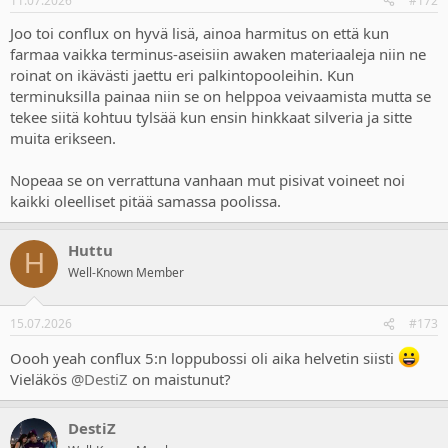
11.07.2026
#172
Joo toi conflux on hyvä lisä, ainoa harmitus on että kun
farmaa vaikka terminus-aseisiin awaken materiaaleja niin ne
roinat on ikävästi jaettu eri palkintopooleihin. Kun
terminuksilla painaa niin se on helppoa veivaamista mutta se
tekee siitä kohtuu tylsää kun ensin hinkkaat silveria ja sitte
muita erikseen.
Nopeaa se on verrattuna vanhaan mut pisivat voineet noi
kaikki oleelliset pitää samassa poolissa.
Huttu
H
Well-Known Member
15.07.2026
#173
Oooh yeah conflux 5:n loppubossi oli aika helvetin siisti
Vieläkös
@DestiZ
on maistunut?
DestiZ