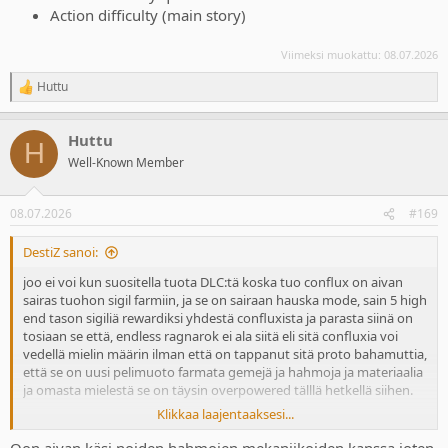
Action difficulty (main story)
Viimeksi muokattu:
08.07.2026
Huttu
R
e
a
Huttu
c
H
t
Well-Known Member
i
o
n
08.07.2026
#169
s
:
DestiZ sanoi:
joo ei voi kun suositella tuota DLC:tä koska tuo conflux on aivan
sairas tuohon sigil farmiin, ja se on sairaan hauska mode, sain 5 high
end tason sigiliä rewardiksi yhdestä confluxista ja parasta siinä on
tosiaan se että, endless ragnarok ei ala siitä eli sitä confluxia voi
vedellä mielin määrin ilman että on tappanut sitä proto bahamuttia,
että se on uusi pelimuoto farmata gemejä ja hahmoja ja materiaalia
ja omasta mielestä se on täysin overpowered tälllä hetkellä siihen.
Klikkaa laajentaaksesi...
sain tosiaan war elemental+ supp damage+ cap damage+ yhdestä
confluxista jossa meni ehkä 2-3 minuuttia ja tuo ei ollut edes proud
Oon aivan käsi noiden hahmojen mekaniikoiden kanssa joten