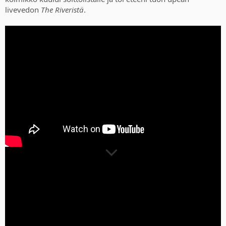
livevedon
The Riveristä
.