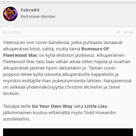
Fabre#4
Well-Known Member
02.02.2022
#166
Yleensä en niin cover-bändeistä, jotka puhtaasti lainaavat
alkuperäiset biisit, välitä, mutta tämä
Rumours Of
Fleetwood Mac
on kyllä ehdoton poikkeus. Alkuperäinen
Fleetwood Mac taisi taas vähän aikaa sitten hajota ja ovathan
alkuperäiset jäsenet hyvin iäkkäitäkin jo. Tämän cover-
poppoo tekee kyllä oikeutta alkuperäisille kappaleille ja
myöskin esittäjille ihan pukeutumisesta lähtien. Naisjäsenissä
on selkeää yhdennäköisyyttä
Christine McViehin
ja
Stevie
Nicksiin
.
Tässäpä teille
Go Your Own Way
sekä
Little Lies
.
Jälkimmäinen kuuluu eittämättä myös Todd Howardin
suosikkeihin.