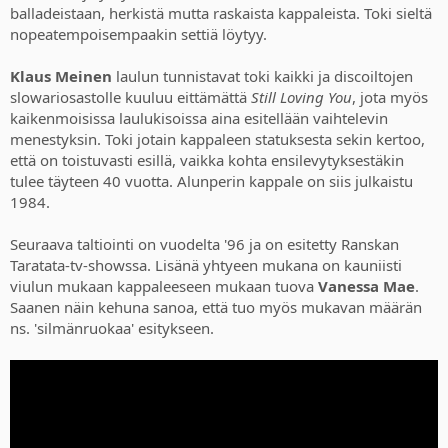
balladeistaan, herkistä mutta raskaista kappaleista. Toki sieltä
nopeatempoisempaakin settiä löytyy.
Klaus Meinen
laulun tunnistavat toki kaikki ja discoiltojen
slowariosastolle kuuluu eittämättä
Still Loving You
, jota myös
kaikenmoisissa laulukisoissa aina esitellään vaihtelevin
menestyksin. Toki jotain kappaleen statuksesta sekin kertoo,
että on toistuvasti esillä, vaikka kohta ensilevytyksestäkin
tulee täyteen 40 vuotta. Alunperin kappale on siis julkaistu
1984.
Seuraava taltiointi on vuodelta '96 ja on esitetty Ranskan
Taratata-tv-showssa. Lisänä yhtyeen mukana on kauniisti
viulun mukaan kappaleeseen mukaan tuova
Vanessa Mae
.
Saanen näin kehuna sanoa, että tuo myös mukavan määrän
ns. 'silmänruokaa' esitykseen.