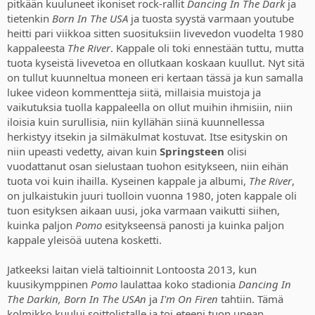
pitkään kuuluneet ikoniset rock-rallit
Dancing In The Dark
ja
tietenkin
Born In The USA
ja tuosta syystä varmaan youtube
heitti pari viikkoa sitten suosituksiin livevedon vuodelta 1980
kappaleesta
The River
. Kappale oli toki ennestään tuttu, mutta
tuota kyseistä livevetoa en ollutkaan koskaan kuullut. Nyt sitä
on tullut kuunneltua moneen eri kertaan tässä ja kun samalla
lukee videon kommentteja siitä, millaisia muistoja ja
vaikutuksia tuolla kappaleella on ollut muihin ihmisiin, niin
iloisia kuin surullisia, niin kyllähän siinä kuunnellessa
herkistyy itsekin ja silmäkulmat kostuvat. Itse esityskin on
niin upeasti vedetty, aivan kuin
Springsteen
olisi
vuodattanut osan sielustaan tuohon esitykseen, niin eihän
tuota voi kuin ihailla. Kyseinen kappale ja albumi,
The River
,
on julkaistukin juuri tuolloin vuonna 1980, joten kappale oli
tuon esityksen aikaan uusi, joka varmaan vaikutti siihen,
kuinka paljon
Pomo
esitykseensä panosti ja kuinka paljon
kappale yleisöä uutena kosketti.
Jatkeeksi laitan vielä taltioinnit Lontoosta 2013, kun
kuusikymppinen
Pomo
laulattaa koko stadionia
Dancing In
The Darkin, Born In The USAn
ja
I'm On Firen
tahtiin. Tämä
kolmikko kuului soittolistalle ja toi eteeni tuon upean