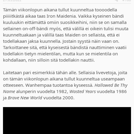
s
:
Tämän viikonlopun aikana tullut kuunneltua toooodella
piiiiitkästä aikaa taas Iron Maidenia. Vaikka kyseinen bändi
kuuluukin eittämättä omiin suosikkeihini, niin se on samalla
sellainen on-off-bändi myös, että välillä ei oikein tulisi muuta
kuunneltuakaan ja välillä taas Maiden on sellaista, että ei
todellakaan jaksa kuunnella. Jostain syystä näin vaan on.
Tarkoittanee sitä, että kyseisestä bändistä nauttiminen vaatii
todellakin tietyn mielentilan, mutta kun se mielentila on
kohdallaan, niin silloin sitä todellakin nauttii.
Laitetaan pari esimerkkiä tähän alle. Sellaisia livevetoja, joita
on tämän viikonlopun aikana tullut kuunneltua useampaan
otteeseen. Wanhempaa tuotantoa kyseessä.
Hallowed Be Thy
Name
alunperin vuodelta 1982,
Wasted Years
vuodelta 1986
ja
Brave New World
vuodelta 2000.