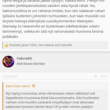
hyviä levyjä ja taitavat jäädä hyllyyn, vaikka esim. I-levyn 69-
vuoden jenkkipainoksesta saisikin aika hyvät rahat. No,
laatumusiikkia ei voi rahassa mitata, kun sen saatavan rahan
lykkäisi kuitenkin johonkin turhuuteen, kun taas musiikki voi
tarjota hienoja elämyksiä vuosikymmeniksi eteenpäin.
Stairway to Heavenille en kuitenkaan edelleenkään oikein
lämmennyt, vaikka en sitä nyt varsinaisesti huonona biisinä
pidäkään.
Poistettu jäsen 5945
,
HerraNenä
and
Fabre#4
R
e
a
Fabre#4
c
t
Well-Known Member
i
o
n
03.06.2022
#171
s
:
Zanis Dust sanoi:
Nyt täytyy tunnustaa, etten ole koskaan oikein välittänyt Led
Zeppelinistä muutamaa biisiä lukuunottamatta. Siitä huolimatta
vanhan rock-musiikin ystävänä vinyylihyllyyn ovat aikoinaan
päätyneet kyseisen bändin levyt I-IV ja eilen viimein päädyin