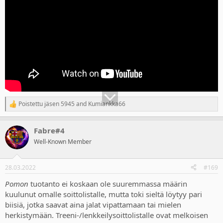
Poistettu jäsen 5945
and
Kumiankka66
R
e
a
Fabre#4
c
t
Well-Known Member
i
o
n
28.03.2022
#169
s
:
Pomon
tuotanto ei koskaan ole suuremmassa määrin
kuulunut omalle soittolistalle, mutta toki sieltä löytyy pari
biisiä, jotka saavat aina jalat vipattamaan tai mielen
herkistymään. Treeni-/lenkkeilysoittolistalle ovat melkoisen