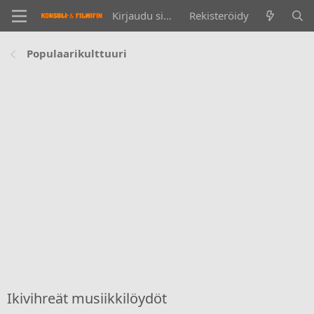
Kirjaudu sisään
Rekisteröidy
Populaarikulttuuri
Ikivihreät musiikkilöydöt