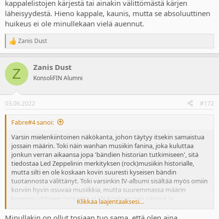
kappalelistojen kärjestä tai ainakin välittömästä kärjen
läheisyydestä. Hieno kappale, kaunis, mutta se absoluuttinen
huikeus ei ole minullekaan vielä auennut.
Zanis Dust
R
e
a
Zanis Dust
c
Z
t
KonsoliFIN Alumni
i
o
n
03.06.2022
#172
s
:
Fabre#4 sanoi:
Varsin mielenkiintoinen näkökanta, johon täytyy itsekin samaistua
jossain määrin. Toki näin wanhan musiikin fanina, joka kuluttaa
jonkun verran aikaansa jopa 'bändien historian tutkimiseen', sitä
tiedostaa Led Zeppelinin merkityksen (rock)musiikin historialle,
mutta silti en ole koskaan kovin suuresti kyseisen bändin
tuotannosta välittänyt. Toki varsinkin IV-albumi sisältää myös omiin
korviin hyvin osuvaa musiikkia, mutta suuremmassa määrin
kyseisen yhtyeen tuotanto ei ole koskaan niin iskenyt ja
Klikkaa laajentaaksesi...
kiinnostanut. Mothership-nimellä kulkeva tupla-cd-kokoelma toki
hyllystä löytyy ja sitä tulee joskus kuunneltua, koska kyllähän siellä
Minullakin on ollut tosiaan tuo sama, että olen aina