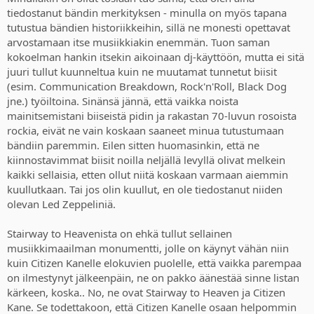
laatukamaa on kuitenkin.
tiedostanut bändin merkityksen - minulla on myös tapana
tutustua bändien historiikkeihin, sillä ne monesti opettavat
Stairway To Heavenia
olen yrittänyt 'tutkia' useampaan kertaan
arvostamaan itse musiikkiakin enemmän. Tuon saman
oikein hartaasti kuunnellen, mutta minäkään en ole onnistunut
kokoelman hankin itsekin aikoinaan dj-käyttöön, mutta ei sitä
ymmärtämään, mikä siinä kappaleessa on sellaista, että se löytyy
juuri tullut kuunneltua kuin ne muutamat tunnetut biisit
lukemattomien Top 100-kappalelistojen kärjestä tai ainakin
välittömästä kärjen läheisyydestä. Hieno kappale, kaunis, mutta se
(esim. Communication Breakdown, Rock'n'Roll, Black Dog
absoluuttinen huikeus ei ole minullekaan vielä auennut.
jne.) työiltoina. Sinänsä jännä, että vaikka noista
mainitsemistani biiseistä pidin ja rakastan 70-luvun rosoista
rockia, eivät ne vain koskaan saaneet minua tutustumaan
bändiin paremmin. Eilen sitten huomasinkin, että ne
kiinnostavimmat biisit noilla neljällä levyllä olivat melkein
kaikki sellaisia, etten ollut niitä koskaan varmaan aiemmin
kuullutkaan. Tai jos olin kuullut, en ole tiedostanut niiden
olevan Led Zeppeliniä.
Stairway to Heavenista on ehkä tullut sellainen
musiikkimaailman monumentti, jolle on käynyt vähän niin
kuin Citizen Kanelle elokuvien puolelle, että vaikka parempaa
on ilmestynyt jälkeenpäin, ne on pakko äänestää sinne listan
kärkeen, koska.. No, ne ovat Stairway to Heaven ja Citizen
Kane. Se todettakoon, että Citizen Kanelle osaan helpommin