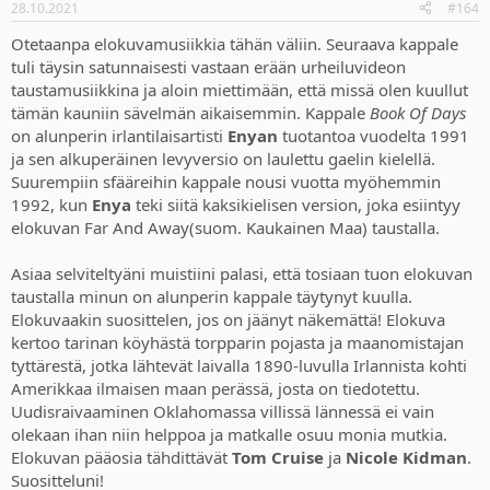
28.10.2021
#164
Otetaanpa elokuvamusiikkia tähän väliin. Seuraava kappale
tuli täysin satunnaisesti vastaan erään urheiluvideon
taustamusiikkina ja aloin miettimään, että missä olen kuullut
tämän kauniin sävelmän aikaisemmin. Kappale
Book Of Days
on alunperin irlantilaisartisti
Enyan
tuotantoa vuodelta 1991
ja sen alkuperäinen levyversio on laulettu gaelin kielellä.
Suurempiin sfääreihin kappale nousi vuotta myöhemmin
1992, kun
Enya
teki siitä kaksikielisen version, joka esiintyy
elokuvan Far And Away(suom. Kaukainen Maa) taustalla.
Asiaa selviteltyäni muistiini palasi, että tosiaan tuon elokuvan
taustalla minun on alunperin kappale täytynyt kuulla.
Elokuvaakin suosittelen, jos on jäänyt näkemättä! Elokuva
kertoo tarinan köyhästä torpparin pojasta ja maanomistajan
tyttärestä, jotka lähtevät laivalla 1890-luvulla Irlannista kohti
Amerikkaa ilmaisen maan perässä, josta on tiedotettu.
Uudisraivaaminen Oklahomassa villissä lännessä ei vain
olekaan ihan niin helppoa ja matkalle osuu monia mutkia.
Elokuvan pääosia tähdittävät
Tom Cruise
ja
Nicole Kidman
.
Suositteluni!