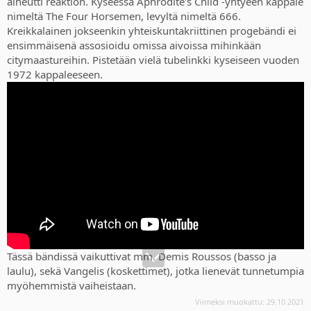
aiheutti reaktion. Kyseessä Aphrodite's Child -yhtyeen kappale
nimeltä The Four Horsemen, levyltä nimeltä 666.
Kreikkalainen jokseenkin yhteiskuntakriittinen progebändi ei
ensimmäisenä assosioidu omissa aivoissa mihinkään
citymaastureihin. Pistetään vielä tubelinkki kyseiseen vuoden
1972 kappaleeseen.
Tässä bändissä vaikuttivat mm. Demis Roussos (basso ja
laulu), sekä Vangelis (koskettimet), jotka lienevät tunnetumpia
myöhemmistä vaiheistaan.
Viimeksi muokattu:
29.10.2021