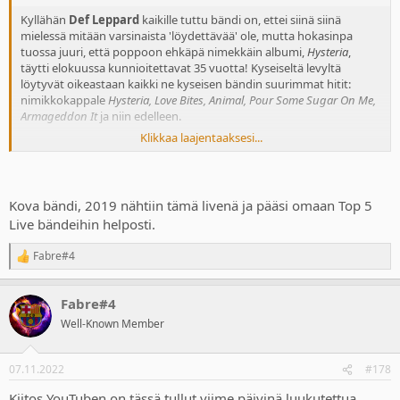
Kyllähän
Def Leppard
kaikille tuttu bändi on, ettei siinä siinä
mielessä mitään varsinaista 'löydettävää' ole, mutta hokasinpa
tuossa juuri, että poppoon ehkäpä nimekkäin albumi,
Hysteria
,
täytti elokuussa kunnioitettavat 35 vuotta! Kyseiseltä levyltä
löytyvät oikeastaan kaikki ne kyseisen bändin suurimmat hitit:
nimikkokappale
Hysteria, Love Bites, Animal, Pour Some Sugar On Me,
Armageddon It
ja niin edelleen.
Klikkaa laajentaaksesi...
Tästäpä siis myöhästyneiden merkkipäivien kunniaksi
Sheffieldiläisbändin suuntaan pienet kunnianosoitukset!
Ehdottomia rock-historian merkkiteoksia kaikki. Kaksi ensimmäistä
varsinkin kuuluvat omiin kaikkien aikojen suosikkeihin.
Kova bändi, 2019 nähtiin tämä livenä ja pääsi omaan Top 5
Live bändeihin helposti.
Fabre#4
R
e
a
Fabre#4
c
t
Well-Known Member
i
o
n
07.11.2022
#178
s
:
Kiitos YouTuben on tässä tullut viime päivinä luukutettua