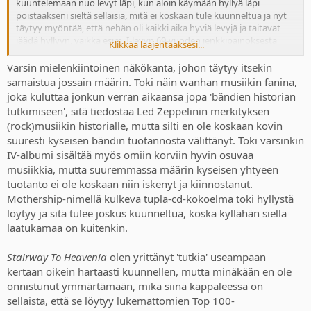
kuuntelemaan nuo levyt läpi, kun aloin käymään hyllyä läpi
poistaakseni sieltä sellaisia, mitä ei koskaan tule kuunneltua ja nyt
täytyy myöntää, että nehän oli kaikki aika hyviä levyjä ja taitavat
jäädä hyllyyn, vaikka esim. I-levyn 69-vuoden jenkkipainoksesta
Klikkaa laajentaaksesi...
saisikin aika hyvät rahat. No, laatumusiikkia ei voi rahassa mitata,
kun sen saatavan rahan lykkäisi kuitenkin johonkin turhuuteen, kun
Varsin mielenkiintoinen näkökanta, johon täytyy itsekin
taas musiikki voi tarjota hienoja elämyksiä vuosikymmeniksi
samaistua jossain määrin. Toki näin wanhan musiikin fanina,
eteenpäin. Stairway to Heavenille en kuitenkaan edelleenkään
joka kuluttaa jonkun verran aikaansa jopa 'bändien historian
oikein lämmennyt, vaikka en sitä nyt varsinaisesti huonona biisinä
tutkimiseen', sitä tiedostaa Led Zeppelinin merkityksen
pidäkään.
(rock)musiikin historialle, mutta silti en ole koskaan kovin
suuresti kyseisen bändin tuotannosta välittänyt. Toki varsinkin
IV-albumi sisältää myös omiin korviin hyvin osuvaa
musiikkia, mutta suuremmassa määrin kyseisen yhtyeen
tuotanto ei ole koskaan niin iskenyt ja kiinnostanut.
Mothership-nimellä kulkeva tupla-cd-kokoelma toki hyllystä
löytyy ja sitä tulee joskus kuunneltua, koska kyllähän siellä
laatukamaa on kuitenkin.
Stairway To Heavenia
olen yrittänyt 'tutkia' useampaan
kertaan oikein hartaasti kuunnellen, mutta minäkään en ole
onnistunut ymmärtämään, mikä siinä kappaleessa on
sellaista, että se löytyy lukemattomien Top 100-