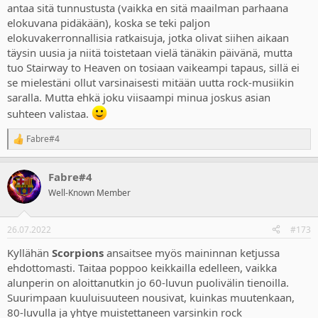
antaa sitä tunnustusta (vaikka en sitä maailman parhaana
elokuvana pidäkään), koska se teki paljon
elokuvakerronnallisia ratkaisuja, jotka olivat siihen aikaan
täysin uusia ja niitä toistetaan vielä tänäkin päivänä, mutta
tuo Stairway to Heaven on tosiaan vaikeampi tapaus, sillä ei
se mielestäni ollut varsinaisesti mitään uutta rock-musiikin
saralla. Mutta ehkä joku viisaampi minua joskus asian
suhteen valistaa.
Fabre#4
R
e
a
Fabre#4
c
t
Well-Known Member
i
o
n
26.07.2022
#173
s
:
Kyllähän
Scorpions
ansaitsee myös maininnan ketjussa
ehdottomasti. Taitaa poppoo keikkailla edelleen, vaikka
alunperin on aloittanutkin jo 60-luvun puolivälin tienoilla.
Suurimpaan kuuluisuuteen nousivat, kuinkas muutenkaan,
80-luvulla ja yhtye muistettaneen varsinkin rock