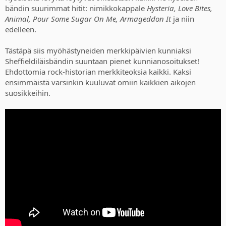
bändin suurimmat hitit: nimikkokappale
Hysteria, Love Bites,
Animal, Pour Some Sugar On Me, Armageddon It
ja niin
edelleen.
Tästäpä siis myöhästyneiden merkkipäivien kunniaksi
Sheffieldiläisbändin suuntaan pienet kunnianosoitukset!
Ehdottomia rock-historian merkkiteoksia kaikki. Kaksi
ensimmäistä varsinkin kuuluvat omiin kaikkien aikojen
suosikkeihin.