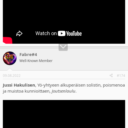
Fabre#4
Well-Known Member
09.08.2022
#174
Jussi Hakulisen
, Yö-yhtyeen alkuperäisen solistin, poismenoa
ja muistoa kunnioittaen,
Joutsenlaulu
.