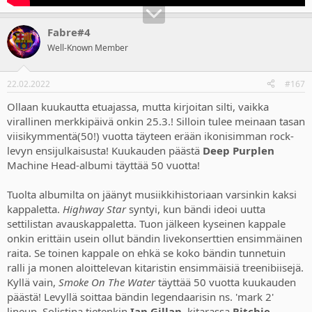
Fabre#4
Well-Known Member
22.02.2022
#167
Ollaan kuukautta etuajassa, mutta kirjoitan silti, vaikka
virallinen merkkipäivä onkin 25.3.! Silloin tulee meinaan tasan
viisikymmentä(50!) vuotta täyteen erään ikonisimman rock-
levyn ensijulkaisusta! Kuukauden päästä
Deep Purplen
Machine Head-albumi täyttää 50 vuotta!
Tuolta albumilta on jäänyt musiikkihistoriaan varsinkin kaksi
kappaletta.
Highway Star
syntyi, kun bändi ideoi uutta
settilistan avauskappaletta. Tuon jälkeen kyseinen kappale
onkin erittäin usein ollut bändin livekonserttien ensimmäinen
raita. Se toinen kappale on ehkä se koko bändin tunnetuin
ralli ja monen aloittelevan kitaristin ensimmäisiä treenibiisejä.
Kyllä vain,
Smoke On The Water
täyttää 50 vuotta kuukauden
päästä! Levyllä soittaa bändin legendaarisin ns. 'mark 2'
lineup. Solistina tietenkin
Ian Gillan
, kitarassa
Ritchie