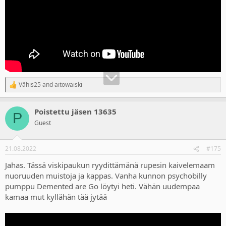
Vähis25
and
aitowaiski
R
e
a
Poistettu jäsen 13635
c
P
t
Guest
i
o
n
21.08.2022
#175
s
:
Jahas. Tässä viskipaukun ryydittämänä rupesin kaivelemaam
nuoruuden muistoja ja kappas. Vanha kunnon psychobilly
pumppu Demented are Go löytyi heti. Vähän uudempaa
kamaa mut kyllähän tää jytää