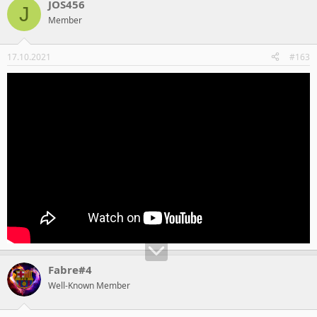
JOS456
J
Member
17.10.2021
#163
Fabre#4
Well-Known Member