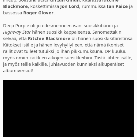
Blackmore
, koskettimissa
Jon Lord
, rummuissa
Ian Paice
ja
bassossa
Roger Glover
.
Deep Purple oli jo edesmenneen isäni suosikkibändi ja
Highway Star
hänen suosikkikappaleensa. Sanomattakin
selvää, että
Ritchie Blackmore
oli hänen suosikkikitaristinsa.
Kiitokset isälle ja hänen levyhyllylleen, että nämä ikoniset
rallit ovat tulleet tutuiksi jo ihan pikkumuksuna. DP kuuluu
myös omiin kaikkien aikojen suosikkeihini. Tästä lähtee isälle,
ja myös teille kaikille, juhlavuoden kunniaksi alkuperäiset
albumiversiot!