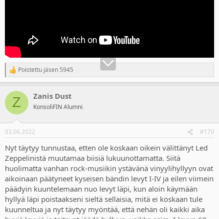
Poistettu jäsen 5945
R
e
a
Zanis Dust
c
Z
t
KonsoliFIN Alumni
i
o
n
03.06.2022
#170
s
:
Nyt täytyy tunnustaa, etten ole koskaan oikein välittänyt Led
Zeppelinistä muutamaa biisiä lukuunottamatta. Siitä
huolimatta vanhan rock-musiikin ystävänä vinyylihyllyyn ovat
aikoinaan päätyneet kyseisen bändin levyt I-IV ja eilen viimein
päädyin kuuntelemaan nuo levyt läpi, kun aloin käymään
hyllyä läpi poistaakseni sieltä sellaisia, mitä ei koskaan tule
kuunneltua ja nyt täytyy myöntää, että nehän oli kaikki aika