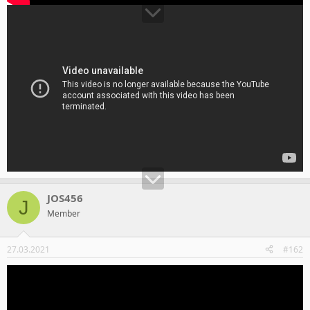
JOS456
J
Member
27.03.2021
#162