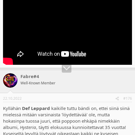
Fabre#4
Well-Known Member
22.10.2022
#176
Kyllähän
Def Leppard
kaikille tuttu bändi on, ettei siinä siinä
mielessä mitään varsinaista 'löydettävää' ole, mutta
hokasinpa tuossa juuri, että poppoon ehkäpä nimekkäin
albumi,
Hysteria
, täytti elokuussa kunnioitettavat 35 vuotta!
Kyseiseltä levyltä löytyvät oikeastaan kaikki ne kyseisen