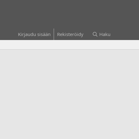
Kirjaudu sisään
Rekisteröidy
Haku