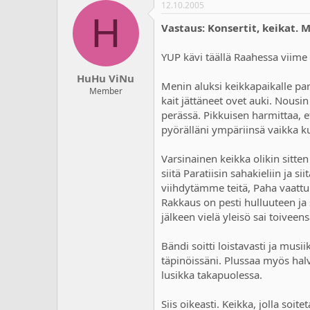
12.10.2005
H
Vastaus: Konsertit, keikat. 
YUP kävi täällä Raahessa viime 
HuHu ViNu
Menin aluksi keikkapaikalle pari
Member
kait jättäneet ovet auki. Nousi
perässä. Pikkuisen harmittaa, 
pyörälläni ympäriinsä vaikka k
Varsinainen keikka olikin sitten
siitä Paratiisin sahakieliin ja
viihdytämme teitä, Paha vaattu
Rakkaus on pesti hulluuteen ja 
jälkeen vielä yleisö sai toiveen
Bändi soitti loistavasti ja mus
täpinöissäni. Plussaa myös ha
lusikka takapuolessa.
Siis oikeasti. Keikka, jolla so