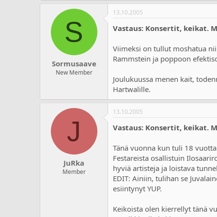
13.10.2005
S
Vastaus: Konsertit, keikat. 
Viimeksi on tullut moshatua nii
Rammstein ja poppoon efektis
Sormusaave
New Member
Joulukuussa menen kait, todennä
Hartwalille.
13.10.2005
J
Vastaus: Konsertit, keikat. 
Tänä vuonna kun tuli 18 vuotta
Festareista osallistuin Ilosaarir
JuRka
hyviä artisteja ja loistava tunn
Member
EDIT: Ainiin, tulihan se Juval
esiintynyt YUP.
Keikoista olen kierrellyt tänä v