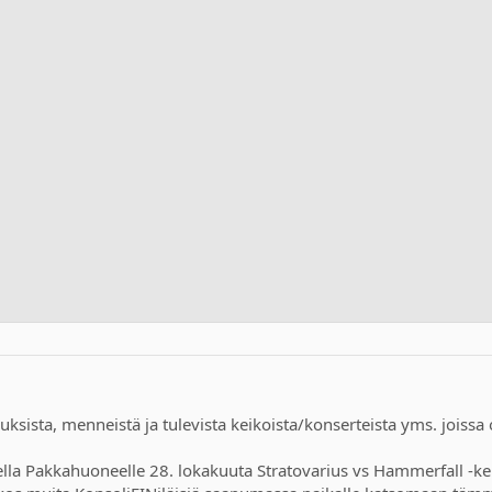
ksista, menneistä ja tulevista keikoista/konserteista yms. joissa 
ella Pakkahuoneelle 28. lokakuuta Stratovarius vs Hammerfall -kei