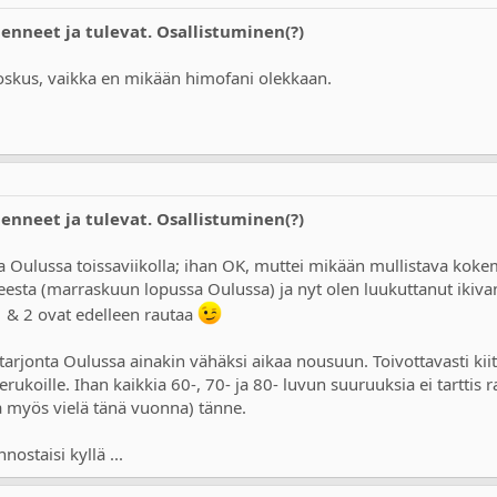
Menneet ja tulevat. Osallistuminen(?)
n joskus, vaikka en mikään himofani olekkaan.
Menneet ja tulevat. Osallistuminen(?)
Oulussa toissaviikolla; ihan OK, muttei mikään mullistava kokemu
hteesta (marraskuun lopussa Oulussa) ja nyt olen luukuttanut ikiv
1 & 2 ovat edelleen rautaa
tarjonta Oulussa ainakin vähäksi aikaa nousuun. Toivottavasti kiit
ukoille. Ihan kaikkia 60-, 70- ja 80- luvun suuruuksia ei tarttis r
sa myös vielä tänä vuonna) tänne.
nostaisi kyllä ...