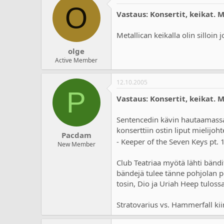
O
Vastaus: Konsertit, keikat. 
Metallican keikalla olin silloi
olge
Active Member
12.10.2005
P
Vastaus: Konsertit, keikat. 
Sentencedin kävin hautaamassa 
konserttiin ostin liput mielijo
Pacdam
- Keeper of the Seven Keys pt. 
New Member
Club Teatriaa myötä lähti bändi
bändejä tulee tänne pohjolan per
tosin, Dio ja Uriah Heep tulos
Stratovarius vs. Hammerfall kiin