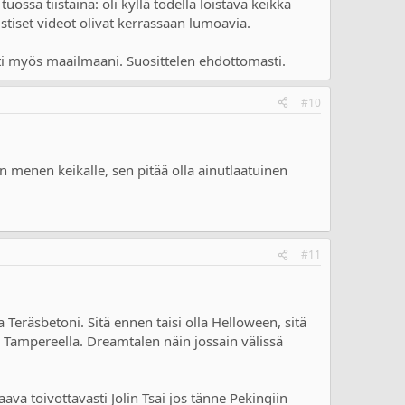
ssa tiistaina: oli kyllä todella loistava keikka
stiset videot olivat kerrassaan lumoavia.
tti myös maailmaani. Suosittelen ehdottomasti.
#10
n menen keikalle, sen pitää olla ainutlaatuinen
#11
a Teräsbetoni. Sitä ennen taisi olla Helloween, sitä
 Tampereella. Dreamtalen näin jossain välissä
va toivottavasti Jolin Tsai jos tänne Pekingiin