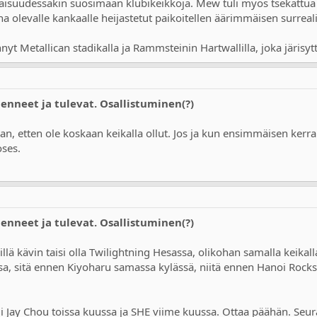
aisuudessakin suosimaan klubikeikkoja. Mew tuli myös tsekattua tuo
a olevalle kankaalle heijastetut paikoitellen äärimmäisen surreali
t Metallican stadikalla ja Rammsteinin Hartwallilla, joka järisy
Menneet ja tulevat. Osallistuminen(?)
, etten ole koskaan keikalla ollut. Jos ja kun ensimmäisen kerra
oses.
Menneet ja tulevat. Osallistuminen(?)
llä kävin taisi olla Twilightning Hesassa, olikohan samalla keikall
a, sitä ennen Kiyoharu samassa kylässä, niitä ennen Hanoi Rocks
 Jay Chou toissa kuussa ja SHE viime kuussa. Ottaa päähän. Seuraa