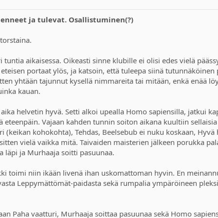
Menneet ja tulevat. Osallistuminen(?)
torstaina.
 tuntia aikaisessa. Oikeasti sinne klubille ei olisi edes vielä pääs
n eteisen portaat ylös, ja katsoin, että tuleepa siinä tutunnäköine
etten yhtään tajunnut kysellä nimmareita tai mitään, enkä enää lö
uinka kauan.
 aika helvetin hyvä. Setti alkoi upealla Homo sapiensilla, jatkui k
 siitä eteenpäin. Vajaan kahden tunnin soiton aikana kuultiin sell
ri (keikan kohokohta), Tehdas, Beelsebub ei nuku koskaan, Hyvä hy
sitten vielä vaikka mitä. Taivaiden maisterien jälkeen porukka pal
sa läpi ja Murhaaja soitti pasuunaa.
iikki toimi niin ikään livenä ihan uskomattoman hyvin. En meinann
lvasta Leppymättömät-paidasta sekä rumpalia ympäröineen pleksil
itetaan Paha vaatturi, Murhaaja soittaa pasuunaa sekä Homo sapiens