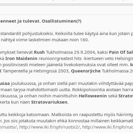
Menneet ja tulevat. Osallistuminen(?)
tandardit pohjustukseksi. Keikoilla tulee käytyä aina kun jotain p
ut nähtyä viime laskelmien mukaan noin 160.
ämykset lienevät
Rush
Tukholmassa 29.9.2004, kaksi
Pain Of Sa
ekä
Iron Maidenin
reunion/greatest hits -kiertueen veto Helsin
äin positiivisesti mieleen jääneitä livekokemuksia ovat olleet mm.
X
Tampereella ja Helsingissä 2003,
Queensrÿche
Tukholmassa 2
Asiaa
joulukuussa, ja onhan siellä pari muutakin viihdyttävää pa
armaan tarjoa mahdottomasti uutta. Rokkipolisointia aiotaan harra
iskuussa, ja onhan noihin mainittuihin
Helloweenin
sekä
Strato
a kerta kun näen
Stratovariuksen
.
duttu keikkoja katsomaan. Matkoista on raapustettu myös häiriinty
n. Jos siis jotakuta muutakin ehkä kiinnostaa millainen keikkamatka
h/ruotsi/
,
http://www.iki.fi/sph/ruotsi2/
,
http://www.iki.fi/sph/ruo