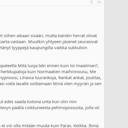
#6
syt siihen aikaan sisään, mutta bändin herrat olivat
n parta vastaan. Muutkin yhtyeen jäsenet seurasivat
ytänyt tyyppejä kaupungilta vaikka sukkuloin
appaleella Mitä luoja teki ennen kuin loi maailman?,
aisia herkkupaloja kuin Normaalien maihinnousu, Me
pnoosi, Lihavia luurankoja, Rankat ankat, Joutilas,
asi vielä lavalle soittamaan Minä olen myyrän ja sen
ut edes saada kotona unta kun olin niin
evyn päällä roikkuneesta pehmopossusta, jolla oli
 ei voi olla mitään muuta kuin Paras. Keikka. Ikinä.