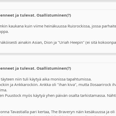
Menneet ja tulevat. Osallistuminen(?)
nkin kaukana kuin viime heinäkuussa Ruisrockissa, jossa parhaite
oppa.
köisesti ainakin Asian, Dion ja "Uriah Heepin" (ei sitä kokoonpan
Menneet ja tulevat. Osallistuminen(?)
 täyteen niin tuli käytyä aika monissa tapahtumissa.
ockiin ja Ankkarockiin. Ankka oli "ihan kiva", mutta Ilosaarirock ih
elma.
ainen Puustock myös käytyä yhen päivän osalta tarkistamassa. Nä
uonna Tavastialla pari kertaa, The Braveryn näin kesäkuussa ja oli