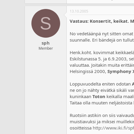
13.10.2005
S
Vastaus: Konsertit, keikat. 
No vedetäänpä nyt sitten omat s
suunnalle. Eri bändejä on tull
sph
Member
Henk.koht. kovimmat keikkael
Eskilstunassa 5. ja 6.9.2003, s
valuuttaa. Joitakin muita eritt
Helsingissä 2000,
Symphony 
Loppuvuodelta eniten odotan
ne on jo nähty eivätkä sikäli v
kuninkaan
Toton
keikalla maal
Taitaa olla muuten neljästoist
Ruotsiin astikin on siis vaivau
muistiavuksi ja miksei muilleki
osoitteissa
http://www.iki.fi/sp