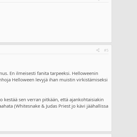
#5
s. En ilmeisesti fanita tarpeeksi. Helloweenin
anhoja Helloween levyjä ihan muistin virkistämiseksi
o kestää sen verran pitkään, että ajankohtaisiakin
aahata (Whitesnake & Judas Priest jo kävi jäähallissa