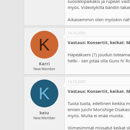
suosikkipaikaksi ja rupean vast
myös. Videotykillä bändin takan
Aikaisemmin olen myöskin nähny
14.10.2005
K
Vastaus: Konsertit, keikat. 
Häpeäkseni (?) joudun toteamaan
hetki - sen pitää olla Guns N' R
Karri
New Member
14.10.2005
K
Vastaus: Konsertit, keikat. 
Tuota tuota, edellinen keikka mi
ennen Juichi Morishige Osakass
keiu
myös. Muita ei enää muista.
New Member
Viimesimmät missatut keikat oli