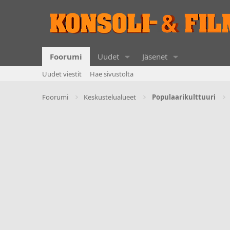
Foorumi
Uudet
Jäsenet
Uudet viestit
Hae sivustolta
Foorumi
Keskustelualueet
Populaarikulttuuri