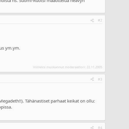
möistä ns. Suomi-Ruotsi maaottelua heavyn
#2
ius ym.ym.
Viimeksi muokannut moderaattori:
22.11.2005
#3
Megadeth!!). Tähänastiset parhaat keikat on ollu:
pissa.
#4