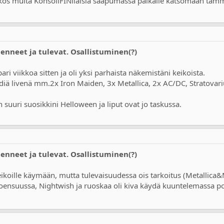
kos muita KonsoliFINiläisiä saapumassa paikalle katsomaan täm
Menneet ja tulevat. Osallistuminen(?)
ari viikkoa sitten ja oli yksi parhaista näkemistäni keikoista.
diä livenä mm.2x Iron Maiden, 3x Metallica, 2x AC/DC, Stratovar
uuri suosikkini Helloween ja liput ovat jo taskussa.
Menneet ja tulevat. Osallistuminen(?)
keikoille käymään, mutta tulevaisuudessa ois tarkoitus (Metallica&
oensuussa, Nightwish ja ruoskaa oli kiva käydä kuuntelemassa po