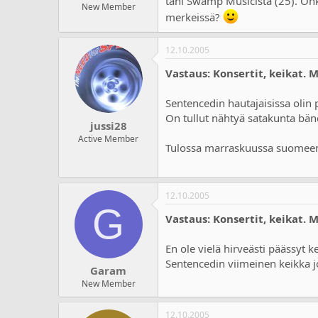
tahi Swamp Musicista (25). On
a
m
New Member
l
ä
merkeissä?
o
ä
i
r
12.10.2005
t
ä
t
Vastaus: Konsertit, keikat. 
a
j
Sentencedin hautajaisissa olin p
a
On tullut nähtyä satakunta bän
jussi28
Active Member
Tulossa marraskuussa suomeen s
12.10.2005
G
Vastaus: Konsertit, keikat. 
En ole vielä hirveästi päässyt 
Sentencedin viimeinen keikka j
Garam
New Member
12.10.2005