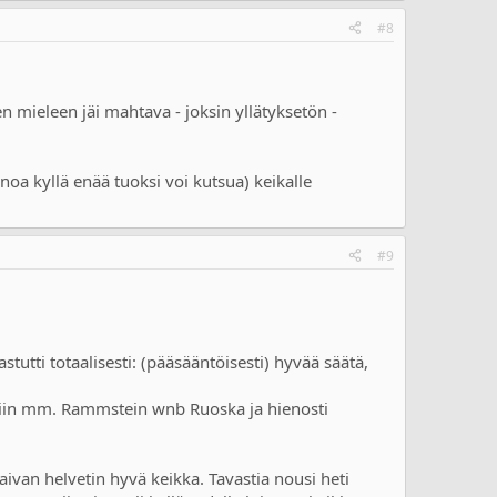
#8
n mieleen jäi mahtava - joksin yllätyksetön -
oa kyllä enää tuoksi voi kutsua) keikalle
#9
astutti totaalisesti: (pääsääntöisesti) hyvää säätä,
htiin mm. Rammstein wnb Ruoska ja hienosti
 aivan helvetin hyvä keikka. Tavastia nousi heti