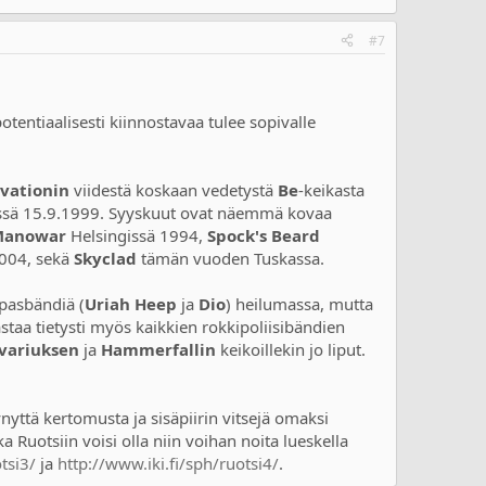
#7
otentiaalisesti kiinnostavaa tulee sopivalle
lvationin
viidestä koskaan vedetystä
Be
-keikasta
gissä 15.9.1999. Syyskuut ovat näemmä kovaa
Manowar
Helsingissä 1994,
Spock's Beard
004, sekä
Skyclad
tämän vuoden Tuskassa.
ppasbändiä (
Uriah Heep
ja
Dio
) heilumassa, mutta
staa tietysti myös kaikkien rokkipoliisibändien
variuksen
ja
Hammerfallin
keikoillekin jo liput.
nyttä kertomusta ja sisäpiirin vitsejä omaksi
 Ruotsiin voisi olla niin voihan noita lueskella
tsi3/
ja
http://www.iki.fi/sph/ruotsi4/
.