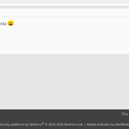
osta
sti
kki
Ota 
®
unity platform by XenForo
© 2010-2026 XenForo Ltd.
|
Media embeds via s9e/Media