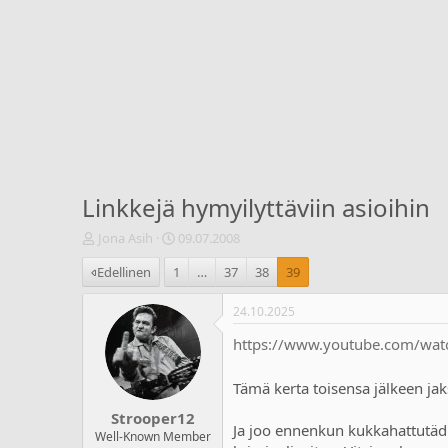
Linkkejä hymyilyttäviin asioihin
V
A
Jona Asih
09.07.2008
i
l
Edellinen
1
…
37
38
39
e
o
s
i
t
t
24.10.2025
i
u
https://www.youtube.com/wa
k
s
e
p
t
ä
Tämä kerta toisensa jälkeen jak
j
i
Strooper12
u
v
Ja joo ennenkun kukkahattutädit
n
ä
Well-Known Member