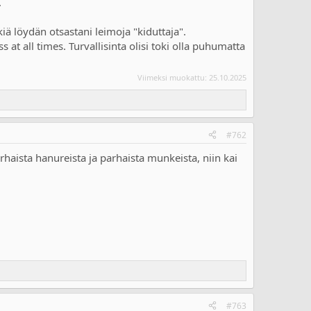
.
iä löydän otsastani leimoja "kiduttaja".
at all times. Turvallisinta olisi toki olla puhumatta
Viimeksi muokattu:
25.10.2025
#762
rhaista hanureista ja parhaista munkeista, niin kai
#763