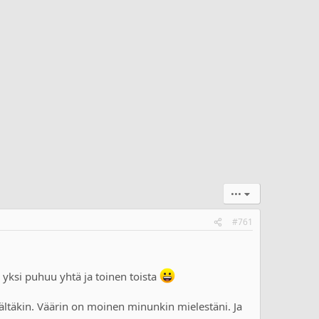
•••
#761
n yksi puhuu yhtä ja toinen toista
äältäkin. Väärin on moinen minunkin mielestäni. Ja