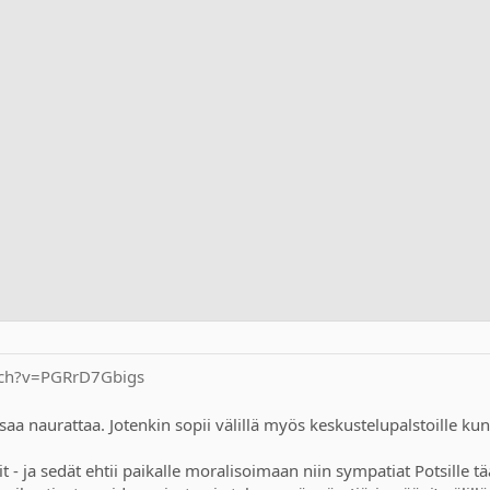
tch?v=PGRrD7Gbigs
saa naurattaa. Jotenkin sopii välillä myös keskustelupalstoille ku
 - ja sedät ehtii paikalle moralisoimaan niin sympatiat Potsille t