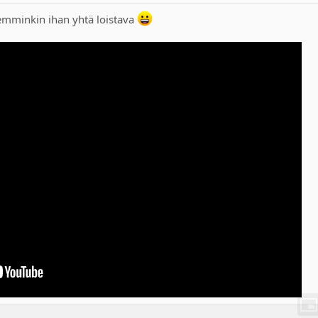
emminkin ihan yhtä loistava