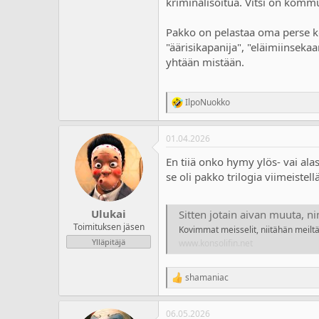
kriminalisoitua. Vitsi on kommu
a
m
l
ä
o
ä
Pakko on pelastaa oma perse ko 
i
r
"äärisikapanija", "eläimiinsekaa
t
ä
yhtään mistään.
t
a
j
IlpoNuokko
a
R
e
a
01.04.2026
c
t
En tiiä onko hymy ylös- vai ala
i
o
se oli pakko trilogia viimeistellä
n
s
:
Ulukai
Sitten jotain aivan muuta, n
Toimituksen jäsen
Kovimmat meisselit, niitähän meiltä
Ylläpitäjä
www.konsolifin.net
shamaniac
R
e
a
06.05.2026
c