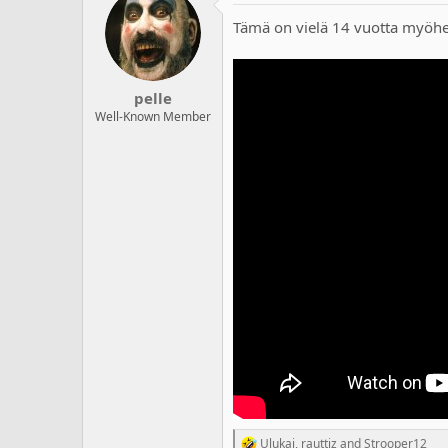
t
Tämä on vielä 14 vuotta myöh
i
o
n
s
:
pelle
Well-Known Member
Ulukai
,
rauttiz
and
Strooper12