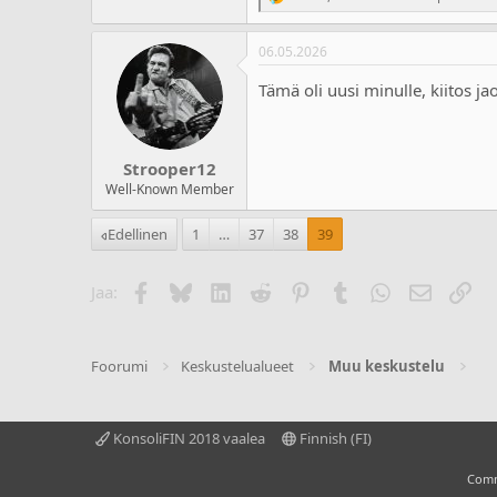
R
e
a
06.05.2026
c
t
Tämä oli uusi minulle, kiitos ja
i
o
n
s
:
Strooper12
Well-Known Member
Edellinen
1
…
37
38
39
Facebook
Bluesky
LinkedIn
Reddit
Pinterest
Tumblr
WhatsApp
Sähköpo
Lin
Jaa:
Foorumi
Keskustelualueet
Muu keskustelu
KonsoliFIN 2018 vaalea
Finnish (FI)
Comm