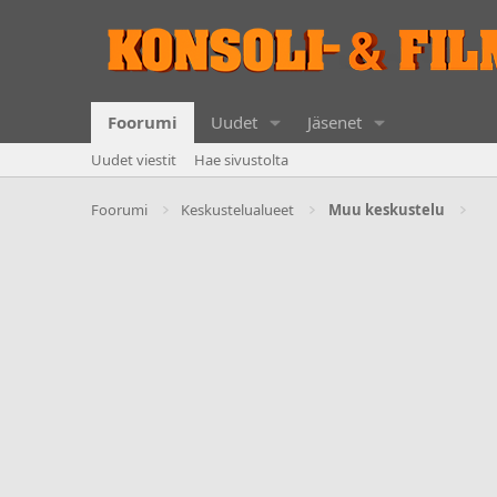
Foorumi
Uudet
Jäsenet
Uudet viestit
Hae sivustolta
Foorumi
Keskustelualueet
Muu keskustelu