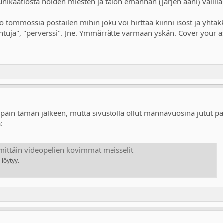
nikaatiosta noiden miesten ja talon emännän (järjen ääni) välillä
tommossia postailen mihin joku voi hirttää kiinni isost ja yhtäkk
ntuja", "perverssi". Jne. Ymmärrätte varmaan yskän. Cover your ass 
späin tämän jälkeen, mutta sivustolla ollut männävuosina jutut pa
:
imittäin videopelien kovimmat meisselit
 löytyy.