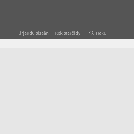
Kirjaudu sisään
Rekisteröidy
Haku