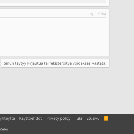
#764
Sinun täytyy kirjautua tai rekisteröityä voidaksesi vastata.
yhteyttä
Käyttöehdot
Privacy policy
Tuki
Etusivu
R
S
S
Sites