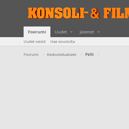
Foorumi
Uudet
Jäsenet
Uudet viestit
Hae sivustolta
Foorumi
Keskustelualueet
Pelit