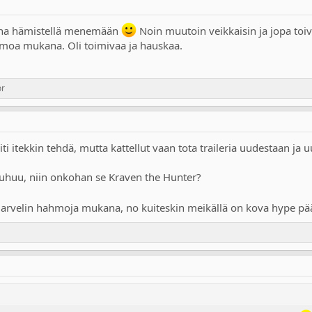
ppina hämistellä menemään
Noin muutoin veikkaisin ja jopa toi
hahmoa mukana. Oli toimivaa ja hauskaa.
or
iti itekkin tehdä, mutta kattellut vaan tota traileria uudestaan ja
a puhuu, niin onkohan se Kraven the Hunter?
elin hahmoja mukana, no kuiteskin meikällä on kova hype päällä