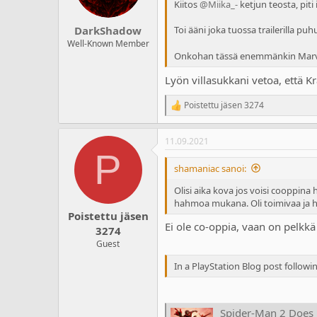
n
Kiitos
@Miika_-
ketjun teosta, piti
s
:
DarkShadow
Toi ääni joka tuossa trailerilla p
Well-Known Member
Onkohan tässä enemmänkin Marveli
Lyön villasukkani vetoa, että K
Poistettu jäsen 3274
R
e
a
11.09.2021
c
P
t
i
shamaniac sanoi:
o
n
Olisi aika kova jos voisi cooppi
s
hahmoa mukana. Oli toimivaa ja 
:
Poistettu jäsen
Ei ole co-oppia, vaan on pelkkä 
3274
Guest
In a PlayStation Blog post follow
Spider-Man 2 Does