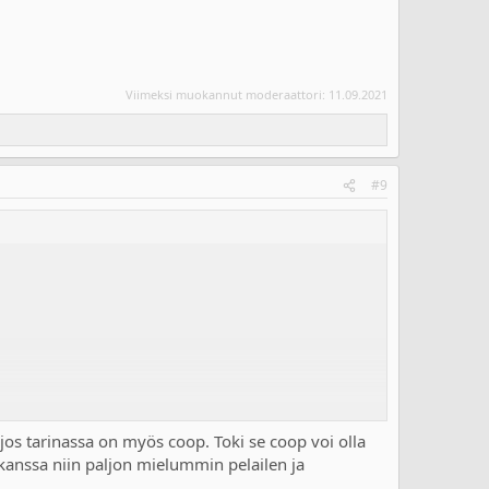
Viimeksi muokannut moderaattori:
11.09.2021
#9
jos tarinassa on myös coop. Toki se coop voi olla
kanssa niin paljon mielummin pelailen ja