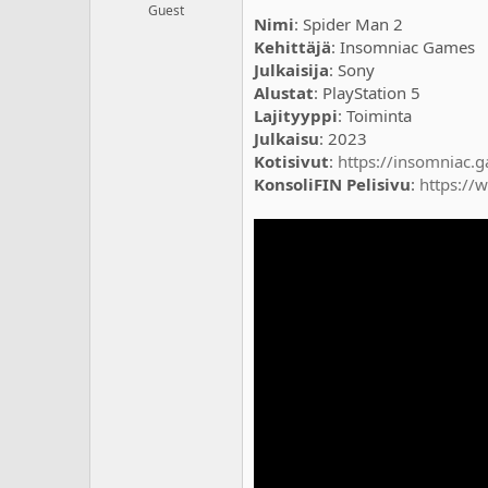
a
m
Guest
Nimi
: Spider Man 2
l
ä
o
ä
Kehittäjä
: Insomniac Games
i
r
Julkaisija
: Sony
t
ä
Alustat
: PlayStation 5
t
Lajityyppi
: Toiminta
a
Julkaisu
: 2023
j
Kotisivut
:
https://insomniac.
a
KonsoliFIN Pelisivu
:
https://