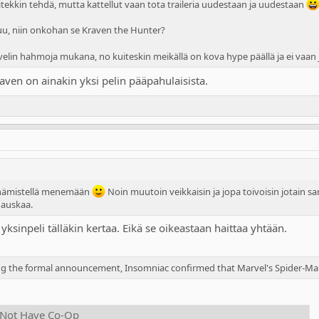
 itekkin tehdä, mutta kattellut vaan tota traileria uudestaan ja uudestaan
uhuu, niin onkohan se Kraven the Hunter?
n hahmoja mukana, no kuiteskin meikällä on kova hype päällä ja ei vaan j
raven on ainakin yksi pelin pääpahulaisista.
na hämistellä menemään
Noin muutoin veikkaisin ja jopa toivoisin jotain sam
hauskaa.
yksinpeli tälläkin kertaa. Eikä se oikeastaan haittaa yhtään.
ing the formal announcement, Insomniac confirmed that Marvel's Spider-Man
 Not Have Co-Op