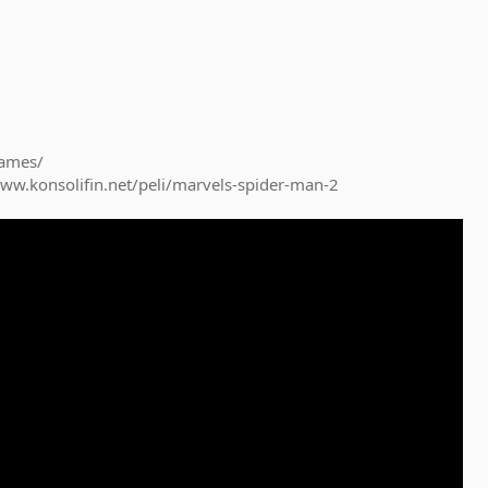
games/
www.konsolifin.net/peli/marvels-spider-man-2