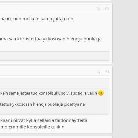
#3
anaan, niin melkein sama jättää tuo
ämä saa korostettua ykkösosan hienoja puolia ja
#4
kein sama jättää tuo konsolisukupolvi suosiolla väliin
tettua ykkösosan hienoja puolia ja pidettyä ne
aan) olivat kyllä sellaisia taidonnäytteitä
a molemmille konsoleille tulikin