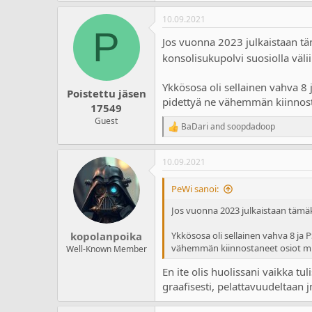
a
10.09.2021
c
P
t
Jos vuonna 2023 julkaistaan täm
i
o
konsolisukupolvi suosiolla väli
n
s
Ykkösosa oli sellainen vahva 8
:
Poistettu jäsen
pidettyä ne vähemmän kiinnosta
17549
Guest
BaDari
and
soopdadoop
R
e
a
10.09.2021
c
t
i
PeWi sanoi:
o
n
Jos vuonna 2023 julkaistaan tämäki
s
:
kopolanpoika
Ykkösosa oli sellainen vahva 8 ja
vähemmän kiinnostaneet osiot min
Well-Known Member
En ite olis huolissani vaikka tu
graafisesti, pelattavuudeltaan j