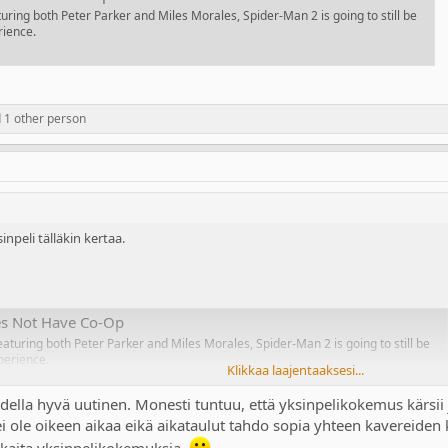
uring both Peter Parker and Miles Morales, Spider-Man 2 is going to still be
rience.
 1 other person
inpeli tälläkin kertaa.
s Not Have Co-Op
aturing both Peter Parker and Miles Morales, Spider-Man 2 is going to still be
xperience.
Klikkaa laajentaaksesi...
della hyvä uutinen. Monesti tuntuu, että yksinpelikokemus kärsii 
 ole oikeen aikaa eikä aikataulut tahdo sopia yhteen kavereiden 
kkaita yksinpelikokemuksia.