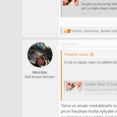
Despite prominently feat
just a single-player expe
gamerant.com
Grimm
,
shamaniac
,
BaDari
and
R
e
a
11.09.2021
c
t
i
Pirate fin sanoi:
o
n
Ei ole co-oppia, vaan on pelkkä yks
s
:
Murdoc
Well-Known Member
Spider-Man 2 Doe
Despite prominently fe
just a single-player e
gamerant.com
Tämä on ainaki meikäläiselle to
pirun hauskaa mutta nykyään ei
nautiskelen omaa tahtia laadu