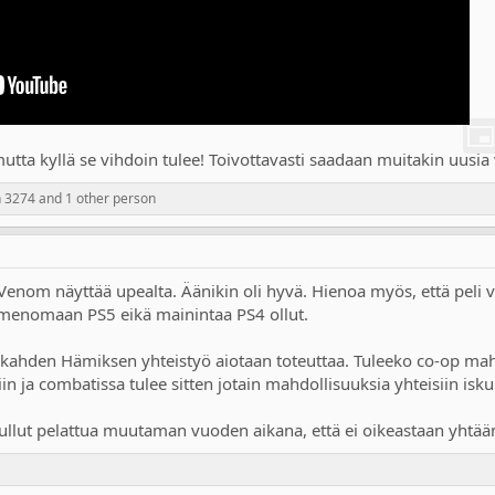
tta kyllä se vihdoin tulee! Toivottavasti saadaan muitakin uusia v
n 3274
and 1 other person
niin Venom näyttää upealta. Äänikin oli hyvä. Hienoa myös, että peli 
nimenomaan PS5 eikä mainintaa PS4 ollut.
kahden Hämiksen yhteistyö aiotaan toteuttaa. Tuleeko co-op mahd
 ja combatissa tulee sitten jotain mahdollisuuksia yhteisiin isku
llut pelattua muutaman vuoden aikana, että ei oikeastaan yhtään 