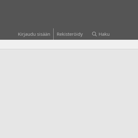
Kirjaudu sisään
Rekisteröidy
Haku