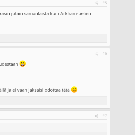
#5
voisin jotain samanlaista kuin Arkham-pelien
#6
 uudestaan
 ja ei vaan jaksaisi odottaa tätä
#7