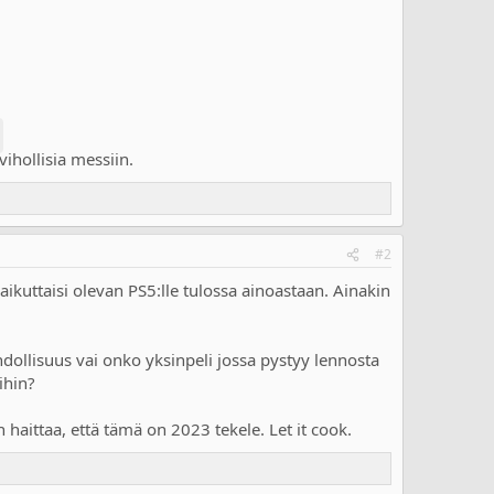
ihollisia messiin.
#2
vaikuttaisi olevan PS5:lle tulossa ainoastaan. Ainakin
ollisuus vai onko yksinpeli jossa pystyy lennosta
ihin?
haittaa, että tämä on 2023 tekele. Let it cook.