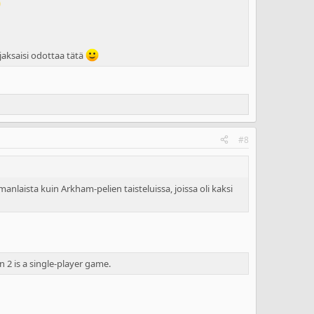
aksaisi odottaa tätä
#8
anlaista kuin Arkham-pelien taisteluissa, joissa oli kaksi
 2 is a single-player game.