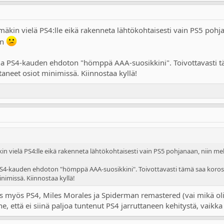
äkin vielä PS4:lle eikä rakenneta lähtökohtaisesti vain PS5 pohj
in
 ja PS4-kauden ehdoton "hömppä AAA-suosikkini". Toivottavasti t
neet osiot minimissä. Kiinnostaa kyllä!
n vielä PS4:lle eikä rakenneta lähtökohtaisesti vain PS5 pohjanaan, niin mel
 PS4-kauden ehdoton "hömppä AAA-suosikkini". Toivottavasti tämä saa koros
imissä. Kiinnostaa kyllä!
lis myös PS4, Miles Morales ja Spiderman remastered (vai mikä olik
ne, että ei siinä paljoa tuntenut PS4 jarruttaneen kehitystä, vaikk