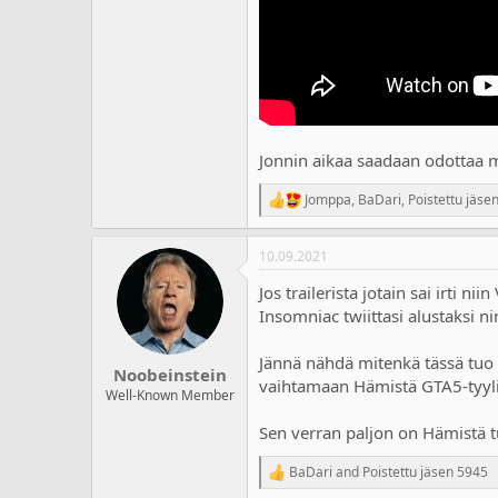
Jonnin aikaa saadaan odottaa mu
Jomppa
,
BaDari
,
Poistettu jäse
R
e
a
10.09.2021
c
t
Jos trailerista jotain sai irti 
i
o
Insomniac twiittasi alustaksi 
n
s
Jännä nähdä mitenkä tässä tuo 
:
Noobeinstein
vaihtamaan Hämistä GTA5-tyyliin
Well-Known Member
Sen verran paljon on Hämistä tu
BaDari
and
Poistettu jäsen 5945
R
e