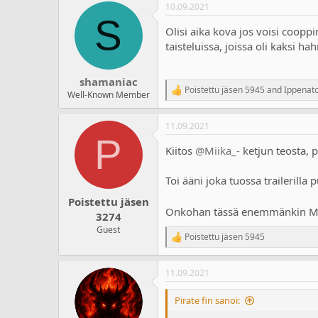
10.09.2021
S
Olisi aika kova jos voisi coo
taisteluissa, joissa oli kaksi 
shamaniac
Poistettu jäsen 5945
and
Ippenat
R
Well-Known Member
e
a
11.09.2021
c
P
t
Kiitos
@Miika_-
ketjun teosta, p
i
o
n
Toi ääni joka tuossa trailerill
s
:
Poistettu jäsen
Onkohan tässä enemmänkin Marv
3274
Guest
Poistettu jäsen 5945
R
e
a
11.09.2021
c
t
i
Pirate fin sanoi:
o