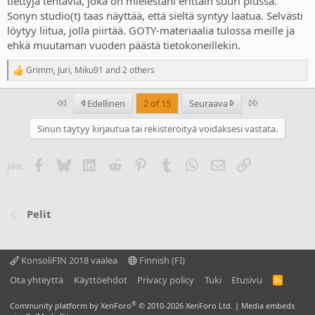
tiettyjä tehtäviä, joka on mielestäni erittäin suuri plussa.
Sonyn studio(t) taas näyttää, että sieltä syntyy laatua. Selvästi
löytyy liitua, jolla piirtää. GOTY-materiaalia tulossa meille ja
ehkä muutaman vuoden päästä tietokoneillekin.
Grimm
,
Juri
,
Miku91
and 2 others
R
e
a
Ensimmäinen
Last
Edellinen
2 of 15
Seuraava
c
t
Sinun täytyy kirjautua tai rekisteröityä voidaksesi vastata.
i
o
n
Facebook
Bluesky
LinkedIn
Reddit
Pinterest
Tumblr
WhatsApp
Sähköposti
Linkki
Jaa:
s
:
Pelit
KonsoliFIN 2018 vaalea
Finnish (FI)
Ota yhteyttä
Käyttöehdot
Privacy policy
Tuki
Etusivu
R
S
S
®
Community platform by XenForo
© 2010-2026 XenForo Ltd.
|
Media embeds