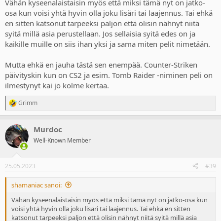
Vähän kyseenalaistaisin myös että miksi tämä nyt on jatko-
osa kun voisi yhtä hyvin olla joku lisäri tai laajennus. Tai ehkä
en sitten katsonut tarpeeksi paljon että olisin nähnyt niitä
syitä millä asia perustellaan. Jos sellaisia syitä edes on ja
kaikille muille on siis ihan yksi ja sama miten pelit nimetään.
Mutta ehkä en jauha tästä sen enempää. Counter-Striken
päivityskin kun on CS2 ja esim. Tomb Raider -niminen peli on
ilmestynyt kai jo kolme kertaa.
Grimm
R
e
a
Murdoc
c
t
Well-Known Member
i
o
n
25.05.2023
#39
s
:
shamaniac sanoi:
Vähän kyseenalaistaisin myös että miksi tämä nyt on jatko-osa kun
voisi yhtä hyvin olla joku lisäri tai laajennus. Tai ehkä en sitten
katsonut tarpeeksi paljon että olisin nähnyt niitä syitä millä asia