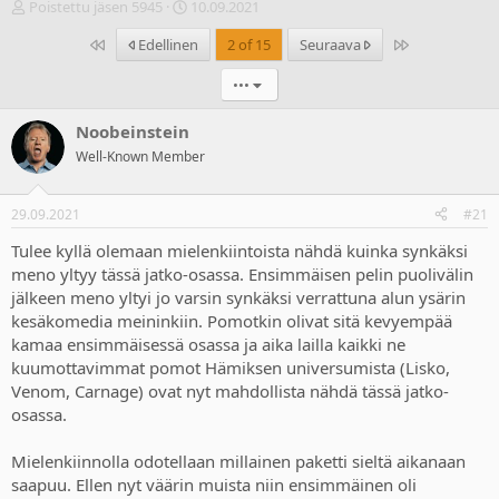
V
A
Poistettu jäsen 5945
10.09.2021
i
l
Ensimmäinen
Last
Edellinen
2 of 15
Seuraava
e
o
s
i
•••
t
t
i
u
k
s
Noobeinstein
e
p
Well-Known Member
t
ä
j
i
u
v
29.09.2021
#21
n
ä
a
m
Tulee kyllä olemaan mielenkiintoista nähdä kuinka synkäksi
l
ä
meno yltyy tässä jatko-osassa. Ensimmäisen pelin puolivälin
o
ä
jälkeen meno yltyi jo varsin synkäksi verrattuna alun ysärin
i
r
kesäkomedia meininkiin. Pomotkin olivat sitä kevyempää
t
ä
kamaa ensimmäisessä osassa ja aika lailla kaikki ne
t
kuumottavimmat pomot Hämiksen universumista (Lisko,
a
j
Venom, Carnage) ovat nyt mahdollista nähdä tässä jatko-
a
osassa.
Mielenkiinnolla odotellaan millainen paketti sieltä aikanaan
saapuu. Ellen nyt väärin muista niin ensimmäinen oli