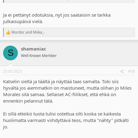
Ja ei pettänyt odotuksia, nyt jos saataisiin se tarkka
julkaisupäivä vielä.
Murdoc
and
Miika_-
R
e
a
shamaniac
c
S
t
Well-Known Member
i
o
n
25.05.2023
#38
s
:
Katselin sieltä ja täältä ja näyttää taas samalta. Toki siis
hyvältä jos aiemmatkin on maistuneet, mutta olihan jo Miles
Morales sitä samaa. Sellaiset AC-fiilikset, että ehkä on
ennenkin pelannut tätä.
Ei sillä etteikö tuota tulisi ostettua silti koska se kaikesta
huolimatta varmasti viihdyttävä teos, mutta "nähty" pitkälti
jo.