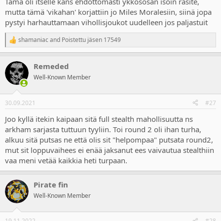
Tämä oli itselle kans ehdottomasti ykkösosan isoin rasite,
mutta tämä 'vikahan' korjattiin jo Miles Moralesiin, siinä jopa
pystyi harhauttamaan vihollisjoukot uudelleen jos paljastuit
shamaniac
and
Poistettu jäsen 17549
R
e
a
Remeded
c
t
Well-Known Member
i
o
n
30.09.2021
#27
s
:
Joo kyllä itekin kaipaan sitä full stealth mahollisuutta ns
arkham sarjasta tuttuun tyyliin. Toi round 2 oli ihan turha,
alkuu sitä putsas ne että olis sit "helpompaa" putsata round2,
mut sit loppuvaihees ei enää jaksanut ees vaivautua stealthiin
vaa meni vetää kaikkia heti turpaan.
Pirate fin
Well-Known Member
19.11.2022
#28