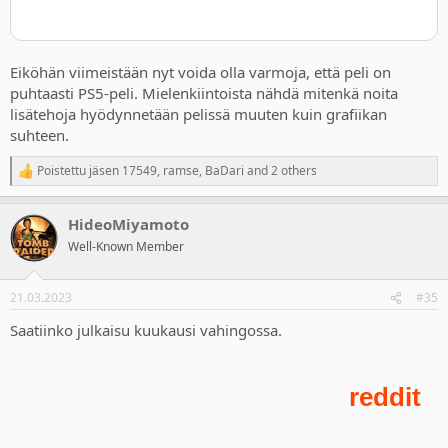
Eiköhän viimeistään nyt voida olla varmoja, että peli on
puhtaasti PS5-peli. Mielenkiintoista nähdä mitenkä noita
lisätehoja hyödynnetään pelissä muuten kuin grafiikan
suhteen.
Poistettu jäsen 17549
,
ramse
,
BaDari
and 2 others
R
e
a
HideoMiyamoto
c
t
Well-Known Member
i
o
n
21.03.2023
#35
s
:
Saatiinko julkaisu kuukausi vahingossa.