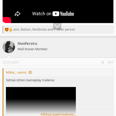
asin
,
BaDari
,
Nosferatu
and 1 other person
R
e
a
Nosferatu
c
t
Well-Known Member
i
o
n
25.05.2023
#37
s
:
Miika_- sanoi:
Siittää sitten Gameplay traileria:
Klikkaa laajentaaksesi...