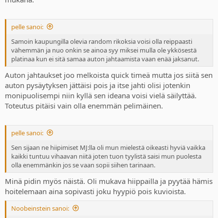
pelle sanoi:
Samoin kaupungilla olevia random rikoksia voisi olla reippaasti
vähemmän ja nuo onkin se ainoa syy miksei mulla ole ykkösestä
platinaa kun ei sitä samaa auton jahtaamista vaan enää jaksanut.
Auton jahtaukset joo melkoista quick timeä mutta jos siitä sen
auton pysäytyksen jättäisi pois ja itse jahti olisi jotenkin
monipuolisempi niin kyllä sen ideana voisi vielä säilyttää.
Toteutus pitäisi vain olla enemmän pelimäinen.
pelle sanoi:
Sen sijaan ne hiipimiset MJ:lla oli mun mielestä oikeasti hyviä vaikka
kaikki tuntuu vihaavan niitä joten tuon tyylistä saisi mun puolesta
olla enemmänkin jos se vaan sopii siihen tarinaan.
Minä pidin myös näistä. Oli mukava hiippailla ja pyytää hämis
hoitelemaan aina sopivasti joku hyypiö pois kuvioista.
Noobeinstein sanoi: