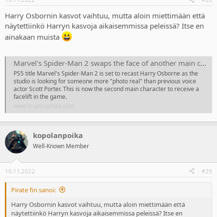
Harry Osbornin kasvot vaihtuu, mutta aloin miettimään että
näytettiinkö Harryn kasvoja aikaisemmissa peleissä? Itse en
ainakaan muista
Marvel's Spider-Man 2 swaps the face of another main character
PS5 title Marvel's Spider-Man 2 is set to recast Harry Osborne as the
studio is looking for someone more "photo real" than previous voice
actor Scott Porter. This is now the second main character to receive a
facelift in the game.
www.truetrophies.com
kopolanpoika
Well-Known Member
19.11.2022
#29
Pirate fin sanoi:
Harry Osbornin kasvot vaihtuu, mutta aloin miettimään että
näytettiinkö Harryn kasvoja aikaisemmissa peleissä? Itse en