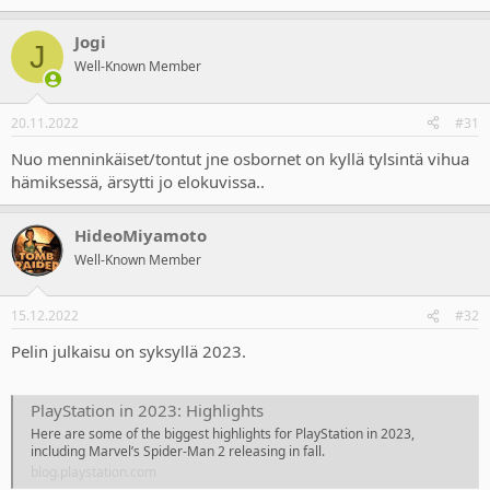
e
a
Jogi
c
J
t
Well-Known Member
i
o
n
20.11.2022
#31
s
:
Nuo menninkäiset/tontut jne osbornet on kyllä tylsintä vihua
hämiksessä, ärsytti jo elokuvissa..
HideoMiyamoto
Well-Known Member
15.12.2022
#32
Pelin julkaisu on syksyllä 2023.
PlayStation in 2023: Highlights
Here are some of the biggest highlights for PlayStation in 2023,
including Marvel’s Spider-Man 2 releasing in fall.
blog.playstation.com