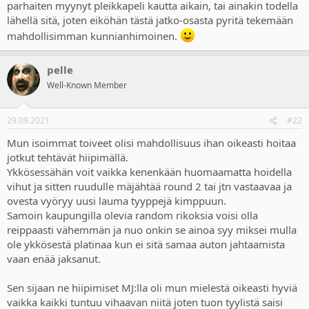
parhaiten myynyt pleikkapeli kautta aikain, tai ainakin todella
lähellä sitä, joten eiköhän tästä jatko-osasta pyritä tekemään
mahdollisimman kunnianhimoinen.
pelle
Well-Known Member
29.09.2021
#22
Mun isoimmat toiveet olisi mahdollisuus ihan oikeasti hoitaa
jotkut tehtävät hiipimällä.
Ykkösessähän voit vaikka kenenkään huomaamatta hoidella
vihut ja sitten ruudulle mäjähtää round 2 tai jtn vastaavaa ja
ovesta vyöryy uusi lauma tyyppejä kimppuun.
Samoin kaupungilla olevia random rikoksia voisi olla
reippaasti vähemmän ja nuo onkin se ainoa syy miksei mulla
ole ykkösestä platinaa kun ei sitä samaa auton jahtaamista
vaan enää jaksanut.
Sen sijaan ne hiipimiset MJ:lla oli mun mielestä oikeasti hyviä
vaikka kaikki tuntuu vihaavan niitä joten tuon tyylistä saisi