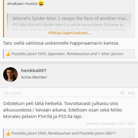
ainakaan muista
Marvel's Spider-Man 2 swaps the face of another main character
PS5 title Marvel's Spider-Man 2 is set to recast Harry Osborne as
the studio is looking for someone more "photo real" than previous
Klikkaa laajentaaksesi...
voice actor Scott Porter. This is now the second main character to
receive a facelift in the game.
Taisi siellä säiliössä uiskennelle happinaamarin kanssa.
www.truetrophies.com
Poistettu jäsen 5945
,
Ippenator
,
Renebauman
and 1 other person
R
e
a
henkka007
c
t
Active Member
i
o
n
19.11.2022
#30
s
:
Odotetuin peli tällä hetkellä. Toivottavasti julkaisu olisi
alkuvuodesta / kevään aikana. Edellisen osan sekä Miles
Morales pelasin PS4:llä ja PS5:llä läpi.
Viimeksi muokattu:
20.11.2022
Poistettu jäsen 5945
,
Renebauman
and
Poistettu jäsen 38611
R