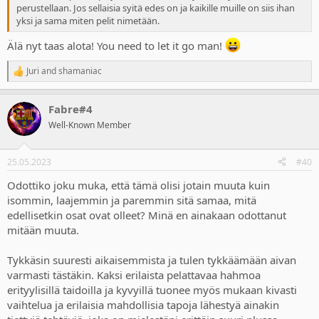
perustellaan. Jos sellaisia syitä edes on ja kaikille muille on siis ihan
yksi ja sama miten pelit nimetään.
Älä nyt taas alota! You need to let it go man!
Juri
and
shamaniac
R
e
a
Fabre#4
c
t
Well-Known Member
i
o
n
25.05.2023
#40
s
:
Odottiko joku muka, että tämä olisi jotain muuta kuin
isommin, laajemmin ja paremmin sitä samaa, mitä
edellisetkin osat ovat olleet? Minä en ainakaan odottanut
mitään muuta.
Tykkäsin suuresti aikaisemmista ja tulen tykkäämään aivan
varmasti tästäkin. Kaksi erilaista pelattavaa hahmoa
erityylisillä taidoilla ja kyvyillä tuonee myös mukaan kivasti
vaihtelua ja erilaisia mahdollisia tapoja lähestyä ainakin