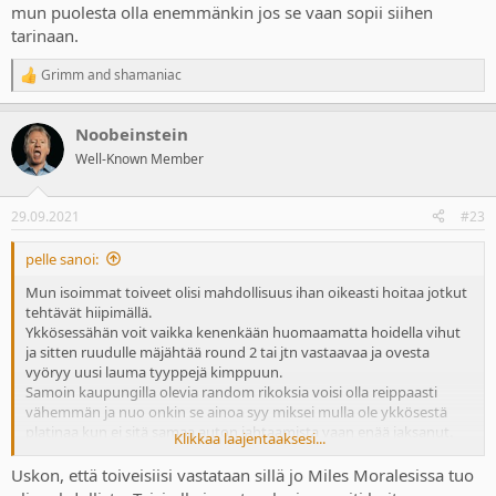
mun puolesta olla enemmänkin jos se vaan sopii siihen
tarinaan.
Grimm
and
shamaniac
R
e
a
Noobeinstein
c
t
Well-Known Member
i
o
n
29.09.2021
#23
s
:
pelle sanoi:
Mun isoimmat toiveet olisi mahdollisuus ihan oikeasti hoitaa jotkut
tehtävät hiipimällä.
Ykkösessähän voit vaikka kenenkään huomaamatta hoidella vihut
ja sitten ruudulle mäjähtää round 2 tai jtn vastaavaa ja ovesta
vyöryy uusi lauma tyyppejä kimppuun.
Samoin kaupungilla olevia random rikoksia voisi olla reippaasti
vähemmän ja nuo onkin se ainoa syy miksei mulla ole ykkösestä
platinaa kun ei sitä samaa auton jahtaamista vaan enää jaksanut.
Klikkaa laajentaaksesi...
Sen sijaan ne hiipimiset MJ:lla oli mun mielestä oikeasti hyviä vaikka
Uskon, että toiveisiisi vastataan sillä jo Miles Moralesissa tuo
kaikki tuntuu vihaavan niitä joten tuon tyylistä saisi mun puolesta