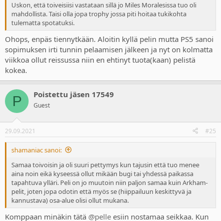
Uskon, että toiveisiisi vastataan sillä jo Miles Moralesissa tuo oli
mahdollista. Taisi olla jopa trophy jossa piti hoitaa tukikohta
tulematta spotatuksi.
Ohops, enpäs tiennytkään. Aloitin kyllä pelin mutta PS5 sanoi
sopimuksen irti tunnin pelaamisen jälkeen ja nyt on kolmatta
viikkoa ollut reissussa niin en ehtinyt tuota(kaan) pelistä
kokea.
Poistettu jäsen 17549
P
Guest
29.09.2021
#25
shamaniac sanoi:
Samaa toivoisin ja oli suuri pettymys kun tajusin että tuo menee
aina noin eikä kyseessä ollut mikään bugi tai yhdessä paikassa
tapahtuva ylläri. Peli on jo muutoin niin paljon samaa kuin Arkham-
pelit, joten jopa odotin että myös se (hiippailuun keskittyvä ja
kannustava) osa-alue olisi ollut mukana.
Komppaan minäkin tätä
@pelle
esiin nostamaa seikkaa. Kun