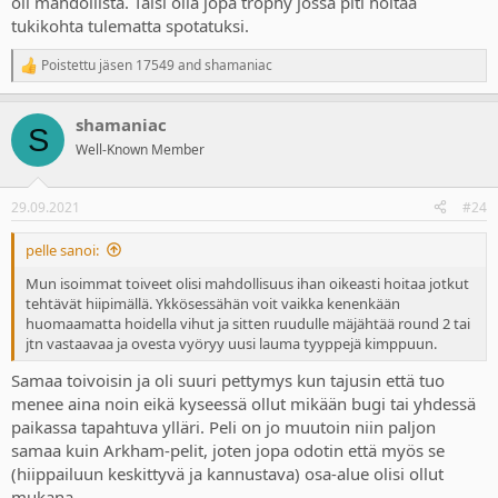
oli mahdollista. Taisi olla jopa trophy jossa piti hoitaa
olla enemmänkin jos se vaan sopii siihen tarinaan.
tukikohta tulematta spotatuksi.
Poistettu jäsen 17549
and
shamaniac
R
e
a
shamaniac
c
S
t
Well-Known Member
i
o
n
29.09.2021
#24
s
:
pelle sanoi:
Mun isoimmat toiveet olisi mahdollisuus ihan oikeasti hoitaa jotkut
tehtävät hiipimällä. Ykkösessähän voit vaikka kenenkään
huomaamatta hoidella vihut ja sitten ruudulle mäjähtää round 2 tai
jtn vastaavaa ja ovesta vyöryy uusi lauma tyyppejä kimppuun.
Samaa toivoisin ja oli suuri pettymys kun tajusin että tuo
menee aina noin eikä kyseessä ollut mikään bugi tai yhdessä
paikassa tapahtuva ylläri. Peli on jo muutoin niin paljon
samaa kuin Arkham-pelit, joten jopa odotin että myös se
(hiippailuun keskittyvä ja kannustava) osa-alue olisi ollut
mukana.