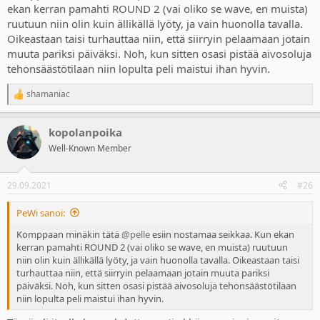
ekan kerran pamahti ROUND 2 (vai oliko se wave, en muista)
ruutuun niin olin kuin ällikällä lyöty, ja vain huonolla tavalla.
Oikeastaan taisi turhauttaa niin, että siirryin pelaamaan jotain
muuta pariksi päiväksi. Noh, kun sitten osasi pistää aivosoluja
tehonsäästötilaan niin lopulta peli maistui ihan hyvin.
shamaniac
R
e
a
kopolanpoika
c
t
Well-Known Member
i
o
n
29.09.2021
#26
s
:
PeWi sanoi:
Komppaan minäkin tätä
@pelle
esiin nostamaa seikkaa. Kun ekan
kerran pamahti ROUND 2 (vai oliko se wave, en muista) ruutuun
niin olin kuin ällikällä lyöty, ja vain huonolla tavalla. Oikeastaan taisi
turhauttaa niin, että siirryin pelaamaan jotain muuta pariksi
päiväksi. Noh, kun sitten osasi pistää aivosoluja tehonsäästötilaan
niin lopulta peli maistui ihan hyvin.