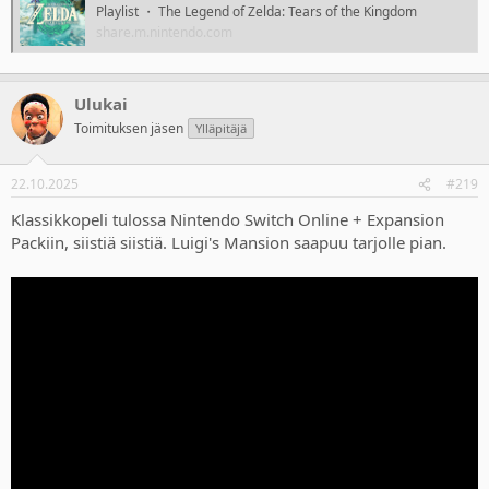
Playlist ・ The Legend of Zelda: Tears of the Kingdom
share.m.nintendo.com
Ulukai
Toimituksen jäsen
Ylläpitäjä
22.10.2025
#219
Klassikkopeli tulossa Nintendo Switch Online + Expansion
Packiin, siistiä siistiä. Luigi's Mansion saapuu tarjolle pian.