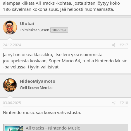
alempaa klikata All Tracks -kohtaa, josta sitten löytyy koko
186 sävelmän kokonaisuus. Jää helposti huomaamatta.
Ulukai
Toimituksen jäsen
Ylläpitäjä
24.12.2024
#217
Ja nyt on oikea klassikko, itselleni yksi isoimmista
joulupeleistä koskaan, Super Mario 64, tuolla Nintendo Music
-palvelussa. Hyvin valitsivat.
HideoMiyamoto
Well-Known Member
03.06.2025
#218
Nintendo music saa kovaa vahvistusta.
All tracks - Nintendo Music