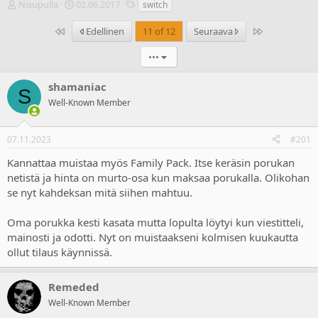
V
A
T
Nisupulla
02.06.2017
switch
i
l
u
e
o
n
Ensimmäinen
Last
Edellinen
11 of 12
Seuraava
s
i
n
t
t
i
•••
i
u
s
k
s
t
shamaniac
S
e
p
e
Well-Known Member
t
ä
e
j
i
t
u
v
07.11.2023
#201
n
ä
a
m
Kannattaa muistaa myös Family Pack. Itse keräsin porukan
l
ä
netistä ja hinta on murto-osa kun maksaa porukalla. Olikohan
o
ä
se nyt kahdeksan mitä siihen mahtuu.
i
r
t
ä
t
Oma porukka kesti kasata mutta lopulta löytyi kun viestitteli,
a
mainosti ja odotti. Nyt on muistaakseni kolmisen kuukautta
j
ollut tilaus käynnissä.
a
Remeded
Well-Known Member