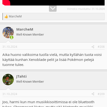
Viimeksi muokattu:
31.10.2024
MarcheM
R
e
a
MarcheM
c
t
Well-Known Member
i
o
n
31.10.2024
#208
s
:
Aika huono valikoima tuolla vielä, mutta kyllähän tuota voisi
käyttää kunhan Xenoblade pelit ja lisää Pokémon pelejä
tuonne tulee.
JTahti
Well-Known Member
31.10.2024
#209
Joo, harmi kun mun musiikkisoittimissa ei ole bluetooth
tukea. Chromecast löytyy, mutta sitä Nintendo musiikki