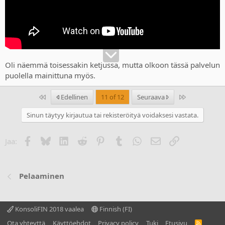
Oli näemmä toisessakin ketjussa, mutta olkoon tässä palvelun
puolella mainittuna myös.
Ensimmäinen
Last
Edellinen
11 of 12
Seuraava
Sinun täytyy kirjautua tai rekisteröityä voidaksesi vastata.
Facebook
Bluesky
LinkedIn
Reddit
Pinterest
Tumblr
WhatsApp
Sähköposti
Linkki
Jaa:
Pelaaminen
KonsoliFIN 2018 vaalea
Finnish (FI)
Ota yhteyttä
Käyttöehdot
Privacy policy
Tuki
Etusivu
R