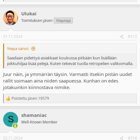
e
a
Ulukai
c
t
Toimituksen jäsen
Ylläpitäjä
i
o
n
01.11.2024
#213
s
:
Nepa sanoi:
Saadaan pidettyä asiakkaat koukussa pitkään kun lisäillään
pikkuhiljaa lisää pelejä. Kuten tekevät tuolla retropelien valikoimalla.
Juur näin, ja ymmärrän täysin. Varmasti itsekin pistän uudet
rallit soimaan aina niiden saapuessa. Kunhan on edes
jotakuinkin kiinnostava nimike.
Poistettu jäsen 19579
R
e
a
shamaniac
c
S
t
Well-Known Member
i
o
n
02.11.2024
#214