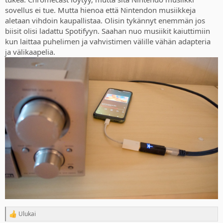
sovellus ei tue. Mutta hienoa että Nintendon musiikkeja
aletaan vihdoin kaupallistaa. Olisin tykännyt enemmän jos
biisit olisi ladattu Spotifyyn. Saahan nuo musiikit kaiuttimiin
kun laittaa puhelimen ja vahvistimen välille vähän adapteria
ja välikaapelia.
Ulukai
R