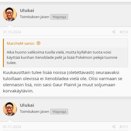
e
a
Ulukai
c
t
Toimituksen jäsen
Ylläpitäjä
i
o
n
31.10.2024
#210
s
:
MarcheM sanoi:
Aika huono valikoima tuolla vielä, mutta kyllähän tuota voisi
käyttää kunhan Xenoblade pelit ja lisää Pokémon pelejä tuonne
tulee.
Kuukausittain tulee lisää noissa (oletettavasti) seuraavaksi
tuloillaan olevissa ei Xenobladea vielä ole. Olisi varmaan se
olennaisin lisä, niin saisi Gaur Plainit ja muut soljumaan
korvakäytäviin.
Ulukai
Toimituksen jäsen
Ylläpitäjä
01.11.2024
#211