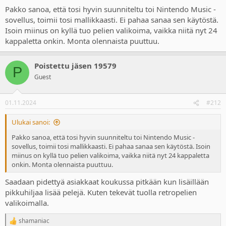
Pakko sanoa, että tosi hyvin suunniteltu toi Nintendo Music -
sovellus, toimii tosi mallikkaasti. Ei pahaa sanaa sen käytöstä.
Isoin miinus on kyllä tuo pelien valikoima, vaikka niitä nyt 24
kappaletta onkin. Monta olennaista puuttuu.
Poistettu jäsen 19579
P
Guest
01.11.2024
#212
Ulukai sanoi:
Pakko sanoa, että tosi hyvin suunniteltu toi Nintendo Music -
sovellus, toimii tosi mallikkaasti. Ei pahaa sanaa sen käytöstä. Isoin
miinus on kyllä tuo pelien valikoima, vaikka niitä nyt 24 kappaletta
onkin. Monta olennaista puuttuu.
Saadaan pidettyä asiakkaat koukussa pitkään kun lisäillään
pikkuhiljaa lisää pelejä. Kuten tekevät tuolla retropelien
valikoimalla.
shamaniac
R