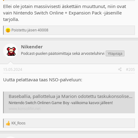
Ellei ole jotain massiivisesti äskettäin muuttunut, niin ovat
vain Nintendo Switch Online + Expansion Pack -jäsenille
tarjolla.
Poistettu jäsen 40008
R
e
a
Nikender
c
t
Podcast-puolen päätoimittaja sekä arvosteluhirvi
Ylläpitäjä
i
o
n
15.05.2024
#205
s
:
Uutta pelattavaa taas NSO-palveluun:
Baseballia, pallottelua ja Marion odotettu taskukonsoliseikkailu – kolme uutta nimikettä saapuivat tänään osaksi Nintendo Switch Online -palvelua
Nintendo Switch Onlinen Game Boy -valikoima kasvoi jälleen!
www.konsolifin.net
KK_Roos
R
e
a