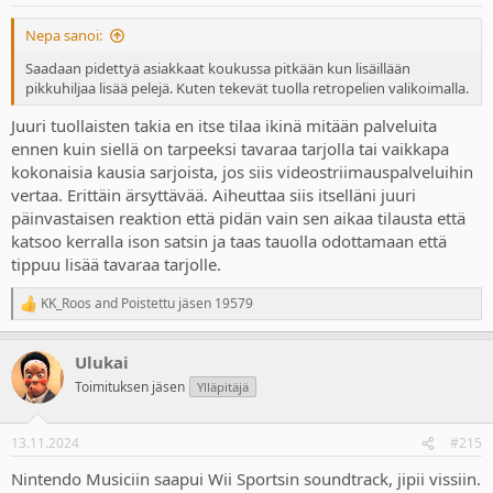
s
:
Nepa sanoi:
Saadaan pidettyä asiakkaat koukussa pitkään kun lisäillään
pikkuhiljaa lisää pelejä. Kuten tekevät tuolla retropelien valikoimalla.
Juuri tuollaisten takia en itse tilaa ikinä mitään palveluita
ennen kuin siellä on tarpeeksi tavaraa tarjolla tai vaikkapa
kokonaisia kausia sarjoista, jos siis videostriimauspalveluihin
vertaa. Erittäin ärsyttävää. Aiheuttaa siis itselläni juuri
päinvastaisen reaktion että pidän vain sen aikaa tilausta että
katsoo kerralla ison satsin ja taas tauolla odottamaan että
tippuu lisää tavaraa tarjolle.
KK_Roos
and
Poistettu jäsen 19579
R
e
a
Ulukai
c
t
Toimituksen jäsen
Ylläpitäjä
i
o
n
13.11.2024
#215
s
:
Nintendo Musiciin saapui Wii Sportsin soundtrack, jipii vissiin.