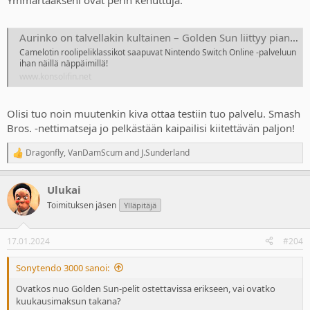
Ymmärtääkseni ovat perin kehuttuja.
Aurinko on talvellakin kultainen – Golden Sun liittyy pian osaksi Nintendo Switch Online -palvelua jatko-osansa kera
Camelotin roolipeliklassikot saapuvat Nintendo Switch Online -palveluun
ihan näillä näppäimillä!
www.konsolifin.net
Olisi tuo noin muutenkin kiva ottaa testiin tuo palvelu. Smash
Bros. -nettimatseja jo pelkästään kaipailisi kiitettävän paljon!
Dragonfly
,
VanDamScum
and
J.Sunderland
R
e
a
Ulukai
c
t
Toimituksen jäsen
Ylläpitäjä
i
o
n
17.01.2024
#204
s
:
Sonytendo 3000 sanoi:
Ovatkos nuo Golden Sun-pelit ostettavissa erikseen, vai ovatko
kuukausimaksun takana?