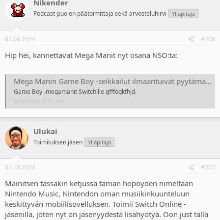
Nikender
c
t
Podcast-puolen päätoimittaja sekä arvosteluhirvi
Ylläpitäjä
i
o
n
07.06.2024
#206
s
:
Hip hei, kannettavat Mega Manit nyt osana NSO:ta:
Mega Manin Game Boy -seikkailut ilmaantuivat pyytämättä ja yllättäen osaksi Nintendo Switch Online -palvelua
Game Boy -megamänit Switchille gfffögkfhjd.
www.konsolifin.net
Ulukai
Toimituksen jäsen
Ylläpitäjä
31.10.2024
#207
Mainitsen tässäkin ketjussa tämän höpöyden nimeltään
Nintendo Music, Nintendon oman musiikinkuunteluun
keskittyvän mobiilisovelluksen. Toimii Switch Online -
jäsenillä, joten nyt on jäsenyydestä lisähyötyä. Oon just tällä