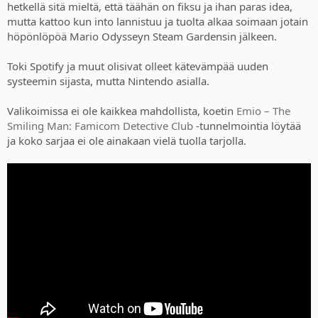
hetkellä sitä mieltä, että täähän on fiksu ja ihan paras idea,
mutta kattoo kun into lannistuu ja tuolta alkaa soimaan jotain
höpönlöpöä Mario Odysseyn Steam Gardensin jälkeen.
Toki Spotify ja muut olisivat olleet kätevämpää uuden
systeemin sijasta, mutta Nintendo asialla.
Valikoimissa ei ole kaikkea mahdollista, koetin
Emio – The
Smiling Man: Famicom Detective Club
-tunnelmointia löytää
ja koko sarjaa ei ole ainakaan vielä tuolla tarjolla.