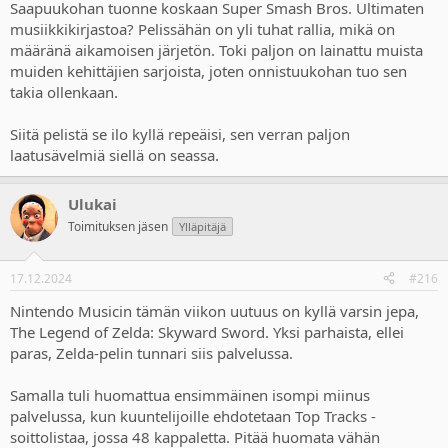
Saapuukohan tuonne koskaan Super Smash Bros. Ultimaten
musiikkikirjastoa? Pelissähän on yli tuhat rallia, mikä on
määränä aikamoisen järjetön. Toki paljon on lainattu muista
muiden kehittäjien sarjoista, joten onnistuukohan tuo sen
takia ollenkaan.
Siitä pelistä se ilo kyllä repeäisi, sen verran paljon
laatusävelmiä siellä on seassa.
Ulukai
Toimituksen jäsen
Ylläpitäjä
17.12.2024
#216
Nintendo Musicin tämän viikon uutuus on kyllä varsin jepa,
The Legend of Zelda: Skyward Sword. Yksi parhaista, ellei
paras, Zelda-pelin tunnari siis palvelussa.
Samalla tuli huomattua ensimmäinen isompi miinus
palvelussa, kun kuuntelijoille ehdotetaan Top Tracks -
soittolistaa, jossa 48 kappaletta. Pitää huomata vähän