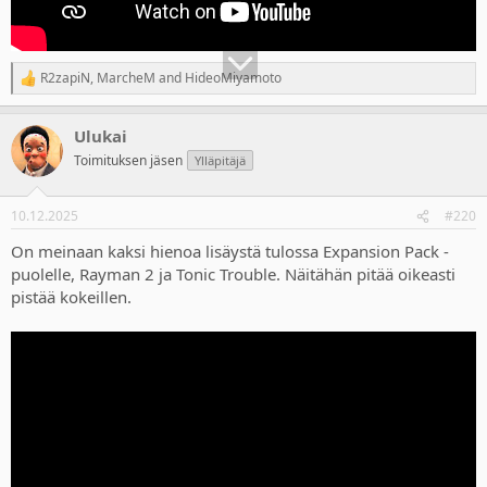
R2zapiN
,
MarcheM
and
HideoMiyamoto
R
e
a
Ulukai
c
t
Toimituksen jäsen
Ylläpitäjä
i
o
n
10.12.2025
#220
s
:
On meinaan kaksi hienoa lisäystä tulossa Expansion Pack -
puolelle, Rayman 2 ja Tonic Trouble. Näitähän pitää oikeasti
pistää kokeillen.