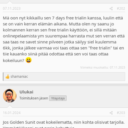
07.11.2023
#202
Mä oon nyt kikkaillu sen 7 days free trialin kanssa, luulin että
se on vain kerran elämän aikana. Mutta olen ny saanu jo
kolmannen kerran sen free trialin käyttöön, ei sillä mitään
onlinepelaamista ym suurempaa harrasta mut sen verran että
saa taas ne savet sinne pilveen jotka säilyy siel kuulemma
6kk, jonka jälkee varmaa voi taas ottaa sen "free trialin" tai en
tiie kauanko siinä pitää odottaa että sen voi taas ottaa
kokeiluun?
Viimeksi muokattu:
07.11.2023
shamaniac
R
e
a
Ulukai
c
t
Toimituksen jäsen
Ylläpitäjä
i
o
n
16.01.2024
#203
s
:
Jos Golden Sunit ovat kokeilematta, niin kohta olisivat tarjolla.