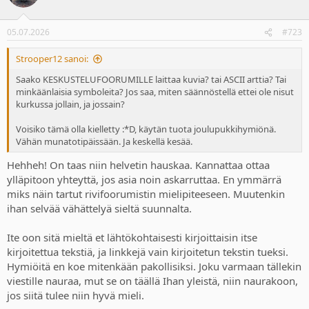
05.07.2026
#723
Strooper12 sanoi:
Saako KESKUSTELUFOORUMILLE laittaa kuvia? tai ASCII arttia? Tai
minkäänlaisia symboleita? Jos saa, miten säännöstellä ettei ole nisut
kurkussa jollain, ja jossain?
Voisiko tämä olla kielletty :*D, käytän tuota joulupukkihymiönä.
Vähän munatotipäissään. Ja keskellä kesää.
Hehheh! On taas niin helvetin hauskaa. Kannattaa ottaa
ylläpitoon yhteyttä, jos asia noin askarruttaa. En ymmärrä
miks näin tartut rivifoorumistin mielipiteeseen. Muutenkin
ihan selvää vähättelyä sieltä suunnalta.
Ite oon sitä mieltä et lähtökohtaisesti kirjoittaisin itse
kirjoitettua tekstiä, ja linkkejä vain kirjoitetun tekstin tueksi.
Hymiöitä en koe mitenkään pakollisiksi. Joku varmaan tällekin
viestille nauraa, mut se on täällä Ihan yleistä, niin naurakoon,
jos siitä tulee niin hyvä mieli.