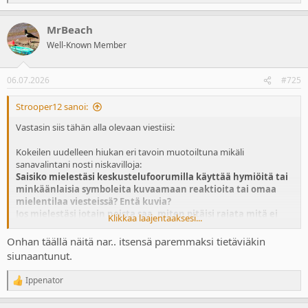
e
a
MrBeach
c
t
Well-Known Member
i
o
n
06.07.2026
#725
s
:
Strooper12 sanoi:
Vastasin siis tähän alla olevaan viestiisi:
Kokeilen uudelleen hiukan eri tavoin muotoiltuna mikäli
sanavalintani nosti niskavilloja:
Saisiko mielestäsi keskustelufoorumilla käyttää hymiöitä tai
minkäänlaisia symboleita kuvaamaan reaktioita tai omaa
mielentilaa viesteissä? Entä kuvia?
Jos mielestäsi jotain noista saa, miten pitäisi rajata mitä ei
Klikkaa laajentaaksesi...
saa ja mitä saa?
Esimerkiksi itse keskusteluyhteyksissä alustasta
riippumatta käytän usein kaksoispiste minkä jälkeen sulkumerkki
Onhan täällä näitä nar.. itsensä paremmaksi tietäviäkin
kiinni. Tällä yritän viestittää hymyn. Huomaan ettet itse käyttänyt
siunaantunut.
moista vaikka nauroitkin viestilleni ja mairittelit sitä jopa helvetin
hauskaksi.
Ippenator
R
e
Tuota
'nätimmin'
en osaa kirjoittaa. Pahoittelen kovasti jos tunsit
a