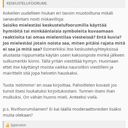
KESKUSTELUFOORUMI.
Kokeilen uudelleen hiukan eri tavoin muotoiltuna mikäli
sanavalintani nosti niskavilloja:
Saisiko mielestäsi keskustelufoorumilla käyttää
hymiöitä tai minkäänlaisia symboleita kuvaamaan
reaktioita tai omaa mielentilaa viesteissä? Entä kuvia?
Jos mielestäsi jotain noista saa, miten pitäisi rajata mitä
ei saa ja mitä saa?
Esimerkiksi itse keskusteluyhteyksissä
alustasta riippumatta käytän usein kaksoispiste minkä jälkeen
sulkumerkki kiinni. Tällä yritän viestittää hymyn. Huomaan
ettet itse käyttänyt moista vaikka nauroitkin viestilleni ja
mairittelit sitä jopa helvetin hauskaksi.
Tuota
'nätimmin'
en osaa kirjoittaa. Pahoittelen kovasti jos
tunsit itsesi loukatuksi kirjoituksistani. Tunnen itseni ihan
mulkuksi. On vähän huono mieli. Anteeksi vielä.
p.s. Rivifoorumilainen? Ei kai täällä moderaattoreiden lisäksi
muita olekaan?
Ippenator
R