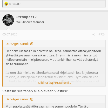
MrBeach
R
e
a
Strooper12
c
t
Well-Known Member
i
o
n
05.07.2026
#724
s
:
DarkAges sanoi:
Hehheh! On taas niin helvetin hauskaa. Kannattaa ottaa ylläpitoon
yhteyttä, jos asia noin askarruttaa. En ymmärrä miks näin tartut
rivifoorumistin mielipiteeseen. Muutenkin ihan selvää vähättelyä
sieltä suunnalta.
Ite oon sitä mieltä et lähtökohtaisesti kirjoittaisin itse kirjoitettua
tekstiä, ja linkkejä vain kirjoitetun tekstin tueksi. Hymiöitä en koe
mitenkään pakollisiksi. Joku varmaan tällekin viestille nauraa, mut
Klikkaa laajentaaksesi...
se on täällä Ihan yleistä, niin naurakoon, jos siitä tulee niin hyvä
mieli.
Vastasin siis tähän alla olevaan viestiisi:
DarkAges sanoi:
Mun puolesta jääköön vaan sinne somen puolelle. Tämä on