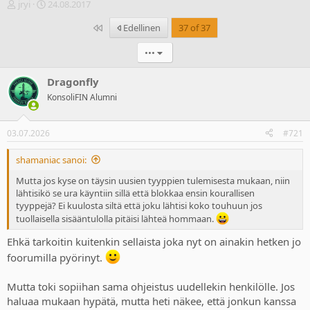
V
A
jryi
24.08.2017
i
l
Ensimmäinen
Edellinen
37 of 37
e
o
s
i
•••
t
t
i
u
k
s
Dragonfly
e
p
KonsoliFIN Alumni
t
ä
j
i
u
v
03.07.2026
#721
n
ä
a
m
shamaniac sanoi:
l
ä
o
ä
Mutta jos kyse on täysin uusien tyyppien tulemisesta mukaan, niin
i
r
lähtisikö se ura käyntiin sillä että blokkaa ensin kourallisen
t
ä
tyyppejä? Ei kuulosta siltä että joku lähtisi koko touhuun jos
t
tuollaisella sisääntulolla pitäisi lähteä hommaan.
a
j
Ehkä tarkoitin kuitenkin sellaista joka nyt on ainakin hetken jo
a
foorumilla pyörinyt.
Mutta toki sopiihan sama ohjeistus uudellekin henkilölle. Jos
haluaa mukaan hypätä, mutta heti näkee, että jonkun kanssa