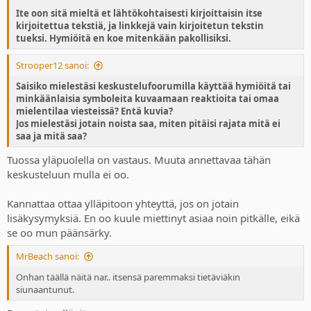
Ite oon sitä mieltä et lähtökohtaisesti kirjoittaisin itse
kirjoitettua tekstiä, ja linkkejä vain kirjoitetun tekstin
tueksi. Hymiöitä en koe mitenkään pakollisiksi.
Strooper12 sanoi:
Saisiko mielestäsi keskustelufoorumilla käyttää hymiöitä tai
minkäänlaisia symboleita kuvaamaan reaktioita tai omaa
mielentilaa viesteissä? Entä kuvia?
Jos mielestäsi jotain noista saa, miten pitäisi rajata mitä ei
saa ja mitä saa?
Tuossa yläpuolella on vastaus. Muuta annettavaa tähän
keskusteluun mulla ei oo.
Kannattaa ottaa ylläpitoon yhteyttä, jos on jotain
lisäkysymyksiä. En oo kuule miettinyt asiaa noin pitkälle, eikä
se oo mun päänsärky.
MrBeach sanoi:
Onhan täällä näitä nar.. itsensä paremmaksi tietäviäkin
siunaantunut.