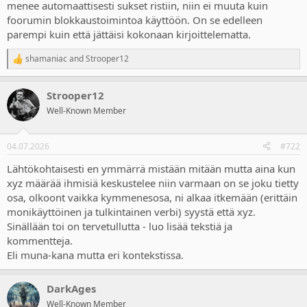
menee automaattisesti sukset ristiin, niin ei muuta kuin
foorumin blokkaustoimintoa käyttöön. On se edelleen
parempi kuin että jättäisi kokonaan kirjoittelematta.
shamaniac
and
Strooper12
R
e
a
Strooper12
c
t
Well-Known Member
i
o
n
04.07.2026
#722
s
:
Lähtökohtaisesti en ymmärrä mistään mitään mutta aina kun
xyz määrää ihmisiä keskustelee niin varmaan on se joku tietty
osa, olkoont vaikka kymmenesosa, ni alkaa itkemään (erittäin
monikäyttöinen ja tulkintainen verbi) syystä että xyz.
Sinällään toi on tervetullutta - luo lisää tekstiä ja
kommentteja.
Eli muna-kana mutta eri kontekstissa.
DarkAges
Well-Known Member