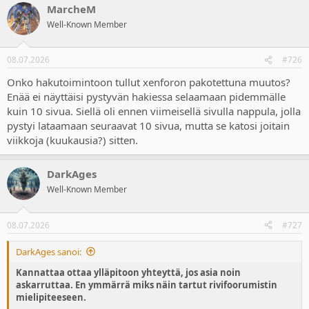
itsesi loukatuksi kirjoituksistani. Tunnen itseni ihan mulkuksi. On
MarcheM
c
vähän huono mieli. Anteeksi vielä.
t
Well-Known Member
i
p.s. Rivifoorumilainen? Ei kai täällä moderaattoreiden lisäksi muita
o
n
olekaan?
08.07.2026
#726
s
:
Onko hakutoimintoon tullut xenforon pakotettuna muutos?
Enää ei näyttäisi pystyvän hakiessa selaamaan pidemmälle
kuin 10 sivua. Siellä oli ennen viimeisellä sivulla nappula, jolla
pystyi lataamaan seuraavat 10 sivua, mutta se katosi joitain
viikkoja (kuukausia?) sitten.
DarkAges
Well-Known Member
08.07.2026
#727
DarkAges sanoi:
Kannattaa ottaa ylläpitoon yhteyttä, jos asia noin
askarruttaa. En ymmärrä miks näin tartut rivifoorumistin
mielipiteeseen.