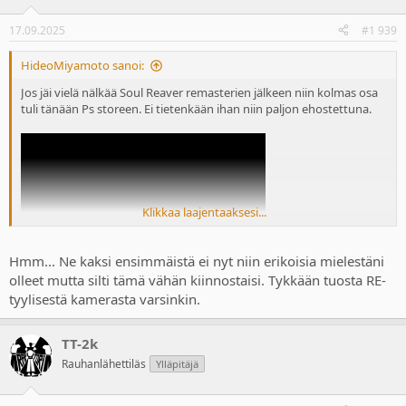
o
n
17.09.2025
#1 939
s
:
HideoMiyamoto sanoi:
Jos jäi vielä nälkää Soul Reaver remasterien jälkeen niin kolmas osa
tuli tänään Ps storeen. Ei tietenkään ihan niin paljon ehostettuna.
Klikkaa laajentaaksesi...
Hmm... Ne kaksi ensimmäistä ei nyt niin erikoisia mielestäni
olleet mutta silti tämä vähän kiinnostaisi. Tykkään tuosta RE-
tyylisestä kamerasta varsinkin.
TT-2k
Rauhanlähettiläs
Ylläpitäjä