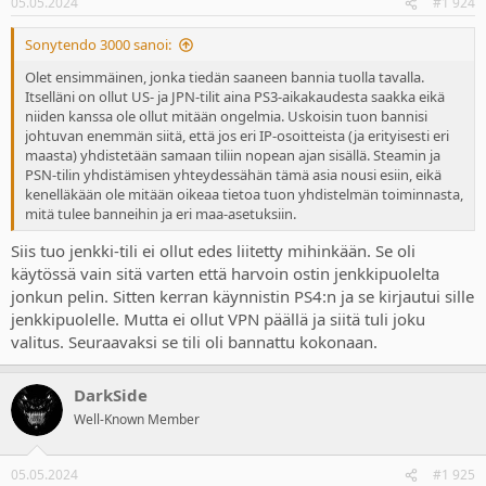
05.05.2024
#1 924
s
:
Sonytendo 3000 sanoi:
Olet ensimmäinen, jonka tiedän saaneen bannia tuolla tavalla.
Itselläni on ollut US- ja JPN-tilit aina PS3-aikakaudesta saakka eikä
niiden kanssa ole ollut mitään ongelmia. Uskoisin tuon bannisi
johtuvan enemmän siitä, että jos eri IP-osoitteista (ja erityisesti eri
maasta) yhdistetään samaan tiliin nopean ajan sisällä. Steamin ja
PSN-tilin yhdistämisen yhteydessähän tämä asia nousi esiin, eikä
kenelläkään ole mitään oikeaa tietoa tuon yhdistelmän toiminnasta,
mitä tulee banneihin ja eri maa-asetuksiin.
Siis tuo jenkki-tili ei ollut edes liitetty mihinkään. Se oli
käytössä vain sitä varten että harvoin ostin jenkkipuolelta
jonkun pelin. Sitten kerran käynnistin PS4:n ja se kirjautui sille
jenkkipuolelle. Mutta ei ollut VPN päällä ja siitä tuli joku
valitus. Seuraavaksi se tili oli bannattu kokonaan.
DarkSide
Well-Known Member
05.05.2024
#1 925