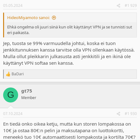
n
05.05.2024
#1 929
s
:
HideoMiyamoto sanoi:
Ehkä ongelma oli juuri siinä kun olit käyttänyt VPN ja se tunnisti sut
eri paikasta.
Jep, tuosta se 99% varmuudella johtui, koska ei tuon
jenkkitunnuksen kanssa tarvitse olla VPN ollenkaan käytössä.
Mulla ollut pleikkarin julkasusta asti jenkkitili ja en ikinä ole
käyttänyt VPN softaa sen kanssa.
BaDari
R
e
a
gt75
c
G
t
Member
i
o
n
07.10.2024
#1 930
s
:
En tiedä onko oikea ketju, mutta kun storen lompakossa on
10€ ja ostaa 80€:n pelin ja maksutapana on luottokortti,
meneekö tuo 10€ automaattisesti lompakosta ja kortilta 70€?