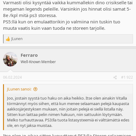
Varmasti olisi kysyntää vaikka kummallekin dino crisikselle tai
megaman legends peleille. Varsinkin jos hinnat olisi samat 5-
8e /kpl mitä ps3 storessa.
PS5:llä kun on emulaattorikin jo valmiina niin tuskin tuo
muuta vaatis kuin vaan tuoda ne storeen tarjolle.
JLunen
R
e
a
Ferraro
c
t
Well-Known Member
i
o
n
06.02.2024
#1 922
s
:
JLunen sanoi:
Joo, jostain syystä tuo haku on aika heikko. Itse olen ainakin Vitalla
törmännyt myös siihen, että kun menee selaamaan pelejä kaupasta
aakkosjärjestyksen mukaan, niin joitain pelejä ei siellä listalla näy.
Sitten kun laittaa pelin nimen hakuun, niin sattuukin löytymään.
Melko turhauttavaa. PS3:lla tuota listasysteemiä ei välttämättä edes
ole, en nyt jaksa muistaa.
Itse olen jo aikaa sitten luovuttanut PS3:lla Storen selaamisen