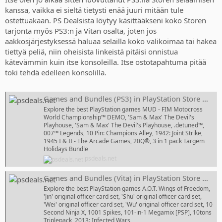
kanssa, vaikka ei sieltä tietysti enää juuri mitään tule
ostettuakaan. PS Dealsista löytyy käsittääkseni koko Storen
tarjonta myös PS3:n ja Vitan osalta, joten jos
aakkosjärjestyksessä haluaa selailla koko valikoimaa tai hakea
tiettyä peliä, niin oheisista linkeistä pitäisi onnistua
kätevämmin kuin itse konsoleilla. Itse ostotapahtuma pitää
toki tehdä edelleen konsolilla.
Games and Bundles (PS3) in PlayStation Store — PS Deals Finland
Explore the best PlayStation games MUD - FIM Motocross
World Championship™ DEMO, 'Sam & Max' The Devil's
Playhouse, 'Sam & Max' The Devil's Playhouse, .detuned™,
007™ Legends, 10 Pin: Champions Alley, 1942: Joint Strike,
1945 I & II - The Arcade Games, 20Q®, 3 in 1 pack Targem
Holidays Bundle
psdeals.net
Games and Bundles (Vita) in PlayStation Store — PS Deals Finland
Explore the best PlayStation games A.O.T. Wings of Freedom,
'Jin' original officer card set, 'Shu' original officer card set,
'Wei' original officer card set, 'Wu' original officer card set, 10
Second Ninja X, 1001 Spikes, 101-in-1 Megamix [PSP], 10tons
Triplepack, 2013: Infected Wars