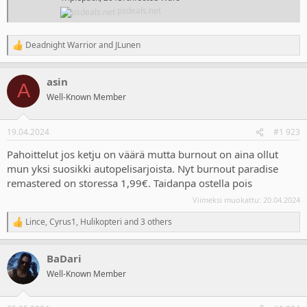
psdeals.net
Deadnight Warrior
and
JLunen
R
e
a
asin
c
A
t
Well-Known Member
i
o
n
19.04.2024
#1 923
s
:
Pahoittelut jos ketju on väärä mutta burnout on aina ollut
mun yksi suosikki autopelisarjoista. Nyt burnout paradise
remastered on storessa 1,99€. Taidanpa ostella pois
Viimeksi muokattu:
20.04.2024
Lince
,
Cyrus1
,
Hulikopteri
and 3 others
R
e
a
BaDari
c
t
Well-Known Member
i
o
n