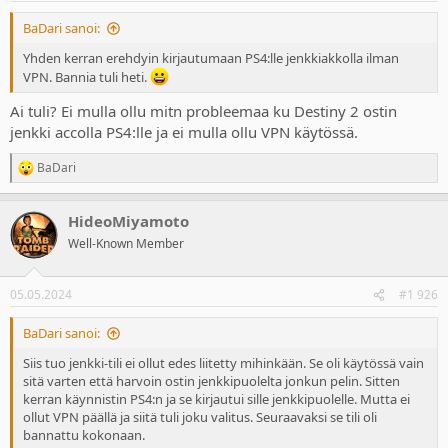
BaDari sanoi:
Yhden kerran erehdyin kirjautumaan PS4:lle jenkkiakkolla ilman
VPN. Bannia tuli heti.
Ai tuli? Ei mulla ollu mitn probleemaa ku Destiny 2 ostin
jenkki accolla PS4:lle ja ei mulla ollu VPN käytössä.
BaDari
R
e
a
HideoMiyamoto
c
t
Well-Known Member
i
o
n
05.05.2024
#1 926
s
:
BaDari sanoi:
Siis tuo jenkki-tili ei ollut edes liitetty mihinkään. Se oli käytössä vain
sitä varten että harvoin ostin jenkkipuolelta jonkun pelin. Sitten
kerran käynnistin PS4:n ja se kirjautui sille jenkkipuolelle. Mutta ei
ollut VPN päällä ja siitä tuli joku valitus. Seuraavaksi se tili oli
bannattu kokonaan.