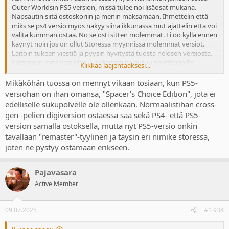
Outer Worldsin PS5 version, missä tulee noi lisäosat mukana.
Napsautin siitä ostoskoriin ja menin maksamaan. Ihmettelin että
miks se ps4 versio myös näkyy siinä ikkunassa mut ajattelin että voi
valita kumman ostaa. No se osti sitten molemmat. Ei oo kyllä ennen
käynyt noin jos on ollut Storessa myynnissä molemmat versiot.
Laitoin tukeen viestiä ja pyysin hyvitystä tuosta nelosen versiosta.
Katsotaan mitä vastailee. Luultavasti palautuu poletteina Ps-
Klikkaa laajentaaksesi...
lompakkoon jos palautuu, mutta onpahan sitten säästössä siellä
seuraavaa ostoa varten. Periaatteessa luulis onnistuvan kun en
Mikäköhän tuossa on mennyt vikaan tosiaan, kun PS5-
ladannut kun sen vitosen version. Täytyy olla tarkkaavaisempi
versiohan on ihan omansa, "Spacer's Choice Edition", jota ei
jatkossa mitä nappeja painelee.
edelliselle sukupolvelle ole ollenkaan. Normaalistihan cross-
gen -pelien digiversion ostaessa saa sekä PS4- että PS5-
version samalla ostoksella, mutta nyt PS5-versio onkin
tavallaan "remaster"-tyylinen ja täysin eri nimike storessa,
joten ne pystyy ostamaan erikseen.
Pajavasara
Active Member
09.07.2025
#1 934