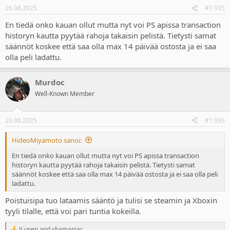
n
26.08.2025
#1 935
s
:
En tiedä onko kauan ollut mutta nyt voi PS apissa transaction
historyn kautta pyytää rahoja takaisin pelistä. Tietysti samat
säännöt koskee että saa olla max 14 päivää ostosta ja ei saa
olla peli ladattu.
Murdoc
Well-Known Member
26.08.2025
#1 936
HideoMiyamoto sanoi:
En tiedä onko kauan ollut mutta nyt voi PS apissa transaction
historyn kautta pyytää rahoja takaisin pelistä. Tietysti samat
säännöt koskee että saa olla max 14 päivää ostosta ja ei saa olla peli
ladattu.
Poistuisipa tuo lataamis sääntö ja tulisi se steamin ja Xboxin
tyyli tilalle, että voi pari tuntia kokeilla.
JLunen
and
shamaniac