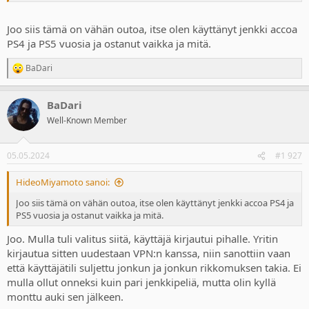
Joo siis tämä on vähän outoa, itse olen käyttänyt jenkki accoa
PS4 ja PS5 vuosia ja ostanut vaikka ja mitä.
BaDari
R
e
a
BaDari
c
t
Well-Known Member
i
o
n
05.05.2024
#1 927
s
:
HideoMiyamoto sanoi:
Joo siis tämä on vähän outoa, itse olen käyttänyt jenkki accoa PS4 ja
PS5 vuosia ja ostanut vaikka ja mitä.
Joo. Mulla tuli valitus siitä, käyttäjä kirjautui pihalle. Yritin
kirjautua sitten uudestaan VPN:n kanssa, niin sanottiin vaan
että käyttäjätili suljettu jonkun ja jonkun rikkomuksen takia. Ei
mulla ollut onneksi kuin pari jenkkipeliä, mutta olin kyllä
monttu auki sen jälkeen.