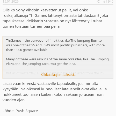
15.01.2026
#1 940
Olisiko Sony vihdoin kasvattanut pallit, vai onko
roskajulkaisija ThiGames lähtenyt omasta tahdostaan? Joka
tapauksessa Pleikkarin Storesta on nyt lähtenyt yli tuhat
toinen toistaan turhempaa peliä.
ThiGames – the purveyor of fine titles like The Jumping Burrito –
was one of the PS5 and PS4’s most prolific publishers, with more
than 1,000 games available.
Many of these were reskins of the same core idea, like The Jumping
Pizza and The Jumping Taco. You get the idea.
But as of yesterday, all of its games have been axed from the PS
Klikkaa laajentaaksesi...
Store in all regions.
Lisää vaan kirvestä vastaaville tapauksille, jos minulta
kysytään. Ne oikeasti kunnolliset latauspelit ovat aika lailla
hukkuneet tuollaisen kaiken kökön sekaan jo useamman
vuoden ajan.
Lähde:
Push Square