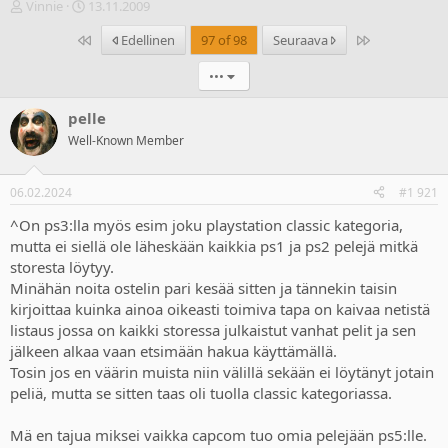
V
A
Vinnie
13.11.2009
i
l
Ensimmäinen
Last
Edellinen
97 of 98
Seuraava
e
o
s
i
•••
t
t
i
u
k
s
pelle
e
p
Well-Known Member
t
ä
j
i
u
v
06.02.2024
#1 921
n
ä
a
m
^On ps3:lla myös esim joku playstation classic kategoria,
l
ä
mutta ei siellä ole läheskään kaikkia ps1 ja ps2 pelejä mitkä
o
ä
storesta löytyy.
i
r
Minähän noita ostelin pari kesää sitten ja tännekin taisin
t
ä
kirjoittaa kuinka ainoa oikeasti toimiva tapa on kaivaa netistä
t
listaus jossa on kaikki storessa julkaistut vanhat pelit ja sen
a
j
jälkeen alkaa vaan etsimään hakua käyttämällä.
a
Tosin jos en väärin muista niin välillä sekään ei löytänyt jotain
peliä, mutta se sitten taas oli tuolla classic kategoriassa.
Mä en tajua miksei vaikka capcom tuo omia pelejään ps5:lle.