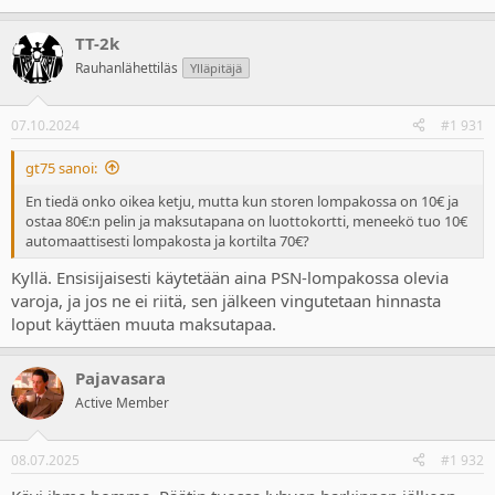
TT-2k
Rauhanlähettiläs
Ylläpitäjä
07.10.2024
#1 931
gt75 sanoi:
En tiedä onko oikea ketju, mutta kun storen lompakossa on 10€ ja
ostaa 80€:n pelin ja maksutapana on luottokortti, meneekö tuo 10€
automaattisesti lompakosta ja kortilta 70€?
Kyllä. Ensisijaisesti käytetään aina PSN-lompakossa olevia
varoja, ja jos ne ei riitä, sen jälkeen vingutetaan hinnasta
loput käyttäen muuta maksutapaa.
Pajavasara
Active Member
08.07.2025
#1 932