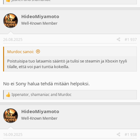
R
e
a
HideoMiyamoto
c
t
Well-Known Member
i
o
n
26.08.2025
#1 937
s
:
Murdoc sanoi:
Poistuisipa tuo lataamis sääntö ja tulisi se steamin ja Xboxin tyyli
tilalle, että voi pari tuntia kokeilla.
No ei Sony halua tehdä mitään helpoksi.
Ippenator
,
shamaniac
and
Murdoc
R
e
a
HideoMiyamoto
c
t
Well-Known Member
i
o
n
16.09.2025
#1 938
s