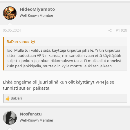
HideoMiyamoto
Well-Known Member
05.05.2024
#1 928
BaDari sanoi:
Joo. Mulla tuli valitus siitä, käyttäjä kirjautui pihalle. Yritin kirjautua
sitten uudestaan VPN:n kanssa, niin sanottiin vaan että käyttäjätili
suljettu jonkun ja jonkun rikkomuksen takia. Ei mulla ollut onneksi
kuin pari jenkkipeliä, mutta olin kyllä monttu auki sen jälkeen.
Ehkä ongelma oli juuri siinä kun olit käyttänyt VPN ja se
tunnisti sut eri paikasta.
BaDari
R
e
a
Nosferatu
c
t
Well-Known Member
i
o