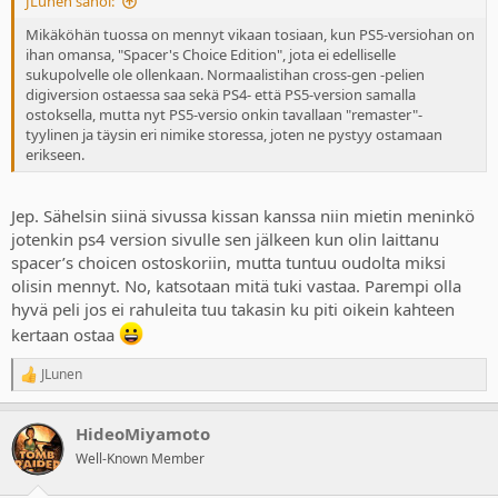
JLunen sanoi:
Mikäköhän tuossa on mennyt vikaan tosiaan, kun PS5-versiohan on
ihan omansa, "Spacer's Choice Edition", jota ei edelliselle
sukupolvelle ole ollenkaan. Normaalistihan cross-gen -pelien
digiversion ostaessa saa sekä PS4- että PS5-version samalla
ostoksella, mutta nyt PS5-versio onkin tavallaan "remaster"-
tyylinen ja täysin eri nimike storessa, joten ne pystyy ostamaan
erikseen.
Jep. Sähelsin siinä sivussa kissan kanssa niin mietin meninkö
jotenkin ps4 version sivulle sen jälkeen kun olin laittanu
spacer’s choicen ostoskoriin, mutta tuntuu oudolta miksi
olisin mennyt. No, katsotaan mitä tuki vastaa. Parempi olla
hyvä peli jos ei rahuleita tuu takasin ku piti oikein kahteen
kertaan ostaa
JLunen
R
e
a
HideoMiyamoto
c
t
Well-Known Member
i
o