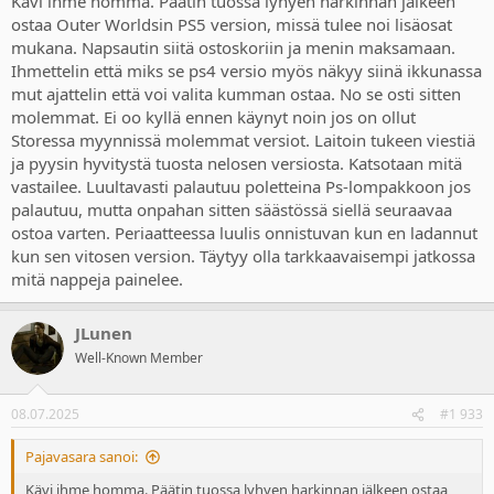
Kävi ihme homma. Päätin tuossa lyhyen harkinnan jälkeen
ostaa Outer Worldsin PS5 version, missä tulee noi lisäosat
mukana. Napsautin siitä ostoskoriin ja menin maksamaan.
Ihmettelin että miks se ps4 versio myös näkyy siinä ikkunassa
mut ajattelin että voi valita kumman ostaa. No se osti sitten
molemmat. Ei oo kyllä ennen käynyt noin jos on ollut
Storessa myynnissä molemmat versiot. Laitoin tukeen viestiä
ja pyysin hyvitystä tuosta nelosen versiosta. Katsotaan mitä
vastailee. Luultavasti palautuu poletteina Ps-lompakkoon jos
palautuu, mutta onpahan sitten säästössä siellä seuraavaa
ostoa varten. Periaatteessa luulis onnistuvan kun en ladannut
kun sen vitosen version. Täytyy olla tarkkaavaisempi jatkossa
mitä nappeja painelee.
JLunen
Well-Known Member
08.07.2025
#1 933
Pajavasara sanoi:
Kävi ihme homma. Päätin tuossa lyhyen harkinnan jälkeen ostaa