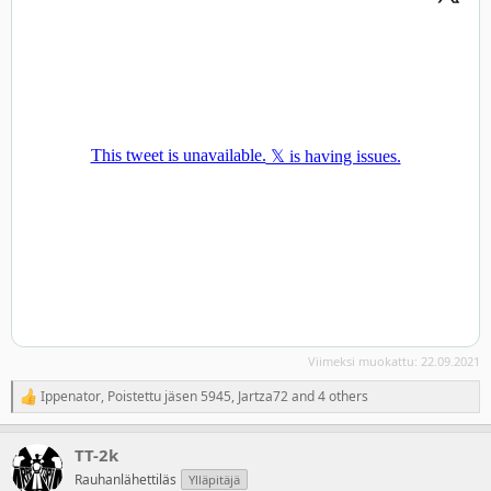
Viimeksi muokattu:
22.09.2021
Ippenator
,
Poistettu jäsen 5945
,
Jartza72
and 4 others
R
e
a
TT-2k
c
t
Rauhanlähettiläs
Ylläpitäjä