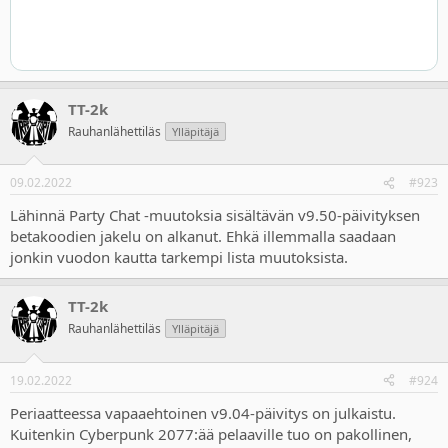
TT-2k
Rauhanlähettiläs
Ylläpitäjä
09.02.2022
#923
Lähinnä Party Chat -muutoksia sisältävän v9.50-päivityksen
betakoodien jakelu on alkanut. Ehkä illemmalla saadaan
jonkin vuodon kautta tarkempi lista muutoksista.
TT-2k
Rauhanlähettiläs
Ylläpitäjä
19.02.2022
#924
Periaatteessa vapaaehtoinen v9.04-päivitys on julkaistu.
Kuitenkin Cyberpunk 2077:ää pelaaville tuo on pakollinen,