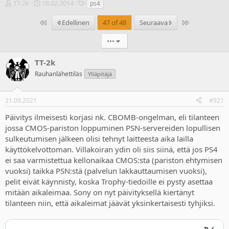
V
A
T
TT-2k
18.02.2014
ps4
i
l
u
e
o
n
Ensimmäinen
Last
Edellinen
47 of 48
Seuraava
s
i
n
t
t
i
•••
i
u
s
k
s
t
TT-2k
e
p
e
Rauhanlähettiläs
Ylläpitäjä
t
ä
e
j
i
t
u
v
21.09.2021
#921
n
ä
a
m
Päivitys ilmeisesti korjasi nk. CBOMB-ongelman, eli tilanteen
l
ä
jossa CMOS-pariston loppuminen PSN-servereiden lopullisen
o
ä
sulkeutumisen jälkeen olisi tehnyt laitteesta aika lailla
i
r
käyttökelvottoman. Villakoiran ydin oli siis siinä, että jos PS4
t
ä
t
ei saa varmistettua kellonaikaa CMOS:sta (pariston ehtymisen
a
vuoksi) taikka PSN:stä (palvelun lakkauttaumisen vuoksi),
j
pelit eivät käynnisty, koska Trophy-tiedoille ei pysty asettaa
a
mitään aikaleimaa. Sony on nyt päivityksellä kiertänyt
tilanteen niin, että aikaleimat jäävät yksinkertaisesti tyhjiksi.