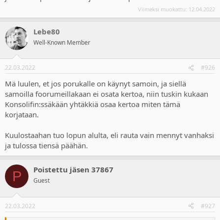
Viimeksi muokattu:
12.04.2022
Lebe80
Well-Known Member
22.03.2022
#926
Mä luulen, et jos porukalle on käynyt samoin, ja siellä
samoilla foorumeillakaan ei osata kertoa, niin tuskin kukaan
Konsolifin:ssäkään yhtäkkiä osaa kertoa miten tämä
korjataan.
Kuulostaahan tuo lopun alulta, eli rauta vain mennyt vanhaksi
ja tulossa tiensä päähän.
Poistettu jäsen 37867
P
Guest
22.03.2022
#927