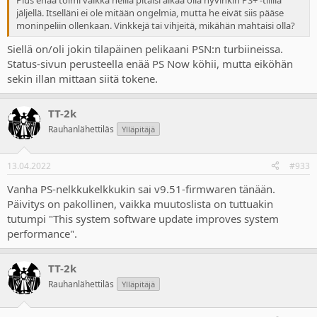
jäljellä. Itselläni ei ole mitään ongelmia, mutta he eivät siis pääse
moninpeliin ollenkaan. Vinkkejä tai vihjeitä, mikähän mahtaisi olla?
Siellä on/oli jokin tilapäinen pelikaani PSN:n turbiineissa.
Status-sivun perusteella enää PS Now köhii, mutta eiköhän
sekin illan mittaan siitä tokene.
TT-2k
Rauhanlähettiläs
Ylläpitäjä
13.04.2022
#933
Vanha PS-nelkkukelkkukin sai v9.51-firmwaren tänään.
Päivitys on pakollinen, vaikka muutoslista on tuttuakin
tutumpi "This system software update improves system
performance".
TT-2k
Rauhanlähettiläs
Ylläpitäjä