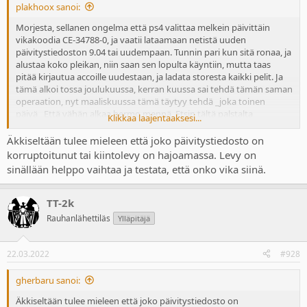
plakhoox sanoi:
Morjesta, sellanen ongelma että ps4 valittaa melkein päivittäin
vikakoodia CE-34788-0, ja vaatii lataamaan netistä uuden
päivitystiedoston 9.04 tai uudempaan. Tunnin pari kun sitä ronaa, ja
alustaa koko pleikan, niin saan sen lopulta käyntiin, mutta taas
pitää kirjautua accoille uudestaan, ja ladata storesta kaikki pelit. Ja
tämä alkoi tossa joulukuussa, kerran kuussa sai tehdä tämän saman
operaation, nyt maaliskuussa tämä täytyy tehdä _joka toinen
päivä_ Että vähän alkaa hermo mennä. Etsin tältä palstalta
Klikkaa laajentaaksesi...
keskustelua samasta aiheesta, porukalla oli sama käynyt, ja ohje
miten se korjataan, mutta en löytänyt topiccia missä olisi ratkaisu
Äkkiseltään tulee mieleen että joko päivitystiedosto on
mitä tehdä kun tämä ongelma toistuu kymmeniä kertoja. Onko
korruptoitunut tai kiintolevy on hajoamassa. Levy on
mun vanha pleikka vaan tiensä päässä vai löytyiskö täältä neuvoja?
sinällään helppo vaihtaa ja testata, että onko vika siinä.
TT-2k
Rauhanlähettiläs
Ylläpitäjä
22.03.2022
#928
gherbaru sanoi:
Äkkiseltään tulee mieleen että joko päivitystiedosto on