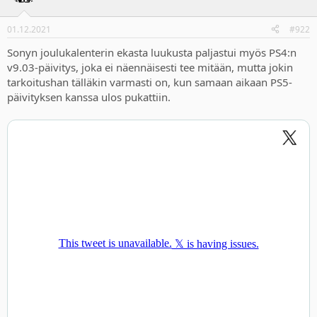
i
o
n
01.12.2021
#922
s
:
Sonyn joulukalenterin ekasta luukusta paljastui myös PS4:n
v9.03-päivitys, joka ei näennäisesti tee mitään, mutta jokin
tarkoitushan tälläkin varmasti on, kun samaan aikaan PS5-
päivityksen kanssa ulos pukattiin.