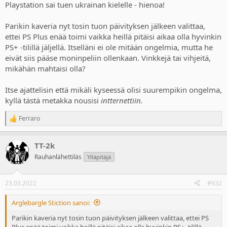
Playstation sai tuen ukrainan kielelle - hienoa!
Parikin kaveria nyt tosin tuon päivityksen jälkeen valittaa,
ettei PS Plus enää toimi vaikka heillä pitäisi aikaa olla hyvinkin
PS+ -tilillä jäljellä. Itselläni ei ole mitään ongelmia, mutta he
eivät siis pääse moninpeliin ollenkaan. Vinkkejä tai vihjeitä,
mikähän mahtaisi olla?
Itse ajattelisin että mikäli kyseessä olisi suurempikin ongelma,
kyllä tästä metakka nousisi
intternettiin.
Ferraro
R
e
a
TT-2k
c
t
Rauhanlähettiläs
Ylläpitäjä
i
o
n
23.03.2022
#932
s
:
Arglebargle Stiction sanoi:
Parikin kaveria nyt tosin tuon päivityksen jälkeen valittaa, ettei PS
Plus enää toimi vaikka heillä pitäisi aikaa olla hyvinkin PS+ -tilillä