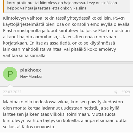
korruptoitunut tai kiintolevy on hajoamassa. Levy on sinällään
helppo vaihtaa ja testata, että onko vika siinä.
Kiintolevyn vaihtoa itekin tässä yhteydessä kokeilisin. PS4:n
käyttöjärjestelmästä pieni osa on konsolin emolevyllä olevalla
Flash-muistipiirillä ja loput kiintolevyllä. Jos se Flash-muisti on
alkanut hajota aamuihinsa, sitä ei sitten enää noin vaan
korjatakaan. En itse asiassa tiedä, onko se käytännössä
lainkaan mahdollista vaihtaa, vai pitääkö koko emolevy
vaihtaa siinä samalla.
plakhoox
P
New Member
22.03.2022
#929
Mahtaako olla tiedostossa vikaa, kun sen päivitystiedoston
olen monta kertaa ladannut uudestaan netistä, ja se kyllä
lähtee sen jälkeen taas viikoksi toimimaan. Mutta tuota
kiintolevyn vaihtoa täytyykin kokeilla, alanpa etsimään uutta
sellaista! Kiitos neuvoista.