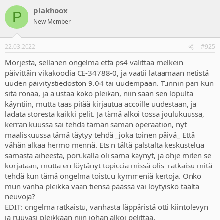
plakhoox
P
New Member
22.03.2022
#925
Morjesta, sellanen ongelma että ps4 valittaa melkein
päivittäin vikakoodia CE-34788-0, ja vaatii lataamaan netistä
uuden päivitystiedoston 9.04 tai uudempaan. Tunnin pari kun
sitä ronaa, ja alustaa koko pleikan, niin saan sen lopulta
käyntiin, mutta taas pitää kirjautua accoille uudestaan, ja
ladata storesta kaikki pelit. Ja tämä alkoi tossa joulukuussa,
kerran kuussa sai tehdä tämän saman operaation, nyt
maaliskuussa tämä täytyy tehdä _joka toinen päivä_ Että
vähän alkaa hermo mennä. Etsin tältä palstalta keskustelua
samasta aiheesta, porukalla oli sama käynyt, ja ohje miten se
korjataan, mutta en löytänyt topiccia missä olisi ratkaisu mitä
tehdä kun tämä ongelma toistuu kymmeniä kertoja. Onko
mun vanha pleikka vaan tiensä päässä vai löytyiskö täältä
neuvoja?
EDIT: ongelma ratkaistu, vanhasta läppäristä otti kiintolevyn
ja ruuvasi pleikkaan niin johan alkoi pelittää.