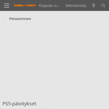
Kirjaudu sisään
Rekisteröidy
Pelaaminen
PS5-päivitykset