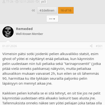
V
A
T
TT-2k
12.11.2020
ps5
i
l
u
e
o
n
Ensimmäinen
Edellinen
16 of 16
s
i
n
t
t
i
•••
i
u
s
k
s
t
Remeded
e
p
e
Well-Known Member
t
ä
e
j
i
t
u
v
01.07.2026
#301
n
ä
a
m
Viimeisin pätsi sotki joidenki pelien alkuvalikko statsit, esim
l
ä
ghost of yötei ei näyttänyt enää peliaikaa, kun käynnistin
o
ä
pelin uudestaan niin tuli peliaika sekä "tarinaprosentit" (jotka
i
r
pitää vielä onneks paikkansa) näkyviin, mutta peliaikaa
t
ä
t
alkuvalikon mukaan vaivaiset 2h, kun eilen se oli lähemmäs
a
90, harmittaa ku itte tykkään seurailla paljonko pelin
j
läpäisyyn on mennyt aikaa jne.
a
Kaikkien pelien kohalla se ei sitä tehnyt, en sit tiie jos ne pelit
käynnistää uudestaan että alkaako laskurit taas alusta jne.
Tallennuksista onneks näkee sen yötei peliajan joka taitaa olla