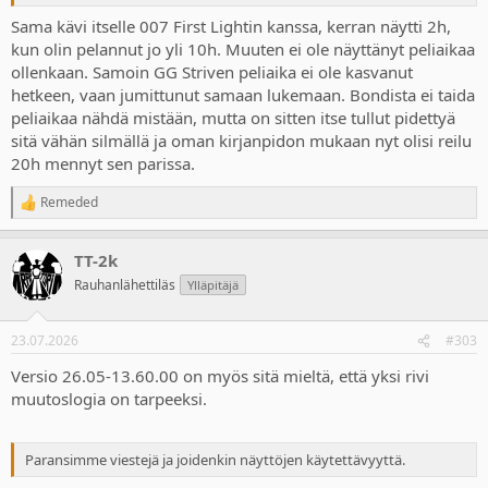
käynnistää uudestaan että alkaako laskurit taas alusta jne.
Tallennuksista onneks näkee sen yötei peliajan joka taitaa olla
Sama kävi itselle 007 First Lightin kanssa, kerran näytti 2h,
itseasiassa paljon tarkempi tai onki, tuntuu että noi pleikan
kun olin pelannut jo yli 10h. Muuten ei ole näyttänyt peliaikaa
valikossa olevat peliajat ovat suuntaa antavia tai jotenkin sinnepäin
ollenkaan. Samoin GG Striven peliaika ei ole kasvanut
ja aina jotenkin joka pätsis tuntuu että ne sotketaan jollain tapaa
hetkeen, vaan jumittunut samaan lukemaan. Bondista ei taida
jotenkin.
peliaikaa nähdä mistään, mutta on sitten itse tullut pidettyä
sitä vähän silmällä ja oman kirjanpidon mukaan nyt olisi reilu
20h mennyt sen parissa.
Remeded
R
e
a
TT-2k
c
t
Rauhanlähettiläs
Ylläpitäjä
i
o
n
23.07.2026
#303
s
:
Versio 26.05-13.60.00 on myös sitä mieltä, että yksi rivi
muutoslogia on tarpeeksi.
Paransimme viestejä ja joidenkin näyttöjen käytettävyyttä.