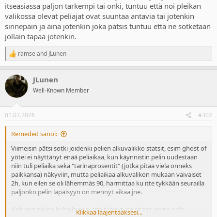
itseasiassa paljon tarkempi tai onki, tuntuu että noi pleikan
valikossa olevat peliajat ovat suuntaa antavia tai jotenkin
sinnepäin ja aina jotenkin joka pätsis tuntuu että ne sotketaan
jollain tapaa jotenkin.
ramse
and
JLunen
R
e
a
JLunen
c
t
Well-Known Member
i
o
n
01.07.2026
#302
s
:
Remeded sanoi:
Viimeisin pätsi sotki joidenki pelien alkuvalikko statsit, esim ghost of
yötei ei näyttänyt enää peliaikaa, kun käynnistin pelin uudestaan
niin tuli peliaika sekä "tarinaprosentit" (jotka pitää vielä onneks
paikkansa) näkyviin, mutta peliaikaa alkuvalikon mukaan vaivaiset
2h, kun eilen se oli lähemmäs 90, harmittaa ku itte tykkään seurailla
paljonko pelin läpäisyyn on mennyt aikaa jne.
Kaikkien pelien kohalla se ei sitä tehnyt, en sit tiie jos ne pelit
Klikkaa laajentaaksesi...