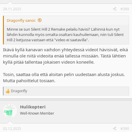
28.11.2025
#389
Dragonfly sanoi:
Minne se sun Silent Hill 2 Remake pelailu hävisi? Lähinnä kun nyt
lähdin kunnolla myös omalta osaltani kauhuilemaan, niin tuli Silent
Hill 2 ketjussa vastaan että "video ei saatavilla".
Ikävä kyllä kanavan vaihdon yhteydessä videot hävisivät, eikä
minulla ole niitä videoita enää tallessa missään. Tästä lähtien
kyllä pitää tallentaa jokaisen videon koneelle.
Tosin, saattaa olla että aloitan pelin uudestaan alusta joskus.
Mutta pahoittelut tosiaan.
Dragonfly
R
e
a
Hulikopteri
c
t
Well-Known Member
i
o
n
02.12.2025
#390
s