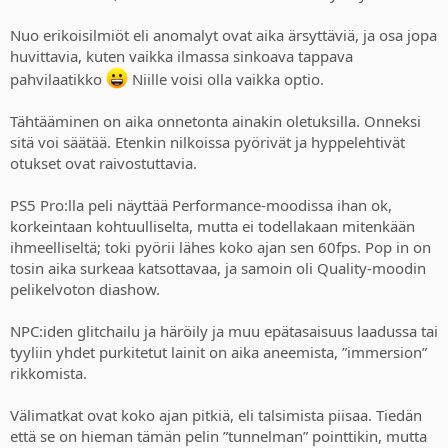
Nuo erikoisilmiöt eli anomalyt ovat aika ärsyttäviä, ja osa jopa
huvittavia, kuten vaikka ilmassa sinkoava tappava
pahvilaatikko
Niille voisi olla vaikka optio.
Tähtääminen on aika onnetonta ainakin oletuksilla. Onneksi
sitä voi säätää. Etenkin nilkoissa pyörivät ja hyppelehtivät
otukset ovat raivostuttavia.
PS5 Pro:lla peli näyttää Performance-moodissa ihan ok,
korkeintaan kohtuulliselta, mutta ei todellakaan mitenkään
ihmeelliseltä; toki pyörii lähes koko ajan sen 60fps. Pop in on
tosin aika surkeaa katsottavaa, ja samoin oli Quality-moodin
pelikelvoton diashow.
NPC:iden glitchailu ja häröily ja muu epätasaisuus laadussa tai
tyyliin yhdet purkitetut lainit on aika aneemista, ”immersion”
rikkomista.
Välimatkat ovat koko ajan pitkiä, eli talsimista piisaa. Tiedän
että se on hieman tämän pelin ”tunnelman” pointtikin, mutta