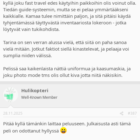
kyllä joku fast travel edes käytyihin paikkoihin olis voinut olla.
Tiedän guide-systeemin, mutta se ei pelaa ymmärtääkseni
kaikkialle. Kamaa tulee nimittäin paljon, ja sitä pitäisi käydä
tyhjentämässä täyttyvästä inventaariosta lokeroon - jotka
löytyvät vain tukikohdista.
Tarina on sen verran alussa vielä, että siitä on paha sanoa
vielä mitään. Jotkut faktiot siellä kinastelevat, ja pelaaja voi
sumplia niiden välissä.
Pelissä saa kaikenlaista nättiä uniformua ja kaasumaskia, ja
joku photo mode tms olis ollut kiva jotta niitä näkisikin.
Hulikopteri
Well-Known Member
28.11.2025
#387
Pitää kyllä tämänkin laittaa peluuseen. Julkaisusta asti tämä
peli on odottanut hyllyssä