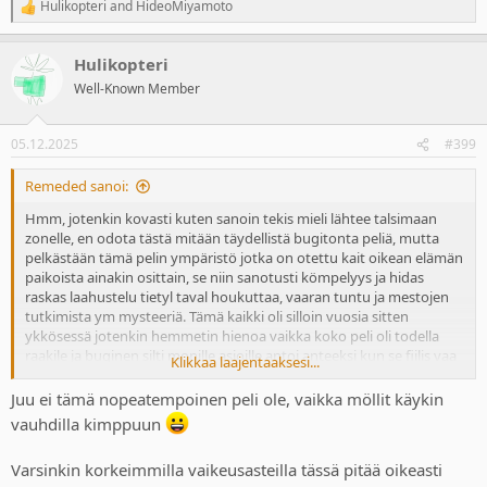
Hulikopteri
and
HideoMiyamoto
R
e
a
Hulikopteri
c
t
Well-Known Member
i
o
n
05.12.2025
#399
s
:
Remeded sanoi:
Hmm, jotenkin kovasti kuten sanoin tekis mieli lähtee talsimaan
zonelle, en odota tästä mitään täydellistä bugitonta peliä, mutta
pelkästään tämä pelin ympäristö jotka on otettu kait oikean elämän
paikoista ainakin osittain, se niin sanotusti kömpelyys ja hidas
raskas laahustelu tietyl taval houkuttaa, vaaran tuntu ja mestojen
tutkimista ym mysteeriä. Tämä kaikki oli silloin vuosia sitten
ykkösessä jotenkin hemmetin hienoa vaikka koko peli oli todella
raakile ja buginen silti monille asioille antoi anteeksi kun se fiilis vaa
Klikkaa laajentaaksesi...
oli jotenkin niin kuumottavan hienoa.
Juu ei tämä nopeatempoinen peli ole, vaikka möllit käykin
En tiie, kattoo nyt pystynkö vastustamaan, olishan tuol muitakin
vauhdilla kimppuun
vaihtoehtoja vaikka nyt se uusin ghost of yötei, mutta jostain
syystä tämä houkuttais enemmän.
Varsinkin korkeimmilla vaikeusasteilla tässä pitää oikeasti