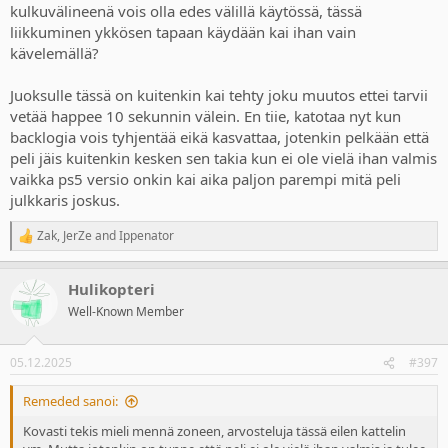
kulkuvälineenä vois olla edes välillä käytössä, tässä
liikkuminen ykkösen tapaan käydään kai ihan vain
kävelemällä?
Juoksulle tässä on kuitenkin kai tehty joku muutos ettei tarvii
vetää happee 10 sekunnin välein. En tiie, katotaa nyt kun
backlogia vois tyhjentää eikä kasvattaa, jotenkin pelkään että
peli jäis kuitenkin kesken sen takia kun ei ole vielä ihan valmis
vaikka ps5 versio onkin kai aika paljon parempi mitä peli
julkkaris joskus.
Zak
,
JerZe
and
Ippenator
R
e
a
Hulikopteri
c
t
Well-Known Member
i
o
n
05.12.2025
#397
s
:
Remeded sanoi:
Kovasti tekis mieli mennä zoneen, arvosteluja tässä eilen kattelin