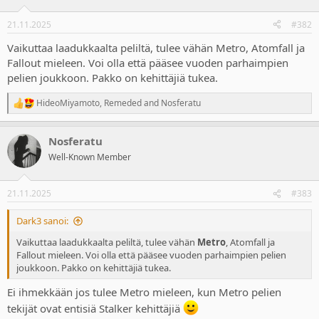
o
n
21.11.2025
#382
s
:
Vaikuttaa laadukkaalta peliltä, tulee vähän Metro, Atomfall ja
Fallout mieleen. Voi olla että pääsee vuoden parhaimpien
pelien joukkoon. Pakko on kehittäjiä tukea.
HideoMiyamoto
,
Remeded
and
Nosferatu
R
e
a
Nosferatu
c
t
Well-Known Member
i
o
n
21.11.2025
#383
s
:
Dark3 sanoi:
Vaikuttaa laadukkaalta peliltä, tulee vähän
Metro
, Atomfall ja
Fallout mieleen. Voi olla että pääsee vuoden parhaimpien pelien
joukkoon. Pakko on kehittäjiä tukea.
Ei ihmekkään jos tulee Metro mieleen, kun Metro pelien
tekijät ovat entisiä Stalker kehittäjiä