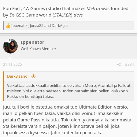
Fun Fact, 4A Games (studio that makes
Metro
) was founded
by
Ex
-GSC Game world (
STALKER
)
devs.
Ippenator
,
Jonza85
and
DarkAges
R
e
a
Ippenator
c
t
Well-Known Member
i
o
n
21.11.2025
#384
s
:
Dark3 sanoi:
Vaikuttaa laadukkaalta peliltä, tulee vähän Metro, Atomfall ja Fallout
mieleen. Voi olla että pääsee vuoden parhaimpien pelien joukkoon.
Pakko on kehittäjiä tukea.
Juu, tuli boxille ostettua omaksi tuo Ultimate Edition-versio,
ihan jo pelkän tuen takia, vaikka olisi voinut ilmaiseksikin
pelata Game Passin kautta. Toki olen tykännyt aikaisemmista
Stalkereista varsin paljon, joten kiinnostava peli oli joka
tapauksessa kyseessä. Jätin kuitenkin pelin aika