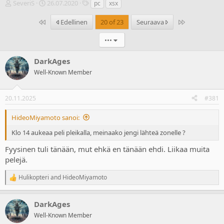
V
A
T
SeveriS
26.07.2020
pc
xsx
i
l
u
e
o
n
Ensimmäinen
Last
Edellinen
20 of 23
Seuraava
s
i
n
t
t
i
•••
i
u
s
k
s
t
DarkAges
e
p
e
Well-Known Member
t
ä
e
j
i
t
u
v
20.11.2025
#381
n
ä
a
m
HideoMiyamoto sanoi:
l
ä
o
ä
Klo 14 aukeaa peli pleikalla, meinaako jengi lähteä zonelle ?
i
r
t
ä
Fyysinen tuli tänään, mut ehkä en tänään ehdi. Liikaa muita
t
pelejä.
a
j
Hulikopteri
and
HideoMiyamoto
R
a
e
a
DarkAges
c
t
Well-Known Member
i