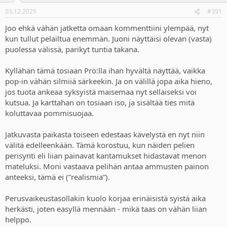
03.12.2025
#391
Joo ehkä vähän jatketta omaan kommenttiini ylempää, nyt
kun tullut pelailtua enemmän. Juoni näyttäisi olevan (vasta)
puolessa välissä, parikyt tuntia takana.
Kyllähän tämä tosiaan Pro:lla ihan hyvältä näyttää, vaikka
pop-in vähän silmiiä särkeekin. Ja on välillä jopa aika hieno,
jos tuota ankeaa syksyistä maisemaa nyt sellaiseksi voi
kutsua. Ja karttahan on tosiaan iso, ja sisältää ties mitä
koluttavaa pommisuojaa.
Jatkuvasta paikasta toiseen edestaas kävelystä en nyt niin
välitä edelleenkään. Tämä korostuu, kun näiden pelien
perisynti eli liian painavat kantamukset hidastavat menon
mateluksi. Moni vastaava pelihän antaa ammusten painon
anteeksi, tämä ei (”realismia”).
Perusvaikeustasollakin kuolo korjaa erinäisistä syistä aika
herkästi, joten easyllä mennään - mikä taas on vähän liian
helppo.