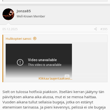
e
a
Jonza85
c
t
Well-Known Member
i
o
n
05.12.2025
#395
s
:
Hulikopteri sanoi:
Klikkaa laajentaaksesi...
Tuli tuossa eka isompi bugi vastaan. Mutta onneksi pelin
Sielt on tulossa hotfixiä piakkoin. Itselläni kerran jäätyny tän
sammuttaminen auttoi. Pelihän itse on kyllä rautaa, pidän kyllä
paljon tästä. Menee helposti vanhojen edelle mielestäni.
päivityksen aikana aika alussa, mut ei se menoa haittaa.
Vuoden aikana tullut sellaisia bugeja, jotka on estänyt
etenemisen tarinassa. Ja pieni kevennys, pelissä ei ole bugeja