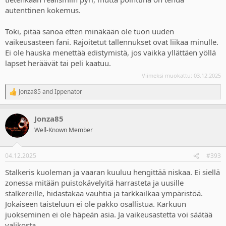
painavat kantamukset hidastavat menon mateluksi. Moni vastaava
autenttinen kokemus.
pelihän antaa ammusten painon anteeksi, tämä ei (”realismia”).
Toki, pitää sanoa etten minäkään ole tuon uuden
Perusvaikeustasollakin kuolo korjaa erinäisistä syistä aika herkästi,
vaikeusasteen fani. Rajoitetut tallennukset ovat liikaa minulle.
joten easyllä mennään - mikä taas on vähän liian helppo.
Ei ole hauska menettää edistymistä, jos vaikka yllättäen yöllä
Yleinen keskeneräisyys mm. hahmoanimaatioissa ja niiden muut
lapset heräävät tai peli kaatuu.
sekoilut hämmentävät, kun eikös tämä ole jo aika vanha peli.
Viimeksi muokattu:
03.12.2025
Jonza85
and
Ippenator
R
e
a
Jonza85
c
t
Well-Known Member
i
o
n
04.12.2025
#393
s
:
Stalkeris kuoleman ja vaaran kuuluu hengittää niskaa. Ei siellä
zonessa mitään puistokävelyitä harrasteta ja uusille
stalkereille, hidastakaa vauhtia ja tarkkailkaa ympäristöä.
Jokaiseen taisteluun ei ole pakko osallistua. Karkuun
juokseminen ei ole häpeän asia. Ja vaikeusastetta voi säätää
valikosta.