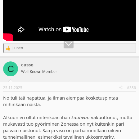
JLunen
R
e
a
casse
c
C
t
Well-Known Member
i
o
n
25.11.2025
#386
s
:
No tuli tää napattua, ja ilman aiempaa kosketuspintaa
mihinkään näistä.
Alkuun en ollut mitenkään ihan
kauhean
vakuuttunut, mutta
mukavasti tuo pyöriminen Zonessa on nyt kuitenkin pari
päivää maistunut. Sää ja visu on parhaimmillaan oikein
tunnelmallinen, esimerkiksi tavallinen ukkosmysrky.