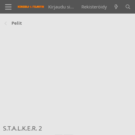
Kirjaudu sisään
Rekisteröidy
Pelit
S.T.A.L.K.E.R. 2