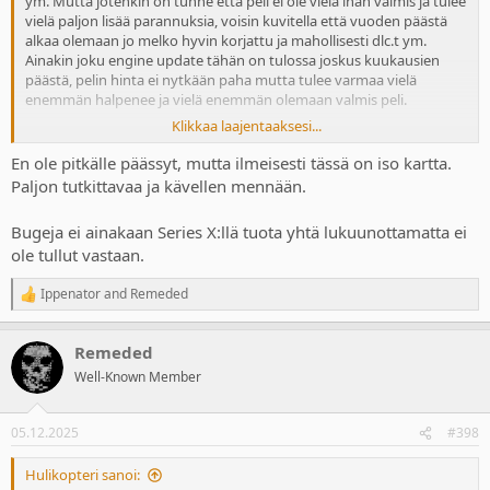
ym. Mutta jotenkin on tunne että peli ei ole vielä ihan valmis ja tulee
vielä paljon lisää parannuksia, voisin kuvitella että vuoden päästä
alkaa olemaan jo melko hyvin korjattu ja mahollisesti dlc.t ym.
Ainakin joku engine update tähän on tulossa joskus kuukausien
päästä, pelin hinta ei nytkään paha mutta tulee varmaa vielä
enemmän halpenee ja vielä enemmän olemaan valmis peli.
Klikkaa laajentaaksesi...
Ei täl sinänsä kiire ole, vaikka se talsiminen ja hidas laahustelu nyt
ns. kuuluu tähän peliin mutta peli on aika iso? kuulemma, eikä fast
En ole pitkälle päässyt, mutta ilmeisesti tässä on iso kartta.
travelia niinkö? Jonkinlainen ruosteinen lada kulkuvälineenä vois
Paljon tutkittavaa ja kävellen mennään.
olla edes välillä käytössä, tässä liikkuminen ykkösen tapaan
käydään kai ihan vain kävelemällä?
Bugeja ei ainakaan Series X:llä tuota yhtä lukuunottamatta ei
ole tullut vastaan.
Juoksulle tässä on kuitenkin kai tehty joku muutos ettei tarvii vetää
happee 10 sekunnin välein. En tiie, katotaa nyt kun backlogia vois
Ippenator
and
Remeded
tyhjentää eikä kasvattaa, jotenkin pelkään että peli jäis kuitenkin
R
kesken sen takia kun ei ole vielä ihan valmis vaikka ps5 versio onkin
e
a
kai aika paljon parempi mitä peli julkkaris joskus.
Remeded
c
t
Well-Known Member
i
o
n
05.12.2025
#398
s
:
Hulikopteri sanoi: