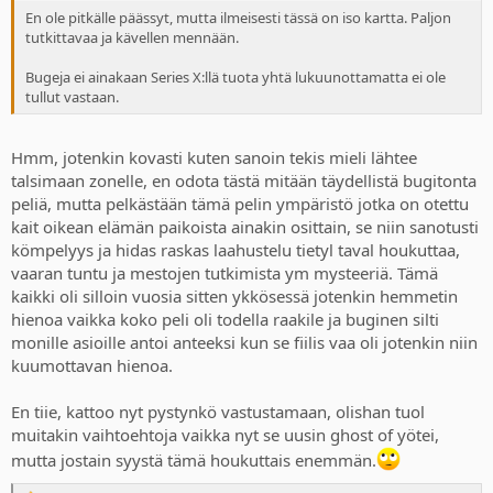
En ole pitkälle päässyt, mutta ilmeisesti tässä on iso kartta. Paljon
tutkittavaa ja kävellen mennään.
Bugeja ei ainakaan Series X:llä tuota yhtä lukuunottamatta ei ole
tullut vastaan.
Hmm, jotenkin kovasti kuten sanoin tekis mieli lähtee
talsimaan zonelle, en odota tästä mitään täydellistä bugitonta
peliä, mutta pelkästään tämä pelin ympäristö jotka on otettu
kait oikean elämän paikoista ainakin osittain, se niin sanotusti
kömpelyys ja hidas raskas laahustelu tietyl taval houkuttaa,
vaaran tuntu ja mestojen tutkimista ym mysteeriä. Tämä
kaikki oli silloin vuosia sitten ykkösessä jotenkin hemmetin
hienoa vaikka koko peli oli todella raakile ja buginen silti
monille asioille antoi anteeksi kun se fiilis vaa oli jotenkin niin
kuumottavan hienoa.
En tiie, kattoo nyt pystynkö vastustamaan, olishan tuol
muitakin vaihtoehtoja vaikka nyt se uusin ghost of yötei,
mutta jostain syystä tämä houkuttais enemmän.