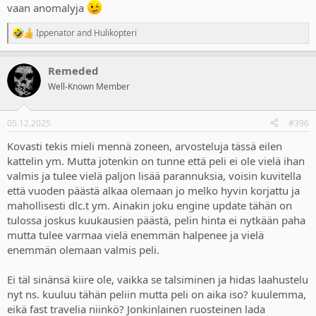
vaan anomalyja
Ippenator
and
Hulikopteri
R
e
a
Remeded
c
t
Well-Known Member
i
o
n
05.12.2025
#396
s
:
Kovasti tekis mieli mennä zoneen, arvosteluja tässä eilen
kattelin ym. Mutta jotenkin on tunne että peli ei ole vielä ihan
valmis ja tulee vielä paljon lisää parannuksia, voisin kuvitella
että vuoden päästä alkaa olemaan jo melko hyvin korjattu ja
mahollisesti dlc.t ym. Ainakin joku engine update tähän on
tulossa joskus kuukausien päästä, pelin hinta ei nytkään paha
mutta tulee varmaa vielä enemmän halpenee ja vielä
enemmän olemaan valmis peli.
Ei täl sinänsä kiire ole, vaikka se talsiminen ja hidas laahustelu
nyt ns. kuuluu tähän peliin mutta peli on aika iso? kuulemma,
eikä fast travelia niinkö? Jonkinlainen ruosteinen lada