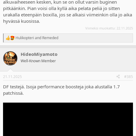
alkuvaiheeseen kesken, kun se on ollut varsin buginen
pitkäänkin. Pian voisi olla kyllä aika pelata peliä jo sitten
urakalla eteenpäin boxilla, jos se alkaisi viimeinkin olla jo aika
hyvässä kuosissa.
Viimeksi muokattu:
22.11.2025
Hulikopteri
and
Remeded
R
e
a
HideoMiyamoto
c
t
Well-Known Member
i
o
n
21.11.2025
#385
s
:
DF testejä. Isoja performance boosteja joka alustalla 1.7
patchissä.