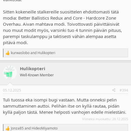
Sitten kokeneille stalkereille suosittelen ehdottomasti tätä
modia: Better Ballistics Redux and Core - Hardcore Zone
Overhau. Aivan mahtava modi. Toivottovasti päivittäisivät
nuo muut modit myös, varsinki tuo 4 tunnin päivän pituus,
parempi taskulamppu ja taktisesti vähän alempaa asetta
pitävä modi.
kurwaslobo
and
Hulikopteri
R
e
a
Hulikopteri
c
t
Well-Known Member
i
o
n
05.12.2025
#394
s
:
Tuli tuossa eka isompi bugi vastaan. Mutta onneksi pelin
sammuttaminen auttoi. Pelihän itse on kyllä rautaa, pidän
kyllä paljon tästä. Menee helposti vanhojen edelle mielestäni.
Viimeksi muokattu:
20.12.2025
Jonza85
and
HideoMiyamoto
R