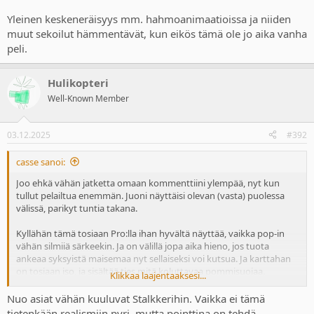
Yleinen keskeneräisyys mm. hahmoanimaatioissa ja niiden
muut sekoilut hämmentävät, kun eikös tämä ole jo aika vanha
peli.
Hulikopteri
Well-Known Member
03.12.2025
#392
casse sanoi:
Joo ehkä vähän jatketta omaan kommenttiini ylempää, nyt kun
tullut pelailtua enemmän. Juoni näyttäisi olevan (vasta) puolessa
välissä, parikyt tuntia takana.
Kyllähän tämä tosiaan Pro:lla ihan hyvältä näyttää, vaikka pop-in
vähän silmiiä särkeekin. Ja on välillä jopa aika hieno, jos tuota
ankeaa syksyistä maisemaa nyt sellaiseksi voi kutsua. Ja karttahan
on tosiaan iso, ja sisältää ties mitä koluttavaa pommisuojaa.
Klikkaa laajentaaksesi...
Jatkuvasta paikasta toiseen edestaas kävelystä en nyt niin välitä
Nuo asiat vähän kuuluvat Stalkkerihin. Vaikka ei tämä
edelleenkään. Tämä korostuu, kun näiden pelien perisynti eli liian
tietenkään realismiin pyri, mutta pointtina on tehdä