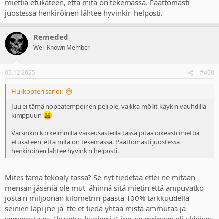
miettiä etukäteen, että mitä on tekemässä. Päättömästi
juostessa henkiröinen lähtee hyvinkin helposti.
Remeded
Well-Known Member
05.12.2025
#400
Hulikopteri sanoi:
Juu ei tämä nopeatempoinen peli ole, vaikka möllit käykin vauhdilla
kimppuun
Varsinkin korkeimmilla vaikeusasteilla tässä pitää oikeasti miettiä
etukäteen, että mitä on tekemässä. Päättömästi juostessa
henkiröinen lähtee hyvinkin helposti.
Mites tämä tekoäly tässä? Se nyt tiedetää ettei ne mitään
mensan jäseniä ole mut lähinnä sitä mietin että ampuvatko
jostain miljoonan kilometrin päästä 100% tarkkuudella
seinien läpi jne ja itte et tiedä yhtää mistä ammutaa ja
semmosta ns, "kusetus kuolemia" jne, se meinaan oli ykköses