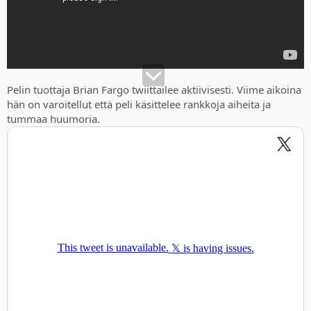
will face difficult moral choices and make sacrifices that will
change the game world.
Wasteland 3 will feature a deep and engaging story utilizing a
new dialog system, with all of it fully voiced.
Pelin tuottaja Brian Fargo twiittailee aktiivisesti. Viime aikoina
hän on varoitellut että peli käsittelee rankkoja aiheita ja
tummaa huumoria.