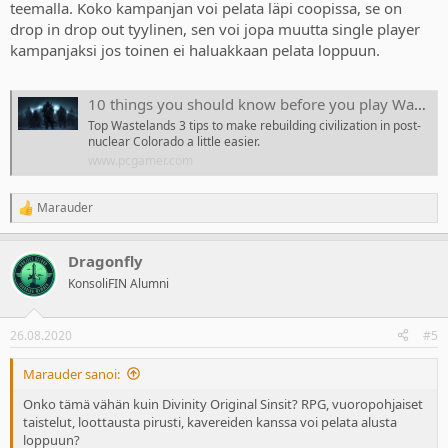
teemalla. Koko kampanjan voi pelata läpi coopissa, se on
drop in drop out tyylinen, sen voi jopa muutta single player
kampanjaksi jos toinen ei haluakkaan pelata loppuun.
10 things you should know before you play Wasteland 3
Top Wastelands 3 tips to make rebuilding civilization in post-
nuclear Colorado a little easier.
www.pcgamer.com
Marauder
R
e
a
Dragonfly
c
t
KonsoliFIN Alumni
i
o
n
26.08.2020
#5
s
:
Marauder sanoi:
Onko tämä vähän kuin Divinity Original Sinsit? RPG, vuoropohjaiset
taistelut, loottausta pirusti, kavereiden kanssa voi pelata alusta
loppuun?