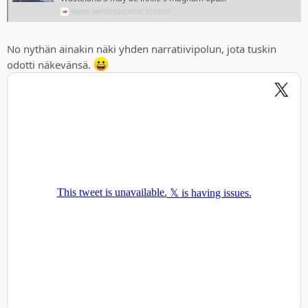
www.windowscentral.com
No nythän ainakin näki yhden narratiivipolun, jota tuskin
odotti näkevänsä.