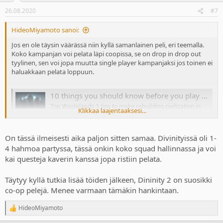
26.08.2020
#7
HideoMiyamoto sanoi:
Jos en ole täysin väärässä niin kyllä samanlainen peli, eri teemalla.
Koko kampanjan voi pelata läpi coopissa, se on drop in drop out
tyylinen, sen voi jopa muutta single player kampanjaksi jos toinen ei
haluakkaan pelata loppuun.
10 things you should know before you play Wasteland 3
Top Wastelands 3 tips to make rebuilding civilization in
Klikkaa laajentaaksesi...
post-nuclear Colorado a little easier.
www.pcgamer.com
On tässä ilmeisesti aika paljon sitten samaa. Divinityissä oli 1-
4 hahmoa partyssa, tässä onkin koko squad hallinnassa ja voi
kai questeja kaverin kanssa jopa ristiin pelata.
Täytyy kyllä tutkia lisää töiden jälkeen, Dininity 2 on suosikki
co-op pelejä. Menee varmaan tämäkin hankintaan.
HideoMiyamoto
R
e