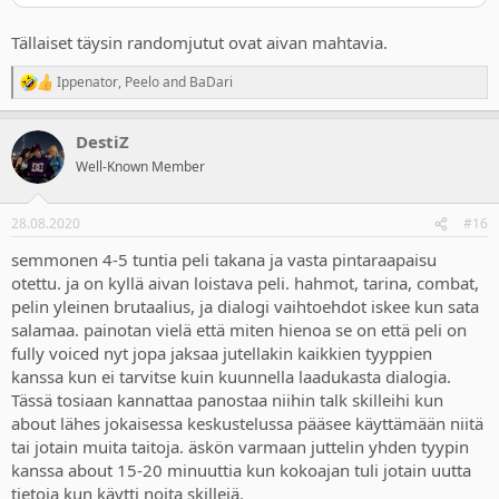
Tällaiset täysin randomjutut ovat aivan mahtavia.
Ippenator
,
Peelo
and
BaDari
R
e
a
DestiZ
c
t
Well-Known Member
i
o
n
28.08.2020
#16
s
:
semmonen 4-5 tuntia peli takana ja vasta pintaraapaisu
otettu. ja on kyllä aivan loistava peli. hahmot, tarina, combat,
pelin yleinen brutaalius, ja dialogi vaihtoehdot iskee kun sata
salamaa. painotan vielä että miten hienoa se on että peli on
fully voiced nyt jopa jaksaa jutellakin kaikkien tyyppien
kanssa kun ei tarvitse kuin kuunnella laadukasta dialogia.
Tässä tosiaan kannattaa panostaa niihin talk skilleihi kun
about lähes jokaisessa keskustelussa pääsee käyttämään niitä
tai jotain muita taitoja. äskön varmaan juttelin yhden tyypin
kanssa about 15-20 minuuttia kun kokoajan tuli jotain uutta
tietoja kun käytti noita skillejä.