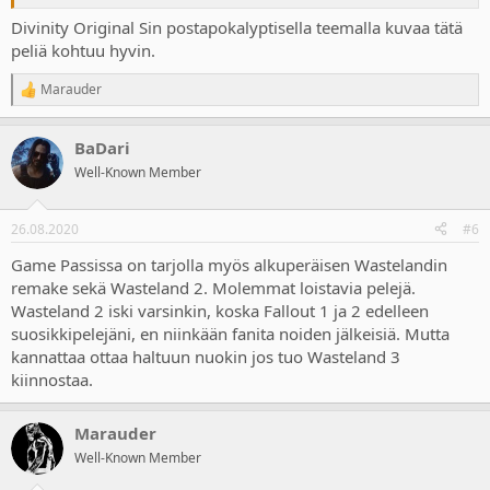
Divinity Original Sin postapokalyptisella teemalla kuvaa tätä
peliä kohtuu hyvin.
Marauder
R
e
a
BaDari
c
t
Well-Known Member
i
o
n
26.08.2020
#6
s
:
Game Passissa on tarjolla myös alkuperäisen Wastelandin
remake sekä Wasteland 2. Molemmat loistavia pelejä.
Wasteland 2 iski varsinkin, koska Fallout 1 ja 2 edelleen
suosikkipelejäni, en niinkään fanita noiden jälkeisiä. Mutta
kannattaa ottaa haltuun nuokin jos tuo Wasteland 3
kiinnostaa.
Marauder
Well-Known Member