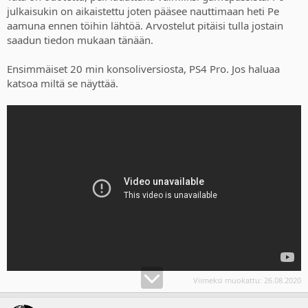
julkaisukin on aikaistettu joten pääsee nauttimaan heti Pe
aamuna ennen töihin lähtöä. Arvostelut pitäisi tulla jostain
saadun tiedon mukaan tänään.
Ensimmäiset 20 min konsoliversiosta, PS4 Pro. Jos haluaa
katsoa miltä se näyttää.
Viimeksi muokattu:
26.08.2020