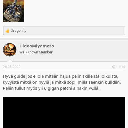
Dragonfly
R
e
a
HideoMiyamoto
c
t
Well-Known Member
i
o
n
26.08.2020
#14
s
:
Hyvä guide jos ei ole mitään hajua pelin skilleistä, oikuista,
kyvyistä mitkä on hyviä ja mitkä sopii millaiseenkin buildiin.
Peliin tullut myös yli 6 gigan patchi ainakin PCllä.