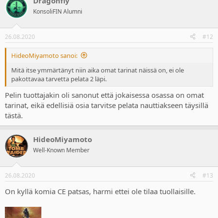
Dragonfly
c
t
KonsoliFIN Alumni
i
o
n
26.08.2020
#12
s
:
HideoMiyamoto sanoi:
Mitä itse ymmärtänyt niin aika omat tarinat näissä on, ei ole
pakottavaa tarvetta pelata 2 läpi.
Pelin tuottajakin oli sanonut että jokaisessa osassa on omat
tarinat, eikä edellisiä osia tarvitse pelata nauttiakseen täysillä
tästä.
HideoMiyamoto
Well-Known Member
26.08.2020
#13
On kyllä komia CE patsas, harmi ettei ole tilaa tuollaisille.