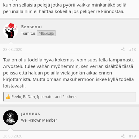
kun on sellaisia pelejä jotka pyörii vaikka minkänäköisellä
perunalla niin ei haittaa kokeilla jos peligenre kiinnostaa.
Sensenoi
Toimitus
Ylläpitäjä
28.08.2020
#18
Tää on ollu todella hyvä kokemus, voin suositella lämpimästi.
Arvostelu tulee vähän myöhemmin, sen verran sisältöä tässä
pelissä että haluan pelailla vielä jonkin aikaa ennen
kirjottamista. Mutta omaan makuhermoon iskee kyllä todella
loistavasti.
Peelo
,
BaDari
,
Ippenator
and 2 others
R
e
a
janneus
c
t
Well-Known Member
i
o
n
28.08.2020
#19
s