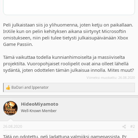
Peli julkaistaan siis jo ylihuomenna, joten ketju on paikallaan.
InXile kun on pelin kehityksen aikana siirtynyt Microsoftin
omistukseen, niin peli tulee tietysti julkaisupäivänään Xbox
Game Passiin.
Tämä vaikuttaa todella kunnianhimoiselta ja massiiviselta
projektilta. Vuoropohjaiset roolipelit ovat aina olleet lähellä
sydäntä, joten odottelen tämän julkaisua innolla. Mites muut?
Viimeksi muokattu:
26.08.2020
BaDari
and
Ippenator
R
e
a
HideoMiyamoto
c
t
Well-Known Member
i
o
n
26.08.2020
#2
s
:
Tätä on odotettu, peli ladattuna valmiiksi gamepassista. Pc