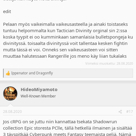
edit
Pelaan myös vaikeimalla vaikeusasteella ja ainaki toistaseks
tuntuu helpommalta kun Tactician Divinity orginal sin 2:ssa
koska tyypit ei oo kumminkaan samanlaisia bulletspongeja ku
divinityssä. toisaalta divinityssä voit tallentaa kesken fightin
mutta tässä ei voi. Onneks sen vaikeusasteen voi sitten
muuttaa halutessaan Rangerille jos meno käy liian tukalaks
Viimeksi muokattu:
28.08.2020
Ippenator
and
Dragonfly
R
e
a
HideoMiyamoto
c
t
Well-Known Member
i
o
n
28.08.2020
#17
s
:
Jos cRPG on se juttu niin kannattaa tsekata Shadowrun
collection Epic storesta PClle, tällä hetkellä ilmainen ja sisältää
3 täyspitkää Cyberpunk meets Fantasy teemaista peliä. Nämä