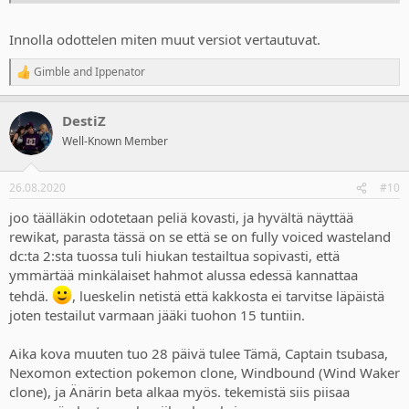
Innolla odottelen miten muut versiot vertautuvat.
Gimble
and
Ippenator
R
e
a
DestiZ
c
t
Well-Known Member
i
o
n
26.08.2020
#10
s
:
joo täälläkin odotetaan peliä kovasti, ja hyvältä näyttää
rewikat, parasta tässä on se että se on fully voiced wasteland
dc:ta 2:sta tuossa tuli hiukan testailtua sopivasti, että
ymmärtää minkälaiset hahmot alussa edessä kannattaa
tehdä.
, lueskelin netistä että kakkosta ei tarvitse läpäistä
joten testailut varmaan jääki tuohon 15 tuntiin.
Aika kova muuten tuo 28 päivä tulee Tämä, Captain tsubasa,
Nexomon extection pokemon clone, Windbound (Wind Waker
clone), ja Änärin beta alkaa myös. tekemistä siis piisaa