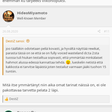
enemmän ku tarpeeks viikonlopuksi.
HideoMiyamoto
Well-Known Member
26.08.2020
#11
DestiZ sanoi:
joo täälläkin odotetaan peliä kovasti, ja hyvältä näyttää rewikat,
parasta tässä on se että se on fully voiced wasteland dc:ta 2:sta
tuossa tuli hiukan testailtua sopivasti, että ymmärtää minkälaiset
hahmot alussa edessä kannattaa tehdä.
, lueskelin netistä että
kakkosta ei tarvitse läpäistä joten testailut varmaan jääki tuohon 15
tuntiin.
Mitä itse ymmärtänyt niin aika omat tarinat näissä on, ei ole
pakottavaa tarvetta pelata 2 läpi.
DestiZ
R
e
a