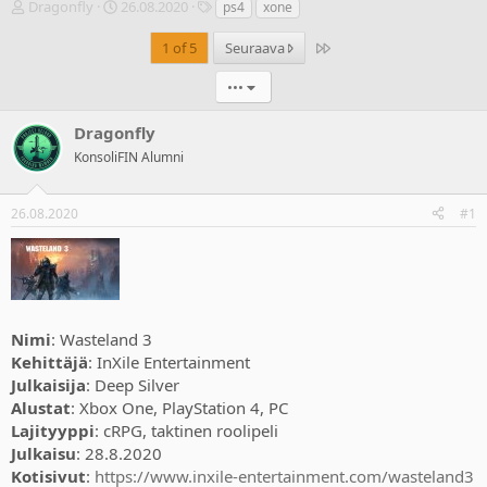
V
A
T
Dragonfly
26.08.2020
ps4
xone
i
l
u
e
o
n
Last
1 of 5
Seuraava
s
i
n
t
t
i
•••
i
u
s
k
s
t
Dragonfly
e
p
e
KonsoliFIN Alumni
t
ä
e
j
i
t
u
v
26.08.2020
#1
n
ä
a
m
l
ä
o
ä
i
r
t
ä
Nimi
: Wasteland 3
t
a
Kehittäjä
: InXile Entertainment
j
Julkaisija
: Deep Silver
a
Alustat
: Xbox One, PlayStation 4, PC
Lajityyppi
: cRPG, taktinen roolipeli
Julkaisu
: 28.8.2020
Kotisivut
:
https://www.inxile-entertainment.com/wasteland3