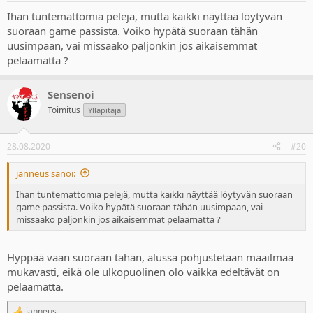
:
Ihan tuntemattomia pelejä, mutta kaikki näyttää löytyvän
suoraan game passista. Voiko hypätä suoraan tähän
uusimpaan, vai missaako paljonkin jos aikaisemmat
pelaamatta ?
Sensenoi
Toimitus
Ylläpitäjä
28.08.2020
#20
janneus sanoi:
Ihan tuntemattomia pelejä, mutta kaikki näyttää löytyvän suoraan
game passista. Voiko hypätä suoraan tähän uusimpaan, vai
missaako paljonkin jos aikaisemmat pelaamatta ?
Hyppää vaan suoraan tähän, alussa pohjustetaan maailmaa
mukavasti, eikä ole ulkopuolinen olo vaikka edeltävät on
pelaamatta.
janneus