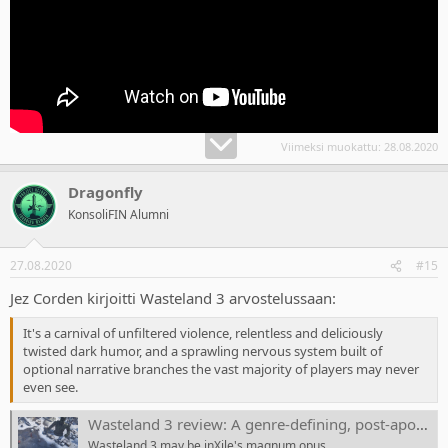
Viimeksi muokattu:
28.08.2020
Dragonfly
KonsoliFIN Alumni
27.08.2020
#15
Jez Corden kirjoitti Wasteland 3 arvostelussaan:
It's a carnival of unfiltered violence, relentless and deliciously
twisted dark humor, and a sprawling nervous system built of
optional narrative branches the vast majority of players may never
even see.
Wasteland 3 review: A genre-defining, post-apocalypse, post-punk, RPG masterpiece
Wasteland 3 may be inXile's magnum opus.