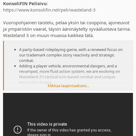
KonsoliFIN Pelisivu
:
https://www.konsolifin.net/peli/wasteland-3
Vuoropohjainen taistelu, pelaa yksin tai cooppina, ajoneuvot
ja ympäristön vaarat, täysin ääninäytelty syvääluotava tarina.
Wasteland 3 on muun muassa kaikkea tätä.
A party-based roleplaying game, with a renewed focus on
our trademark complex story reactivity and strategic
combat.
Adding a player vehicle, environmental dangers, and a
revamped, more fluid action system, we are evolving on
Wasteland 2's tactical turn-based combat and unique
encounter design.
Klikkaa laajentaaksesi...
Play solo or co-op with a friend in a story-driven experience
where your choices will open up (or close off) mission
opportunities, areas to explore, story arcs, and more.
Your Ranger Base is a core part of the experience. As you help
the local people and establish a reputation in Colorado,
quests and narrative will force you to make decisions on how
to lead.
Set in the savage lands of frozen Colorado, where survival is
difficult and a happy outcome is never guaranteed. Players