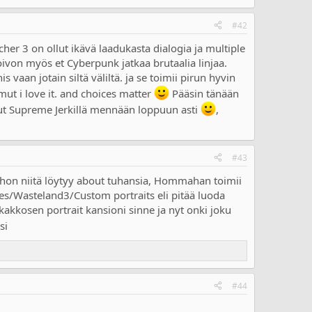
#42
her 3 on ollut ikävä laadukasta dialogia ja multiple
toivon myös et Cyberpunk jatkaa brutaalia linjaa.
vaan jotain siltä väliltä. ja se toimii pirun hyvin
 mut i love it. and choices matter
Pääsin tänään
mut Supreme Jerkillä mennään loppuun asti
,
#43
 johon niitä löytyy about tuhansia, Hommahan toimii
es/Wasteland3/Custom portraits eli pitää luoda
kakkosen portrait kansioni sinne ja nyt onki joku
si
#44