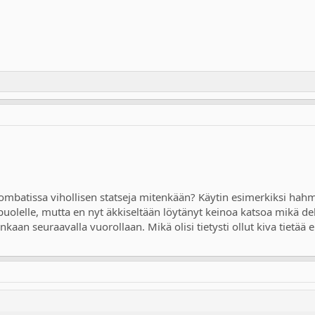
mbatissa vihollisen statseja mitenkään? Käytin esimerkiksi hahmon
puolelle, mutta en nyt äkkiseltään löytänyt keinoa katsoa mikä de
ainkaan seuraavalla vuorollaan. Mikä olisi tietysti ollut kiva tietä