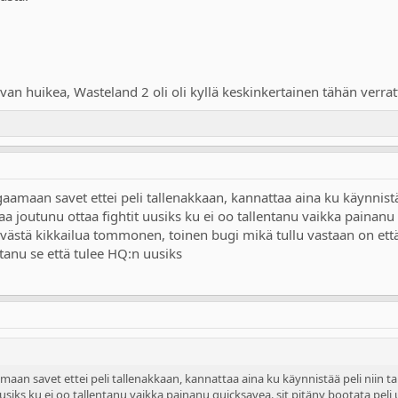
an huikea, Wasteland 2 oli oli kyllä keskinkertainen tähän verrat
gaamaan savet ettei peli tallenakkaan, kannattaa aina ku käynnistä
rtaa joutunu ottaa fightit uusiks ku ei oo tallentanu vaikka painanu 
västä kikkailua tommonen, toinen bugi mikä tullu vastaan on että 
ttanu se että tulee HQ:n uusiks
maan savet ettei peli tallenakkaan, kannattaa aina ku käynnistää peli niin tal
uusiks ku ei oo tallentanu vaikka painanu quicksavea. sit pitäny bootata peli 