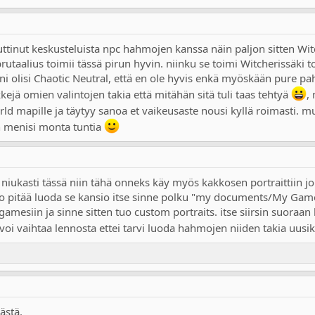
uttinut keskusteluista npc hahmojen kanssa näin paljon sitten Witc
brutaalius toimii tässä pirun hyvin. niinku se toimi Witcherissäki 
i olisi Chaotic Neutral, että en ole hyvis enkä myöskään pure pahis 
ikkejä omien valintojen takia että mitähän sitä tuli taas tehtyä
,
d mapille ja täytyy sanoa et vaikeusaste nousi kyllä roimasti. 
n menisi monta tuntia
ika niukasti tässä niin tähä onneks käy myös kakkosen portraittiin
io pitää luoda se kansio itse sinne polku "my documents/My Gam
esiin ja sinne sitten tuo custom portraits. itse siirsin suoraan 
voi vaihtaa lennosta ettei tarvi luoda hahmojen niiden takia uusik
ästä.