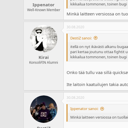
kikkailua tommonen, toinen bugi mi
Ippenator
Well-Known Member
Minkä laitteen versiossa on tuo
30.08.2020
DestiZ sanoi:
itellä on nyt ikävästi alkanu bugaa
pari kertaa joutunu ottaa fightit 
kikkailua tommonen, toinen bugi mi
Kirai
KonsoliFIN Alumni
Onko tää tullu vaa sillä quicksa
Ite laitoin kaatuilujen takia au
30.08.2020
Ippenator sanoi:
Minkä laitteen versiossa on tuolla
DestiZ