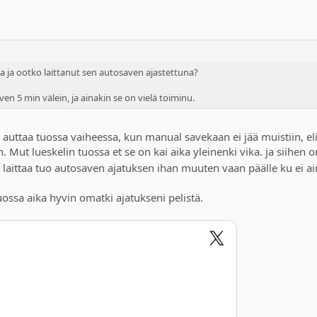
lla ja ootko laittanut sen autosaven ajastettuna?
aven 5 min välein, ja ainakin se on vielä toiminu.
auttaa tuossa vaiheessa, kun manual savekaan ei jää muistiin, eli
an. Mut lueskelin tuossa et se on kai aika yleinenki vika. ja siihe
ä laittaa tuo autosaven ajatuksen ihan muuten vaan päälle ku ei a
ossa aika hyvin omatki ajatukseni pelistä.