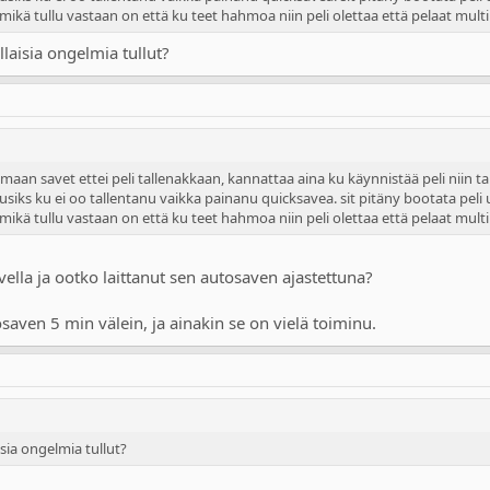
kä tullu vastaan on että ku teet hahmoa niin peli olettaa että pelaat multip
llaisia ongelmia tullut?
maan savet ettei peli tallenakkaan, kannattaa aina ku käynnistää peli niin tal
uusiks ku ei oo tallentanu vaikka painanu quicksavea. sit pitäny bootata peli 
kä tullu vastaan on että ku teet hahmoa niin peli olettaa että pelaat multip
vella ja ootko laittanut sen autosaven ajastettuna?
tosaven 5 min välein, ja ainakin se on vielä toiminu.
isia ongelmia tullut?