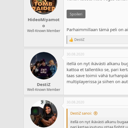
o
n
s
Spoileri
:
HideoMiyamot
o
Parhaimmillaan tämä peli on aiv
Well-Known Member
DestiZ
R
e
a
30.08.2020
c
t
itellä on nyt ikävästi alkanu bu
i
o
kattoa et tallentiko se, pari ke
n
taas save toimii vähä turhanpäi
s
multiplayerissa ja siihen on au
:
DestiZ
Well-Known Member
30.08.2020
DestiZ sanoi:
itellä on nyt ikävästi alkanu bugaa
pari kertaa joutunu ottaa fightit 