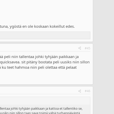
tuna, ygöstä en ole koskaan kokeillut edes.
#45
ä peli niin tallentaa johki tyhjään paikkaan ja
quicksavea. sit pitäny bootata peli uusiks niin sillon
ku teet hahmoa niin peli olettaa että pelaat
#46
lentaa johki tyhjään paikkaan ja kattoa et tallentiko se,
uusiks niin sillon taas save toimii vähä turhanpäivästä