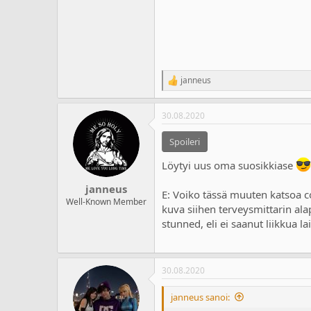
janneus
R
e
a
30.08.2020
c
t
i
Spoileri
o
n
Löytyi uus oma suosikkiase
s
:
janneus
E: Voiko tässä muuten katsoa co
Well-Known Member
kuva siihen terveysmittarin ala
stunned, eli ei saanut liikkua l
30.08.2020
janneus sanoi: