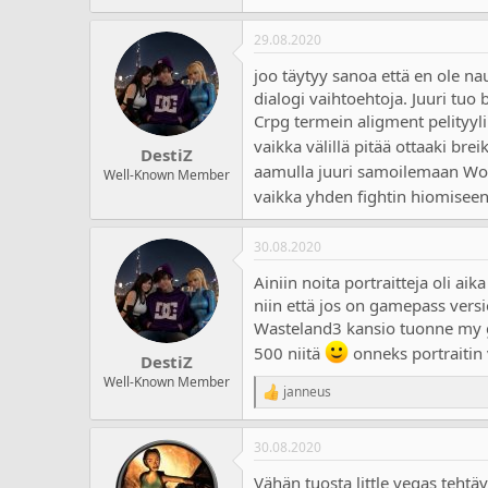
a
m
l
ä
29.08.2020
o
ä
i
r
joo täytyy sanoa että en ole na
t
ä
dialogi vaihtoehtoja. Juuri tuo 
t
Crpg termein aligment pelityylin
a
j
vaikka välillä pitää ottaaki bre
DestiZ
a
aamulla juuri samoilemaan Worl
Well-Known Member
vaikka yhden fightin hiomisee
30.08.2020
Ainiin noita portraitteja oli a
niin että jos on gamepass vers
Wasteland3 kansio tuonne my gam
500 niitä
onneks portraitin 
DestiZ
Well-Known Member
janneus
R
e
a
30.08.2020
c
t
Vähän tuosta little vegas tehtäv
i