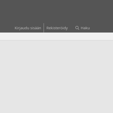
Kirjaudu sisään
Rekisteröidy
Haku