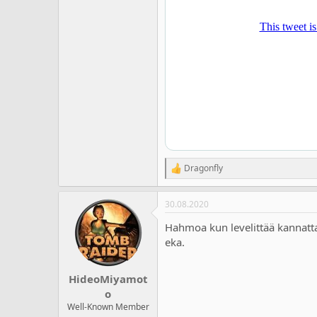
Dragonfly
R
e
a
30.08.2020
c
t
Hahmoa kun levelittää kannattaa
i
o
eka.
n
s
:
HideoMiyamot
o
Well-Known Member