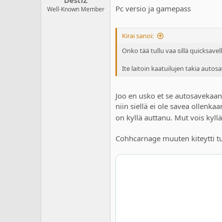
Pc versio ja gamepass
Well-Known Member
Kirai sanoi:
Onko tää tullu vaa sillä quicksave
Ite laitoin kaatuilujen takia autos
Joo en usko et se autosavekaan 
niin siellä ei ole savea ollenka
on kyllä auttanu. Mut vois kyll
Cohhcarnage muuten kiteytti tu