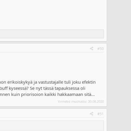
#50
 erikoiskykyä ja vastustajalle tuli joku efektin
buff kyseessä? Se nyt tässä tapauksessa oli
ä ennen kuin priorisoion kaikki hakkaamaan sitä...
Viimeksi muokattu:
30.08.2020
#51