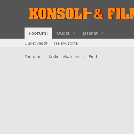
Foorumi
Uudet
Jäsenet
Uudet viestit
Hae sivustolta
Foorumi
Keskustelualueet
Pelit