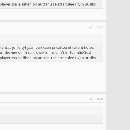
layerissa ja siihen on auttanu se että tulee HQ:n uusiks
#47
lentaa johki tyhjään paikkaan ja kattoa et tallentiko se,
uusiks niin sillon taas save toimii vähä turhanpäivästä
layerissa ja siihen on auttanu se että tulee HQ:n uusiks
#48