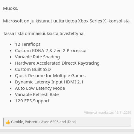
Muoks.
Microsoft on julkistanut uutta tietoa Xbox Series X -konsolista.
Tässä lista ominaisuuksista tiivistettynä:
12 Teraflops
Custom RDNA 2 & Zen 2 Processor
Variable Rate Shading
Hardware Accelerated DirectX Raytracing
Custom Built SSD
Quick Resume for Multiple Games
Dynamic Latency Input HDMI 2.1
Auto Low Latency Mode
Variable Refresh Rate
120 FPS Support
Viimeksi muokattu:
15.11.2020
Gimble
,
Poistettu jäsen 6395
and
JTahti
R
e
a