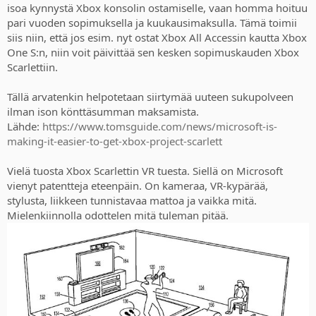
isoa kynnystä Xbox konsolin ostamiselle, vaan homma hoituu
pari vuoden sopimuksella ja kuukausimaksulla. Tämä toimii
siis niin, että jos esim. nyt ostat Xbox All Accessin kautta Xbox
One S:n, niin voit päivittää sen kesken sopimuskauden Xbox
Scarlettiin.
Tällä arvatenkin helpotetaan siirtymää uuteen sukupolveen
ilman ison könttäsumman maksamista.
Lähde:
https://www.tomsguide.com/news/microsoft-is-
making-it-easier-to-get-xbox-project-scarlett
Vielä tuosta Xbox Scarlettin VR tuesta. Siellä on Microsoft
vienyt patentteja eteenpäin. On kameraa, VR-kypärää,
stylusta, liikkeen tunnistavaa mattoa ja vaikka mitä.
Mielenkiinnolla odottelen mitä tuleman pitää.