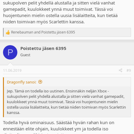
sukupolven pelit yhdellä alustalla ja sitten vielä vanhat
gamepadit, kuulokkeet ynnä muut toimivat. Tässä voi
huojentunein mielin ostella uusia lisälaitteita, kun tietää
niiden toimivan myös Scarlettin kanssa.
Renebauman
and
Poistettu jäsen 6395
R
e
a
Poistettu jäsen 6395
c
P
t
Guest
i
o
n
11.06.2019
#9
s
:
Dragonfly sanoi:
Jep. Tämä on todella iso uutinen. Ensinnäkin neljän Xbox -
sukupolven pelit yhdellä alustalla ja sitten vielä vanhat gamepadit,
kuulokkeet ynnä muut toimivat. Tässä voi huojentunein mielin
ostella uusia lisälaitteita, kun tietää niiden toimivan myös Scarlettin
kanssa.
Todella hyvä ominaisuus. Säästää hyvän rahan kun on
ennestään elite ohjain, kuulokkeet ym ja todella iso