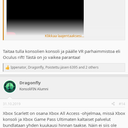
Klikkaa laajentaaksesi...
Taitaa tulla konsolien konsoli ja päälle VR parhaimmistoa eli
Oculus rift! Tästä on jo vaikea parantaa!
Ippenator
,
Dragonfly
,
Poistettu jäsen 6395
and 2 others
R
e
a
Dragonfly
c
t
KonsoliFIN Alumni
i
o
n
31.10.2019
#14
s
:
Xbox Scarlett on osana Xbox All Access -ohjelmaa, missä Xbox
konsoli ja Xbox Game Pass Ultimaten kaltaiset palvelut
bundlataan yhden kuukausi hinnan taakse. Näin ei siis ole