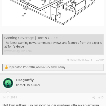
Gaming Coverage | Tom's Guide
The latest Gaming news, comment, reviews and features from the experts
at Tom's Guide
www.tomsguide.com
Viimeksi muokattu:
31.10.2019
Ippenator
,
Poistettu jäsen 6395
and
Enemy
R
e
a
Dragonfly
c
t
KonsoliFIN Alumni
i
o
n
14.11.2019
#15
s
:
Nyt kun julkaisuun on noin vuosi voidaan olla aika varmoja,