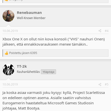
R
e
a
Renebauman
c
t
Well-Known Member
i
o
n
10.06.2019
#4
s
:
Xbox One X on ollut niin kova konsoli ("VHS" nauhuri Onen)
jälkeen, että ennakkovaraukseen menee tämäkin..
Poistettu jäsen 6395
R
e
a
TT-2k
c
t
Rauhanlähettiläs
Ylläpitäjä
i
o
n
10.06.2019
#5
s
:
Ja koska asiaa varmasti joku kysyy: kyllä, Project Scarlettissa
on edelleen optinen asema. Asialle saatiin vahvistus
Eurogamerin haastateltua Microsoft Games Studiosin
johtajaa, Matt Bootya.