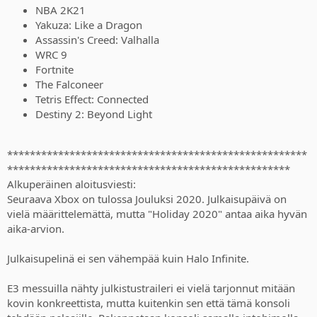
NBA 2K21
Yakuza: Like a Dragon
Assassin's Creed: Valhalla
WRC 9
Fortnite
The Falconeer
Tetris Effect: Connected
Destiny 2: Beyond Light
*****************************************************
**************************************************
Alkuperäinen aloitusviesti:
Seuraava Xbox on tulossa Jouluksi 2020. Julkaisupäivä on
vielä määrittelemättä, mutta "Holiday 2020" antaa aika hyvän
aika-arvion.
Julkaisupelinä ei sen vähempää kuin Halo Infinite.
E3 messuilla nähty julkistustraileri ei vielä tarjonnut mitään
kovin konkreettista, mutta kuitenkin sen että tämä konsoli