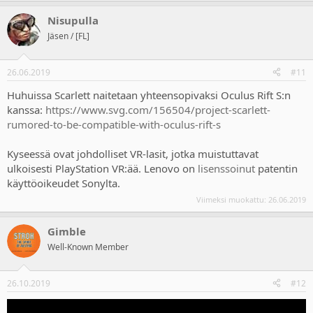
a
Nisupulla
c
t
Jäsen / [FL]
i
o
n
26.06.2019
#11
s
:
Huhuissa Scarlett naitetaan yhteensopivaksi Oculus Rift S:n
kanssa:
https://www.svg.com/156504/project-scarlett-
rumored-to-be-compatible-with-oculus-rift-s
Kyseessä ovat johdolliset VR-lasit, jotka muistuttavat
ulkoisesti PlayStation VR:ää. Lenovo on
lisenssoinut
patentin
käyttöoikeudet Sonylta.
Viimeksi muokattu:
26.06.2019
Gimble
Well-Known Member
26.10.2019
#12