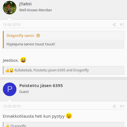
JTahti
c
t
Well-Known Member
i
o
n
10.06.2019
#2
s
:
Dragonfly sanoi:
Hypejuna sanoo tsuut tsuut!
Jeesbox.
Rullakebab
,
Poistettu jäsen 6395
and
Dragonfly
R
e
a
Poistettu jäsen 6395
c
P
t
Guest
i
o
n
10.06.2019
#3
s
:
Ennakkotilausta heti kun pystyy
Dragonfly