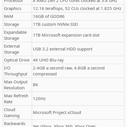
Processor
8 AMD Zen 2 CPU cores clocked at 3.8 GHz
Graphics
12.16 teraflops, 52 CUs clocked at 1.825 GHz
RAM
16GB of GDDR6
Storage
1TB custom NVMe SSD
Expandable
1TB Microsoft expansion card slot
Storage
External
USB 3.2 external HDD support
Storage
Optical Drive
4K UHD Blu-ray
I/O
2.4GB a second raw, 4.8GB a second
Throughput
compressed
Max Output
8K
Resolution
Max Refresh
120Hz
Rate
Cloud
Microsoft Project xCloud
Gaming
Backwards
Yes (Xbox, Xbox 360, Xbox One)