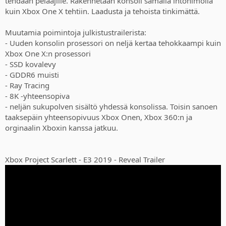
tehdään pelaajille. Rakennetaan konsoli samalla intohimolla
kuin Xbox One X tehtiin. Laadusta ja tehoista tinkimättä.
Muutamia poimintoja julkistustrailerista:
- Uuden konsolin prosessori on neljä kertaa tehokkaampi kuin
Xbox One X:n prosessori
- SSD kovalevy
- GDDR6 muisti
- Ray Tracing
- 8K -yhteensopiva
- neljän sukupolven sisältö yhdessä konsolissa. Toisin sanoen
taaksepäin yhteensopivuus Xbox Onen, Xbox 360:n ja
orginaalin Xboxin kanssa jatkuu.
Xbox Project Scarlett - E3 2019 - Reveal Trailer