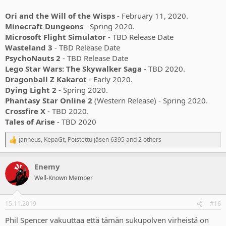
Ori and the Will of the Wisps
- February 11, 2020.
Minecraft Dungeons
- Spring 2020.
Microsoft Flight Simulator
- TBD Release Date
Wasteland 3
- TBD Release Date
PsychoNauts 2
- TBD Release Date
Lego Star Wars: The Skywalker Saga
- TBD 2020.
Dragonball Z Kakarot
- Early 2020.
Dying Light 2
- Spring 2020.
Phantasy Star Online 2
(Western Release) - Spring 2020.
Crossfire X
- TBD 2020.
Tales of Arise
- TBD 2020
janneus
,
KepaGt
,
Poistettu jäsen 6395
and 2 others
R
e
a
Enemy
c
t
Well-Known Member
i
o
n
15.11.2019
#16
s
:
Phil Spencer vakuuttaa että tämän sukupolven virheistä on