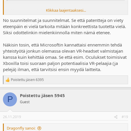
Klikkaa laajentaaksesi...
Taisi nämä suunnitelmat mennä uusiksi.
No suunnitelmat ja suunnitelmat. Se että patentteja on viety
eteenpäin ei vielä tarkoita mitään konkreettista tuotetta vielä.
Siksi odottelinkin mielenkiinnolla miten nämä etenee.
Näkisin tosin, että Microsoftin kannattaisi ennemmin tehdä
yhteistyötä jonkun olemassa olevan VR-headset valmistajan
kanssa kuin kehittää omaa. Se että esim. Oculukset toimisivat
Xboxilla toisi suoraan paljon potentiaalisia VR-pelaajia (ja
pelejä) ilman, että tarvitsisi ensin myydä laitteita.
Poistettu jäsen 6395
R
e
a
Poistettu jäsen 5945
c
P
t
Guest
i
o
n
26.11.2019
#19
s
:
Dragonfly sanoi: