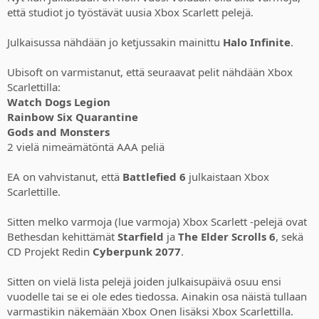
että studiot jo työstävät uusia Xbox Scarlett pelejä.
Julkaisussa nähdään jo ketjussakin mainittu
Halo Infinite
.
Ubisoft on varmistanut, että seuraavat pelit nähdään Xbox
Scarlettilla:
Watch Dogs Legion
Rainbow Six Quarantine
Gods and Monsters
2 vielä nimeämätöntä AAA peliä
EA on vahvistanut, että
Battlefied 6
julkaistaan Xbox
Scarlettille.
Sitten melko varmoja (lue varmoja) Xbox Scarlett -pelejä ovat
Bethesdan kehittämät
Starfield
ja
The Elder Scrolls 6
, sekä
CD Projekt Redin
Cyberpunk 2077
.
Sitten on vielä lista pelejä joiden julkaisupäivä osuu ensi
vuodelle tai se ei ole edes tiedossa. Ainakin osa näistä tullaan
varmastikin näkemään Xbox Onen lisäksi Xbox Scarlettilla.