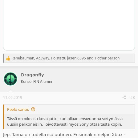
Renebauman
,
Ac3way
,
Poistettu jäsen 6395
and 1 other person
R
e
a
Dragonfly
c
t
KonsoliFIN Alumni
i
o
n
11.06.2019
#8
s
:
Peelo sanoi:
Tässä on oikeasti kova juttu, kun ollaan ensivuonna siirtymässä
uusiin pelikoneisiin. Toivottavasti myös Sony ottaa tästä kopin.
Jep. Tämä on todella iso uutinen. Ensinnäkin neljän Xbox -