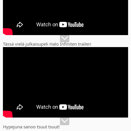
Tässä vielä julkaisupeli Halo Infiniten traileri
Hypejuna sanoo tsuut tsuut!