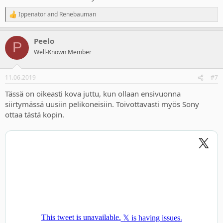
Ippenator
and
Renebauman
R
e
a
Peelo
c
P
t
Well-Known Member
i
o
n
11.06.2019
#7
s
:
Tässä on oikeasti kova juttu, kun ollaan ensivuonna
siirtymässä uusiin pelikoneisiin. Toivottavasti myös Sony
ottaa tästä kopin.