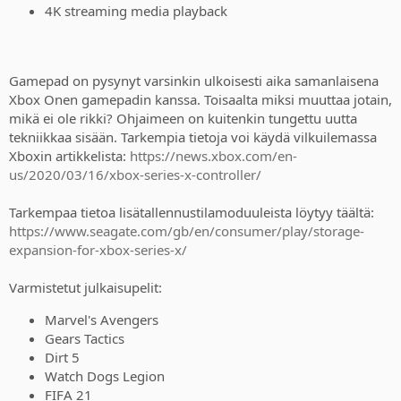
4K streaming media playback
Gamepad on pysynyt varsinkin ulkoisesti aika samanlaisena
Xbox Onen gamepadin kanssa. Toisaalta miksi muuttaa jotain,
mikä ei ole rikki? Ohjaimeen on kuitenkin tungettu uutta
tekniikkaa sisään. Tarkempia tietoja voi käydä vilkuilemassa
Xboxin artikkelista:
https://news.xbox.com/en-
us/2020/03/16/xbox-series-x-controller/
Tarkempaa tietoa lisätallennustilamoduuleista löytyy täältä:
https://www.seagate.com/gb/en/consumer/play/storage-
expansion-for-xbox-series-x/
Varmistetut julkaisupelit:
Marvel's Avengers
Gears Tactics
Dirt 5
Watch Dogs Legion
FIFA 21