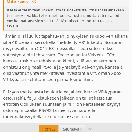
Miika_- sanoi:
Itsellä ei ole mitään kokemusta tai kosketusta vr:n kanssa ainakaan
toistaiseksi vaikka tekisi mieli tuo psvr ostaa. mutta kuten sanoit
niin kannattaisi Microsoftin lähtä mukaan tohon kelkkaa jollain
tavalla.
Tämän olisi luullut tapahtuvan jo nykyisen sukupolven aikana,
sillä 4K pelaamisen ohella "hi-fidelity VR" lukeutui Scorpion
myyntivaltteihin 2017 E3-messuilla. Tiedä sitten miksei
yhteistyötä ole tehty esim. Facebookin tai Valven/HTC:n
kanssa. Tuskin se tehoista on kiinni, sillä VR-pelaaminen
onnistuu originaali PS4:lla ja yhteistyö Valven ym. kanssa ei
olisi vaatinut yhtä merkittävää investointia vrt. oman Xbox
VR-kypärän kehittämiseen ja markkinointiin.
E: Myös meikäläistä houkuttelee jälleen kerran VR-kypärän
osto. Half-Life julkistukseen jälkeen on tullut katseltua
eritoten Oculuksen suuntaan ja hiiri on kertaalleen käynyt
ostonapin päällä. PSVR2 lähtee hyvin suurella
todennäköisyydellä heti julkaisussa ostoon.
Last
1 of 182
Seuraava