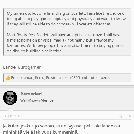
My time's up, but one final thing on Scarlett. Fans like the choice of
being able to play games digitally and physically and want to know
if they will still be able to do choose - will Scarlett offer that?
Matt Booty: Yes, Scarlett will have an optical disc drive. I still have
films at home on physical media - not many, but a few of my
favourites. We know people have an attachment to buying games
on disc, to building a collection.
Lähde:
Eurogamer
Renebauman
,
Peelo
,
Poistettu jäsen 6395
and 1 other person
R
e
a
Remeded
c
t
Well-Known Member
i
o
n
10.06.2019
#6
s
:
Ja kuten joskus jo sanoin, ei ne fyysiset pelit ole lähdössä
mihinkää vielä lähivuosikymmeninä.