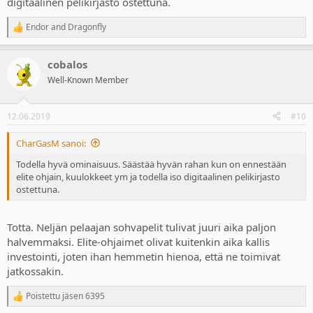
digitaalinen pelikirjasto ostettuna.
Endor
and
Dragonfly
R
e
a
cobalos
c
t
Well-Known Member
i
o
n
12.06.2019
#10
s
:
CharGasM sanoi:
Todella hyvä ominaisuus. Säästää hyvän rahan kun on ennestään
elite ohjain, kuulokkeet ym ja todella iso digitaalinen pelikirjasto
ostettuna.
Totta. Neljän pelaajan sohvapelit tulivat juuri aika paljon
halvemmaksi. Elite-ohjaimet olivat kuitenkin aika kallis
investointi, joten ihan hemmetin hienoa, että ne toimivat
jatkossakin.
Poistettu jäsen 6395
R
e