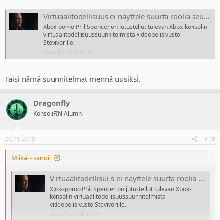
Lähde:
https://www.tomsguide.com/news/microsoft-is-making-it-
Virtuaalitodellisuus ei näyttele suurta roolia seuraavan sukupolven Xboxilla – "Kukaan ei kaipaa sitä"
easier-to-get-xbox-project-scarlett
Xbox-pomo Phil Spencer on jutustellut tulevan Xbox-konsolin
Vielä tuosta Xbox Scarlettin VR tuesta. Siellä on Microsoft vienyt
virtuaalitodellisuussuunnitelmista videopelisivusto
patentteja eteenpäin. On kameraa, VR-kypärää, stylusta, liikkeen
Stevivorille.
tunnistavaa mattoa ja vaikka mitä. Mielenkiinnolla odottelen mitä
www.konsolifin.net
tuleman pitää.
Taisi nämä suunnitelmat mennä uusiksi.
Gaming Coverage | Tom's Guide
Dragonfly
The latest Gaming news, comment, reviews and features from the
experts at Tom's Guide
KonsoliFIN Alumni
www.tomsguide.com
26.11.2019
#18
Miika_- sanoi:
Virtuaalitodellisuus ei näyttele suurta roolia seuraavan sukupolven Xboxilla – "Kukaan ei kaipaa sitä"
Xbox-pomo Phil Spencer on jutustellut tulevan Xbox-
konsolin virtuaalitodellisuussuunnitelmista
videopelisivusto Stevivorille.
www.konsolifin.net