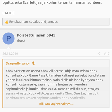
opittu, eikä Scarlett jää jalkoihin tehon tai hinnan suhteen.
LÄHDE
Renebauman
,
cobalos
and
janneus
R
e
a
Poistettu jäsen 5945
c
P
t
Guest
i
o
n
26.11.2019
#17
s
:
Dragonfly sanoi:
Xbox Scarlett on osana Xbox All Access -ohjelmaa, missä Xbox
konsoli ja Xbox Game Pass Ultimaten kaltaiset palvelut bundlataan
yhden kuukausi hinnan taakse. Näin ei siis ole isoa kynnystä Xbox
konsolin ostamiselle, vaan homma hoituu pari vuoden
sopimuksella ja kuukausimaksulla. Tämä toimii siis niin, että jos
esim. nyt ostat Xbox All Accessin kautta Xbox One S:n, niin voit
päivittää sen kesken sopimuskauden Xbox Scarlettiin.
Klikkaa laajentaaksesi...
Tällä arvatenkin helpotetaan siirtymää uuteen sukupolveen ilman
ison könttäsumman maksamista.