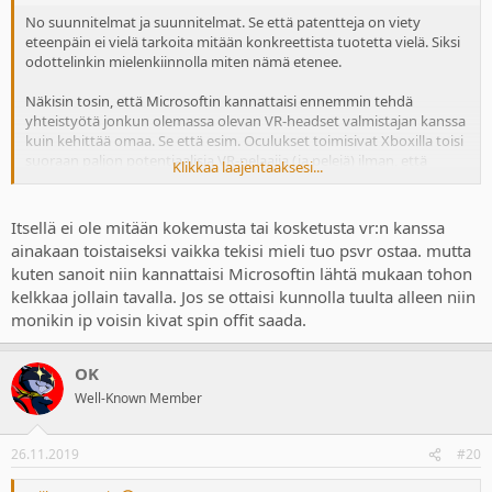
No suunnitelmat ja suunnitelmat. Se että patentteja on viety
eteenpäin ei vielä tarkoita mitään konkreettista tuotetta vielä. Siksi
odottelinkin mielenkiinnolla miten nämä etenee.
Näkisin tosin, että Microsoftin kannattaisi ennemmin tehdä
yhteistyötä jonkun olemassa olevan VR-headset valmistajan kanssa
kuin kehittää omaa. Se että esim. Oculukset toimisivat Xboxilla toisi
suoraan paljon potentiaalisia VR-pelaajia (ja pelejä) ilman, että
Klikkaa laajentaaksesi...
tarvitsisi ensin myydä laitteita.
Itsellä ei ole mitään kokemusta tai kosketusta vr:n kanssa
ainakaan toistaiseksi vaikka tekisi mieli tuo psvr ostaa. mutta
kuten sanoit niin kannattaisi Microsoftin lähtä mukaan tohon
kelkkaa jollain tavalla. Jos se ottaisi kunnolla tuulta alleen niin
monikin ip voisin kivat spin offit saada.
OK
Well-Known Member
26.11.2019
#20