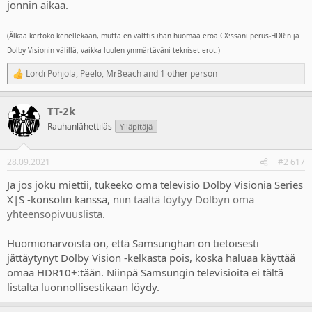
jonnin aikaa.
(Älkää kertoko kenellekään, mutta en välttis ihan huomaa eroa CX:ssäni perus-HDR:n ja
Dolby Visionin välillä, vaikka luulen ymmärtäväni tekniset erot.)
Lordi Pohjola
,
Peelo
,
MrBeach
and 1 other person
R
e
a
TT-2k
c
t
Rauhanlähettiläs
Ylläpitäjä
i
o
n
28.09.2021
#2 617
s
:
Ja jos joku miettii, tukeeko oma televisio Dolby Visionia Series
X|S -konsolin kanssa, niin
täältä löytyy Dolbyn oma
yhteensopivuuslista
.
Huomionarvoista on, että Samsunghan on tietoisesti
jättäytynyt Dolby Vision -kelkasta pois, koska haluaa käyttää
omaa HDR10+:tään. Niinpä Samsungin televisioita ei tältä
listalta luonnollisestikaan löydy.