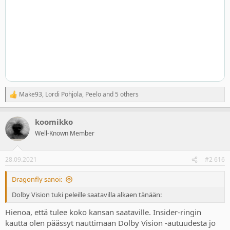
Make93
,
Lordi Pohjola
,
Peelo
and 5 others
R
e
a
koomikko
c
t
Well-Known Member
i
o
n
28.09.2021
#2 616
s
:
Dragonfly sanoi:
Dolby Vision tuki peleille saatavilla alkaen tänään:
Hienoa, että tulee koko kansan saataville. Insider-ringin
kautta olen päässyt nauttimaan Dolby Vision -autuudesta jo