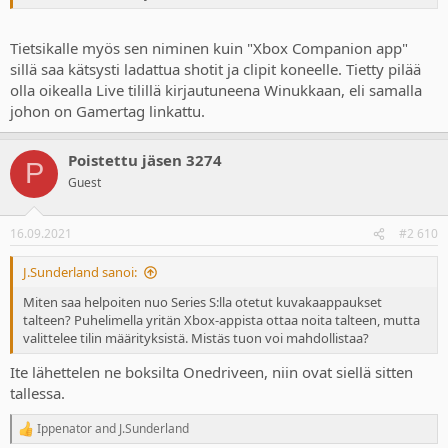
Tietsikalle myös sen niminen kuin "Xbox Companion app"
sillä saa kätsysti ladattua shotit ja clipit koneelle. Tietty pilää
olla oikealla Live tilillä kirjautuneena Winukkaan, eli samalla
johon on Gamertag linkattu.
Poistettu jäsen 3274
P
Guest
16.09.2021
#2 610
J.Sunderland sanoi:
Miten saa helpoiten nuo Series S:lla otetut kuvakaappaukset
talteen? Puhelimella yritän Xbox-appista ottaa noita talteen, mutta
valittelee tilin määrityksistä. Mistäs tuon voi mahdollistaa?
Ite lähettelen ne boksilta Onedriveen, niin ovat siellä sitten
tallessa.
Ippenator
and
J.Sunderland
R