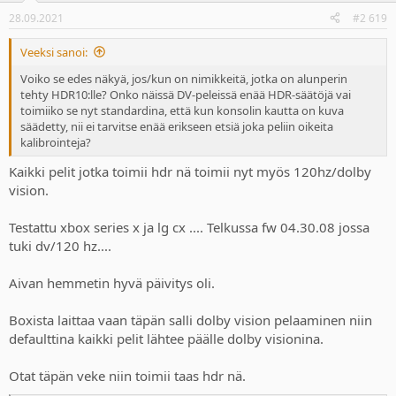
28.09.2021
#2 619
Veeksi sanoi:
Voiko se edes näkyä, jos/kun on nimikkeitä, jotka on alunperin
tehty HDR10:lle? Onko näissä DV-peleissä enää HDR-säätöjä vai
toimiiko se nyt standardina, että kun konsolin kautta on kuva
säädetty, nii ei tarvitse enää erikseen etsiä joka peliin oikeita
kalibrointeja?
Kaikki pelit jotka toimii hdr nä toimii nyt myös 120hz/dolby
vision.
Testattu xbox series x ja lg cx .... Telkussa fw 04.30.08 jossa
tuki dv/120 hz....
Aivan hemmetin hyvä päivitys oli.
Boxista laittaa vaan täpän salli dolby vision pelaaminen niin
defaulttina kaikki pelit lähtee päälle dolby visionina.
Otat täpän veke niin toimii taas hdr nä.