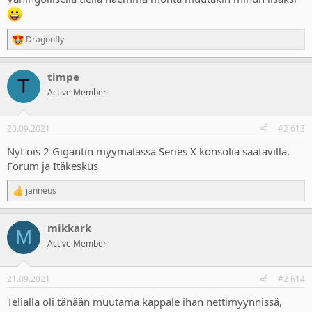
Dragonfly
R
e
a
timpe
c
T
t
Active Member
i
o
n
20.09.2021
#2 613
s
:
Nyt ois 2 Gigantin myymälässä Series X konsolia saatavilla.
Forum ja Itäkeskus
janneus
R
e
a
mikkark
c
M
t
Active Member
i
o
n
21.09.2021
#2 614
s
:
Telialla oli tänään muutama kappale ihan nettimyynnissä,