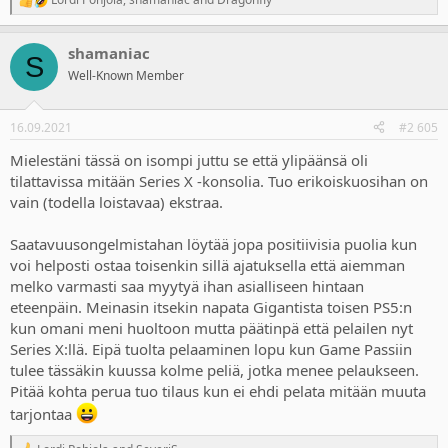
R
e
a
shamaniac
c
S
t
Well-Known Member
i
o
n
16.09.2021
#2 605
s
:
Mielestäni tässä on isompi juttu se että ylipäänsä oli
tilattavissa mitään Series X -konsolia. Tuo erikoiskuosihan on
vain (todella loistavaa) ekstraa.
Saatavuusongelmistahan löytää jopa positiivisia puolia kun
voi helposti ostaa toisenkin sillä ajatuksella että aiemman
melko varmasti saa myytyä ihan asialliseen hintaan
eteenpäin. Meinasin itsekin napata Gigantista toisen PS5:n
kun omani meni huoltoon mutta päätinpä että pelailen nyt
Series X:llä. Eipä tuolta pelaaminen lopu kun Game Passiin
tulee tässäkin kuussa kolme peliä, jotka menee pelaukseen.
Pitää kohta perua tuo tilaus kun ei ehdi pelata mitään muuta
tarjontaa