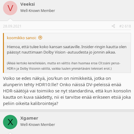
Veeksi
V
Well-Known Member
28.09.2021
#2 618
koomikko sanoi:
Hienoa, että tulee koko kansan saataville. Insider-ringin kautta olen
päässyt nauttimaan Dolby Vision -autuudesta jo jonnin aikaa.
(Älkää kertoko kenellekään, mutta en välttis ihan huomaa eroa CX:ssäni perus-
HDR:n ja Dolby Visionin välillä, vaikka luulen ymmärtäväni tekniset erot.)
Voiko se edes näkyä, jos/kun on nimikkeitä, jotka on
alunperin tehty HDR10:lle? Onko näissä DV-peleissä enää
HDR-säätöjä vai toimiiko se nyt standardina, että kun konsolin
kautta on kuva säädetty, nii ei tarvitse enää erikseen etsiä joka
peliin oikeita kalibrointeja?
Xgamer
X
Well-Known Member