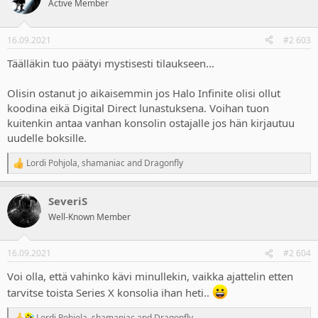
Active Member
i
o
n
16.09.2021
#2 603
s
:
Täälläkin tuo päätyi mystisesti tilaukseen...
Olisin ostanut jo aikaisemmin jos Halo Infinite olisi ollut
koodina eikä Digital Direct lunastuksena. Voihan tuon
kuitenkin antaa vanhan konsolin ostajalle jos hän kirjautuu
uudelle boksille.
Lordi Pohjola
,
shamaniac
and
Dragonfly
R
e
a
SeveriS
c
t
Well-Known Member
i
o
n
16.09.2021
#2 604
s
:
Voi olla, että vahinko kävi minullekin, vaikka ajattelin etten
tarvitse toista Series X konsolia ihan heti..
Lordi Pohjola
,
shamaniac
and
Dragonfly