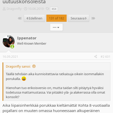
uutuuskonsoleista
V
A
T
Dragonfly
10.06.2019
xsx
i
l
u
e
o
n
Ensimmäinen
Last
Edellinen
131 of 182
Seuraava
s
i
n
t
t
i
•••
i
u
s
k
s
t
Ippenator
e
p
e
Well-Known Member
t
ä
e
j
i
t
u
v
16.09.2021
#2 601
n
ä
a
m
Dragonfly sanoi:
l
ä
o
ä
Täällä tehdään aika kunnioitettavia ratkaisuja oikein isommallakin
i
r
porukalla.
t
ä
t
Hienohan tuo erikoisversio on, mutta taidan silti pitäytyä hyväksi
a
todetussa mattamustassa. Vai pitääkö ylä- ja alakerrassa olla omat
j
konsolit?
a
Aika liipaisinherkkää porukkaa kieltämättä! Kohta 8-vuotiaalla
pojallani on muuten omassa huoneessaan alkuperäinen