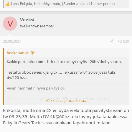
Lordi Pohjola
,
HideoMiyamoto
,
J.Sunderland
and 1 other person
R
e
a
Veeksi
c
V
t
Well-Known Member
i
o
n
28.09.2021
#2 620
s
:
heeke sanoi:
Kaikki pelit jotka toimii hdr nä toimii nyt myös 120hz/dolby vision.
Testattu xbox series x ja lg cx .... Telkussa fw 04.30.08 jossa tuki
dv/120 hz....
Aivan hemmetin hyvä päivitys oli.
Boxista laittaa vaan täpän salli dolby vision pelaaminen niin
Klikkaa laajentaaksesi...
defaulttina kaikki pelit lähtee päälle dolby visionina.
Erikoista, mutta oma CX ei löydä vielä tuota päivitystä vaan on
Otat täpän veke niin toimii taas hdr nä.
fw 03.23.35. Mutta DV 4K@60hz tuki löytyy joka tapauksessa.
Ei kyllä Gears Tacticsissa ainakaan tapahtunut mitään.