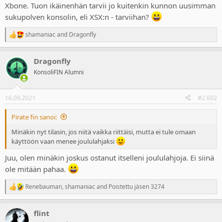
Xbone. Tuon ikäinenhän tarvii jo kuitenkin kunnon uusimman
sukupolven konsolin, eli XSX:n - tarviihan?
shamaniac
and
Dragonfly
R
e
a
Dragonfly
c
t
KonsoliFIN Alumni
i
o
n
16.09.2021
#2 602
s
:
Pirate fin sanoi:
Minäkin nyt tilasin, jos niitä vaikka riittäisi, mutta ei tule omaan
käyttöön vaan menee joululahjaksi
Juu, olen minäkin joskus ostanut itselleni joululahjoja. Ei siinä
ole mitään pahaa.
Renebauman
,
shamaniac
and
Poistettu jäsen 3274
R
e
a
flint
c
t