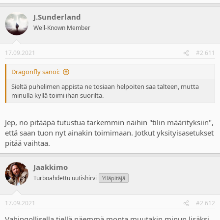
e
a
J.Sunderland
c
t
Well-Known Member
i
o
n
17.09.2021
#2 611
s
:
Dragonfly sanoi:
Sieltä puhelimen appista ne tosiaan helpoiten saa talteen, mutta
minulla kyllä toimi ihan suorilta.
Jep, no pitääpä tutustua tarkemmin näihin "tilin määrityksiin",
että saan tuon nyt ainakin toimimaan. Jotkut yksityisasetukset
pitää vaihtaa.
Jaakkimo
Turboahdettu uutishirvi
Ylläpitäjä
17.09.2021
#2 612
Vahingollisella tiellä näemmä monta muutakin minun lisäksi