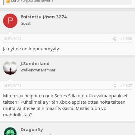
Lordi Pohjola
and
SeveriS
R
e
a
Poistettu jäsen 3274
c
P
t
Guest
i
o
n
16.09.2021
#2 606
s
:
Ja nyt ne on loppuunmyyty.
J.Sunderland
Well-Known Member
16.09.2021
#2 607
Miten saa helpoiten nuo Series S:lla otetut kuvakaappaukset
talteen? Puhelimella yritän Xbox-appista ottaa noita talteen,
mutta valittelee tilin määrityksistä. Mistäs tuon voi
mahdollistaa?
Dragonfly