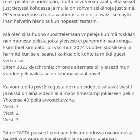
mieli pelata se uudestaan, mutta psvr versio vaatii, että seisot
just tietyssä kohdassa ja mulla on sohvan selkänoja just siinä.
PC version kanssa tuota vaatimusta ei ole ja lisäksi se näytti
ihan helvetin hienolta kun nopeasti testasin.
Mä olen siitä huono suosittelemaan vr pelejä kun mä tykkään
niin monesta pelistä jotka yleisesti ei pahemmin saa kehuja.
Esim thief simulator oli yks mun 2024 vuoden suosikkeja ja
harmitti kun se ei saanut kaikkia dlc kohteita mitkä quest
versio sai.
Sitten 2023 dyschronia: chronos alternate oli yleisesti mun
vuoden peli vaikka se on lähinnä visual novel.
Kaivoin tuolta psvr2 ketjusta ne mun videot sisältävät viestit
ja niissä on aina videon alla myös timestamp jokaiseen peliin.
Yhteensä 49 peliä arvosteltavana.
Viesti 1
Viesti 2
Viesti 3
Sitten
TÄSTÄ
pääsee lukemaan tekstimuodossa useammasta
pelistä kun selaa sivua alaspäin ja ne jatkuu vielä pari