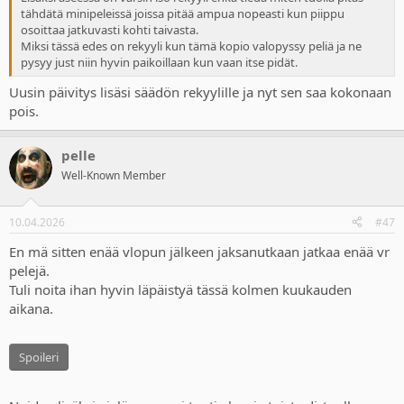
tähdätä minipeleissä joissa pitää ampua nopeasti kun piippu
osoittaa jatkuvasti kohti taivasta.
Miksi tässä edes on rekyyli kun tämä kopio valopyssy peliä ja ne
pysyy just niin hyvin paikoillaan kun vaan itse pidät.
Uusin päivitys lisäsi säädön rekyylille ja nyt sen saa kokonaan
pois.
pelle
Well-Known Member
10.04.2026
#47
En mä sitten enää vlopun jälkeen jaksanutkaan jatkaa enää vr
pelejä.
Tuli noita ihan hyvin läpäistyä tässä kolmen kuukauden
aikana.
Spoileri