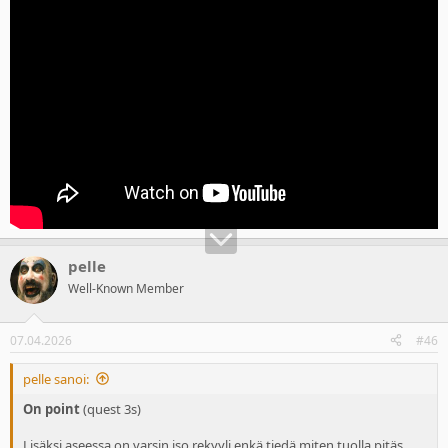
pelle
Well-Known Member
07.04.2026
#46
pelle sanoi:
On point
(quest 3s)
Lisäksi aseessa on varsin iso rekyyli enkä tiedä miten tuolla pitäs