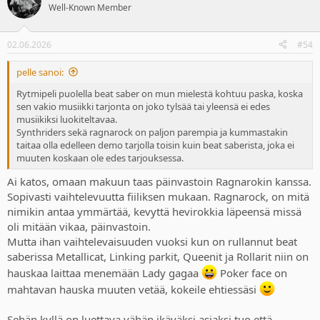
t
Well-Known Member
i
o
n
02.06.2026
#54
s
:
pelle sanoi:
Rytmipeli puolella beat saber on mun mielestä kohtuu paska, koska
sen vakio musiikki tarjonta on joko tylsää tai yleensä ei edes
musiikiksi luokiteltavaa.
Synthriders sekä ragnarock on paljon parempia ja kummastakin
taitaa olla edelleen demo tarjolla toisin kuin beat saberista, joka ei
muuten koskaan ole edes tarjouksessa.
Ai katos, omaan makuun taas päinvastoin Ragnarokin kanssa.
Sopivasti vaihtelevuutta fiiliksen mukaan. Ragnarock, on mitä
nimikin antaa ymmärtää, kevyttä hevirokkia läpeensä missä
oli mitään vikaa, päinvastoin.
Mutta ihan vaihtelevaisuuden vuoksi kun on rullannut beat
saberissa Metallicat, Linking parkit, Queenit ja Rollarit niin on
hauskaa laittaa menemään Lady gagaa
Poker face on
mahtavan hauska muuten vetää, kokeile ehtiessäsi
Sehän kyllä on luettava vähän ikäväksi asiaksi tuo että