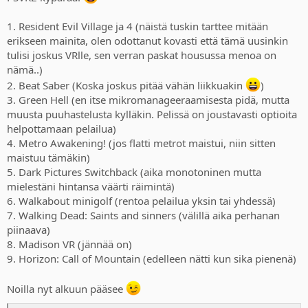
1. Resident Evil Village ja 4 (näistä tuskin tarttee mitään
erikseen mainita, olen odottanut kovasti että tämä uusinkin
tulisi joskus VRlle, sen verran paskat housussa menoa on
nämä..)
2. Beat Saber (Koska joskus pitää vähän liikkuakin
)
3. Green Hell (en itse mikromanageeraamisesta pidä, mutta
muusta puuhastelusta kylläkin. Pelissä on joustavasti optioita
helpottamaan pelailua)
4. Metro Awakening! (jos flatti metrot maistui, niin sitten
maistuu tämäkin)
5. Dark Pictures Switchback (aika monotoninen mutta
mielestäni hintansa väärti räimintä)
6. Walkabout minigolf (rentoa pelailua yksin tai yhdessä)
7. Walking Dead: Saints and sinners (välillä aika perhanan
piinaava)
8. Madison VR (jännää on)
9. Horizon: Call of Mountain (edelleen nätti kun sika pienenä)
Noilla nyt alkuun pääsee