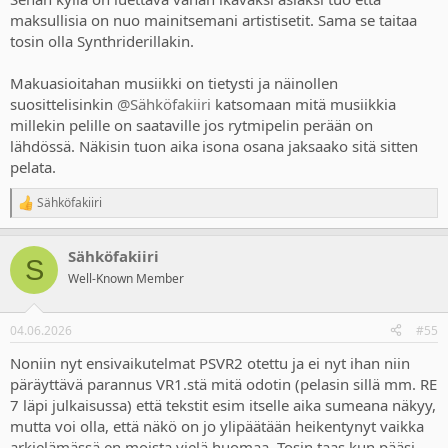
maksullisia on nuo mainitsemani artistisetit. Sama se taitaa
tosin olla Synthriderillakin.
Makuasioitahan musiikki on tietysti ja näinollen
suosittelisinkin
@Sähköfakiiri
katsomaan mitä musiikkia
millekin pelille on saataville jos rytmipelin perään on
lähdössä. Näkisin tuon aika isona osana jaksaako sitä sitten
pelata.
Sähköfakiiri
R
e
a
Sähköfakiiri
c
S
t
Well-Known Member
i
o
n
04.06.2026
#55
s
:
Noniin nyt ensivaikutelmat PSVR2 otettu ja ei nyt ihan niin
päräyttävä parannus VR1.stä mitä odotin (pelasin sillä mm. RE
7 läpi julkaisussa) että tekstit esim itselle aika sumeana näkyy,
mutta voi olla, että näkö on jo ylipäätään heikentynyt vaikka
arkielämässä en moista vielä huomaa. Tosin taas kun pääsi