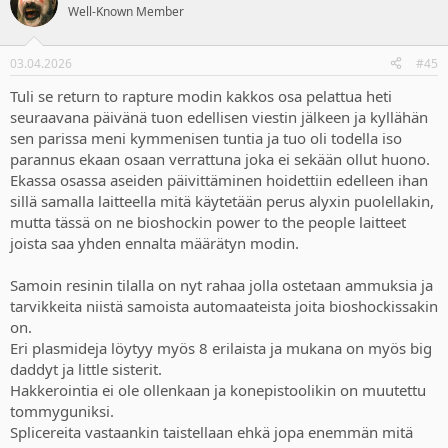
Well-Known Member
03.04.2026
#45
Tuli se return to rapture modin kakkos osa pelattua heti
seuraavana päivänä tuon edellisen viestin jälkeen ja kyllähän
sen parissa meni kymmenisen tuntia ja tuo oli todella iso
parannus ekaan osaan verrattuna joka ei sekään ollut huono.
Ekassa osassa aseiden päivittäminen hoidettiin edelleen ihan
sillä samalla laitteella mitä käytetään perus alyxin puolellakin,
mutta tässä on ne bioshockin power to the people laitteet
joista saa yhden ennalta määrätyn modin.
Samoin resinin tilalla on nyt rahaa jolla ostetaan ammuksia ja
tarvikkeita niistä samoista automaateista joita bioshockissakin
on.
Eri plasmideja löytyy myös 8 erilaista ja mukana on myös big
daddyt ja little sisterit.
Hakkerointia ei ole ollenkaan ja konepistoolikin on muutettu
tommyguniksi.
Splicereita vastaankin taistellaan ehkä jopa enemmän mitä