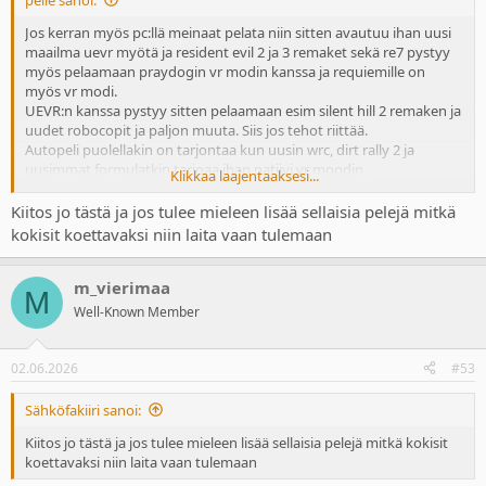
Jos kerran myös pc:llä meinaat pelata niin sitten avautuu ihan uusi
maailma uevr myötä ja resident evil 2 ja 3 remaket sekä re7 pystyy
myös pelaamaan praydogin vr modin kanssa ja requiemille on
myös vr modi.
UEVR:n kanssa pystyy sitten pelaamaan esim silent hill 2 remaken ja
uudet robocopit ja paljon muuta. Siis jos tehot riittää.
Autopeli puolellakin on tarjontaa kun uusin wrc, dirt rally 2 ja
uusimmat formulatkin tarjoaa ihan natiivi vr moodin.
Klikkaa laajentaaksesi...
Rytmipeli puolella beat saber on mun mielestä kohtuu paska, koska
Kiitos jo tästä ja jos tulee mieleen lisää sellaisia pelejä mitkä
sen vakio musiikki tarjonta on joko tylsää tai yleensä ei edes
kokisit koettavaksi niin laita vaan tulemaan
musiikiksi luokiteltavaa.
Synthriders sekä ragnarock on paljon parempia ja kummastakin
taitaa olla edelleen demo tarjolla toisin kuin beat saberista, joka ei
m_vierimaa
M
muuten koskaan ole edes tarjouksessa.
Well-Known Member
Puzzling places tarjoaa rentoa 3d palapelien kasaamista ja siitäkin
taitaa olla demo.
Pleikkarilla noiden demojen löytäminen on vaan vaivalloista kun
02.06.2026
#53
joidenkin pelien kohdalla ne löytyy sieltä kolmen pisteen takaa ja
joidenkin kohdalla sieltä erillisestä demo osiosta.
Sähköfakiiri sanoi:
Alien: rogue incursion on hyvä kunhan sitä lähtee pelaamaan sillä
Kiitos jo tästä ja jos tulee mieleen lisää sellaisia pelejä mitkä kokisit
asenteella, että se on enemmän aliens kuin alien eli toimintaa riittää,
koettavaksi niin laita vaan tulemaan
mutta tunnelma on silti kohdillaan. Valitettavasti se loppuu kesken