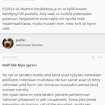
FS2024 oli steamin kevätalessa ja on se kyllä kovasti
kehittynyt VR puolella. Aika vaan on kortilla pidempään
pelailuun. Heijastukset eivät näytä niin hyviltä mitä
reaalimaailmassa, mutta muuten esim. New York oli hyvin
nätti.
pelle
Well-Known Member
26.03.2026
#44
Half-life Alyx (pcvr)
No nyt on tämäkin koettu eikä tämä enää nykyään tietenkään
pelillisesti mitenkään mullistava ole kun samat asiat on tehty
vähintään yhtä hyvin niin monessa muussakin pelissä tässä
vuosien varrella.
Sen sijaan tämä on vielä tänäkin päivänä parhaimman
näköinen pelaamani vr peli visuaalisesti. Ainoa joka pistää
kampoihin on horizon: call of the mountain, mutta sen