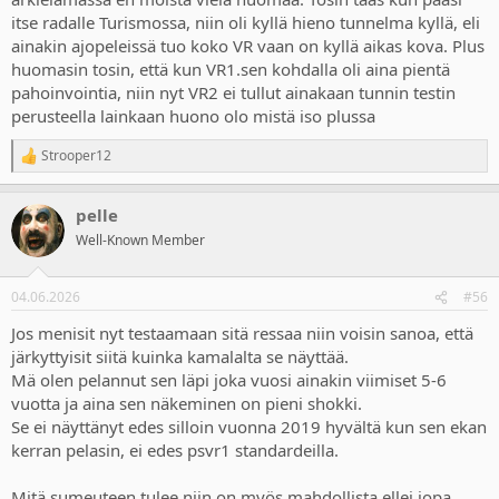
itse radalle Turismossa, niin oli kyllä hieno tunnelma kyllä, eli
ainakin ajopeleissä tuo koko VR vaan on kyllä aikas kova. Plus
huomasin tosin, että kun VR1.sen kohdalla oli aina pientä
pahoinvointia, niin nyt VR2 ei tullut ainakaan tunnin testin
perusteella lainkaan huono olo mistä iso plussa
Strooper12
R
e
a
pelle
c
t
Well-Known Member
i
o
n
04.06.2026
#56
s
:
Jos menisit nyt testaamaan sitä ressaa niin voisin sanoa, että
järkyttyisit siitä kuinka kamalalta se näyttää.
Mä olen pelannut sen läpi joka vuosi ainakin viimiset 5-6
vuotta ja aina sen näkeminen on pieni shokki.
Se ei näyttänyt edes silloin vuonna 2019 hyvältä kun sen ekan
kerran pelasin, ei edes psvr1 standardeilla.
Mitä sumeuteen tulee niin on myös mahdollista ellei jopa