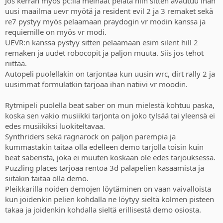
Jos kerran myös pc:llä meinaat pelata niin sitten avautuu ihan
uusi maailma uevr myötä ja resident evil 2 ja 3 remaket sekä
re7 pystyy myös pelaamaan praydogin vr modin kanssa ja
requiemille on myös vr modi.
UEVR:n kanssa pystyy sitten pelaamaan esim silent hill 2
remaken ja uudet robocopit ja paljon muuta. Siis jos tehot
riittää.
Autopeli puolellakin on tarjontaa kun uusin wrc, dirt rally 2 ja
uusimmat formulatkin tarjoaa ihan natiivi vr moodin.
Rytmipeli puolella beat saber on mun mielestä kohtuu paska,
koska sen vakio musiikki tarjonta on joko tylsää tai yleensä ei
edes musiikiksi luokiteltavaa.
Synthriders sekä ragnarock on paljon parempia ja
kummastakin taitaa olla edelleen demo tarjolla toisin kuin
beat saberista, joka ei muuten koskaan ole edes tarjouksessa.
Puzzling places tarjoaa rentoa 3d palapelien kasaamista ja
siitäkin taitaa olla demo.
Pleikkarilla noiden demojen löytäminen on vaan vaivalloista
kun joidenkin pelien kohdalla ne löytyy sieltä kolmen pisteen
takaa ja joidenkin kohdalla sieltä erillisestä demo osiosta.