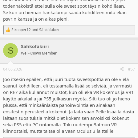
todennäköistä ettei sulla ole sweet spot täysin kohdillaan.
Se kun on hieman hankalampi saada kohdilleen mitä ekan
psvr:n kanssa ja on aikas pieni.
Strooper12
and
Sähköfakiiri
R
e
a
Sähköfakiiri
c
S
t
Well-Known Member
i
o
n
04.06.2026
#57
s
:
Joo itsekin epäilen, että juuri tuota sweetspottia en ole vielä
saanut kohdilleen, eli testaamalla lisää se selviää. Ja varmasti
on RE7 aika kullannut muistot, kun oli eka VR kokemus ja VR1
käyttö aikalailla jäi PS5 julkaisun myötä. Silti tuo oli jo hieno
plussa, että minkäänlaista pahoinvointia en ainakaan
ensitestin perusteella kokenut. Ja laita vaan Pelle lisää laidasta
laitaan suosituksia mitkä olet kokemisen arvoisiksi kokenut
sekä PS5 että PC rintamalla. Toki uudempi Batman VR
kiinnostaisi, mutta taitaa olla vaan Oculus 3 laitteille