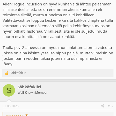
Alien: rogue incursion on hyvä kunhan sitä lähtee pelaamaan
sillä asenteella, että se on enemmän aliens kuin alien eli
toimintaa riittää, mutta tunnelma on silti kohdillaan.
Valitettavasti se loppuu kesken eikä sitä kakkos chapteria tulla
varmaan koskaan näkemään sillä pelin kehittänyt survios on
hyvin pitkälti historiaa. Virallisesti sitä ei ole suljettu, mutta
suurin osa kehittäjistä on saanut kenkää.
Tuolla psvr2 aiheessa on myös mun linkittämiä omia videoita
joissa on aina käsittelyssä iso nippu pelejä, mutta viimeisin on
jostain parin vuoden takaa joten näitä uusimpia niistä ei
löydy.
Sähköfakiiri
R
e
a
Sähköfakiiri
c
S
t
Well-Known Member
i
o
n
02.06.2026
#52
s
:
pelle sanoi: