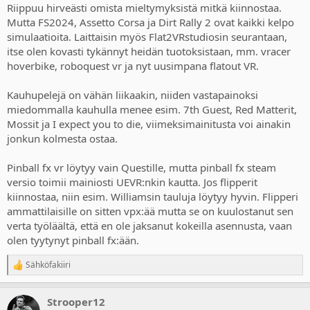
Riippuu hirveästi omista mieltymyksistä mitkä kiinnostaa.
eikä sitä kakkos chapteria tulla varmaan koskaan näkemään sillä
Mutta FS2024, Assetto Corsa ja Dirt Rally 2 ovat kaikki kelpo
pelin kehittänyt survios on hyvin pitkälti historiaa. Virallisesti sitä ei
ole suljettu, mutta suurin osa kehittäjistä on saanut kenkää.
simulaatioita. Laittaisin myös Flat2VRstudiosin seurantaan,
itse olen kovasti tykännyt heidän tuotoksistaan, mm. vracer
Tuolla psvr2 aiheessa on myös mun linkittämiä omia videoita joissa
hoverbike, roboquest vr ja nyt uusimpana flatout VR.
on aina käsittelyssä iso nippu pelejä, mutta viimeisin on jostain
parin vuoden takaa joten näitä uusimpia niistä ei löydy.
Kauhupelejä on vähän liikaakin, niiden vastapainoksi
miedommalla kauhulla menee esim. 7th Guest, Red Matterit,
Mossit ja I expect you to die, viimeksimainitusta voi ainakin
jonkun kolmesta ostaa.
Pinball fx vr löytyy vain Questille, mutta pinball fx steam
versio toimii mainiosti UEVR:nkin kautta. Jos flipperit
kiinnostaa, niin esim. Williamsin tauluja löytyy hyvin. Flipperi
ammattilaisille on sitten vpx:ää mutta se on kuulostanut sen
verta työläältä, että en ole jaksanut kokeilla asennusta, vaan
olen tyytynyt pinball fx:ään.
Sähköfakiiri
R
e
a
Strooper12
c