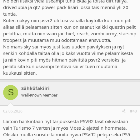
Noiden lisäksi vielä useampi tunti ekaa ja toista dirt rallya,
driveclubia ja gt7 power pack lisäri jossa tais mennä yli 20
tuntia.
Kuten näkyy niin psvr2 oli tosi vähällä käytöllä kun mun piti
alkaa sillä pelaamaan sitten kun on saanut kaikki questin pelit
pelattua, mutta niin vaan jäi thief, reach, zombi army, starship
troopers ja muutama muu odottamaan ensvuotta.
No mans sky sai myös just taas uuden päivityksen ja nyt
senkin kohdalla taitaa olla jo kaks vuotta viime pelaamisesta
ja niin kovin piti myös hitman päivittää psvr2 versioksi ja
pelata sitä kun useampi tehtävä sai vr tuen muutama
kuukausi sitten.
Sähköfakiiri
S
Well-Known Member
02.06.2026
#48
Laitoin hankintaan nyt tarjouksesta PSVR2 lasit oikeastaan
vain Turismo 7 varten ja myös Moss 2 ajattelin hommata.
Olisiko muilla suositella muita hyviä PSVR2 pelejä sekä PS5