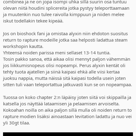
combinea ja ne on jopa isompi uhka sillä suurin osa tuntuu
olevan niitä houdini splicereita jotka pystyy teleporttaamaan
ja muutenkin nuo tulee raivolla kimppuun ja niiden melee
iskut todellakin tekee kipeää.
Jos on bioshock fani ja omistaa alyxin niin ehdoton suositus
return to rapture modeille jotka saa helposti ladattua steam
workshopin kautta.
Yhteensä noiden parissa meni sellaset 13-14 tuntia.
Tosin pakko sanoa, että aikaa olisi mennyt paljon vähemmän
jos liikkumisnopeus olisi nopeampi. Perus alyxin kentät oli
tehty tuota ajatellen ja siinä kaipasi ehkä alle viisi kertaa
juoksu nappia, mutta näissä sitä kaipasi todella usein joten
sitten tuli vaan teleportattua jatkuvasti kun se on nopeampaa.
Tuossa on koko chapter 2:n läpäisy joten siitä voi skippailla ja
katsella jos näyttää lataamisen ja pelaamisen arvoiselta.
Kokoahan noilla on aika paljon sillä mulla oli noiden return to
rapture modien lisäksi ainoastaan levitation ladattu ja nuo vei
yli 30gt tilaa.