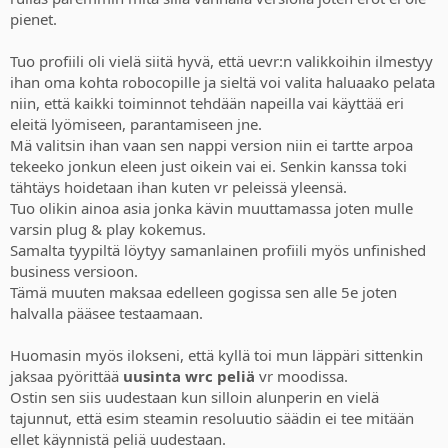
pienet.
Tuo profiili oli vielä siitä hyvä, että uevr:n valikkoihin ilmestyy
ihan oma kohta robocopille ja sieltä voi valita haluaako pelata
niin, että kaikki toiminnot tehdään napeilla vai käyttää eri
eleitä lyömiseen, parantamiseen jne.
Mä valitsin ihan vaan sen nappi version niin ei tartte arpoa
tekeeko jonkun eleen just oikein vai ei. Senkin kanssa toki
tähtäys hoidetaan ihan kuten vr peleissä yleensä.
Tuo olikin ainoa asia jonka kävin muuttamassa joten mulle
varsin plug & play kokemus.
Samalta tyypiltä löytyy samanlainen profiili myös unfinished
business versioon.
Tämä muuten maksaa edelleen gogissa sen alle 5e joten
halvalla pääsee testaamaan.
Huomasin myös ilokseni, että kyllä toi mun läppäri sittenkin
jaksaa pyörittää
uusinta wrc peliä
vr moodissa.
Ostin sen siis uudestaan kun silloin alunperin en vielä
tajunnut, että esim steamin resoluutio säädin ei tee mitään
ellet käynnistä peliä uudestaan.