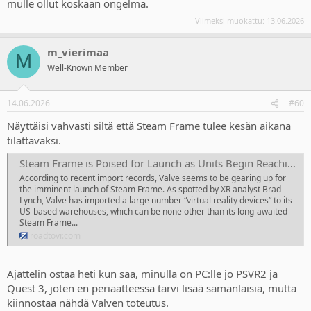
mulle ollut koskaan ongelma.
Viimeksi muokattu:
13.06.2026
m_vierimaa
M
Well-Known Member
14.06.2026
#60
Näyttäisi vahvasti siltä että Steam Frame tulee kesän aikana
tilattavaksi.
Steam Frame is Poised for Launch as Units Begin Reaching the US
According to recent import records, Valve seems to be gearing up for
the imminent launch of Steam Frame. As spotted by XR analyst Brad
Lynch, Valve has imported a large number “virtual reality devices” to its
US-based warehouses, which can be none other than its long-awaited
Steam Frame...
roadtovr.com
Ajattelin ostaa heti kun saa, minulla on PC:lle jo PSVR2 ja
Quest 3, joten en periaatteessa tarvi lisää samanlaisia, mutta
kiinnostaa nähdä Valven toteutus.