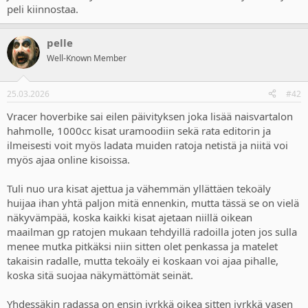
peli kiinnostaa.
pelle
Well-Known Member
25.03.2026
#42
Vracer hoverbike sai eilen päivityksen joka lisää naisvartalon
hahmolle, 1000cc kisat uramoodiin sekä rata editorin ja
ilmeisesti voit myös ladata muiden ratoja netistä ja niitä voi
myös ajaa online kisoissa.
Tuli nuo ura kisat ajettua ja vähemmän yllättäen tekoäly
huijaa ihan yhtä paljon mitä ennenkin, mutta tässä se on vielä
näkyvämpää, koska kaikki kisat ajetaan niillä oikean
maailman gp ratojen mukaan tehdyillä radoilla joten jos sulla
menee mutka pitkäksi niin sitten olet penkassa ja matelet
takaisin radalle, mutta tekoäly ei koskaan voi ajaa pihalle,
koska sitä suojaa näkymättömät seinät.
Yhdessäkin radassa on ensin jyrkkä oikea sitten jyrkkä vasen