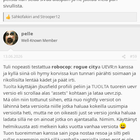
sivullista.
Sähköfakiiri
and
Strooper12
R
e
a
pelle
c
t
Well-Known Member
i
o
n
13.06.2026
#59
s
:
Tuli nopeasti testattua
robocop: rogue city
a UEVR:n kanssa
ja kyllä siinä oli hymy korvissa kun tunnari pärähti soimaan ja
rikollisilta lentää kädet ja päät irti.
Tuolta
käyttäjän jbusfield profiili peliin ja
TUOLTA
tuorein uevr
versio eli scrollaa alas "assets" kohtaan ja lataa uevr.zip.
Mä olin niin tottunut siihen, että nuo nightly versiot on
lähinnä beta versioita niille jotka haluaa kokeilla uusimpia
versioita heti, mutta ne on oikeasti just se versio jonka haluaa
ladata sillä ne on ainoat jotka on ajantasalla. Nimim. Käyttänyt
helmikuusta asti melkein kaks vuotta vanhaa versiota
Tuon tuoreimman kanssa sain jopa nostaa resoa ja silti peli
rullas paremmin mitä sillä vanhalla versiolla joten erot ei ole