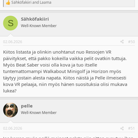
Sähköfakiiri
and
Laama
R
e
a
Sähköfakiiri
c
S
t
Well-Known Member
i
o
n
02.06.2026
#50
s
:
Kiitos listasta ja olinkin unohtanut nuo Ressojen VR
päivitykset, että pakko kokeilla vaikka pelit ovatkin tuttuja.
Myös Beat Saber voisi olla kova ja tuo itselle
tuntemattomampi Walkabout Minigolf ja Horizon myös
täytyy jostain alesta napata. Kiitos näistä ja Pelle ilmeisesti
kova VR pelaaja, niin myös hänen suosituksia olisi mukava
lukea?
pelle
Well-Known Member
02.06.2026
#51