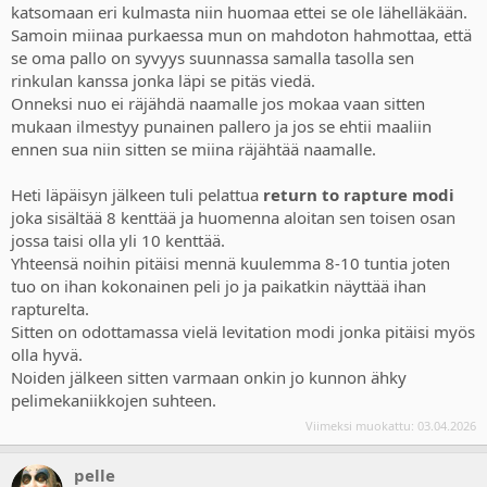
katsomaan eri kulmasta niin huomaa ettei se ole lähelläkään.
Samoin miinaa purkaessa mun on mahdoton hahmottaa, että
se oma pallo on syvyys suunnassa samalla tasolla sen
rinkulan kanssa jonka läpi se pitäs viedä.
Onneksi nuo ei räjähdä naamalle jos mokaa vaan sitten
mukaan ilmestyy punainen pallero ja jos se ehtii maaliin
ennen sua niin sitten se miina räjähtää naamalle.
Heti läpäisyn jälkeen tuli pelattua
return to rapture modi
joka sisältää 8 kenttää ja huomenna aloitan sen toisen osan
jossa taisi olla yli 10 kenttää.
Yhteensä noihin pitäisi mennä kuulemma 8-10 tuntia joten
tuo on ihan kokonainen peli jo ja paikatkin näyttää ihan
rapturelta.
Sitten on odottamassa vielä levitation modi jonka pitäisi myös
olla hyvä.
Noiden jälkeen sitten varmaan onkin jo kunnon ähky
pelimekaniikkojen suhteen.
Viimeksi muokattu:
03.04.2026
pelle