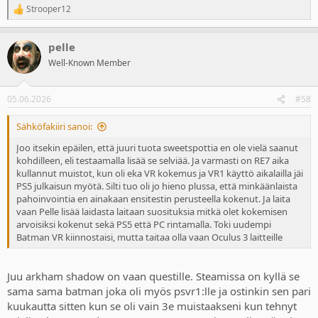
Strooper12
R
e
a
pelle
c
t
Well-Known Member
i
o
n
05.06.2026
#58
s
:
Sähköfakiiri sanoi:
Joo itsekin epäilen, että juuri tuota sweetspottia en ole vielä saanut
kohdilleen, eli testaamalla lisää se selviää. Ja varmasti on RE7 aika
kullannut muistot, kun oli eka VR kokemus ja VR1 käyttö aikalailla jäi
PS5 julkaisun myötä. Silti tuo oli jo hieno plussa, että minkäänlaista
pahoinvointia en ainakaan ensitestin perusteella kokenut. Ja laita
vaan Pelle lisää laidasta laitaan suosituksia mitkä olet kokemisen
arvoisiksi kokenut sekä PS5 että PC rintamalla. Toki uudempi
Batman VR kiinnostaisi, mutta taitaa olla vaan Oculus 3 laitteille
Juu arkham shadow on vaan questille. Steamissa on kyllä se
sama sama batman joka oli myös psvr1:lle ja ostinkin sen pari
kuukautta sitten kun se oli vain 3e muistaakseni kun tehnyt