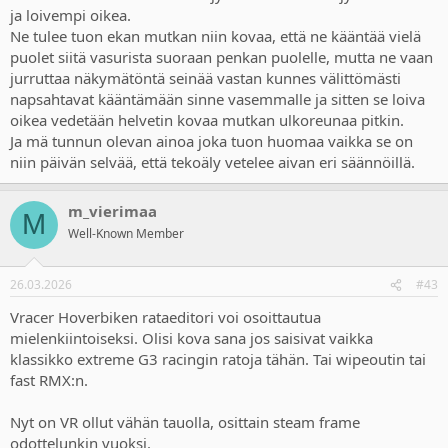
ja loivempi oikea.
Ne tulee tuon ekan mutkan niin kovaa, että ne kääntää vielä
puolet siitä vasurista suoraan penkan puolelle, mutta ne vaan
jurruttaa näkymätöntä seinää vastan kunnes välittömästi
napsahtavat kääntämään sinne vasemmalle ja sitten se loiva
oikea vedetään helvetin kovaa mutkan ulkoreunaa pitkin.
Ja mä tunnun olevan ainoa joka tuon huomaa vaikka se on
niin päivän selvää, että tekoäly vetelee aivan eri säännöillä.
m_vierimaa
M
Well-Known Member
26.03.2026
#43
Vracer Hoverbiken rataeditori voi osoittautua
mielenkiintoiseksi. Olisi kova sana jos saisivat vaikka
klassikko extreme G3 racingin ratoja tähän. Tai wipeoutin tai
fast RMX:n.
Nyt on VR ollut vähän tauolla, osittain steam frame
odottelunkin vuoksi.