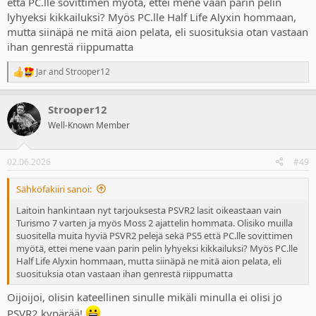
että PC.lle sovittimen myötä, ettei mene vaan parin pelin
lyhyeksi kikkailuksi? Myös PC.lle Half Life Alyxin hommaan,
mutta siinäpä ne mitä aion pelata, eli suosituksia otan vastaan
ihan genrestä riippumatta
Jar
and
Strooper12
R
e
a
Strooper12
c
t
Well-Known Member
i
o
n
02.06.2026
#49
s
:
Sähköfakiiri sanoi:
Laitoin hankintaan nyt tarjouksesta PSVR2 lasit oikeastaan vain
Turismo 7 varten ja myös Moss 2 ajattelin hommata. Olisiko muilla
suositella muita hyviä PSVR2 pelejä sekä PS5 että PC.lle sovittimen
myötä, ettei mene vaan parin pelin lyhyeksi kikkailuksi? Myös PC.lle
Half Life Alyxin hommaan, mutta siinäpä ne mitä aion pelata, eli
suosituksia otan vastaan ihan genrestä riippumatta
Oijoijoi, olisin kateellinen sinulle mikäli minulla ei olisi jo
PSVR2 kypärää!