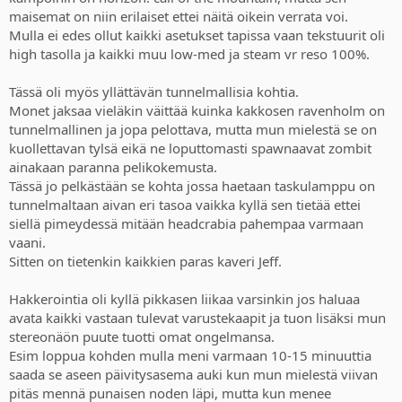
maisemat on niin erilaiset ettei näitä oikein verrata voi.
Mulla ei edes ollut kaikki asetukset tapissa vaan tekstuurit oli
high tasolla ja kaikki muu low-med ja steam vr reso 100%.
Tässä oli myös yllättävän tunnelmallisia kohtia.
Monet jaksaa vieläkin väittää kuinka kakkosen ravenholm on
tunnelmallinen ja jopa pelottava, mutta mun mielestä se on
kuollettavan tylsä eikä ne loputtomasti spawnaavat zombit
ainakaan paranna pelikokemusta.
Tässä jo pelkästään se kohta jossa haetaan taskulamppu on
tunnelmaltaan aivan eri tasoa vaikka kyllä sen tietää ettei
siellä pimeydessä mitään headcrabia pahempaa varmaan
vaani.
Sitten on tietenkin kaikkien paras kaveri Jeff.
Hakkerointia oli kyllä pikkasen liikaa varsinkin jos haluaa
avata kaikki vastaan tulevat varustekaapit ja tuon lisäksi mun
stereonäön puute tuotti omat ongelmansa.
Esim loppua kohden mulla meni varmaan 10-15 minuuttia
saada se aseen päivitysasema auki kun mun mielestä viivan
pitäs mennä punaisen noden läpi, mutta kun menee