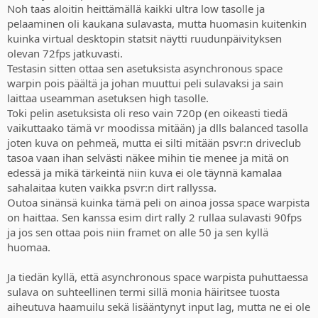
Noh taas aloitin heittämällä kaikki ultra low tasolle ja
pelaaminen oli kaukana sulavasta, mutta huomasin kuitenkin
kuinka virtual desktopin statsit näytti ruudunpäivityksen
olevan 72fps jatkuvasti.
Testasin sitten ottaa sen asetuksista asynchronous space
warpin pois päältä ja johan muuttui peli sulavaksi ja sain
laittaa useamman asetuksen high tasolle.
Toki pelin asetuksista oli reso vain 720p (en oikeasti tiedä
vaikuttaako tämä vr moodissa mitään) ja dlls balanced tasolla
joten kuva on pehmeä, mutta ei silti mitään psvr:n driveclub
tasoa vaan ihan selvästi näkee mihin tie menee ja mitä on
edessä ja mikä tärkeintä niin kuva ei ole täynnä kamalaa
sahalaitaa kuten vaikka psvr:n dirt rallyssa.
Outoa sinänsä kuinka tämä peli on ainoa jossa space warpista
on haittaa. Sen kanssa esim dirt rally 2 rullaa sulavasti 90fps
ja jos sen ottaa pois niin framet on alle 50 ja sen kyllä
huomaa.
Ja tiedän kyllä, että asynchronous space warpista puhuttaessa
sulava on suhteellinen termi sillä monia häiritsee tuosta
aiheutuva haamuilu sekä lisääntynyt input lag, mutta ne ei ole