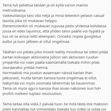
Tämä tuli pelattua tänään ja oli kyllä varsin mainio
metroidvania.
Vaikeustasoja taisi olla neljä ja minä tietenkin pelasin casual
tasolla joka oli mukavan helppo.
Eteneminenkin oli mukavan sujuvaa paitsi yhdessä kohdassa
jossa en edes tajunnut, että yhden talon päälle voi hypätä ja
tuo oli se ainoa reitti eteenpäin. Onneksi nopea googletus
auttoi ja tuon jälkeen ei ollut ongelmaa.
Tätähän voi pelata joko mixed reality moodissa tai sitten pitää
kartan kokoajan aktiivisena jolloin sen aktiivisen ruudun
ympäriltä voi vaan päätä kääntämällä tsekata mihin pitäs
seuraavaksi yrittää mennä.
Normaalisti mä joudun avaamaan näissä kartan ihan
jatkuvasti, mutta tämän kanssa tuota ongelmaa ei ollut.
Näkymää voi myös zoomata lähemmäs tai kauemmas
Tämä oli myös qgo:n kanssa ihan kivan näköinen kun hd+
profiili melkein tuplasi resoluution.
Tämä taitaa olla vielä 2 päivää tuon 3e mitä tästä itse maksoin
joten kannattaa nyt viimeistään tsekata tuo video ja ostaa jos