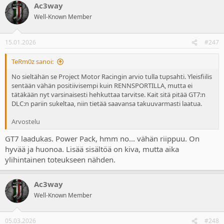
Ac3way
c
t
Well-Known Member
i
o
n
15.01.2026
#247
s
:
TeRm0z sanoi:
No sieltähän se Project Motor Racingin arvio tulla tupsahti. Yleisfiilis
sentään vähän positiivisempi kuin RENNSPORTILLA, mutta ei
tätäkään nyt varsinaisesti hehkuttaa tarvitse. Kait sitä pitää GT7:n
DLC:n pariin sukeltaa, niin tietää saavansa takuuvarmasti laatua.
Arvostelu
GT7 laadukas. Power Pack, hmm no... vähän riippuu. On
hyvää ja huonoa. Lisää sisältöä on kiva, mutta aika
ylihintainen toteukseen nähden.
Ac3way
Well-Known Member
05.03.2026
#248