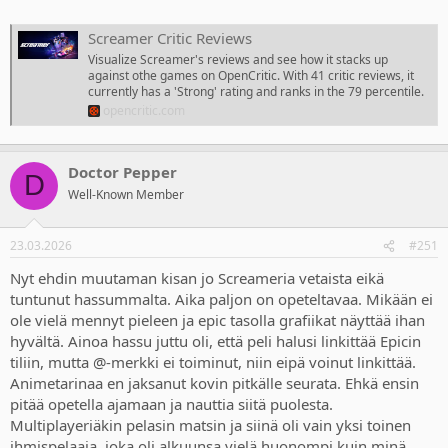
Screamer Critic Reviews
Visualize Screamer's reviews and see how it stacks up
against othe games on OpenCritic. With 41 critic reviews, it
currently has a 'Strong' rating and ranks in the 79 percentile.
opencritic.com
Doctor Pepper
D
Well-Known Member
23.03.2026
#251
Nyt ehdin muutaman kisan jo Screameria vetaista eikä
tuntunut hassummalta. Aika paljon on opeteltavaa. Mikään ei
ole vielä mennyt pieleen ja epic tasolla grafiikat näyttää ihan
hyvältä. Ainoa hassu juttu oli, että peli halusi linkittää Epicin
tiliin, mutta @-merkki ei toiminut, niin eipä voinut linkittää.
Animetarinaa en jaksanut kovin pitkälle seurata. Ehkä ensin
pitää opetella ajamaan ja nauttia siitä puolesta.
Multiplayeriäkin pelasin matsin ja siinä oli vain yksi toinen
ihmispelaaja, joka oli alkuunsa vielä huonompi kuin minä.