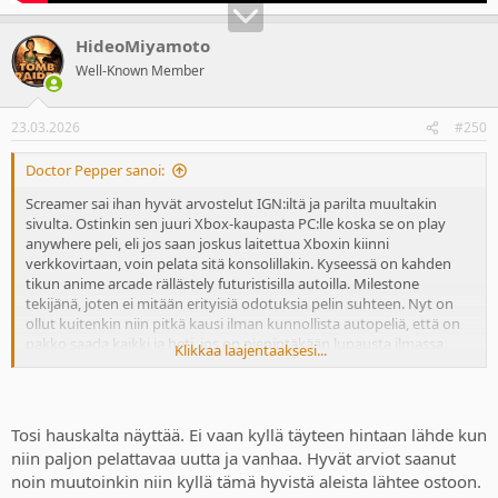
HideoMiyamoto
Well-Known Member
23.03.2026
#250
Doctor Pepper sanoi:
Screamer sai ihan hyvät arvostelut IGN:iltä ja parilta muultakin
sivulta. Ostinkin sen juuri Xbox-kaupasta PC:lle koska se on play
anywhere peli, eli jos saan joskus laitettua Xboxin kiinni
verkkovirtaan, voin pelata sitä konsolillakin. Kyseessä on kahden
tikun anime arcade rällästely futuristisilla autoilla. Milestone
tekijänä, joten ei mitään erityisiä odotuksia pelin suhteen. Nyt on
ollut kuitenkin niin pitkä kausi ilman kunnollista autopeliä, että on
pakko saada kaikki ja heti, jos on pienintäkään lupausta ilmassa.
Klikkaa laajentaaksesi...
Pelin karvalakkiversio ilmestyy 26.3. mutta kympin lisähintaan
pääsee päristelemään jo pari päivää aiemmin eli tänään. Normaalisti
en sellaista tietenkään maksaisi enkä suosittele kenellekään. Pelasin
jo muinoin niitä alkuperäisiä Screamer-pelejä, jotka olivat hienoja ja
Tosi hauskalta näyttää. Ei vaan kyllä täyteen hintaan lähde kun
aurinkoisia arcaderällätyksiä enemmän Sega Rallyn ja vastaavien
niin paljon pelattavaa uutta ja vanhaa. Hyvät arviot saanut
henkeen kuin mitään futuristisia anime höpötyksiä. Tuskin näillä
noin muutoinkin niin kyllä tämä hyvistä aleista lähtee ostoon.
peleillä on mitään yhteistä kuitenkaan.