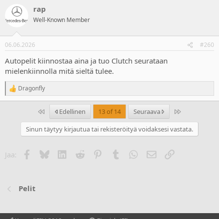
a
rap
c
t
Well-Known Member
i
o
n
06.06.2026
#260
s
:
Autopelit kiinnostaa aina ja tuo Clutch seurataan
mielenkiinnolla mitä sieltä tulee.
Dragonfly
R
e
a
Ensimmäinen
Last
Edellinen
13 of 14
Seuraava
c
t
Sinun täytyy kirjautua tai rekisteröityä voidaksesi vastata.
i
o
n
Facebook
Bluesky
LinkedIn
Reddit
Pinterest
Tumblr
WhatsApp
Sähköposti
Linkki
Jaa:
s
:
Pelit