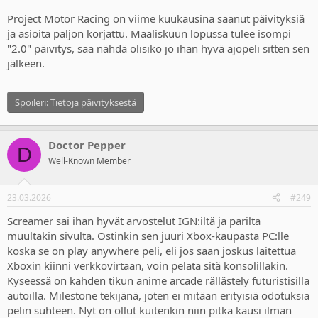
Project Motor Racing on viime kuukausina saanut päivityksiä
ja asioita paljon korjattu. Maaliskuun lopussa tulee isompi
"2.0" päivitys, saa nähdä olisiko jo ihan hyvä ajopeli sitten sen
jälkeen.
Spoileri:
Tietoja päivityksestä
Doctor Pepper
D
Well-Known Member
23.03.2026
#249
Screamer sai ihan hyvät arvostelut IGN:iltä ja parilta
muultakin sivulta. Ostinkin sen juuri Xbox-kaupasta PC:lle
koska se on play anywhere peli, eli jos saan joskus laitettua
Xboxin kiinni verkkovirtaan, voin pelata sitä konsolillakin.
Kyseessä on kahden tikun anime arcade rällästely futuristisilla
autoilla. Milestone tekijänä, joten ei mitään erityisiä odotuksia
pelin suhteen. Nyt on ollut kuitenkin niin pitkä kausi ilman