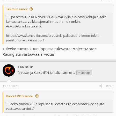
TeRm0z sanoi:
Tulipa testailtua RENNSPORTia. Ikävä kyllä hirveästi kehuja ei tälle
kehtaa antaa, vaikka ajomallinnus ihan ok onkin.
Arvostelu linkin takana.
https://www.konsolifin.net/arvostel...paljastuu-pikemminkin-
paastohuijaus-rennsport
Tuleeko tuosta kuun lopussa tulevasta Project Motor
Racingistä vastaavaa arviota?
TeRm0z
Arvostelija KonsoliFIN-jumalien armosta
Ylläpitäjä
19.11.2025
#245
Barca11910 sanoi:
Tuleeko tuosta kuun lopussa tulevasta Project Motor Racingistä
vastaavaa arviota?