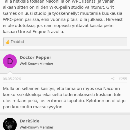
Tällä hetkellä tosiaan Naconilla on WRC lisenssi ja vähän
aikaan sitten on niiden WRC-pelin studio vaihtunut. Grit
Games on uusi studio ja työskennellyt muutamia kuukausia
WRC-pelin parissa, ensi vuonna pitäisi olla julkaisu. Hirveästi
ei ole odotuksia, jos näin nopeasti yrittävät kasata pelin
kasaan Unreal Engine 5 avulla.
Thablad
R
e
a
Doctor Pepper
c
D
t
Well-Known Member
i
o
n
08.05.2026
#255
s
:
Mulla on sellainen käsitys, että tämä on myös osa Naconin
konkurssikikkailuja eikä sieltä todennäköisesti koskaan tule
ulos mitään peliä, jos ei ihmeitä tapahdu. Kylotonn on ollut jo
pari kuukautta maksukyvytön.
DarkSide
Well-Known Member