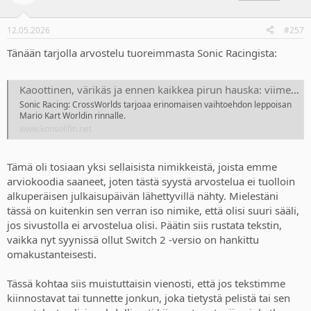
i
o
n
12.05.2026
#257
s
:
Tänään tarjolla arvostelu tuoreimmasta Sonic Racingista:
Kaoottinen, värikäs ja ennen kaikkea pirun hauska: viimeisin Sonic-kaahailu tarjoaa erinomaisen vaihtoehdon Mario Kartille
Sonic Racing: CrossWorlds tarjoaa erinomaisen vaihtoehdon leppoisan
Mario Kart Worldin rinnalle.
www.konsolifin.net
Tämä oli tosiaan yksi sellaisista nimikkeistä, joista emme
arviokoodia saaneet, joten tästä syystä arvostelua ei tuolloin
alkuperäisen julkaisupäivän lähettyvillä nähty. Mielestäni
tässä on kuitenkin sen verran iso nimike, että olisi suuri sääli,
jos sivustolla ei arvostelua olisi. Päätin siis rustata tekstin,
vaikka nyt syynissä ollut Switch 2 -versio on hankittu
omakustanteisesti.
Tässä kohtaa siis muistuttaisin vienosti, että jos tekstimme
kiinnostavat tai tunnette jonkun, joka tietystä pelistä tai sen