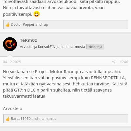
Toivottavasti saadaan arvostelukoodi, siitä pitkälti riippuu.
Niin ja toivottavasti ei ihan vastaavaa arviota, vaan
positiivisempi.
Doctor Pepper
and
rap
R
e
a
TeRm0z
c
t
Arvostelija KonsoliFIN-jumalien armosta
Ylläpitäjä
i
o
n
04.12.2025
#246
s
:
No sieltähän se Project Motor Racingin arvio tulla tupsahti.
Yleisfiilis sentään vähän positiivisempi kuin RENNSPORTILLA,
mutta ei tätäkään nyt varsinaisesti hehkuttaa tarvitse. Kait sitä
pitää GT7:n DLC:n pariin sukeltaa, niin tietää saavansa
takuuvarmasti laatua.
Arvostelu
Barca11910
and
shamaniac
R
e
a