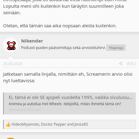
Lopulta meni ohi kuitenkin kun täräytin suunnilleen joka
seinään.
Oletan, että tämän saa aika nopsaan alesta kuitenkin.
Nikender
Podcast-puolen päätoimittaja sekä arvosteluhirvi
Ylläpitäjä
25.03.2026
#252
Jatketaan samalla linjalla, nimittäin eh, Screamerin arvio olisi
nyt luettavissa:
Ei, tämä ei ole SE ajopeli vuodelta 1995, vaikka sivuluisussa vedetäänkin
Animea ja autoilua Hot Wheels -tekijöiltä, mitäs ihmettä tämä on?
www.konsolifin.net
HideoMiyamoto
,
Doctor Pepper
and
Jonza85
R
e
a