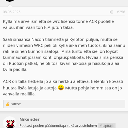
08.05.2026
#256
Kyllä mä arvelisin että se wrc lisenssi tonne ACR puolelle
valuu, ihan vaan ton FIA jutun takia.
Sääli sinäänsä Nacon tilannetta ja Kyloton puljua, mutta se
niiden viimesin WRC peli oli kylla aika meh tuotos, ikinä saanu
ratille siihen kunnon säätöjä.. Aina tuntu että siel on löysät
kuminauhat jossain kohti ohjauspalikoita. Hyvää siinä pelissä
oli Ruotsin pätkät, ne oli tosi kivan näkösiä ja hasukoja ajaa
kyllä pädillä.
ACR on tällä hetkellä jo aika herkku ajettava, tietenkin kovasti
huutaa lisää latuja ja autoja
Mutta pohja hommissa on jo
vahvalla mallilla.
ramse
R
e
a
Nikender
c
t
Podcast-puolen päätoimittaja sekä arvosteluhirvi
Ylläpitäjä