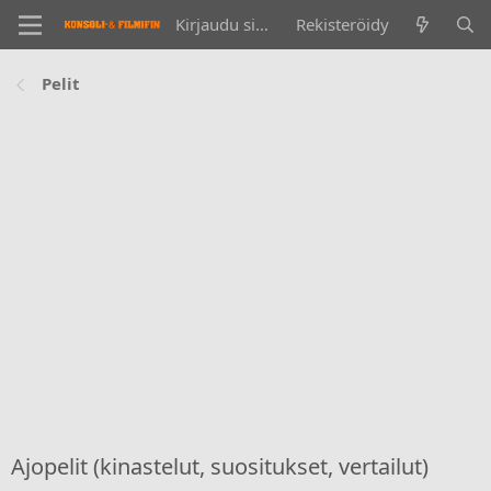
Kirjaudu sisään
Rekisteröidy
Pelit
Ajopelit (kinastelut, suositukset, vertailut)