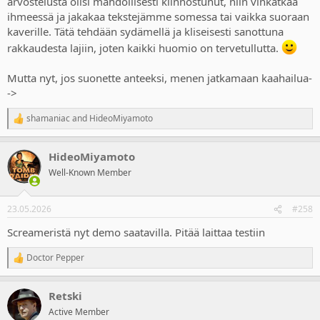
arvostelusta olisi mahdollisesti kiinnostunut, niin vinkatkaa
ihmeessä ja jakakaa tekstejämme somessa tai vaikka suoraan
kaverille. Tätä tehdään sydämellä ja kliseisesti sanottuna
rakkaudesta lajiin, joten kaikki huomio on tervetullutta.
Mutta nyt, jos suonette anteeksi, menen jatkamaan kaahailua-
->
shamaniac
and
HideoMiyamoto
R
e
a
HideoMiyamoto
c
t
Well-Known Member
i
o
n
23.05.2026
#258
s
:
Screameristä nyt demo saatavilla. Pitää laittaa testiin
Doctor Pepper
R
e
a
Retski
c
t
Active Member
i