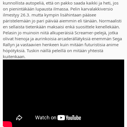
kunnollista autopeliä, että on pakko saada kaikki ja heti, jos
on pienintäkään lupausta ilmassa. Pelin karvalakkiversio
ilmestyy 26.3. mutta kympin lisähintaan pääsee
päristelemään jo pari päivää aiemmin eli tänään. Normaalisti
en sellaista tietenkään maksaisi enkä suosittele kenellekään.
Pelasin jo muinoin niitä alkuperäisiä Screamer-pelejä, jotka
olivat hienoja ja aurinkoisia arcaderällätyksiä enemmän Sega
Rallyn ja vastaavien henkeen kuin mitään futuristisia anime
höpötyksiä. Tuskin näillä peleillä on mitään yhteistä
kuitenkaan.