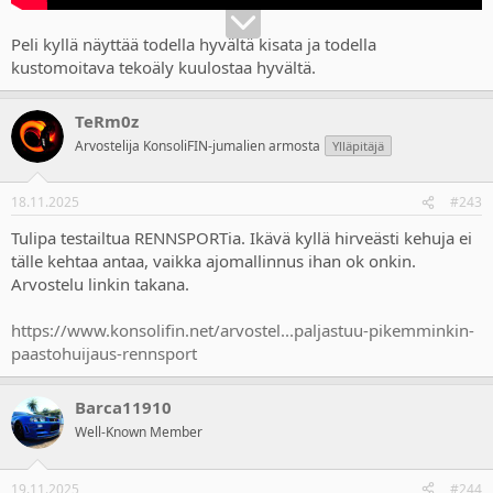
Peli kyllä näyttää todella hyvältä kisata ja todella
kustomoitava tekoäly kuulostaa hyvältä.
TeRm0z
Arvostelija KonsoliFIN-jumalien armosta
Ylläpitäjä
18.11.2025
#243
Tulipa testailtua RENNSPORTia. Ikävä kyllä hirveästi kehuja ei
tälle kehtaa antaa, vaikka ajomallinnus ihan ok onkin.
Arvostelu linkin takana.
https://www.konsolifin.net/arvostel...paljastuu-pikemminkin-
paastohuijaus-rennsport
Barca11910
Well-Known Member
19.11.2025
#244