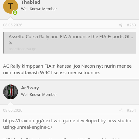
Thablad
c
T
t
Well-Known Member
i
o
n
08.05.2026
#253
s
:
Assetto Corsa Rally and FIA Announce the FIA Esports Global Rally Tour - Assetto Corsa
%
assettocorsa.gg
AC Rally kimppaan FIA:n kanssa. Jos Nacon nyt nurin menee
niin toivottavasti WRC lisenssi menisi tuonne.
Ac3way
Well-Known Member
08.05.2026
#254
https://traxion.gg/next-wrc-game-developed-by-new-studio-
using-unreal-engine-5/