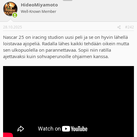
HideoMiyamoto
Well-Known Member
28.10.2025
#242
Nascar 25 on iracing studion uusi peli ja se on hyvin lähellä
loistavaa ajopeliä. Radalla lähes kaikki tehdään oikein mutta
sen ulkopuolella on parannettavaa. Sopii niin ratilla
ajettavaksi kuin sohvaperunoille ohjaimen kanssa.