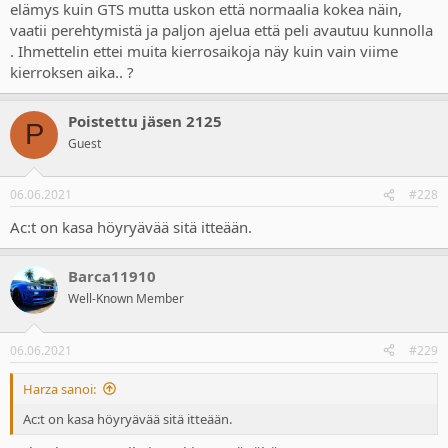
elämys kuin GTS mutta uskon että normaalia kokea näin,
vaatii perehtymistä ja paljon ajelua että peli avautuu kunnolla
. Ihmettelin ettei muita kierrosaikoja näy kuin vain viime
kierroksen aika.. ?
Poistettu jäsen 2125
P
Guest
06.06.2021
#228
Ac:t on kasa höyryävää sitä itteään.
Barca11910
Well-Known Member
06.06.2021
#229
Harza sanoi:
Ac:t on kasa höyryävää sitä itteään.