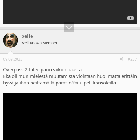
pelle
Well-Known Member
09.09.2023
#237
Overpass 2 tulee parin viikon päästä.
Eka oli mun mielestä muutamista vioistaan huolimatta erittäin
hyvä ja ihan heittämällä paras offailu peli konsoleilla.