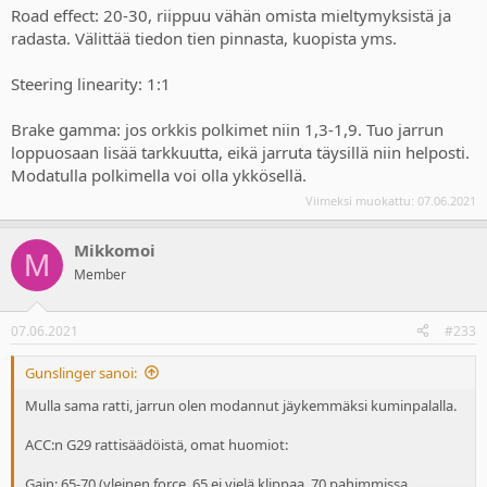
Road effect: 20-30, riippuu vähän omista mieltymyksistä ja
radasta. Välittää tiedon tien pinnasta, kuopista yms.
Steering linearity: 1:1
Brake gamma: jos orkkis polkimet niin 1,3-1,9. Tuo jarrun
loppuosaan lisää tarkkuutta, eikä jarruta täysillä niin helposti.
Modatulla polkimella voi olla ykkösellä.
Viimeksi muokattu:
07.06.2021
Mikkomoi
M
Member
07.06.2021
#233
Gunslinger sanoi:
Mulla sama ratti, jarrun olen modannut jäykemmäksi kuminpalalla.
ACC:n G29 rattisäädöistä, omat huomiot:
Gain: 65-70 (yleinen force. 65 ei vielä klippaa, 70 pahimmissa