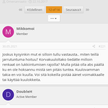
V
A
Omenanraato
22.10.2017
i
l
Ensimmäinen
Last
Edellinen
12 of 14
Seuraava
e
o
s
i
•••
t
t
i
u
k
s
Mikkomoi
M
e
p
Member
t
ä
j
i
u
v
30.05.2021
#221
n
ä
a
m
Joskus kysyinkin mut ei silloin tullu vastausta.. miten teillä
l
ä
jarrutuntuma hoituu? Korvakuuloltako tiedätte milloin
o
ä
renkaat on lukkiintumisen rajoilla? Mulla pitää olla abs päällä
i
r
ku en ole hoksannu mistä sen pitäis tuntea. Kuulovamman
t
ä
takia en voi kuulla. Voi sitä kokeilla pistää äänet voimakkaalle
t
tai käyttää kuulokkeita.
a
j
a
DoubleH
D
Active Member