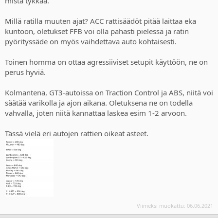
mistä tykkää.
Millä ratilla muuten ajat? ACC rattisäädöt pitää laittaa eka
kuntoon, oletukset FFB voi olla pahasti pielessä ja ratin
pyörityssäde on myös vaihdettava auto kohtaisesti.
Toinen homma on ottaa agressiiviset setupit käyttöön, ne on
perus hyviä.
Kolmantena, GT3-autoissa on Traction Control ja ABS, niitä voi
säätää varikolla ja ajon aikana. Oletuksena ne on todella
vahvalla, joten niitä kannattaa laskea esim 1-2 arvoon.
Tässä vielä eri autojen rattien oikeat asteet.
Viimeksi muokattu:
06.06.2021