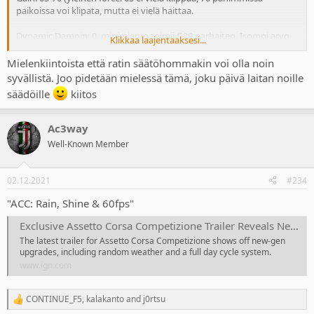
paikoissa voi klipata, mutta ei vielä haittaa.
Dynamic Dampin: 0, minimiarvo toimii G29 parhaiten. Isompi arvo
Klikkaa laajentaaksesi...
tekee forceista vain epämääräisempiä, koska puristaa niiden eroja
pienemmäksi. Voi laittaa isommalle, jos käyttää isompia gain arvoja
Mielenkiintoista että ratin säätöhommakin voi olla noin
ja forcet klippaa liikaa.
syvällistä. Joo pidetään mielessä tämä, joku päivä laitan noille
säädöille
kiitos
Road effect: 20-30, riippuu vähän omista mieltymyksistä ja radasta.
Välittää tiedon tien pinnasta, kuopista yms.
Ac3way
Steering linearity: 1:1
Well-Known Member
Brake gamma: jos orkkis polkimet niin 1,3-1,9. Tuo jarrun
loppuosaan lisää tarkkuutta, eikä jarruta täysillä niin helposti.
02.12.2021
#234
Modatulla polkimella voi olla ykkösellä.
"ACC: Rain, Shine & 60fps"
Exclusive Assetto Corsa Competizione Trailer Reveals New-Gen Upgrades - IGN
The latest trailer for Assetto Corsa Competizione shows off new-gen
upgrades, including random weather and a full day cycle system.
www.ign.com
CONTINUE_F5
,
kalakanto
and
j0rtsu
R