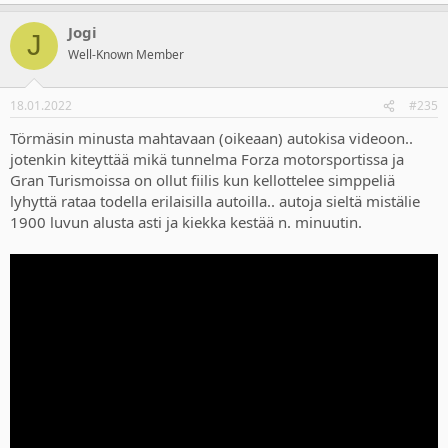
e
a
Jogi
c
J
t
Well-Known Member
i
o
n
18.01.2022
#235
s
:
Törmäsin minusta mahtavaan (oikeaan) autokisa videoon..
jotenkin kiteyttää mikä tunnelma Forza motorsportissa ja
Gran Turismoissa on ollut fiilis kun kellottelee simppeliä
lyhyttä rataa todella erilaisilla autoilla.. autoja sieltä mistälie
1900 luvun alusta asti ja kiekka kestää n. minuutin.