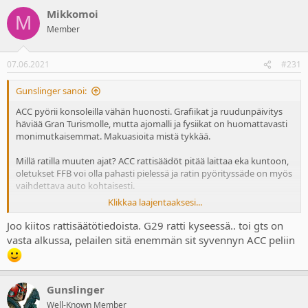
Mikkomoi
M
Member
07.06.2021
#231
Gunslinger sanoi:
ACC pyörii konsoleilla vähän huonosti. Grafiikat ja ruudunpäivitys
häviää Gran Turismolle, mutta ajomalli ja fysiikat on huomattavasti
monimutkaisemmat. Makuasioita mistä tykkää.
Millä ratilla muuten ajat? ACC rattisäädöt pitää laittaa eka kuntoon,
oletukset FFB voi olla pahasti pielessä ja ratin pyörityssäde on myös
vaihdettava auto kohtaisesti.
Klikkaa laajentaaksesi...
Toinen homma on ottaa agressiiviset setupit käyttöön, ne on perus
hyviä.
Joo kiitos rattisäätötiedoista. G29 ratti kyseessä.. toi gts on
vasta alkussa, pelailen sitä enemmän sit syvennyn ACC peliin
Kolmantena, GT3-autoissa on Traction Control ja ABS, niitä voi
säätää varikolla ja ajon aikana. Oletuksena ne on todella vahvalla,
joten niitä kannattaa laskea esim 1-2 arvoon.
Gunslinger
Tässä vielä eri autojen rattien oikeat asteet.
Well-Known Member