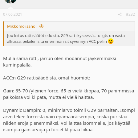
Näytä liitetiedosto 6675
07.06.2021
#232
Mikkomoi sanoi:
Joo kiitos rattisäätötiedoista. G29 ratti kyseessä.. toi gts on vasta
alkussa, pelailen sitä enemmän sit syvennyn ACC peliin
Mulla sama ratti, jarrun olen modannut jäykemmäksi
kuminpalalla.
ACC:n G29 rattisäädöistä, omat huomiot:
Gain: 65-70 (yleinen force. 65 ei vielä klippaa, 70 pahimmissa
paikoissa voi klipata, mutta ei vielä haittaa.
Dynamic Dampin: 0, minimiarvo toimii G29 parhaiten. Isompi
arvo tekee forceista vain epämääräisempiä, koska puristaa
niiden eroja pienemmäksi. Voi laittaa isommalle, jos käyttää
isompia gain arvoja ja forcet klippaa liikaa.