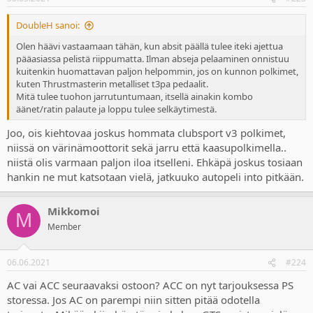
DoubleH sanoi:
Olen häävi vastaamaan tähän, kun absit päällä tulee iteki ajettua
pääasiassa pelistä riippumatta. Ilman abseja pelaaminen onnistuu
kuitenkin huomattavan paljon helpommin, jos on kunnon polkimet,
kuten Thrustmasterin metalliset t3pa pedaalit.
Mitä tulee tuohon jarrutuntumaan, itsellä ainakin kombo
äänet/ratin palaute ja loppu tulee selkäytimestä.
Joo, ois kiehtovaa joskus hommata clubsport v3 polkimet,
niissä on värinämoottorit sekä jarru että kaasupolkimella..
niistä olis varmaan paljon iloa itselleni. Ehkäpä joskus tosiaan
hankin ne mut katsotaan vielä, jatkuuko autopeli into pitkään.
Mikkomoi
M
Member
06.06.2021
#224
AC vai ACC seuraavaksi ostoon? ACC on nyt tarjouksessa PS
storessa. Jos AC on parempi niin sitten pitää odotella