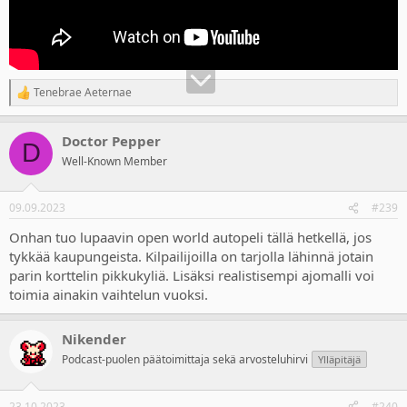
Tenebrae Aeternae
R
e
a
Doctor Pepper
c
D
t
Well-Known Member
i
o
n
09.09.2023
#239
s
:
Onhan tuo lupaavin open world autopeli tällä hetkellä, jos
tykkää kaupungeista. Kilpailijoilla on tarjolla lähinnä jotain
parin korttelin pikkukyliä. Lisäksi realistisempi ajomalli voi
toimia ainakin vaihtelun vuoksi.
Nikender
Podcast-puolen päätoimittaja sekä arvosteluhirvi
Ylläpitäjä
23.10.2023
#240