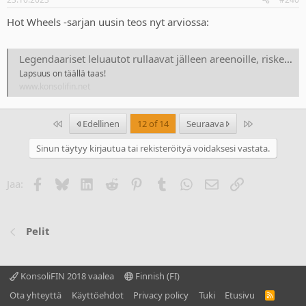
Hot Wheels -sarjan uusin teos nyt arviossa:
Legendaariset leluautot rullaavat jälleen areenoille, riskejä vältellen
Lapsuus on täällä taas!
www.konsolifin.net
Ensimmäinen
Last
Edellinen
12 of 14
Seuraava
Sinun täytyy kirjautua tai rekisteröityä voidaksesi vastata.
Facebook
Bluesky
LinkedIn
Reddit
Pinterest
Tumblr
WhatsApp
Sähköposti
Linkki
Jaa:
Pelit
KonsoliFIN 2018 vaalea
Finnish (FI)
Ota yhteyttä
Käyttöehdot
Privacy policy
Tuki
Etusivu
R
S