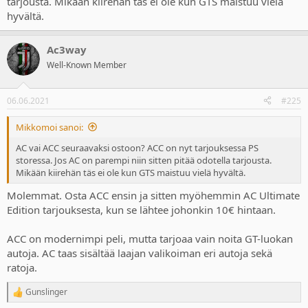
tarjousta. Mikään kiirehän täs ei ole kun GTS maistuu vielä
hyvältä.
Ac3way
Well-Known Member
06.06.2021
#225
Mikkomoi sanoi:
AC vai ACC seuraavaksi ostoon? ACC on nyt tarjouksessa PS
storessa. Jos AC on parempi niin sitten pitää odotella tarjousta.
Mikään kiirehän täs ei ole kun GTS maistuu vielä hyvältä.
Molemmat. Osta ACC ensin ja sitten myöhemmin AC Ultimate
Edition tarjouksesta, kun se lähtee johonkin 10€ hintaan.
ACC on modernimpi peli, mutta tarjoaa vain noita GT-luokan
autoja. AC taas sisältää laajan valikoiman eri autoja sekä
ratoja.
Gunslinger
R
e