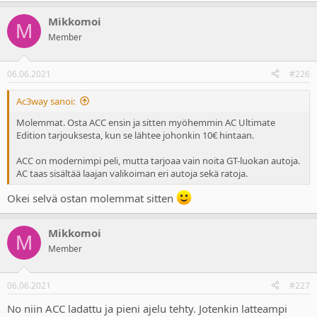
a
Mikkomoi
c
M
t
Member
i
o
n
06.06.2021
#226
s
:
Ac3way sanoi:
Molemmat. Osta ACC ensin ja sitten myöhemmin AC Ultimate
Edition tarjouksesta, kun se lähtee johonkin 10€ hintaan.
ACC on modernimpi peli, mutta tarjoaa vain noita GT-luokan autoja.
AC taas sisältää laajan valikoiman eri autoja sekä ratoja.
Okei selvä ostan molemmat sitten
Mikkomoi
M
Member
06.06.2021
#227
No niin ACC ladattu ja pieni ajelu tehty. Jotenkin latteampi