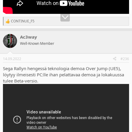
CONTINUE_F5
R
e
a
Ac3way
c
t
Well-Known Member
i
o
n
14.09.2022
#236
s
:
Sega Rallyn hengessä teknologia demoa Over Jump (UE5),
löytyy ilmeisesti PC:lle ihan pelattavaa demoa ja lokakuussa
tulee Beta-versio.