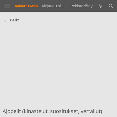
Kirjaudu sisään
Rekisteröidy
Pelit
Ajopelit (kinastelut, suositukset, vertailut)