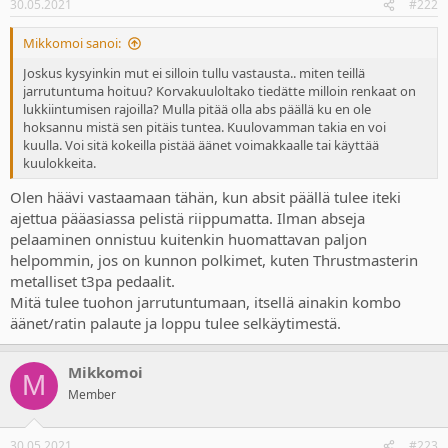
30.05.2021
#222
Mikkomoi sanoi:
Joskus kysyinkin mut ei silloin tullu vastausta.. miten teillä
jarrutuntuma hoituu? Korvakuuloltako tiedätte milloin renkaat on
lukkiintumisen rajoilla? Mulla pitää olla abs päällä ku en ole
hoksannu mistä sen pitäis tuntea. Kuulovamman takia en voi
kuulla. Voi sitä kokeilla pistää äänet voimakkaalle tai käyttää
kuulokkeita.
Olen häävi vastaamaan tähän, kun absit päällä tulee iteki
ajettua pääasiassa pelistä riippumatta. Ilman abseja
pelaaminen onnistuu kuitenkin huomattavan paljon
helpommin, jos on kunnon polkimet, kuten Thrustmasterin
metalliset t3pa pedaalit.
Mitä tulee tuohon jarrutuntumaan, itsellä ainakin kombo
äänet/ratin palaute ja loppu tulee selkäytimestä.
Mikkomoi
M
Member
30.05.2021
#223