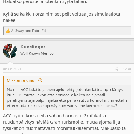
Haluatko perustella jotenkin syytä tähän.
Kyllä se kaikki Forza nimiset pelit voittaa jos simulaatiota
hakee.
Ac3way
and
Fabre#4
R
e
a
Gunslinger
c
t
Well-Known Member
i
o
n
06.06.2021
#230
s
:
Mikkomoi sanoi:
No niin ACC ladattu ja pieni ajelu tehty. Jotenkin latteampi elämys
kuin GTS mutta uskon että normaalia kokea näin, vaatii
perehtymistä ja paljon ajelua että peli avautuu kunnolla . Ihmettelin
ettei muita kierrosaikoja näy kuin vain viime kierroksen aika.. ?
ACC pyörii konsoleilla vähän huonosti. Grafiikat ja
ruudunpäivitys häviää Gran Turismolle, mutta ajomalli ja
fysiikat on huomattavasti monimutkaisemmat. Makuasioita