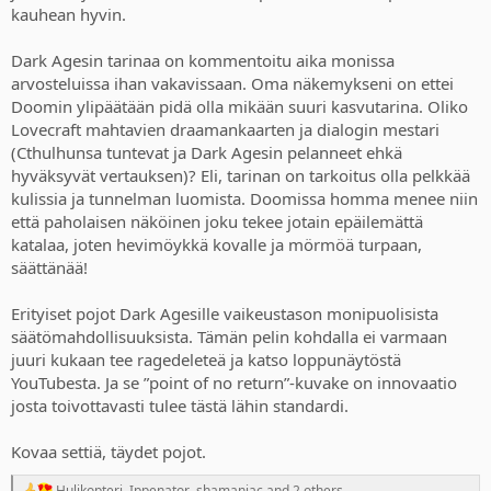
kauhean hyvin.
Dark Agesin tarinaa on kommentoitu aika monissa
arvosteluissa ihan vakavissaan. Oma näkemykseni on ettei
Doomin ylipäätään pidä olla mikään suuri kasvutarina. Oliko
Lovecraft mahtavien draamankaarten ja dialogin mestari
(Cthulhunsa tuntevat ja Dark Agesin pelanneet ehkä
hyväksyvät vertauksen)? Eli, tarinan on tarkoitus olla pelkkää
kulissia ja tunnelman luomista. Doomissa homma menee niin
että paholaisen näköinen joku tekee jotain epäilemättä
katalaa, joten hevimöykkä kovalle ja mörmöä turpaan,
säättänää!
Erityiset pojot Dark Agesille vaikeustason monipuolisista
säätömahdollisuuksista. Tämän pelin kohdalla ei varmaan
juuri kukaan tee ragedeleteä ja katso loppunäytöstä
YouTubesta. Ja se ”point of no return”-kuvake on innovaatio
josta toivottavasti tulee tästä lähin standardi.
Kovaa settiä, täydet pojot.
Hulikopteri
,
Ippenator
,
shamaniac
and 2 others