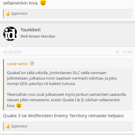
sellainenkin kiva.
Ippenator
R
e
a
Tsuikkeli
c
t
Well-Known Member
i
o
n
05.08.2025
#168
s
:
casse sanoi:
QuakeCon tällä viikolla. Jonkinlainen DLC siellä varmaan
julkistetaan, julkaisua tosin saadaan varmasti odottaa. Ja joku
isompi QOL-päivitys oli kaiketi tulossa.
Yleensähän nuo ovat julkaisseet myös jonkun samantien saatavilla
olevan ylläri-remasterin, kuten Quake I & II, olishan sellainenkin
kiva.
Quake 3 tai Wolfenstein Enemy Territory remaster kelpaisi
Ippenator
R
e