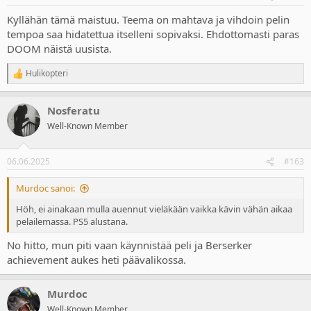
Kyllähän tämä maistuu. Teema on mahtava ja vihdoin pelin
tempoa saa hidatettua itselleni sopivaksi. Ehdottomasti paras
DOOM näistä uusista.
Hulikopteri
R
e
a
Nosferatu
c
t
Well-Known Member
i
o
n
06.06.2025
#163
s
:
Murdoc sanoi:
Höh, ei ainakaan mulla auennut vieläkään vaikka kävin vähän aikaa
pelailemassa. PS5 alustana.
No hitto, mun piti vaan käynnistää peli ja Berserker
achievement aukes heti päävalikossa.
Murdoc
Well-Known Member