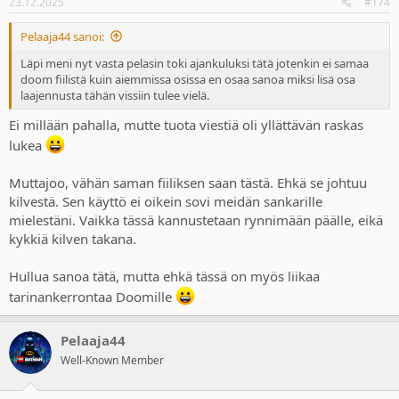
23.12.2025
#174
Pelaaja44 sanoi:
Läpi meni nyt vasta pelasin toki ajankuluksi tätä jotenkin ei samaa
doom fiilistä kuin aiemmissa osissa en osaa sanoa miksi lisä osa
laajennusta tähän vissiin tulee vielä.
Ei millään pahalla, mutte tuota viestiä oli yllättävän raskas
lukea
Muttajoo, vähän saman fiiliksen saan tästä. Ehkä se johtuu
kilvestä. Sen käyttö ei oikein sovi meidän sankarille
mielestäni. Vaikka tässä kannustetaan rynnimään päälle, eikä
kykkiä kilven takana.
Hullua sanoa tätä, mutta ehkä tässä on myös liikaa
tarinankerrontaa Doomille
Pelaaja44
Well-Known Member