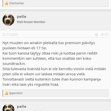
shamaniac
R
e
a
pelle
c
t
Well-Known Member
i
o
n
21.11.2025
#171
s
:
Nyt muuten ois ainakin pleikalla tuo premium päivitys
puoleen hintaan eli 17.5e.
Kai tuon kanssa täytyy ottaa riski ja luottaa pariin reddit
kommenttiin sen suhteen, että tuo sisältää sen koko
soundtrackin.
Siitä tulevasta lisäristä kun ei ole kerrottu vissiin vielä mitään
joten sille ei oikein voi laskea mitään arvoa vielä.
Toivottavasti sieltä kuitenkin tulee ihan kunnon kampanja
lisäri eikä taas yks roguelite lisää.
Ippenator
R
e
a
pelle
c
t