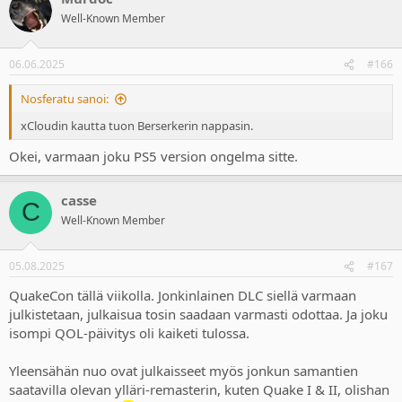
Well-Known Member
06.06.2025
#166
Nosferatu sanoi:
xCloudin kautta tuon Berserkerin nappasin.
Okei, varmaan joku PS5 version ongelma sitte.
casse
C
Well-Known Member
05.08.2025
#167
QuakeCon tällä viikolla. Jonkinlainen DLC siellä varmaan
julkistetaan, julkaisua tosin saadaan varmasti odottaa. Ja joku
isompi QOL-päivitys oli kaiketi tulossa.
Yleensähän nuo ovat julkaisseet myös jonkun samantien
saatavilla olevan ylläri-remasterin, kuten Quake I & II, olishan