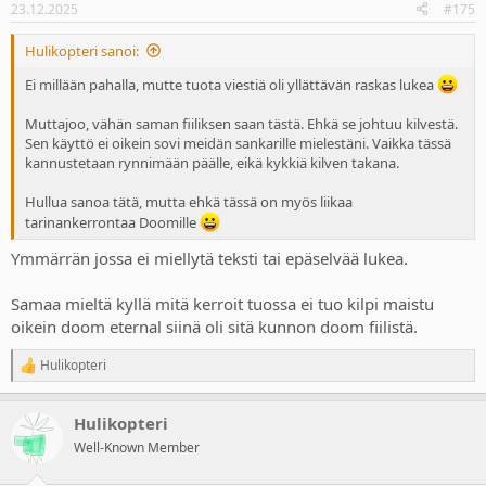
23.12.2025
#175
Hulikopteri sanoi:
Ei millään pahalla, mutte tuota viestiä oli yllättävän raskas lukea
Muttajoo, vähän saman fiiliksen saan tästä. Ehkä se johtuu kilvestä.
Sen käyttö ei oikein sovi meidän sankarille mielestäni. Vaikka tässä
kannustetaan rynnimään päälle, eikä kykkiä kilven takana.
Hullua sanoa tätä, mutta ehkä tässä on myös liikaa
tarinankerrontaa Doomille
Ymmärrän jossa ei miellytä teksti tai epäselvää lukea.
Samaa mieltä kyllä mitä kerroit tuossa ei tuo kilpi maistu
oikein doom eternal siinä oli sitä kunnon doom fiilistä.
Hulikopteri
R
e
a
Hulikopteri
c
t
Well-Known Member
i
o