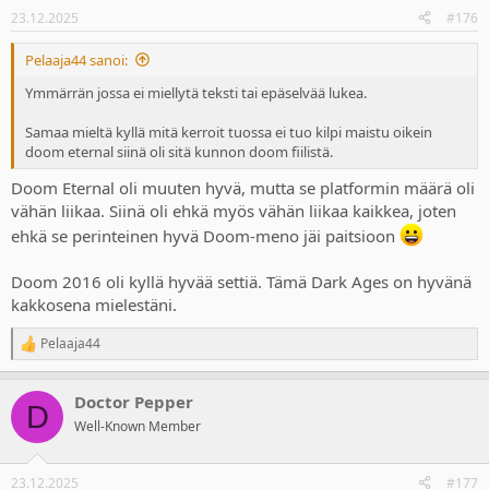
n
23.12.2025
#176
s
:
Pelaaja44 sanoi:
Ymmärrän jossa ei miellytä teksti tai epäselvää lukea.
Samaa mieltä kyllä mitä kerroit tuossa ei tuo kilpi maistu oikein
doom eternal siinä oli sitä kunnon doom fiilistä.
Doom Eternal oli muuten hyvä, mutta se platformin määrä oli
vähän liikaa. Siinä oli ehkä myös vähän liikaa kaikkea, joten
ehkä se perinteinen hyvä Doom-meno jäi paitsioon
Doom 2016 oli kyllä hyvää settiä. Tämä Dark Ages on hyvänä
kakkosena mielestäni.
Pelaaja44
R
e
a
Doctor Pepper
c
D
t
Well-Known Member
i
o
n
23.12.2025
#177