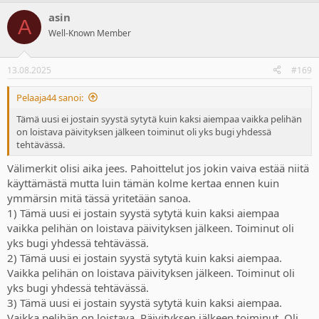
a
asin
c
A
t
Well-Known Member
i
o
n
13.08.2025
#169
s
:
Pelaaja44 sanoi:
Tämä uusi ei jostain syystä sytytä kuin kaksi aiempaa vaikka pelihän
on loistava päivityksen jälkeen toiminut oli yks bugi yhdessä
tehtävässä.
Välimerkit olisi aika jees. Pahoittelut jos jokin vaiva estää niitä
käyttämästä mutta luin tämän kolme kertaa ennen kuin
ymmärsin mitä tässä yritetään sanoa.
1) Tämä uusi ei jostain syystä sytytä kuin kaksi aiempaa
vaikka pelihän on loistava päivityksen jälkeen. Toiminut oli
yks bugi yhdessä tehtävässä.
2) Tämä uusi ei jostain syystä sytytä kuin kaksi aiempaa.
Vaikka pelihän on loistava päivityksen jälkeen. Toiminut oli
yks bugi yhdessä tehtävässä.
3) Tämä uusi ei jostain syystä sytytä kuin kaksi aiempaa.
Vaikka pelihän on loistava. Päivityksen jälkeen toiminut. Oli