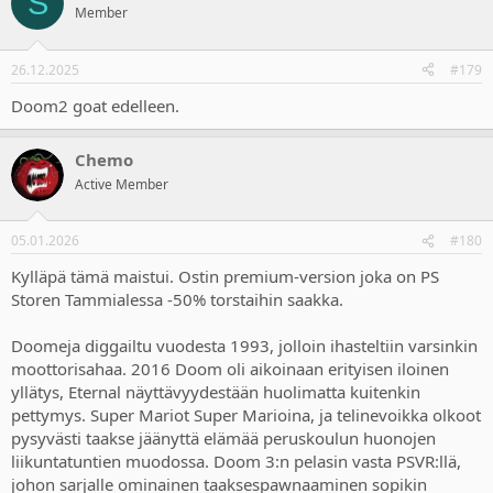
S
t
Member
i
o
n
26.12.2025
#179
s
:
Doom2 goat edelleen.
Chemo
Active Member
05.01.2026
#180
Kylläpä tämä maistui. Ostin premium-version joka on PS
Storen Tammialessa -50% torstaihin saakka.
Doomeja diggailtu vuodesta 1993, jolloin ihasteltiin varsinkin
moottorisahaa. 2016 Doom oli aikoinaan erityisen iloinen
yllätys, Eternal näyttävyydestään huolimatta kuitenkin
pettymys. Super Mariot Super Marioina, ja telinevoikka olkoot
pysyvästi taakse jäänyttä elämää peruskoulun huonojen
liikuntatuntien muodossa. Doom 3:n pelasin vasta PSVR:llä,
johon sarjalle ominainen taaksespawnaaminen sopikin