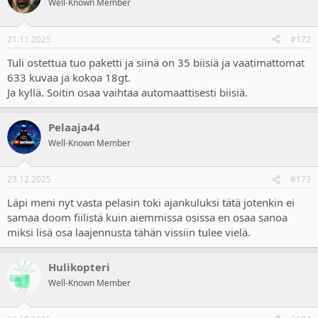
Well-Known Member
i
o
n
21.11.2025
#172
s
:
Tuli ostettua tuo paketti ja siinä on 35 biisiä ja vaatimattomat
633 kuvaa ja kokoa 18gt.
Ja kyllä. Soitin osaa vaihtaa automaattisesti biisiä.
Pelaaja44
Well-Known Member
23.12.2025
#173
Läpi meni nyt vasta pelasin toki ajankuluksi tätä jotenkin ei
samaa doom fiilistä kuin aiemmissa osissa en osaa sanoa
miksi lisä osa laajennusta tähän vissiin tulee vielä.
Hulikopteri
Well-Known Member