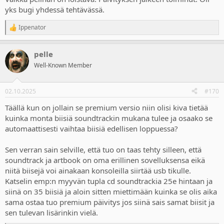
yks bugi yhdessä tehtävässä.
Ippenator
R
e
a
pelle
c
t
Well-Known Member
i
o
n
02.10.2025
#170
s
:
Täällä kun on jollain se premium versio niin olisi kiva tietää
kuinka monta biisiä soundtrackin mukana tulee ja osaako se
automaattisesti vaihtaa biisiä edellisen loppuessa?
Sen verran sain selville, että tuo on taas tehty silleen, että
soundtrack ja artbook on oma erillinen sovelluksensa eikä
niitä biisejä voi ainakaan konsoleilla siirtää usb tikulle.
Katselin emp:n myyvän tupla cd soundtrackia 25e hintaan ja
siinä on 35 biisiä ja aloin sitten miettimään kuinka se olis aika
sama ostaa tuo premium päivitys jos siinä sais samat biisit ja
sen tulevan lisärinkin vielä.