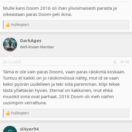
s
:
Mulle kans Doom 2016 oli ihan ylivoimaisesti parasta ja
oikeastaan paras Doom-peli ikinä.
Hulikopteri
R
e
a
DarkAges
c
t
Well-Known Member
i
o
n
24.12.2025
#178
s
:
Tämä ei ole vain paras Doomi, vaan paras räiskintä koskaan.
Tuntuu et kaikki on jo räiskinnöissä nähty, mut id se vaan
keksi pyörän uudelleen ja teki siitä paremman. Kilpi tekee
tästä yllättävän hyvän. Eternal on kakkonen, mut ehkä
musiikit siinä ovat parhaat. 2016 Doom oli meh näihin
uusimpiin verrattuna.
Hulikopteri
R
e
a
sl4yer94
c