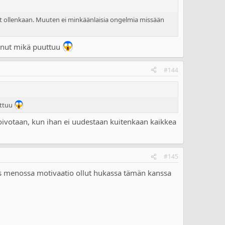
ynyt ollenkaan. Muuten ei minkäänlaisia ongelmia missään
 ainut mikä puuttuu
#144
uttuu
. Toivotaan, kun ihan ei uudestaan kuitenkaan kaikkea
#145
iis menossa motivaatio ollut hukassa tämän kanssa