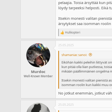
a
m
pelaajia. Toisia ärsyttää kun pitä
l
ä
löydy tarpeeksi helposti. Eik
o
ä
i
r
Itsekin monesti valitan pienistä
t
ä
ärsytykset saa isomman roolin 
t
a
Hulikopteri
j
R
a
e
a
25.05.2025
c
t
i
shamaniac sanoi:
o
n
Eiköhän kaikki peleihin liittyvät 
s
kun pitää olla liian putkessa, toisia
:
mikään päällimmäinen ongelma m
Murdoc
Well-Known Member
Itsekin monesti valitan pienistä as
isomman roolin kun kaikki muu on
No jotkut enemmän, jotkut väh
25.05.2025