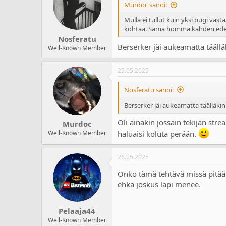
Murdoc sanoi:
Mulla ei tullut kuin yksi bugi vas
kohtaa. Sama homma kahden ede
Nosferatu
Berserker jäi aukeamatta täälläk
Well-Known Member
25.05.2025
Nosferatu sanoi:
Berserker jäi aukeamatta täälläkin 
Oli ainakin jossain tekijän stre
Murdoc
Well-Known Member
haluaisi koluta perään.
26.05.2025
Onko tämä tehtävä missä pitää 
ehkä joskus läpi menee.
Pelaaja44
Well-Known Member