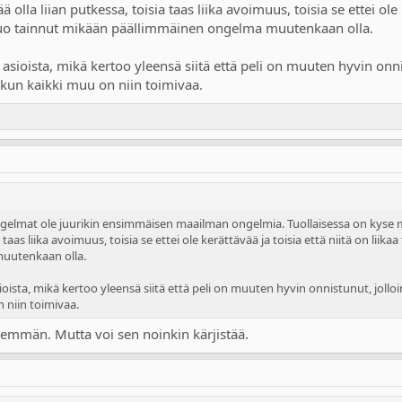
ä olla liian putkessa, toisia taas liika avoimuus, toisia se ettei ole k
ä tuo tainnut mikään päällimmäinen ongelma muutenkaan olla.
 asioista, mikä kertoo yleensä siitä että peli on muuten hyvin onnis
kun kaikki muu on niin toimivaa.
ongelmat ole juurikin ensimmäisen maailman ongelmia. Tuollaisessa on kyse muut
 taas liika avoimuus, toisia se ettei ole kerättävää ja toisia että niitä on liikaa
uutenkaan olla.
ioista, mikä kertoo yleensä siitä että peli on muuten hyvin onnistunut, jolloin
 niin toimivaa.
emmän. Mutta voi sen noinkin kärjistää.