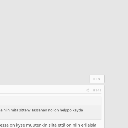
•••
#141
jää niin mitä sitten? Tässähän noi on helppo käydä
ssa on kyse muutenkin siitä että on niin erilaisia