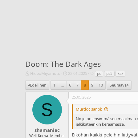
Doom: The Dark Ages
V
A
T
HideoMiyamoto
22.01.2025
pc
ps5
xsx
i
l
u
e
o
n
Edellinen
1
…
6
7
8
9
10
Seuraava
s
i
n
t
t
i
25.05.2025
i
u
s
S
k
s
t
Murdoc sanoi:
e
p
e
t
ä
e
No jo on ensimmäisen maailman 
j
i
t
jälkikäteenkin keräämässä.
u
v
shamaniac
n
ä
Eiköhän kaikki peleihin liittyv
Well-Known Member