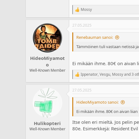
212,5 KB · Lukukerrat: 38
Mossy
R
e
a
27.05.2025
c
t
i
Renebauman sanoi:
o
n
Tämmöinen tuli vastaan netissä ja
s
:
HideoMiyamot
Ei mikään ihme. 80€ on aivan l
o
Well-Known Member
Ippenator
,
Vesgu
,
Mossy
and 3 ot
R
e
a
27.05.2025
c
t
i
HideoMiyamoto sanoi:
o
n
Ei mikään ihme. 80€ on aivan liian
s
:
Itse olen eri mieltä. Jos pelin 
Hulikopteri
80e. Esimerkkejä: Resident Evil
Well-Known Member