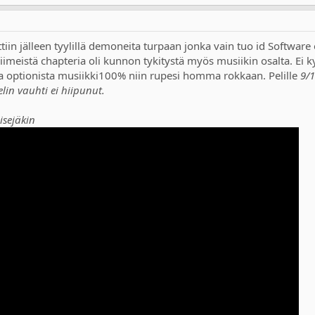
ettiin jälleen tyylillä demoneita turpaan jonka vain tuo id Softwar
 viimeistä chapteria oli kunnon tykitystä myös musiikin osalta. Ei 
taa optionista musiikki100% niin rupesi homma rokkaan. Pelille
9/1
elin vauhti ei hiipunut.
isejäkin