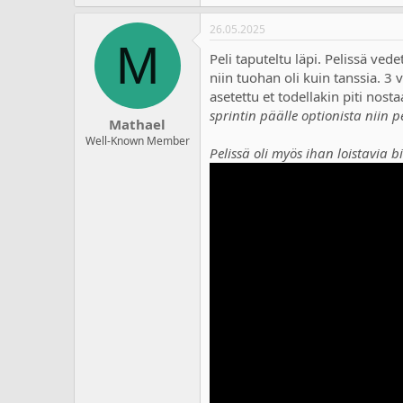
26.05.2025
M
Peli taputeltu läpi. Pelissä ved
niin tuohan oli kuin tanssia. 3
asetettu et todellakin piti nos
sprintin päälle optionista niin p
Mathael
Well-Known Member
Pelissä oli myös ihan loistavia bi