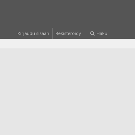
Kirjaudu sisään
Rekisteröidy
Haku