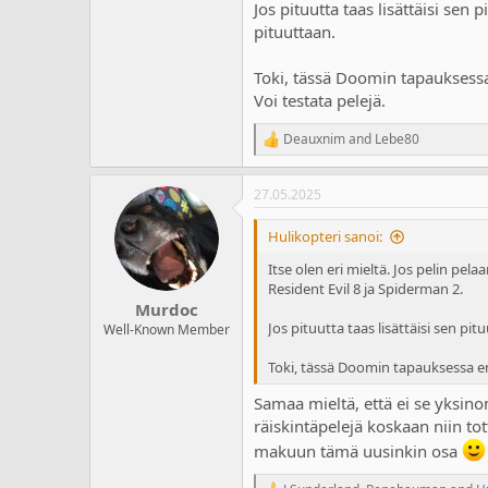
Jos pituutta taas lisättäisi sen 
pituuttaan.
Toki, tässä Doomin tapauksessa 
Voi testata pelejä.
Deauxnim
and
Lebe80
R
e
a
27.05.2025
c
t
i
Hulikopteri sanoi:
o
n
Itse olen eri mieltä. Jos pelin pel
s
Resident Evil 8 ja Spiderman 2.
:
Murdoc
Jos pituutta taas lisättäisi sen pit
Well-Known Member
Toki, tässä Doomin tapauksessa en 
Samaa mieltä, että ei se yksin
räiskintäpelejä koskaan niin to
makuun tämä uusinkin osa