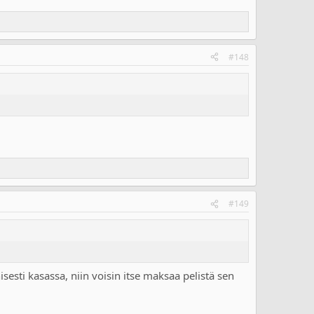
#148
#149
isesti kasassa, niin voisin itse maksaa pelistä sen