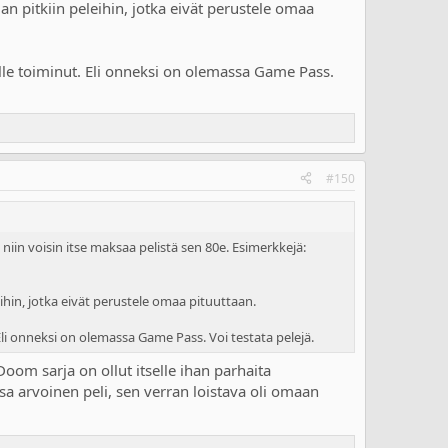
iian pitkiin peleihin, jotka eivät perustele omaa
ulle toiminut. Eli onneksi on olemassa Game Pass.
#150
 niin voisin itse maksaa pelistä sen 80e. Esimerkkejä:
eleihin, jotka eivät perustele omaa pituuttaan.
Eli onneksi on olemassa Game Pass. Voi testata pelejä.
om sarja on ollut itselle ihan parhaita
sa arvoinen peli, sen verran loistava oli omaan