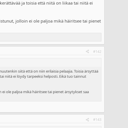
erättävää ja toisia että niitä on liikaa tai niitä ei
tunut, jolloin ei ole paljoa mikä häiritsee tai pienet
#142
enkin siitä että on niin erilaisia pelaajia. Toisia ärsyttää
 tai niitä ei löydy tarpeeksi helposti. Eikä tuo tainnut
 ei ole paljoa mikä häiritsee tai pienet ärsytykset saa
#143