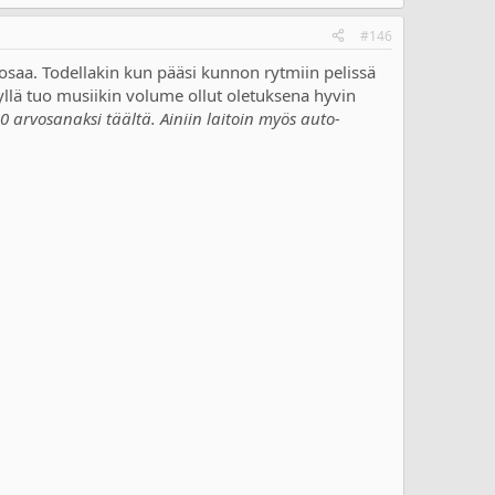
#146
e osaa. Todellakin kun pääsi kunnon rytmiin pelissä
kyllä tuo musiikin volume ollut oletuksena hyvin
0 arvosanaksi täältä. Ainiin laitoin myös auto-