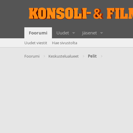
Foorumi
Uudet
Jäsenet
Uudet viestit
Hae sivustolta
Foorumi
Keskustelualueet
Pelit