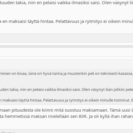
pituuden takia, niin en pelaisi vaikka ilmasiksi saisi. Olen väsynyt l
en maksaisi täyttä hintaa. Pelattavuus ja rytmitys ei oikein min
aaminen on kivaa, siinä on hyvä tarina ja muutenkin peli on teknisesti kasassa,
uuden takia, niin en pelaisi vaikka ilmasiksi saisi. Olen väsynyt liian pitkiin p
maksaisi täyttä hintaa. Pelattavuus ja rytmitys ei oikein minulle toiminut. 
omaan pituudesta ole kiinni mitä suostuu maksamaan. Tämä uusi Do
tta hemmetissä maksan mielellään sen 80€. Ja oli kyllä ihan rahan