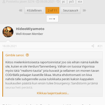
V
A
T
Poistettu jäsen 3274
09.09.2021
pc
ps5
xsx
i
l
u
e
o
n
Ensimmäinen
Last
Edellinen
2 of 11
Seuraava
s
i
n
t
t
i
•••
i
u
s
k
s
t
HideoMiyamoto
e
p
e
Well-Known Member
t
ä
e
j
i
t
u
v
18.09.2021
#21
n
ä
a
m
Gimble sanoi:
l
ä
o
ä
Kiitos mielenkiintoisesta raportoinnista! Joo siis eihän nämä kaikille
i
r
ole, kuten ei ole Verdun/Tannenberg. Vähän on tuossa Vigorissa
t
ä
myös tätä "realismi-tautia" jota kuvasit ja sellainen on monen tavan
t
COD/Bäfä pelaajan kasetille liikaa. Mutta ehdottomasti on kiva
a
nähdä tälle subgenrelle uusia tulokkaita peräti kaksin kappalein
j
kuukauden päästä kun ensin tulee Insurgency: Sandstorm ja tämä
a
seuraa heti perästä.
Klikkaa laajentaaksesi...
Tuossa videossa jonka aiempaan viestiin laitoit kaveri taisi