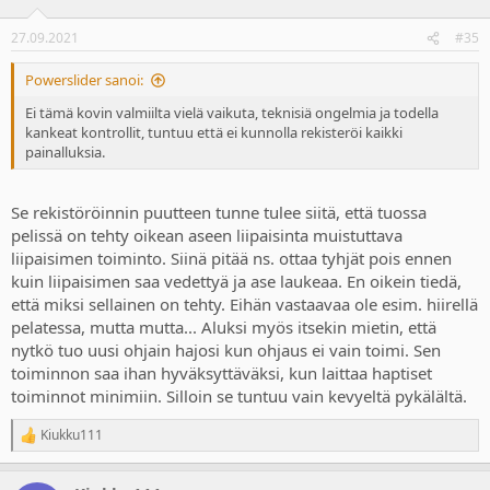
o
n
27.09.2021
#35
s
:
Powerslider sanoi:
Ei tämä kovin valmiilta vielä vaikuta, teknisiä ongelmia ja todella
kankeat kontrollit, tuntuu että ei kunnolla rekisteröi kaikki
painalluksia.
Se rekistöröinnin puutteen tunne tulee siitä, että tuossa
pelissä on tehty oikean aseen liipaisinta muistuttava
liipaisimen toiminto. Siinä pitää ns. ottaa tyhjät pois ennen
kuin liipaisimen saa vedettyä ja ase laukeaa. En oikein tiedä,
että miksi sellainen on tehty. Eihän vastaavaa ole esim. hiirellä
pelatessa, mutta mutta... Aluksi myös itsekin mietin, että
nytkö tuo uusi ohjain hajosi kun ohjaus ei vain toimi. Sen
toiminnon saa ihan hyväksyttäväksi, kun laittaa haptiset
toiminnot minimiin. Silloin se tuntuu vain kevyeltä pykälältä.
Kiukku111
R
e
a