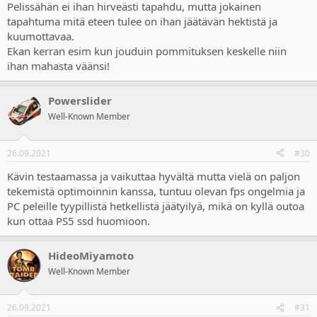
Pelissähän ei ihan hirveästi tapahdu, mutta jokainen
tapahtuma mitä eteen tulee on ihan jäätävän hektistä ja
kuumottavaa.
Ekan kerran esim kun jouduin pommituksen keskelle niin
ihan mahasta väänsi!
Powerslider
Well-Known Member
26.09.2021
#30
Kävin testaamassa ja vaikuttaa hyvältä mutta vielä on paljon
tekemistä optimoinnin kanssa, tuntuu olevan fps ongelmia ja
PC peleille tyypillistä hetkellistä jäätyilyä, mikä on kyllä outoa
kun ottaa PS5 ssd huomioon.
HideoMiyamoto
Well-Known Member
26.09.2021
#31