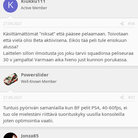
Kiukku111
c
K
t
Active Member
i
o
n
27.09.2021
#36
s
:
Käsittämättömät ”niksat” että pääsee pelaamaan. Toivotaan
että vielä olisi Beta aktiivisena. Eikös tää peli tule ensikuun
alussa?
Laittelen sillon ilmoitusta jos joku tarvii squadiinsa peliseuraa
30 v jampalta! Varmaan aika hieno just kunnon porukassa.
Powerslider
Well-Known Member
27.09.2021
#37
Tuntuis pyörivän samanlailla kun BF pelit PS4, 40-60fps, ei
tuo ole mielestäni riittävä suorituskyky uusilla konsoleilla
joten optimointia vaatii.
Jonza85