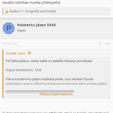
tavalla odottaa muilta yhteispeliä.
Kiukku111
,
Dragonfly
and
Gimble
R
e
a
Poistettu jäsen 5945
c
P
t
Guest
i
o
n
23.09.2021
#26
s
:
Gimble sanoi:
PS5 Beta jatkuu, mites siellä on peleillä riittänyt porukkaa?
Näytä liitetiedosto 7226
Peli ei kuulemma paljon kädestä pitele, osui silmään hyvää
aloittelijan opasta. Ehkä hyvä katsoa ennen kuin edes yrittää pelata.
Klikkaa laajentaaksesi...