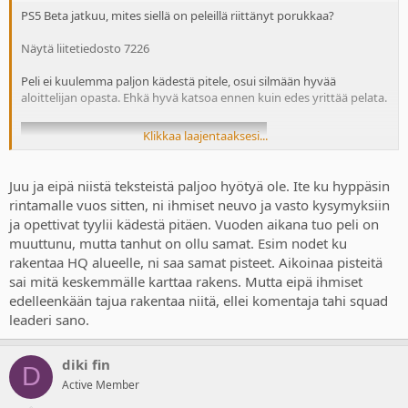
PS5 Beta jatkuu, mites siellä on peleillä riittänyt porukkaa?
Näytä liitetiedosto 7226
Peli ei kuulemma paljon kädestä pitele, osui silmään hyvää
aloittelijan opasta. Ehkä hyvä katsoa ennen kuin edes yrittää pelata.
Klikkaa laajentaaksesi...
Juu ja eipä niistä teksteistä paljoo hyötyä ole. Ite ku hyppäsin
rintamalle vuos sitten, ni ihmiset neuvo ja vasto kysymyksiin
ja opettivat tyylii kädestä pitäen. Vuoden aikana tuo peli on
muuttunu, mutta tanhut on ollu samat. Esim nodet ku
rakentaa HQ alueelle, ni saa samat pisteet. Aikoinaa pisteitä
sai mitä keskemmälle karttaa rakens. Mutta eipä ihmiset
edelleenkään tajua rakentaa niitä, ellei komentaja tahi squad
leaderi sano.
diki fin
D
Active Member