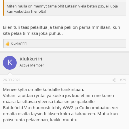
Miten mulla on mennyt tämä ohi! Latasin vielä betan ps5, ei luoja
kun vaikuttaa hienolta!
Eilen tuli taas pelailtua ja tämä peli on parhaimmillaan, kun
sitä pelaa tiimissä joka puhuu.
Kiukku111
R
e
a
Kiukku111
c
K
t
Active Member
i
o
n
26.09.2021
#29
s
:
Menee kyllä omalle kohdalle hankintaan.
Vähän rajoittaa ryntäilyä koska jos kuolet niin melkonen
määrä talsittavaa yleensä takaisin pelipaikoille.
Battlefield V :n huonosti tehty WW2 ja Codin imitaatiot vei
omalta osalta täysin fiiliksen koko aikakauteen. Mutta kun
pääsi tuota pelaamaan, kaikki muuttui.