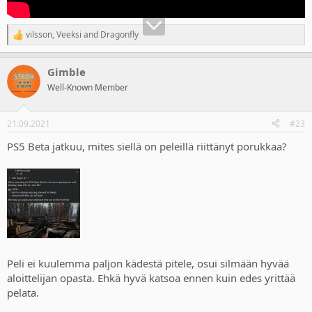
vilsson
,
Veeksi
and
Dragonfly
R
e
a
Gimble
c
t
Well-Known Member
i
o
n
21.09.2021
#23
s
:
PS5 Beta jatkuu, mites siellä on peleillä riittänyt porukkaa?
Peli ei kuulemma paljon kädestä pitele, osui silmään hyvää
aloittelijan opasta. Ehkä hyvä katsoa ennen kuin edes yrittää
pelata.