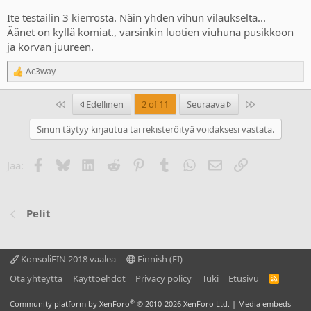
:
Ite testailin 3 kierrosta. Näin yhden vihun vilaukselta...
Äänet on kyllä komiat., varsinkin luotien viuhuna pusikkoon
ja korvan juureen.
Ac3way
R
e
a
Ensimmäinen
Last
Edellinen
2 of 11
Seuraava
c
t
Sinun täytyy kirjautua tai rekisteröityä voidaksesi vastata.
i
o
n
Facebook
Bluesky
LinkedIn
Reddit
Pinterest
Tumblr
WhatsApp
Sähköposti
Linkki
Jaa:
s
:
Pelit
KonsoliFIN 2018 vaalea
Finnish (FI)
Ota yhteyttä
Käyttöehdot
Privacy policy
Tuki
Etusivu
R
S
S
®
Community platform by XenForo
© 2010-2026 XenForo Ltd.
|
Media embeds