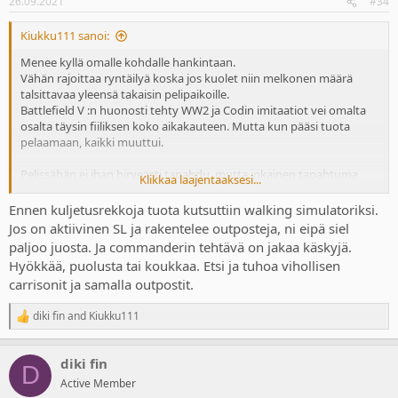
26.09.2021
#34
Kiukku111 sanoi:
Menee kyllä omalle kohdalle hankintaan.
Vähän rajoittaa ryntäilyä koska jos kuolet niin melkonen määrä
talsittavaa yleensä takaisin pelipaikoille.
Battlefield V :n huonosti tehty WW2 ja Codin imitaatiot vei omalta
osalta täysin fiiliksen koko aikakauteen. Mutta kun pääsi tuota
pelaamaan, kaikki muuttui.
Pelissähän ei ihan hirveästi tapahdu, mutta jokainen tapahtuma
Klikkaa laajentaaksesi...
mitä eteen tulee on ihan jäätävän hektistä ja kuumottavaa.
Ekan kerran esim kun jouduin pommituksen keskelle niin ihan
Ennen kuljetusrekkoja tuota kutsuttiin walking simulatoriksi.
mahasta väänsi!
Jos on aktiivinen SL ja rakentelee outposteja, ni eipä siel
paljoo juosta. Ja commanderin tehtävä on jakaa käskyjä.
Hyökkää, puolusta tai koukkaa. Etsi ja tuhoa vihollisen
carrisonit ja samalla outpostit.
diki fin
and
Kiukku111
R
e
a
diki fin
c
D
t
Active Member
i