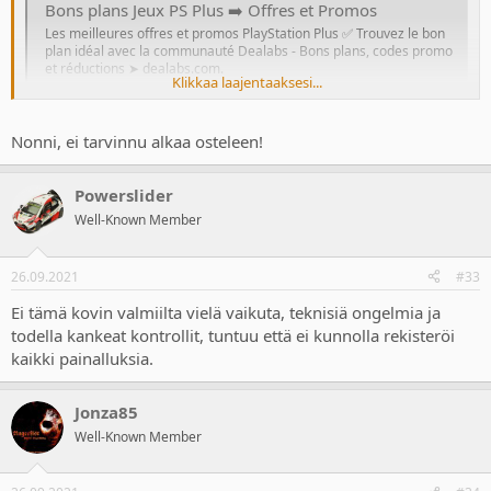
Bons plans Jeux PS Plus ➡️ Offres et Promos
Les meilleures offres et promos PlayStation Plus ✅ Trouvez le bon
plan idéal avec la communauté Dealabs - Bons plans, codes promo
et réductions ➤ dealabs.com.
Klikkaa laajentaaksesi...
www.dealabs.com
Nonni, ei tarvinnu alkaa osteleen!
Powerslider
Well-Known Member
26.09.2021
#33
Ei tämä kovin valmiilta vielä vaikuta, teknisiä ongelmia ja
todella kankeat kontrollit, tuntuu että ei kunnolla rekisteröi
kaikki painalluksia.
Jonza85
Well-Known Member