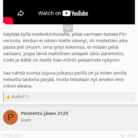
Näyttää kyllä mielenkiintoiselta, pitää varmaan testata PS+
versiota. Verdun ei oikein itselle iskenyt, oli mielestäni aika
paska peli (Huom. oma lyhyt kokemus, ei mitään peliä
vastaan). Jospa tämä realistinen sotapeli iskisi paremmin,
Codit ja Bäfät on itselle liian ADHD pelaamista nykyisin.
Saa nähdä kuinka sujuva julkaisu pelillä on ja miten omilla
heikoilla taidoilla pärjää, mutta testataan nyt ainakin ensi
viikon aikana.
Kiukku111
R
e
a
Poistettu jäsen 2125
c
P
t
Guest
i
o
n
29.09.2021
#40
s