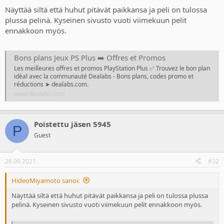
Näyttää siltä että huhut pitävät paikkansa ja peli on tulossa
plussa pelinä. Kyseinen sivusto vuoti viimekuun pelit
ennakkoon myös.
Bons plans Jeux PS Plus ➡️ Offres et Promos
Les meilleures offres et promos PlayStation Plus ✅ Trouvez le bon plan
idéal avec la communauté Dealabs - Bons plans, codes promo et
réductions ➤ dealabs.com.
www.dealabs.com
Poistettu jäsen 5945
P
Guest
26.09.2021
#32
HideoMiyamoto sanoi:
Näyttää siltä että huhut pitävät paikkansa ja peli on tulossa plussa
pelinä. Kyseinen sivusto vuoti viimekuun pelit ennakkoon myös.