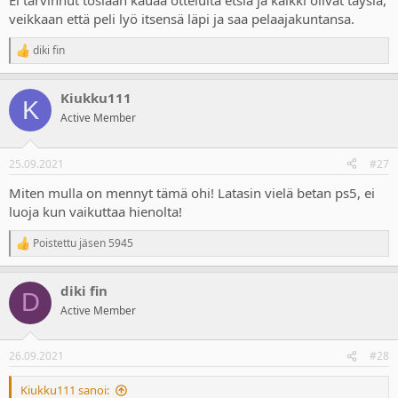
Ei tarvinnut tosiaan kauaa otteluita etsiä ja kaikki olivat täysiä,
veikkaan että peli lyö itsensä läpi ja saa pelaajakuntansa.
diki fin
R
e
a
Kiukku111
c
K
t
Active Member
i
o
n
25.09.2021
#27
s
:
Miten mulla on mennyt tämä ohi! Latasin vielä betan ps5, ei
luoja kun vaikuttaa hienolta!
Poistettu jäsen 5945
R
e
a
diki fin
c
D
t
Active Member
i
o
n
26.09.2021
#28
s
:
Kiukku111 sanoi: