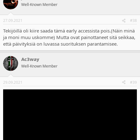
Well-Known Member
27.09.2021
#38
Tekijöillä oli kiire saada tämä early accessista pois.(Näin minä
ja moni muu uskomme) Mutta ovat painottaneet sitä seikkaa,
että päivityksiä on luvassa suorituksen parantamisee.
Ac3way
Well-Known Member
29.09.2021
#39