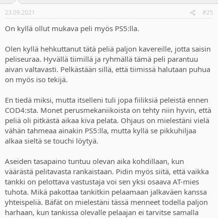
23.09.2021
#25
On kyllä ollut mukava peli myös PS5:lla.
Olen kyllä hehkuttanut tätä peliä paljon kavereille, jotta saisin
peliseuraa. Hyvällä tiimillä ja ryhmällä tämä peli parantuu
aivan valtavasti. Pelkästään sillä, että tiimissä halutaan puhua
on myös iso tekijä.
En tiedä miksi, mutta itselleni tuli jopa fiiliksiä peleistä ennen
COD4:sta. Monet perusmekaniikoista on tehty niin hyvin, että
peliä oli pitkästä aikaa kiva pelata. Ohjaus on mielestäni vielä
vähän tahmeaa ainakin PS5:lla, mutta kyllä se pikkuhiljaa
alkaa sieltä se touchi löytyä.
Aseiden tasapaino tuntuu olevan aika kohdillaan, kun
väärästä pelitavasta rankaistaan. Pidin myös siitä, että vaikka
tankki on pelottava vastustaja voi sen yksi osaava AT-mies
tuhota. Mikä pakottaa tankitkin pelaamaan jalkaväen kanssa
yhteispeliä. Bäfät on mielestäni tässä menneet todella paljon
harhaan, kun tankissa olevalle pelaajan ei tarvitse samalla