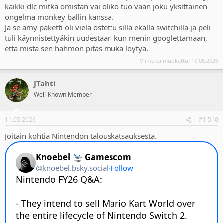
kaikki dlc mitkä omistan vai oliko tuo vaan joku yksittäinen
ongelma monkey ballin kanssa.
Ja se amy paketti oli vielä ostettu sillä ekalla switchilla ja peli
tuli käynnistettyäkin uudestaan kun menin googlettamaan,
että mistä sen hahmon pitäs muka löytyä.
Viimeksi muokattu:
10.05.2026
JTahti
Well-Known Member
11.05.2026
#1 510
Joitain kohtia Nintendon talouskatsauksesta.