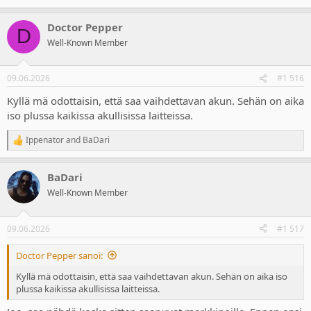
Doctor Pepper
D
Well-Known Member
09.06.2026
#1 516
Kyllä mä odottaisin, että saa vaihdettavan akun. Sehän on aika
iso plussa kaikissa akullisissa laitteissa.
Ippenator
and
BaDari
R
e
a
BaDari
c
t
Well-Known Member
i
o
n
09.06.2026
#1 517
s
:
Doctor Pepper sanoi:
Kyllä mä odottaisin, että saa vaihdettavan akun. Sehän on aika iso
plussa kaikissa akullisissa laitteissa.