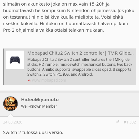
silmään on akunkesto joka on max vain 15-20h ja
huomattavasti heikompi kuin Nintendon ohjaimessa. Jos joku
on testannut niin olisi kiva kuulla mielipiteitä. Voisi ehkä
itsekkin kokeilla. Hintakin on huomattavasti halvempi kuin
Pro 2 ohjaimella vaikka ottaisi telakan mukaan.
Mobapad Chitu2 Switch 2 controller| TMR Glide Sticks| switch 2 pro controller
Mobapad Chitu 2 Switch 2 controller features the TMR glide
sticks, HD rumble, microswitch mechanical buttons, two back
buttons, Amiibo supports, swappable cross dpad. It supports
Switch 2, Switch, PC, iOS, and Android.
www.mobapad.com
HideoMiyamoto
Well-Known Member
24.03.2026
#1 502
Switch 2 tulossa uusi versio.