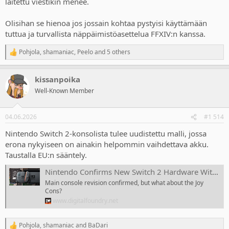
laitettu viestikin menee.
Olisihan se hienoa jos jossain kohtaa pystyisi käyttämään
tuttua ja turvallista näppäimistöasettelua FFXIV:n kanssa.
Pohjola
,
shamaniac
,
Peelo
and 5 others
R
e
a
kissanpoika
c
t
Well-Known Member
i
o
n
04.06.2026
#1 514
s
:
Nintendo Switch 2-konsolista tulee uudistettu malli, jossa
erona nykyiseen on ainakin helpommin vaihdettava akku.
Taustalla EU:n sääntely.
Nintendo Confirms New Switch 2 Hardware With Replaceable Battery
Main console revision confirmed, but what about the Joy
Cons?
www.digitalfoundry.net
Pohjola
,
shamaniac
and
BaDari
R