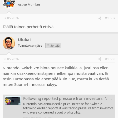
Active Member
07.05.2026
#1 507
Täällä toinen perhettä etsivä!
Ulukai
Toimituksen jäsen
Ylläpitäjä
08.05.2026
#1 508
Nintendo Switch 2:n hinta nousee kaikkialla, justiinsa eilen
näinkin osakkeenomistajien melkeinpä moista vaativan. Ei
tosin Euroopassa ole enempää kuin 30e, mutta kuka tietää
miten Suomi-hinnoissa näkyy.
Following reported pressure from investors, Nintendo has increased the price of its Switch 2 console, which will soon retail for $500 in the US
Nintendo has announced a price increase for Switch 2
following earlier reports it was facing pressure from investors
who were concerned about profitability.
www.eurogamer.net