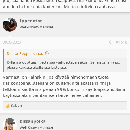
Joo, saa nähdä koska sitten saapuvat markkinoille. Ennen ensi
vuoden helmikuuta kuitenkin. Mutta odottelen rauhassa.
Ippenator
Well-Known Member
09.06.2026
#1 518
Doctor Pepper sanoi:
Kyllä mä odottaisin, että saa vaihdettavan akun. Sehän on aika iso
plussa kaikissa akullisissa laitteissa.
Varmasti on - ainakin, jos käyttää nimenomaan tuota
käsikonsolina. Itselläni on kuitenkin telakassa kiinni ja
telkkarin kautta siis pelaan 99% konsolin käyttöajastani. Siinä
käytössä akun vaihtamisen tarve lienee vähäinen.
BaDari
R
e
a
kissanpoika
c
t
Well-Known Member