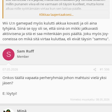
millin punanen viiva eli ne varmaan oli täysin kuolleet, mutta kone
alkaa niille syöttämään virtaa kun sen laittaa päälle.
Klikkaa laajentaaksesi...
Nyt ne oli koneessa kiinni, mutta sen ei pitäs vaikuttaa mitään kun
laite on kokonaan sammutettu ja jos siinä jonkun akun pitäs kulua
Wii U:n gamepad myös kulutti akkua kovasti ja oli aina
niin laitteen sillä sehän niille virtaa antaa.
tyhjänä. Siinä se syy oli se, että siinä on mikki jatkuvasti
Ja ihan yhtä nopeasti meni ekankin switchin joy-conit tyhjäksi
aktiivisena ja sitä ei saa mitenkään pois päältä. Joku myös Joy-
vaikka ne oli irrallaan hyllyssä.
coneissa on mikä sitä virtaa kuluttaa, eli eivät täysin "sammu".
Pro ohjaimessa sitten olikin varmaan joku 60-70% palkin
perusteella.
Sam Ruff
S
Minkään muun akkukäyttösen laitteen akku ei hupene tuollaista
Member
tahtia käyttämättömänä.
07.05.2026
#1 506
Onkos täällä vapaata perheryhmää johon mahtuisi vielä yksi
jäsen?
E: löytyi!
Viimeksi muokattu:
08.05.2026
Minä