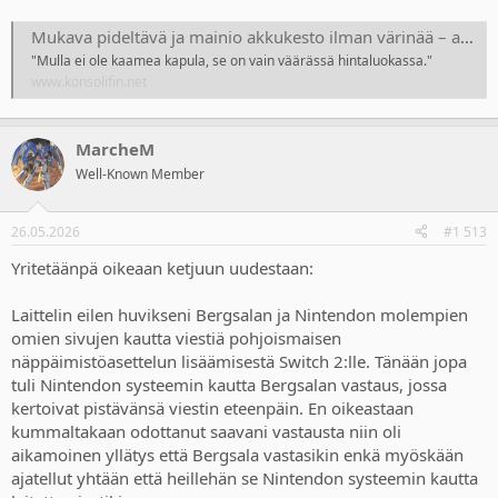
Mukava pideltävä ja mainio akkukesto ilman värinää – arvostelussa Turtle Beachin Rematch Wireless Super Mario Jump -ohjain
"Mulla ei ole kaamea kapula, se on vain väärässä hintaluokassa."
www.konsolifin.net
MarcheM
Well-Known Member
26.05.2026
#1 513
Yritetäänpä oikeaan ketjuun uudestaan:
Laittelin eilen huvikseni Bergsalan ja Nintendon molempien
omien sivujen kautta viestiä pohjoismaisen
näppäimistöasettelun lisäämisestä Switch 2:lle. Tänään jopa
tuli Nintendon systeemin kautta Bergsalan vastaus, jossa
kertoivat pistävänsä viestin eteenpäin. En oikeastaan
kummaltakaan odottanut saavani vastausta niin oli
aikamoinen yllätys että Bergsala vastasikin enkä myöskään
ajatellut yhtään että heillehän se Nintendon systeemin kautta