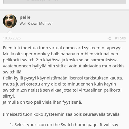
pelle
Well-Known Member
10.05.2026
#1 509
Eilen tuli todettua tuon virtual gamecard systeemin typeryys.
Mulla oli super monkey ball: banana rumblen virtuaalinen
pelikortti switch 2:n käytössä ja koska se on sammuksissa
vaatehuoneen hyllyllä niin sitä ei voinut aktivoida mun orkkis
switchillä.
Pelin kyllä pystyi käynnistämään lisenssi tarkistuksen kautta,
mutta juuri ostettu amy dlc ei toiminut ennen kuin käytin
switch:n 2:n netissä sen aikaa jotta toi virtuaalinen pelikortti
siirtyi.
Ja mulla on tuo peli vielä ihan fyysisenä.
Ilmeisesti tuon koko systeemin saa pois seuraavalla tavalla:
Select your icon on the Switch home page. It will say