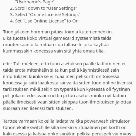
“Username’s Page”
Scroll down to “User Settings”
Select “Online License Settings”
Set “Use Online License” to On
Tuon jälkeen homman pitäisi toimia kuten ennenkin.
Eikä tuosta koko virtual gamecard systeemistä taida
muutenkaan olla mitään iloa tälläselle joka käyttää
kummassakin koneessa vain sitä yhtä omaa tiliä.
edit: Tuli mieleen, että tuon asetuksen päälle laittaminen ei
taida erota mitenkään siitä kun peliä käynnistäessä sain
ilmoituksen kuinka se virtuaalinen pelikortti on toisessa
koneessa ja siitä laatikosta sai valita sitten tuon online lisenssi
tarkistuksen mikä sekin on typerää kun kyseessä oli fyysinen
peli joka ei edes vaadi nettiä ja tuo asetus minkä nyt laitoin
päälle ilmeisesti vaan sitten skippaa tuon ilmoituksen ja ottaa
suoraan sen lisenssi tarkistuksen.
Tarttee varmaan kokeilla ladata vaikka powerwash simulator
tohon ekalle switchille sillä senkin virtuaalinen pelikortti on
kakkosessa ja katsoa onko siinäkin pelkkä peruspeli vai myös