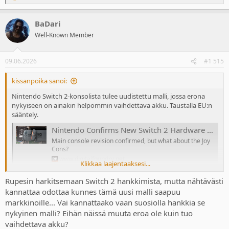
e
a
BaDari
c
t
Well-Known Member
i
o
n
09.06.2026
#1 515
s
:
kissanpoika sanoi:
Nintendo Switch 2-konsolista tulee uudistettu malli, jossa erona
nykyiseen on ainakin helpommin vaihdettava akku. Taustalla EU:n
sääntely.
Nintendo Confirms New Switch 2 Hardware With Replaceable Battery
Main console revision confirmed, but what about the Joy
Cons?
www.digitalfoundry.net
Klikkaa laajentaaksesi...
Rupesin harkitsemaan Switch 2 hankkimista, mutta nähtävästi
kannattaa odottaa kunnes tämä uusi malli saapuu
markkinoille... Vai kannattaako vaan suosiolla hankkia se
nykyinen malli? Eihän näissä muuta eroa ole kuin tuo
vaihdettava akku?