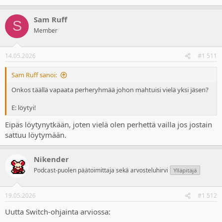
Sam Ruff
S
Member
14.05.2026
#1 511
Sam Ruff sanoi:
Onkos täällä vapaata perheryhmää johon mahtuisi vielä yksi jäsen?
E: löytyi!
Eipäs löytynytkään, joten vielä olen perhettä vailla jos jostain
sattuu löytymään.
Nikender
Podcast-puolen päätoimittaja sekä arvosteluhirvi
Ylläpitäjä
19.05.2026
#1 512
Uutta Switch-ohjainta arviossa: