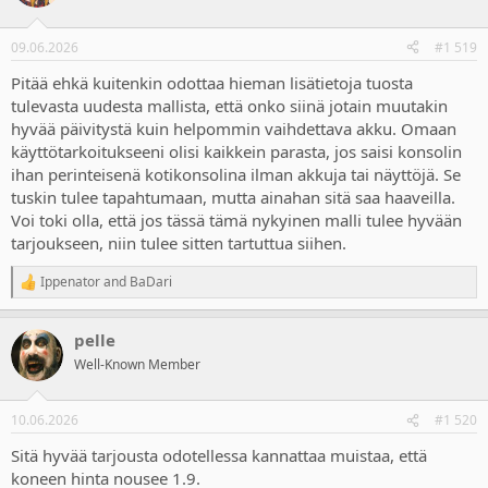
i
o
n
09.06.2026
#1 519
s
:
Pitää ehkä kuitenkin odottaa hieman lisätietoja tuosta
tulevasta uudesta mallista, että onko siinä jotain muutakin
hyvää päivitystä kuin helpommin vaihdettava akku. Omaan
käyttötarkoitukseeni olisi kaikkein parasta, jos saisi konsolin
ihan perinteisenä kotikonsolina ilman akkuja tai näyttöjä. Se
tuskin tulee tapahtumaan, mutta ainahan sitä saa haaveilla.
Voi toki olla, että jos tässä tämä nykyinen malli tulee hyvään
tarjoukseen, niin tulee sitten tartuttua siihen.
Ippenator
and
BaDari
R
e
a
pelle
c
t
Well-Known Member
i
o
n
10.06.2026
#1 520
s
:
Sitä hyvää tarjousta odotellessa kannattaa muistaa, että
koneen hinta nousee 1.9.