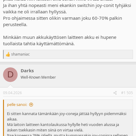
Ja ihan yhtä nopeasti meni ekankin switchin joy-conit tyhjäksi
vaikka ne oli irrallaan hyllyssä.
Pro ohjaimessa sitten olikin varmaan joku 60-70% palkin
perusteella.
Minkään muun akkukäyttösen laitteen akku ei hupene
tuollaista tahtia käyttämättömänä.
shamaniac
R
e
a
Darks
c
D
t
Well-Known Member
i
o
n
09.04.2026
#1 505
s
:
pelle sanoi:
Ei sitten kannata tämänkään joy-coneja jättää hyllyyn pidemmäksi
aikaa.
Mä laitoin laitteen kantolaukussa hyllylle heti vuoden alussa ja
äsken tsekkasin miten siinä on virtaa vielä.
Itse koneessa 76% jäljellä, mutta kummassakin joy-conissa sellanen