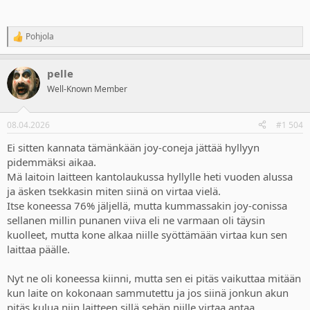
Pohjola
R
e
a
pelle
c
t
Well-Known Member
i
o
n
08.04.2026
#1 504
s
:
Ei sitten kannata tämänkään joy-coneja jättää hyllyyn
pidemmäksi aikaa.
Mä laitoin laitteen kantolaukussa hyllylle heti vuoden alussa
ja äsken tsekkasin miten siinä on virtaa vielä.
Itse koneessa 76% jäljellä, mutta kummassakin joy-conissa
sellanen millin punanen viiva eli ne varmaan oli täysin
kuolleet, mutta kone alkaa niille syöttämään virtaa kun sen
laittaa päälle.
Nyt ne oli koneessa kiinni, mutta sen ei pitäs vaikuttaa mitään
kun laite on kokonaan sammutettu ja jos siinä jonkun akun
pitäs kulua niin laitteen sillä sehän niille virtaa antaa.