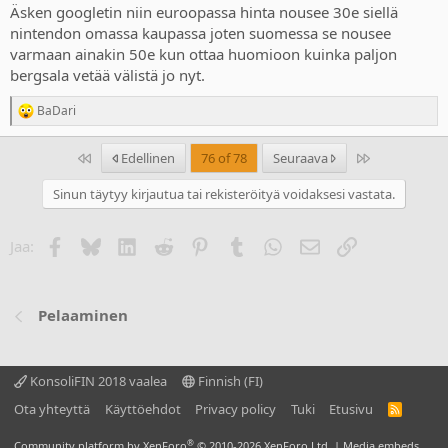
Äsken googletin niin euroopassa hinta nousee 30e siellä
nintendon omassa kaupassa joten suomessa se nousee
varmaan ainakin 50e kun ottaa huomioon kuinka paljon
bergsala vetää välistä jo nyt.
BaDari
R
e
a
Ensimmäinen
Last
Edellinen
76 of 78
Seuraava
c
t
Sinun täytyy kirjautua tai rekisteröityä voidaksesi vastata.
i
o
n
Facebook
Bluesky
LinkedIn
Reddit
Pinterest
Tumblr
WhatsApp
Sähköposti
Linkki
Jaa:
s
:
Pelaaminen
KonsoliFIN 2018 vaalea
Finnish (FI)
Ota yhteyttä
Käyttöehdot
Privacy policy
Tuki
Etusivu
R
S
S
®
Community platform by XenForo
© 2010-2026 XenForo Ltd.
|
Media embeds