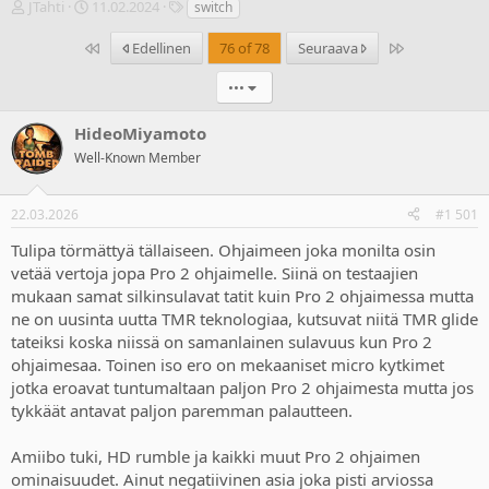
V
A
T
JTahti
11.02.2024
switch
i
l
u
e
o
n
Ensimmäinen
Last
Edellinen
76 of 78
Seuraava
s
i
n
t
t
i
•••
i
u
s
k
s
t
HideoMiyamoto
e
p
e
Well-Known Member
t
ä
e
j
i
t
u
v
22.03.2026
#1 501
n
ä
a
m
Tulipa törmättyä tällaiseen. Ohjaimeen joka monilta osin
l
ä
vetää vertoja jopa Pro 2 ohjaimelle. Siinä on testaajien
o
ä
mukaan samat silkinsulavat tatit kuin Pro 2 ohjaimessa mutta
i
r
ne on uusinta uutta TMR teknologiaa, kutsuvat niitä TMR glide
t
ä
t
tateiksi koska niissä on samanlainen sulavuus kun Pro 2
a
ohjaimesaa. Toinen iso ero on mekaaniset micro kytkimet
j
jotka eroavat tuntumaltaan paljon Pro 2 ohjaimesta mutta jos
a
tykkäät antavat paljon paremman palautteen.
Amiibo tuki, HD rumble ja kaikki muut Pro 2 ohjaimen
ominaisuudet. Ainut negatiivinen asia joka pisti arviossa