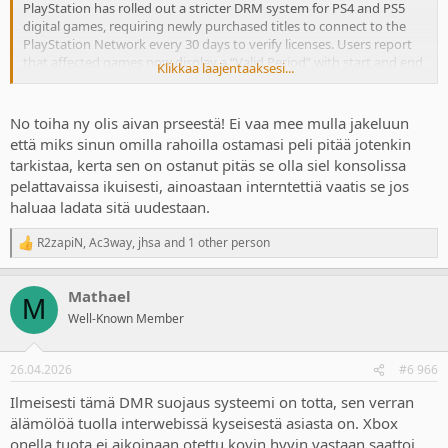
PlayStation has rolled out a stricter DRM system for PS4 and PS5
digital games, requiring newly purchased titles to connect to the
PlayStation Network every 30 days to verify licenses. Users report
that affected games now display a “Valid Period” with start and end
Klikkaa laajentaaksesi...
dates in their details—such as the recent screenshot of Don’t Starve
Together showing 20 days remaining—and will stop working until
an internet check-in occurs if the console stays offline.
No toiha ny olis aivan prseestä! Ei vaa mee mulla jakeluun
että miks sinun omilla rahoilla ostamasi peli pitää jotenkin
PS5 and PS4 digital games now require 30 day Online check-in (Your older PS4/PS5 purchases are safe for now) Rumor
tarkistaa, kerta sen on ostanut pitäs se olla siel konsolissa
pelattavaissa ikuisesti, ainoastaan interntettiä vaatis se jos
More info:
https://x.com/manfightdragon/status/2047928888907669530
haluaa ladata sitä uudestaan.
www.resetera.com
R2zapiN
,
Ac3way
,
jhsa
and 1 other person
R
e
a
Mathael
c
M
t
Well-Known Member
i
o
n
26.04.2026
#6 966
s
:
Ilmeisesti tämä DMR suojaus systeemi on totta, sen verran
älämölöä tuolla interwebissä kyseisestä asiasta on. Xbox
onella tuota ei aikoinaan otettu kovin hyvin vastaan saattoi