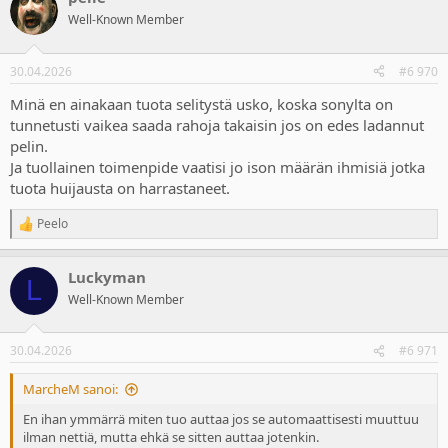
Well-Known Member
30.04.2026
#6 970
Minä en ainakaan tuota selitystä usko, koska sonylta on
tunnetusti vaikea saada rahoja takaisin jos on edes ladannut
pelin.
Ja tuollainen toimenpide vaatisi jo ison määrän ihmisiä jotka
tuota huijausta on harrastaneet.
Peelo
R
e
a
Luckyman
c
L
t
Well-Known Member
i
o
n
30.04.2026
#6 971
s
:
MarcheM sanoi:
En ihan ymmärrä miten tuo auttaa jos se automaattisesti muuttuu
ilman nettiä, mutta ehkä se sitten auttaa jotenkin.