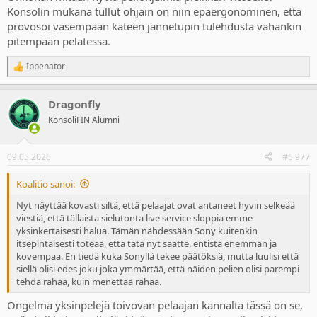
Konsolin mukana tullut ohjain on niin epäergonominen, että
provosoi vasempaan käteen jännetupin tulehdusta vähänkin
pitempään pelatessa.
Ippenator
R
e
a
Dragonfly
c
t
KonsoliFIN Alumni
i
o
n
09.05.2026
#6 977
s
:
Koalitio sanoi:
Nyt näyttää kovasti siltä, että pelaajat ovat antaneet hyvin selkeää
viestiä, että tällaista sielutonta live service sloppia emme
yksinkertaisesti halua. Tämän nähdessään Sony kuitenkin
itsepintaisesti toteaa, että tätä nyt saatte, entistä enemmän ja
kovempaa. En tiedä kuka Sonyllä tekee päätöksiä, mutta luulisi että
siellä olisi edes joku joka ymmärtää, että näiden pelien olisi parempi
tehdä rahaa, kuin menettää rahaa.
Ongelma yksinpelejä toivovan pelaajan kannalta tässä on se,