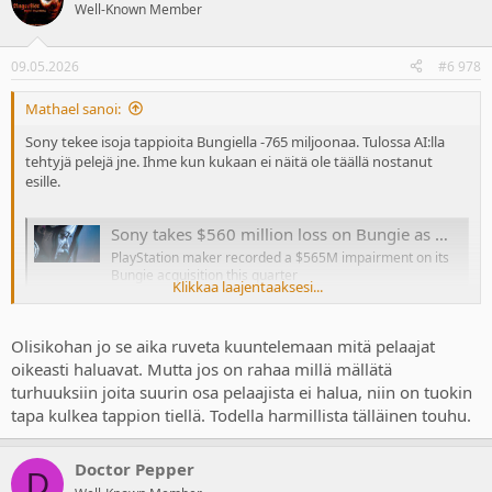
t
Well-Known Member
i
o
n
09.05.2026
#6 978
s
:
Mathael sanoi:
Sony tekee isoja tappioita Bungiella -765 miljoonaa. Tulossa AI:lla
tehtyjä pelejä jne. Ihme kun kukaan ei näitä ole täällä nostanut
esille.
Sony takes $560 million loss on Bungie as Marathon and Destiny 2 struggle
PlayStation maker recorded a $565M impairment on its
Bungie acquisition this quarter
Klikkaa laajentaaksesi...
www.polygon.com
Olisikohan jo se aika ruveta kuuntelemaan mitä pelaajat
oikeasti haluavat. Mutta jos on rahaa millä mällätä
turhuuksiin joita suurin osa pelaajista ei halua, niin on tuokin
tapa kulkea tappion tiellä. Todella harmillista tälläinen touhu.
Doctor Pepper
D