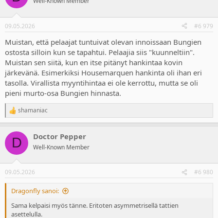
Well-Known Member
09.05.2026
#6 979
Muistan, että pelaajat tuntuivat olevan innoissaan Bungien
ostosta silloin kun se tapahtui. Pelaajia siis "kuunneltiin".
Muistan sen siitä, kun en itse pitänyt hankintaa kovin
järkevänä. Esimerkiksi Housemarquen hankinta oli ihan eri
tasolla. Virallista myyntihintaa ei ole kerrottu, mutta se oli
pieni murto-osa Bungien hinnasta.
shamaniac
R
e
a
Doctor Pepper
c
D
t
Well-Known Member
i
o
n
09.05.2026
#6 980
s
:
Dragonfly sanoi:
Sama kelpaisi myös tänne. Eritoten asymmetrisellä tattien
asettelulla.