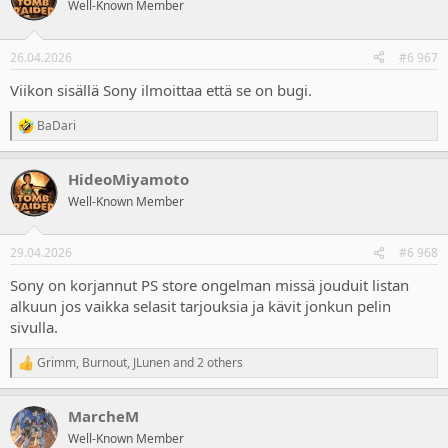
t
Well-Known Member
i
o
n
26.04.2026
#6 967
s
:
Viikon sisällä Sony ilmoittaa että se on bugi.
BaDari
R
e
a
HideoMiyamoto
c
t
Well-Known Member
i
o
n
29.04.2026
#6 968
s
:
Sony on korjannut PS store ongelman missä jouduit listan
alkuun jos vaikka selasit tarjouksia ja kävit jonkun pelin
sivulla.
Grimm
,
Burnout
,
JLunen
and 2 others
R
e
a
MarcheM
c
t
Well-Known Member