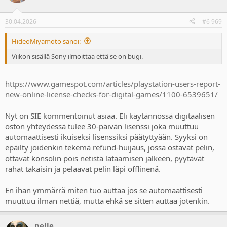
i
o
n
30.04.2026
#6 969
s
:
HideoMiyamoto sanoi:
Viikon sisällä Sony ilmoittaa että se on bugi.
https://www.gamespot.com/articles/playstation-users-report-
new-online-license-checks-for-digital-games/1100-6539651/
Nyt on SIE kommentoinut asiaa. Eli käytännössä digitaalisen
oston yhteydessä tulee 30-päivän lisenssi joka muuttuu
automaattisesti ikuiseksi lisenssiksi päätyttyään. Syyksi on
epäilty joidenkin tekemä refund-huijaus, jossa ostavat pelin,
ottavat konsolin pois netistä lataamisen jälkeen, pyytävät
rahat takaisin ja pelaavat pelin läpi offlinenä.
En ihan ymmärrä miten tuo auttaa jos se automaattisesti
muuttuu ilman nettiä, mutta ehkä se sitten auttaa jotenkin.
pelle