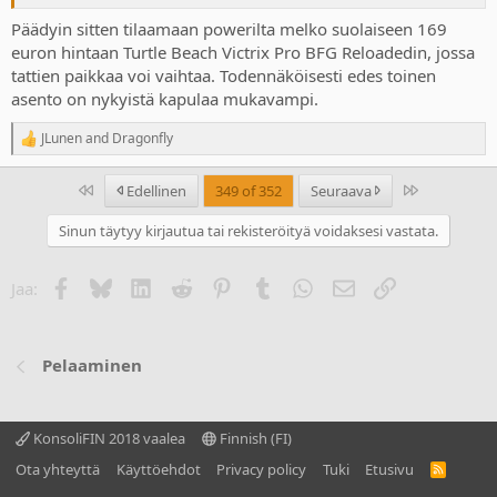
Päädyin sitten tilaamaan powerilta melko suolaiseen 169
euron hintaan Turtle Beach Victrix Pro BFG Reloadedin, jossa
tattien paikkaa voi vaihtaa. Todennäköisesti edes toinen
asento on nykyistä kapulaa mukavampi.
JLunen
and
Dragonfly
R
e
a
Ensimmäinen
Last
Edellinen
349 of 352
Seuraava
c
t
Sinun täytyy kirjautua tai rekisteröityä voidaksesi vastata.
i
o
n
Facebook
Bluesky
LinkedIn
Reddit
Pinterest
Tumblr
WhatsApp
Sähköposti
Linkki
Jaa:
s
:
Pelaaminen
KonsoliFIN 2018 vaalea
Finnish (FI)
Ota yhteyttä
Käyttöehdot
Privacy policy
Tuki
Etusivu
R
S