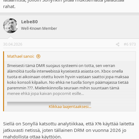
rahat.
Lebe80
Well-Known Member
30.04.2026
#6 973
Mathael sanoi:
Ilmeisesti tämä DMR suojaus systeemi on totta, sen verran
älämölöä tuolla interwebissä kyseisestä asiasta on. Xbox onella
tuota ei aikoinaan otettu kovin hyvin vastaan saattoi jopa maksaa
koko konsoli kilpailun. No ehkä ne tuolla Sonyn päämajassa tietää
paremmin ???. Mielenkiinnolla seuraan mihin suuntaan tämä
menee ehkä jopa kaivan popcornit esille...
Klikkaa laajentaaksesi...
Siellä on Sonyllä katsottu analytiikkaa, että X% käyttää laitetta
jatkuvasti netissä, joten tällainen DRM on vuonna 2026 jo
mahdollista ottaa käyttöön.