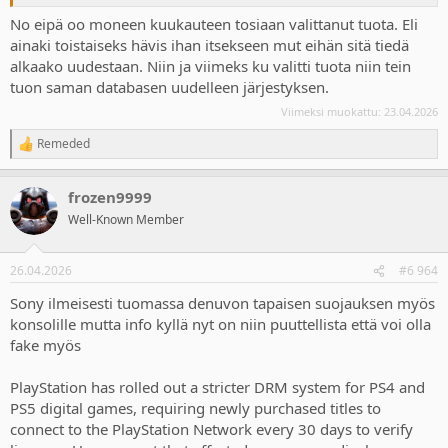
No eipä oo moneen kuukauteen tosiaan valittanut tuota. Eli
ainaki toistaiseks hävis ihan itsekseen mut eihän sitä tiedä
alkaako uudestaan. Niin ja viimeks ku valitti tuota niin tein
tuon saman databasen uudelleen järjestyksen.
Viimeksi muokattu:
23.04.2026
Remeded
R
e
a
frozen9999
c
t
Well-Known Member
i
o
n
26.04.2026
#6 964
s
:
Sony ilmeisesti tuomassa denuvon tapaisen suojauksen myös
konsolille mutta info kyllä nyt on niin puuttellista että voi olla
fake myös
PlayStation has rolled out a stricter DRM system for PS4 and
PS5 digital games, requiring newly purchased titles to
connect to the PlayStation Network every 30 days to verify