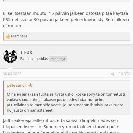
Ei se itsestään muutu. 15 päivän jälkeen ostosta pitää käyttää
PS5 netissä tai 30 päivän jälkeen peli ei käynnisty. Sen jälkeen
ei muuta.
MarcheM
R
e
a
TT-2k
c
t
Rauhanlähettiläs
Ylläpitäjä
i
o
n
30.04.2026
#6 972
s
:
pelle sanoi:
Minä en ainakaan tuota selitystä usko, koska sonylta on tunnetusti
vaikea saada rahoja takaisin jos on edes ladannut pelin.
Ja tuollainen toimenpide vaatisi jo ison määrän ihmisiä jotka tuota
huijausta on harrastaneet.
Jailbreak-veijareille riittää, että saavat digipeliin edes sen
tilapäisen lisenssin. Siihen ei ymmärtääkseni tarvita pelin
lataamista, jolloin Sonynkin pitää mukisematta palauttaa