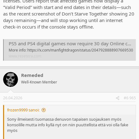
licenses. Users report that affected games now display a
“Valid Period” with start and end dates in their details—such
as the recent screenshot of Don’t Starve Together showing 20
days remaining—and will stop working until an internet
check-in occurs if the console stays offline.
PS5 and PS4 digital games now require 30 day Online check-in (Your older PS4/PS5 purchases are safe for now) Rumor
More info: https://x.com/manfightdragon/status/2047928888907669530
www.resetera.com
Remeded
Well-Known Member
26.04.2026
#6 965
frozen9999 sanoi:
Sony ilmeisesti tuomassa denuvon tapaisen suojauksen myös
konsolille mutta info kyllä nyt on niin puuttellista että voi olla fake
myös