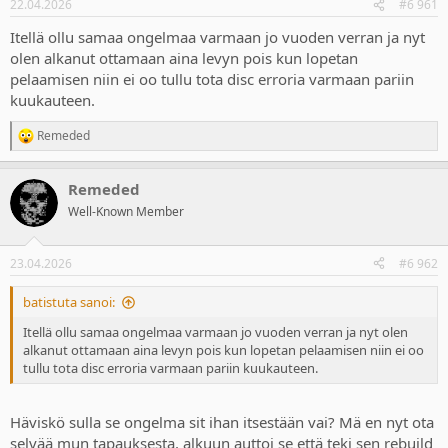
22.04.2026
#6 961
Itellä ollu samaa ongelmaa varmaan jo vuoden verran ja nyt
olen alkanut ottamaan aina levyn pois kun lopetan
pelaamisen niin ei oo tullu tota disc erroria varmaan pariin
kuukauteen.
Remeded
R
e
a
Remeded
c
t
Well-Known Member
i
o
n
23.04.2026
#6 962
s
:
batistuta sanoi:
Itellä ollu samaa ongelmaa varmaan jo vuoden verran ja nyt olen
alkanut ottamaan aina levyn pois kun lopetan pelaamisen niin ei oo
tullu tota disc erroria varmaan pariin kuukauteen.
Häviskö sulla se ongelma sit ihan itsestään vai? Mä en nyt ota
selvää mun tapauksesta, alkuun auttoi se että teki sen rebuild