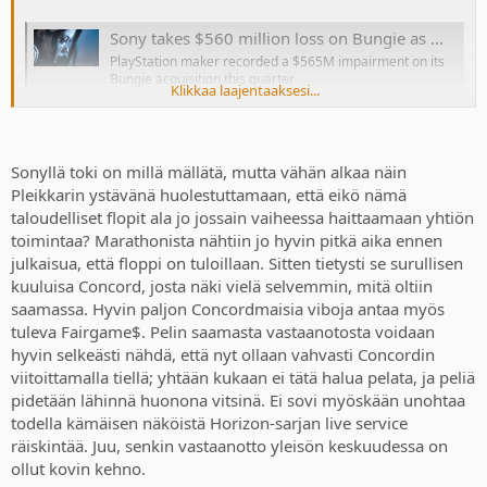
Sony takes $560 million loss on Bungie as Marathon and Destiny 2 struggle
PlayStation maker recorded a $565M impairment on its
Bungie acquisition this quarter
Klikkaa laajentaaksesi...
www.polygon.com
Sonyllä toki on millä mällätä, mutta vähän alkaa näin
Pleikkarin ystävänä huolestuttamaan, että eikö nämä
taloudelliset flopit ala jo jossain vaiheessa haittaamaan yhtiön
toimintaa? Marathonista nähtiin jo hyvin pitkä aika ennen
julkaisua, että floppi on tuloillaan. Sitten tietysti se surullisen
kuuluisa Concord, josta näki vielä selvemmin, mitä oltiin
saamassa. Hyvin paljon Concordmaisia viboja antaa myös
tuleva Fairgame$. Pelin saamasta vastaanotosta voidaan
hyvin selkeästi nähdä, että nyt ollaan vahvasti Concordin
viitoittamalla tiellä; yhtään kukaan ei tätä halua pelata, ja peliä
pidetään lähinnä huonona vitsinä. Ei sovi myöskään unohtaa
todella kämäisen näköistä Horizon-sarjan live service
räiskintää. Juu, senkin vastaanotto yleisön keskuudessa on
ollut kovin kehno.