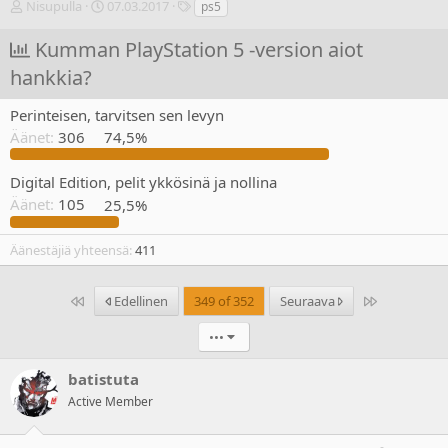
V
A
T
Nisupulla
07.03.2017
ps5
i
l
u
e
o
n
Kumman PlayStation 5 -version aiot
s
i
n
hankkia?
t
t
i
i
u
s
k
s
t
Perinteisen, tarvitsen sen levyn
e
p
e
Äänet:
306
74,5%
t
ä
e
j
i
t
Digital Edition, pelit ykkösinä ja nollina
u
v
n
ä
Äänet:
105
25,5%
a
m
l
ä
Äänestäjiä yhteensä
411
o
ä
i
r
t
ä
Ensimmäinen
Last
Edellinen
349 of 352
Seuraava
t
a
•••
j
a
batistuta
Active Member