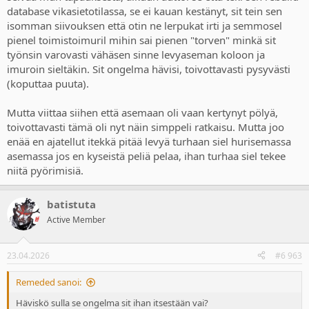
database vikasietotilassa, se ei kauan kestänyt, sit tein sen
isomman siivouksen että otin ne lerpukat irti ja semmosel
pienel toimistoimuril mihin sai pienen "torven" minkä sit
työnsin varovasti vähäsen sinne levyaseman koloon ja
imuroin sieltäkin. Sit ongelma hävisi, toivottavasti pysyvästi
(koputtaa puuta).
Mutta viittaa siihen että asemaan oli vaan kertynyt pölyä,
toivottavasti tämä oli nyt näin simppeli ratkaisu. Mutta joo
enää en ajatellut itekkä pitää levyä turhaan siel hurisemassa
asemassa jos en kyseistä peliä pelaa, ihan turhaa siel tekee
niitä pyörimisiä.
batistuta
Active Member
23.04.2026
#6 963
Remeded sanoi:
Häviskö sulla se ongelma sit ihan itsestään vai?