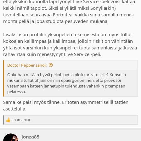
että yksikin kunnolla läpi lyönyt Live Service -peli voisi kattaa
kaikki nämä tappiot. Siksi ei yllätä miksi Sonylla(kin)
tavoitellaan seuraavaa Fortniteä, vaikka siinä samalla menisi
monta peliä ja jopa studiota pesuveden mukana.
Lisäksi ison profiilin yksinpelien tekemisestä on myös tullut
kokoajan kalliimpaa ja kalliimpaa, jolloin riskit on vähintään
yhtä isot varsinkin kun yksinpeli ei tuota samanlaista jatkuvaa
rahavirtaa kuin menestynyt Live Service -peli.
Doctor Pepper sanoi:
Onkohan mitään hyviä peliohjaimia pleikkari vitoselle? Konsolin
mukana tullut ohjain on niin epäergonominen, että provosoi
vasempaan käteen jännetupin tulehdusta vähänkin pitempään
pelatessa.
Sama kelpaisi myös tänne. Eritoten asymmetrisellä tattien
asettelulla.
shamaniac
R
e
a
Jonza85
c