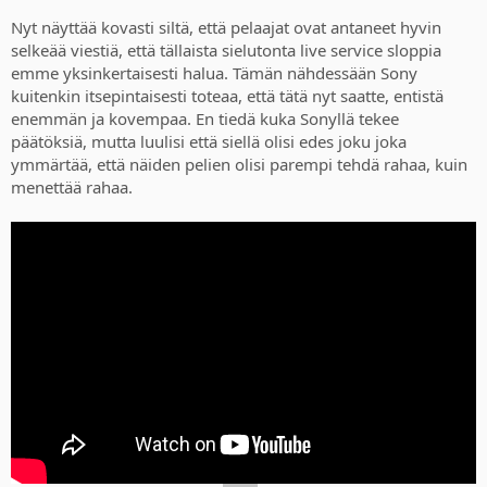
Nyt näyttää kovasti siltä, että pelaajat ovat antaneet hyvin
selkeää viestiä, että tällaista sielutonta live service sloppia
emme yksinkertaisesti halua. Tämän nähdessään Sony
kuitenkin itsepintaisesti toteaa, että tätä nyt saatte, entistä
enemmän ja kovempaa. En tiedä kuka Sonyllä tekee
päätöksiä, mutta luulisi että siellä olisi edes joku joka
ymmärtää, että näiden pelien olisi parempi tehdä rahaa, kuin
menettää rahaa.