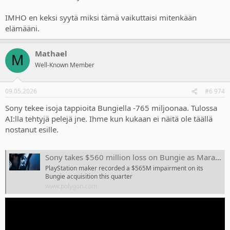
IMHO en keksi syytä miksi tämä vaikuttaisi mitenkään
elämääni.
Mathael
M
Well-Known Member
09.05.2026
#6 974
Sony tekee isoja tappioita Bungiella -765 miljoonaa. Tulossa
AI:lla tehtyjä pelejä jne. Ihme kun kukaan ei näitä ole täällä
nostanut esille.
Sony takes $560 million loss on Bungie as Marathon and Destiny 2 struggle
PlayStation maker recorded a $565M impairment on its
Bungie acquisition this quarter
www.polygon.com