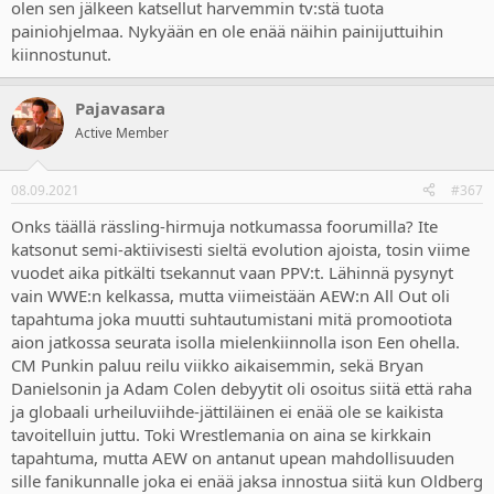
olen sen jälkeen katsellut harvemmin tv:stä tuota
painiohjelmaa. Nykyään en ole enää näihin painijuttuihin
kiinnostunut.
Pajavasara
Active Member
08.09.2021
#367
Onks täällä rässling-hirmuja notkumassa foorumilla? Ite
katsonut semi-aktiivisesti sieltä evolution ajoista, tosin viime
vuodet aika pitkälti tsekannut vaan PPV:t. Lähinnä pysynyt
vain WWE:n kelkassa, mutta viimeistään AEW:n All Out oli
tapahtuma joka muutti suhtautumistani mitä promootiota
aion jatkossa seurata isolla mielenkiinnolla ison Een ohella.
CM Punkin paluu reilu viikko aikaisemmin, sekä Bryan
Danielsonin ja Adam Colen debyytit oli osoitus siitä että raha
ja globaali urheiluviihde-jättiläinen ei enää ole se kaikista
tavoitelluin juttu. Toki Wrestlemania on aina se kirkkain
tapahtuma, mutta AEW on antanut upean mahdollisuuden
sille fanikunnalle joka ei enää jaksa innostua siitä kun Oldberg