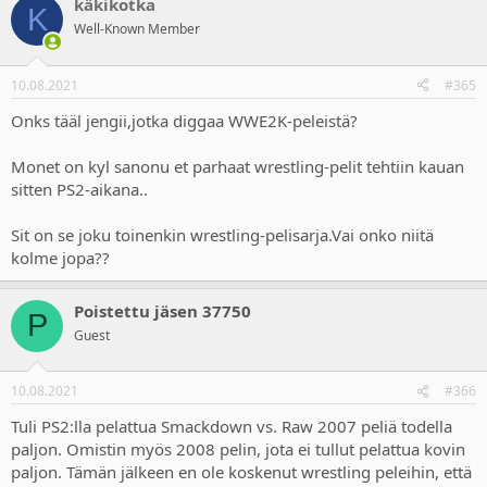
käkikotka
K
Well-Known Member
10.08.2021
#365
Onks tääl jengii,jotka diggaa WWE2K-peleistä?
Monet on kyl sanonu et parhaat wrestling-pelit tehtiin kauan
sitten PS2-aikana..
Sit on se joku toinenkin wrestling-pelisarja.Vai onko niitä
kolme jopa??
Poistettu jäsen 37750
P
Guest
10.08.2021
#366
Tuli PS2:lla pelattua Smackdown vs. Raw 2007 peliä todella
paljon. Omistin myös 2008 pelin, jota ei tullut pelattua kovin
paljon. Tämän jälkeen en ole koskenut wrestling peleihin, että