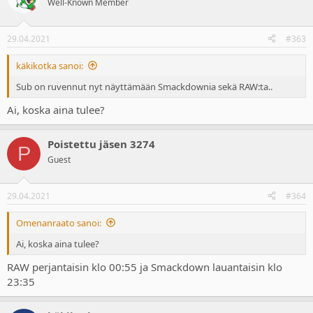
Well-Known Member
29.04.2021
#363
käkikotka sanoi:
Sub on ruvennut nyt näyttämään Smackdownia sekä RAW:ta..
Ai, koska aina tulee?
Poistettu jäsen 3274
P
Guest
29.04.2021
#364
Omenanraato sanoi:
Ai, koska aina tulee?
RAW perjantaisin klo 00:55 ja Smackdown lauantaisin klo
23:35