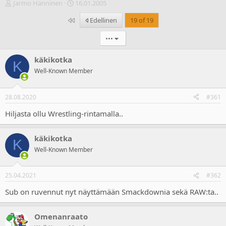
V
A
Jarmo Hänninen
16.01.2005
i
l
Ensimmäinen
Edellinen
19 of 19
e
o
s
i
•••
t
t
i
u
k
s
käkikotka
K
e
p
Well-Known Member
t
ä
j
i
u
v
28.08.2020
#361
n
ä
a
m
Hiljasta ollu Wrestling-rintamalla..
l
ä
o
ä
käkikotka
i
r
K
t
ä
Well-Known Member
t
a
j
25.04.2021
#362
a
Sub on ruvennut nyt näyttämään Smackdownia sekä RAW:ta..
Omenanraato