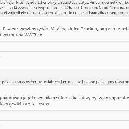
tä aikoja.. Prätkäundertaker oli kyllä säälittävä esitys. Ainoa hyvä hetki oli, k
ock oli kyllä veemäinen tyyppi, harmi että lopetti homman. Nimittäin ainoa 
i vain oikein ole mistään kotoisin. Tosin en ole pitkään aikaan seurannut 
i Pay-per-viewt nykyään. Mitä taas tulee Brockiin, niin ei tule 
lat verrattuna WWEhen.
W
 tule palaamaan WWEhen. Mun lähteet kertoo, että heebon palkat Japanissa 
ainimisen jo jokusen aikaa sitten ja keskittyy nykyään vapaaottelu
dia.org/wiki/Brock_Lesnar
W