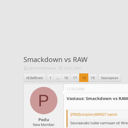
Smackdown vs RAW
V
A
Jarmo Hänninen
16.01.2005
i
l
Edellinen
1
…
16
17
18
19
Seuraava
e
o
s
i
t
t
17.03.2008
i
u
P
Vastaus: Smackdown vs RA
k
s
e
p
t
ä
j
i
[FIN]Scorpion;609327 sanoi:
Podu
u
v
Seuraavaks tulee varmaan sit Wre
n
ä
New Member