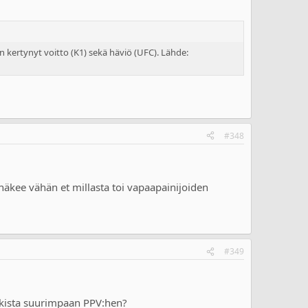
n kertynyt voitto (K1) sekä häviö (UFC). Lähde:
#348
äkee vähän et millasta toi vapaapainijoiden
#349
aikista suurimpaan PPV:hen?