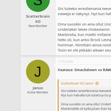
Siis tuleeko wrestlemania teevee
viewejä ei näkynyt. Nyt kun halv
Scatterbrain
XO
Oma suosikki on aina ollut Und
New Member
Undertaker tekee chokeslamin M
Mankindia, kun miettii millainen
hetki oli, kun antoi Brock Lesna
homman. Nimittäin ainoa noista
Tosin en ole pitkään aikaan seu
17.03.2008
J
Vastaus: Smackdown vs RA
Scatterbrain XO sanoi:
Janus
Siis tuleeko wrestlemania teeveest
Active Member
Nyt kun halvalla tuli ostettua toi 
Oma suosikki on aina ollut Under
Mankindelle oli kyllä jotain ihan