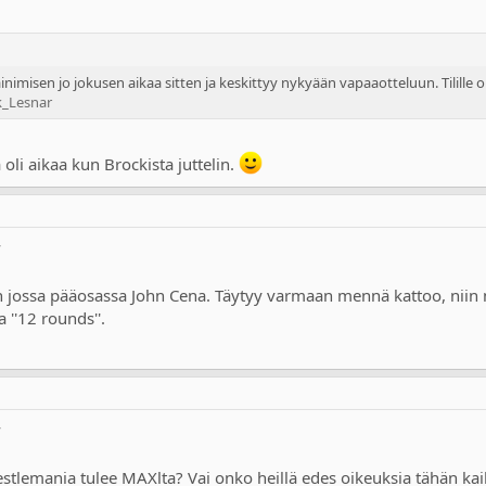
imisen jo jokusen aikaa sitten ja keskittyy nykyään vapaaotteluun. Tilille o
k_Lesnar
 oli aikaa kun Brockista juttelin.
W
n jossa pääosassa John Cena. Täytyy varmaan mennä kattoo, niin n
 ''12 rounds''.
W
estlemania tulee MAXlta? Vai onko heillä edes oikeuksia tähän k