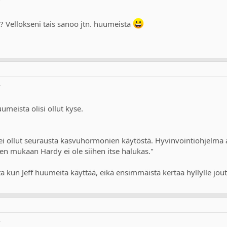
W
n? Vellokseni tais sanoo jtn. huumeista
W
meista olisi ollut kyse.
s ei ollut seurausta kasvuhormonien käytöstä. Hyvinvointiohjelma
en mukaan Hardy ei ole siihen itse halukas."
 kun Jeff huumeita käyttää, eikä ensimmäistä kertaa hyllylle jo
W