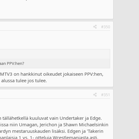
#350
paan PPV:hen?
 MTV3 on hankkinut oikeudet jokaiseen PPV:hen,
lussa tulee jos tulee.
#351
 tällähetkellä kuuluvat vain Undertaker ja Edge.
ioissa niin Umagan, Jerichon ja Shawn Michaelsinkin
rdyn mestaruuskauden lisäksi. Edgen ja 'Takerin
anlaisia 1 vs. 1- otteluja Wrestlemaniasta asti.