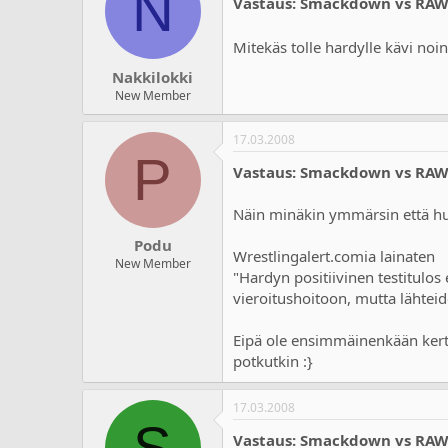
N
Vastaus: Smackdown vs RA
Mitekäs tolle hardylle kävi noi
Nakkilokki
New Member
17.03.2008
P
Vastaus: Smackdown vs RA
Näin minäkin ymmärsin että huu
Podu
Wrestlingalert.comia lainaten
New Member
"Hardyn positiivinen testitulo
vieroitushoitoon, mutta lähteid
Eipä ole ensimmäinenkään kerta
potkutkin :}
17.03.2008
S
Vastaus: Smackdown vs RA