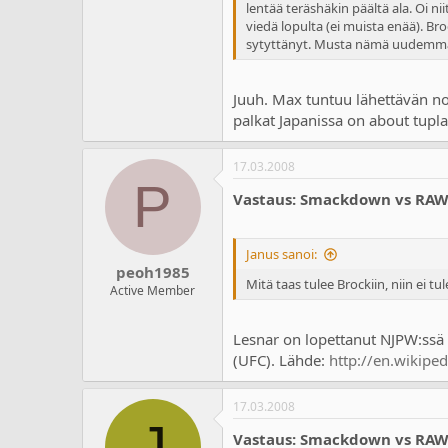
lentää teräshäkin päältä ala. Oi nii
viedä lopulta (ei muista enää). Br
sytyttänyt. Musta nämä uudemmat e
Juuh. Max tuntuu lähettävän no
palkat Japanissa on about tup
17.03.2008
P
Vastaus: Smackdown vs RA
Janus sanoi:
peoh1985
Mitä taas tulee Brockiin, niin ei
Active Member
Lesnar on lopettanut NJPW:ssä p
(UFC). Lähde:
http://en.wikipe
17.03.2008
J
Vastaus: Smackdown vs RA