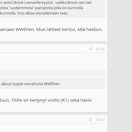
un antoi Brock Lesnarille kyytiä - vaikka Brock sen tais
noista "uudemmista" painijoista joka on kunnolla
kunnolla. Vois alkaa seurailemaan taas.
palaamaan WWEhen. Mun lähteet kertoo, että heebon
#346
on about tuplat verrattuna WWEhen.
un. Tilille on kertynyt voitto (K1) sekä häviö
#347