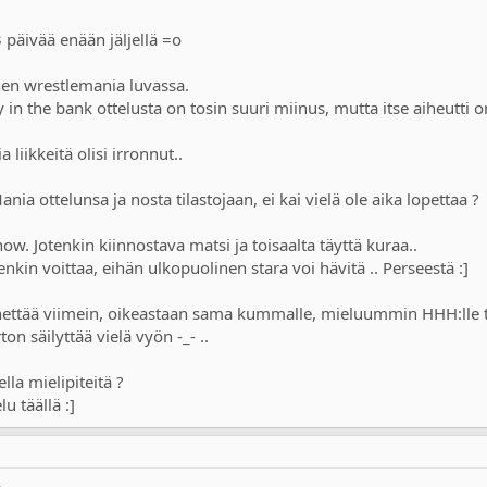
3 päivää enään jäljellä =o
nen wrestlemania luvassa.
in the bank ottelusta on tosin suuri miinus, mutta itse aiheutti
ia liikkeitä olisi irronnut..
nia ottelunsa ja nosta tilastojaan, ei kai vielä ole aika lopettaa ?
. Jotenkin kiinnostava matsi ja toisaalta täyttä kuraa..
kin voittaa, eihän ulkopuolinen stara voi hävitä .. Perseestä :]
ettää viimein, oikeastaan sama kummalle, mieluummin HHH:lle to
on säilyttää vielä vyön -_- ..
lla mielipiteitä ?
u täällä :]