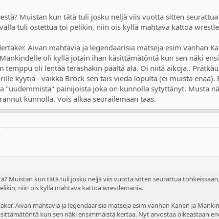
stä? Muistan kun tätä tuli josku neljä viis vuotta sitten seurattu
alla tuli ostettua toi pelikin, niin ois kyllä mahtava kattoa wrest
ertaker. Aivan mahtavia ja legendaarisia matseja esim vanhan K
ankindelle oli kyllä jotain ihan käsittämätöntä kun sen näki e
 temppu oli lentää teräshäkin päältä ala. Oi niitä aikoja.. Prätkäu
rille kyytiä - vaikka Brock sen tais viedä lopulta (ei muista enää).
 "uudemmista" painijoista joka on kunnolla sytyttänyt. Musta n
rannut kunnolla. Vois alkaa seurailemaan taas.
W
ä? Muistan kun tätä tuli josku neljä viis vuotta sitten seurattua tohkeissaan
pelikin, niin ois kyllä mahtava kattoa wrestlemania.
taker. Aivan mahtavia ja legendaarisia matseja esim vanhan Kanen ja Manki
 käsittämätöntä kun sen näki ensimmäistä kertaa. Nyt arvostaa oikeastaan 