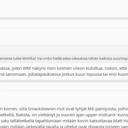
W
lemania tulee MAXlta? Vai onko heillä edes oikeuksia tähän kaikista suurim
sä, joten WM näkyisi noin kolmen viikon kuluttua. Uskon, että
 sanomaan. Jokatapauksessa joskus kuun lopussa tai ensi kuun a
W
korren, sillä Smackdownin rivit ovat tyhjät ME-painijoista, joihin
hetkellä, Batista, on viettänyt jo suuren ajan upper-midcard- kuv
satu tällähetkellä tapahtumaan mitään kovin katsottavaa Matt Ha
npäin millään järkevällä tavalla ja ottelut ovat showsta toiseen sam