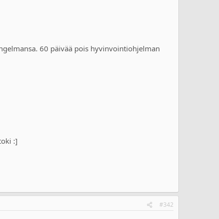
 ongelmansa. 60 päivää pois hyvinvointiohjelman
ki :]
#342