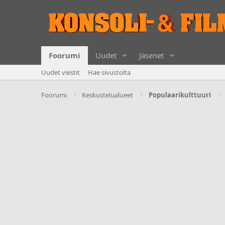
Foorumi
Uudet
Jäsenet
Uudet viestit
Hae sivustolta
Foorumi
Keskustelualueet
Populaarikulttuuri