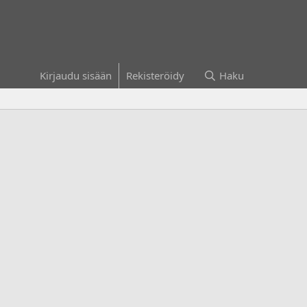
Kirjaudu sisään
Rekisteröidy
Haku