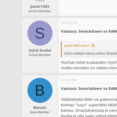
peoh1985
Active Member
05.04.2008
S
Vastaus: Smackdown vs RA
peoh1985 sanoi:
Solid Snake
Onko kellään tietoa milloin Wrest
Active Member
Nuohan tulee kuukauden myöhäs
mutta varmaksi on vaikea mennä
20.05.2008
B
Vastaus: Smackdown vs RA
Tällähetkellä RAW vie pidemmän 
Kolmas "suuri" supertähti tällä
Benzin
kanssa. Smackdownissa ei vain 
New Member
feudia ei olla saatu vietyä etee