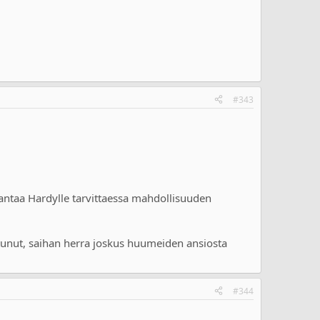
#343
 antaa Hardylle tarvittaessa mahdollisuuden
utunut, saihan herra joskus huumeiden ansiosta
#344