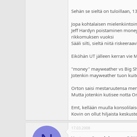
a
m
l
ä
Sehän se sieltä on tuloillaan, 1
o
ä
i
r
t
ä
Jopa kohtalaisen mielenkiintoi
t
Jeff Hardyn poistaminen money 
a
rikkomuksen vuoksi
j
Sääli silti, sieltä niitä riskeeraav
a
Eiköhän UT jälleen kerran vie Ma
"money" mayweather vs Big Show
Jotenkin mayweather tuon kuiten
Orton saisi mestaruutensa men
Mutta jotenkin kutisee notta Ort
Emt, kellään muulla konsolilaise
Kovin on ollut hiljaista keskustel
17.03.2008