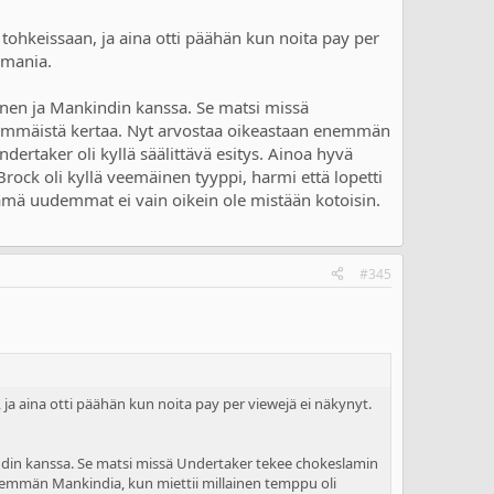
a tohkeissaan, ja aina otti päähän kun noita pay per
lemania.
anen ja Mankindin kanssa. Se matsi missä
nsimmäistä kertaa. Nyt arvostaa oikeastaan enemmän
ndertaker oli kyllä säälittävä esitys. Ainoa hyvä
 Brock oli kyllä veemäinen tyyppi, harmi että lopetti
ämä uudemmat ei vain oikein ole mistään kotoisin.
#345
, ja aina otti päähän kun noita pay per viewejä ei näkynyt.
ndin kanssa. Se matsi missä Undertaker tekee chokeslamin
enemmän Mankindia, kun miettii millainen temppu oli