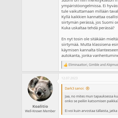
Suomi on niin merkityksetön mest
ympäristöongelmissa. Ei hyväss
tule vaikuttamaan millään taval
Kyllä kaikkien kannattaa osall
siirtymän perässä, jos Suomi o
Kuka uskaltaa tehdä perässä?
En nyt tosin ole sitäkään mieltä
siirtymää. Mutta klassisena es
käymisen kannalta tilanteeseen
autokanta, jonka vanhentuminen
Eliminaattori
,
Gimble
and
Alqimu
R
e
a
12.07.2023
c
t
i
Dark3 sanoi:
o
n
Jaa, no mites mun tapauksessa kun
s
onko se peiliin katsomisen paikka?
:
Koalitio
Ei voi kuin arvostaa tällaista, jatk
Well-Known Member