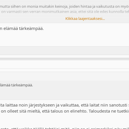
, mutta siihen on monia muitakin keinoja, joiden hintaa ja vaikutusta on my
n on varmasti sen verran monimutkainen asia, ettei sitä ole edes kunnolla t
Klikkaa laajentaaksesi...
un muut muutokset maksaa jos talous vaan taantuu? Otetaanko lisää velkaa 
s on elämää tärkeämpää.
n elämää tärkeämpää.
ta laittaa noin järjestykseen ja vaikuttaa, että laitat niin sanotus
ä on olleet sitä mieltä, että talous on elinehto. Taloudesta ne tuetkin