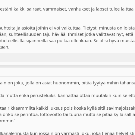
estäni kaikki sairaat, vammaiset, vanhukset ja lapset tulee laitt
teita ja asioita joihin ei voi vaikuttaa. Tietysti minusta on loistav
än, suhteellisuuden taju häviää. Ihmiset jotka valittavat nyt, että
ieteellisillä sijainneilla saa pullaa ollenkaan. Se olisi hyvä muist
taan.
ssain on joku, jolla on asiat huonommin, pitää tyytyä mihin tahan
ida mutta ehkä perusteluiksi kannattaa ottaa muutakin kuin se ett
ottaa rikkaammilta kaikki luksus pois koska kyllä sitä savimajoiss
ä onko se perintöä, lottovoitto tai tuuria mutta se pitää kyllä sall
nommin".
kanalennusta kun jossain on varmasti joku, joka tienaa helvetisti