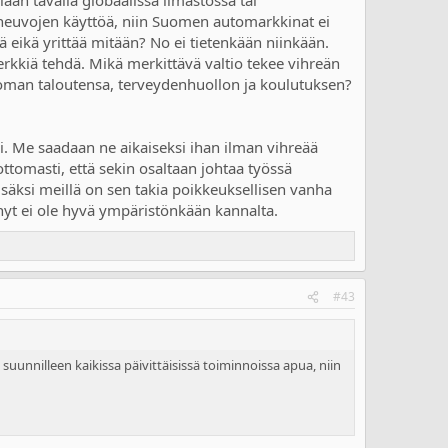
lään tavalla globaalissa ilmastossa tai
oneuvojen käyttöä, niin Suomen automarkkinat ei
ä eikä yrittää mitään? No ei tietenkään niinkään.
rkkiä tehdä. Mikä merkittävä valtio tekee vihreän
 oman taloutensa, terveydenhuollon ja koulutuksen?
ksi. Me saadaan ne aikaiseksi ihan ilman vihreää
tomasti, että sekin osaltaan johtaa työssä
säksi meillä on sen takia poikkeuksellisen vanha
nyt ei ole hyvä ympäristönkään kannalta.
#43
unnilleen kaikissa päivittäisissä toiminnoissa apua, niin