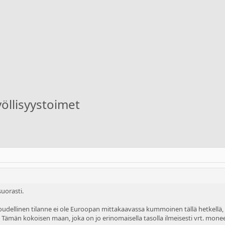
yöllisyystoimet
suorasti.
dellinen tilanne ei ole Euroopan mittakaavassa kummoinen tällä hetkellä, ni
ämän kokoisen maan, joka on jo erinomaisella tasolla ilmeisesti vrt. mo