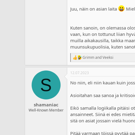
Juu, näin on asian laita
Miel
Kuten sanoin, on olemassa olosuh
vaan, kun on tottunut liian hyvä
muilla aikakausilla, taikka maant
muunsukupuolisia, kuten sano
Grimm
and
Veeksi
R
e
a
12.07.2023
c
S
t
No niin, eli niin kauan kuin jo
i
o
n
Asioitahan saa sanoa ja kritiso
s
:
shamaniac
Eikö samalla logiikalla pitäisi 
Well-Known Member
ansainneet. Siinä ei edes mietit
sitä on asiat jossain vielä huo
Pitää varmaan töissä pyytää pal