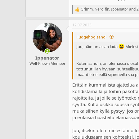
Grimm
,
Nero_fin
,
Ippenator
and 2
R
e
a
12.07.2023
c
t
i
Fudgehog sanoi:
o
n
Juu, näin on asian laita
Mielest
s
:
Ippenator
Kuten sanoin, on olemassa olosuhtei
Well-Known Member
tottunut liian hyvään, suhteellisuu
maantieteellisillä sijainneilla saa
Erittäin kummallista ajattelua 
kohdistamalla ja töihin pakottama
rajoitteita, ja joille se työnte
syyttä. Kultalusikka suussa syn
muka siihen kyllä pystyy, jos on
ja erilaisia haasteita elämässää
Juu, itsekin olen mielestäni oll
koulukiusaamisen kohteeksi, joh