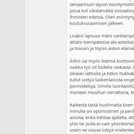
lamaannuin täysin esiintymistil
jossa tuli väistämättä sosiaali
ihmisten edessä. Olen esiintyn
koulukiusaamisen jälkeen.
Lisäksi lapsuus meni vanhempie
äitiäni tsempatessa ala-asteikä
ja toivuin ja löysin aidon eläm
Äitini sai myös itsensä kuntoon
vaikka työ oli todella raskasta
sikalan lattioita ja kitkin hukka
tullut vietyä kaikenlaisista ong
ponnisteluja. Omilla luontaisilla
moneen muuhun verrattuna, kun 
Kaikesta tästä huolimatta koen
minulla on optimistinen ja per
asioita, enkä kehtaa ajatella, e
ylös tai joilla ei vain yksinker
usein ne voivat liittyä mielenter