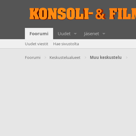
Foorumi
Uudet
Jäsenet
Uudet viestit
Hae sivustolta
Foorumi
Keskustelualueet
Muu keskustelu