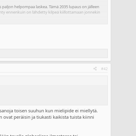
ös paljon helpompaa laskea. Tämä 2035 lupaus on jälleen
ehty ennenkuin on lähdetty kilpeä kiillottamaan jonnekin
tähänkin asiaan?
#42
ti sanoja toisen suuhun kun mielipide ei miellytä.
 ovat peräisin ja tiukasti kaikista tuista kiinni