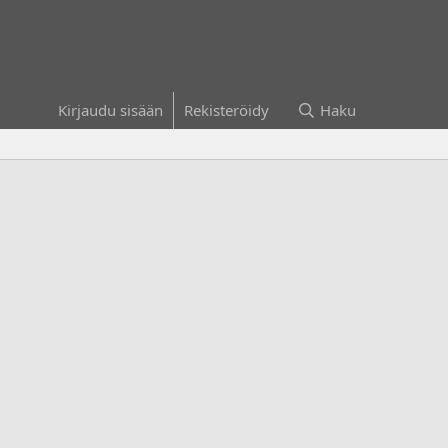
Kirjaudu sisään
Rekisteröidy
Haku