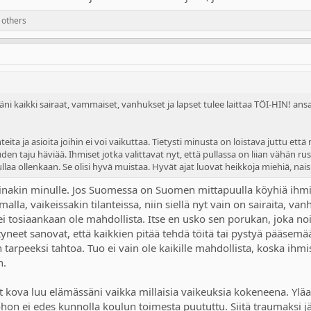
 others
äni kaikki sairaat, vammaiset, vanhukset ja lapset tulee laittaa TÖI-HIN! an
ta ja asioita joihin ei voi vaikuttaa. Tietysti minusta on loistava juttu että
den taju häviää. Ihmiset jotka valittavat nyt, että pullassa on liian vähän rus
 pullaa ollenkaan. Se olisi hyvä muistaa. Hyvät ajat luovat heikkoja miehiä, n
ainakin minulle. Jos Suomessa on Suomen mittapuulla köyhiä ihmis
lla, vaikeissakin tilanteissa, niin siellä nyt vain on sairaita, vanh
ko ei tosiaankaan ole mahdollista. Itse en usko sen porukan, joka no
tyneet sanovat, että kaikkien pitää tehdä töitä tai pystyä pääsemää
 tarpeeksi tahtoa. Tuo ei vain ole kaikille mahdollista, koska ihmis
n.
ut kova luu elämässäni vaikka millaisia vaikeuksia kokeneena. Yläas
on ei edes kunnolla koulun toimesta puututtu. Siitä traumaksi jä