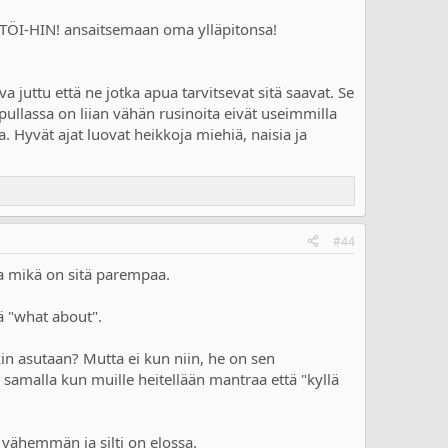
aa TÖI-HIN! ansaitsemaan oma ylläpitonsa!
a juttu että ne jotka apua tarvitsevat sitä saavat. Se
 pullassa on liian vähän rusinoita eivät useimmilla
aa. Hyvät ajat luovat heikkoja miehiä, naisia ja
#44
sa mikä on sitä parempaa.
ä "what about".
akin asutaan? Mutta ei kun niin, he on sen
ia samalla kun muille heitellään mantraa että "kyllä
 vähemmän ja silti on elossa.