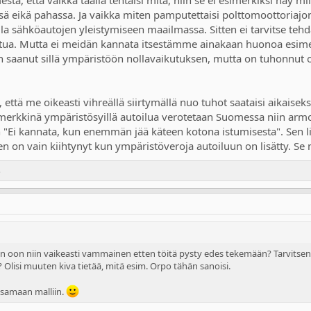
a, että vaikka täällä tehtäisi mitä, niin se ei esimerkiksi näy mil
ä eikä pahassa. Ja vaikka miten pamputettaisi polttomoottoriaj
la sähköautojen yleistymiseen maailmassa. Sitten ei tarvitse tehd
istua. Mutta ei meidän kannata itsestämme ainakaan huonoa esime
n saanut sillä ympäristöön nollavaikutuksen, mutta on tuhonnut
, että me oikeasti vihreällä siirtymällä nuo tuhot saataisi aikaise
imerkkinä ympäristösyillä autoilua verotetaan Suomessa niin armot
 "Ei kannata, kun enemmän jää käteen kotona istumisesta". Sen li
 on vain kiihtynyt kun ympäristöveroja autoiluun on lisätty. Se 
s
 oon niin vaikeasti vammainen etten töitä pysty edes tekemään? Tarvitsen su
 Olisi muuten kiva tietää, mitä esim. Orpo tähän sanoisi.
a samaan malliin.