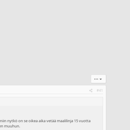
•••
#41
in nytkö on se oikea aika vetää maalilinja 15 vuotta
neen muuhun.