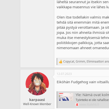
läheltä seurannut ja itsekin s
vaikkapa masennus vie lähes ka
Olen itse todellakin valmis ma
tehdä sitä enemmän mitä enemmä
pitää pystyä verottamaan. Ja sit
jopa. Jos niin ahneita ihmisiä s
muka itse menestyksensä tehnee
poliitikkojen palkkoja, jotta sa
nimenomaan ahneet omaneduntavoi
Copycat
,
Grimm
,
Eliminaattori
and
R
e
a
12.07.2023
c
t
Eiköhän Fudgehog vain vitsaillut
i
o
n
s
Yle: Nämä ovat kol
:
karpaasi
Työnteko ei ole rahallise
Well-Known Member
www.iltalehti.fi