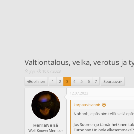
Valtiontalous, velka, verotus ja t
V
A
jryi
10.07.2023
i
l
Edellinen
1
2
3
4
5
6
7
Seuraava
e
o
s
i
t
t
12.07.2023
i
u
k
s
karpaasi sanoi:
e
p
Nohnoh, eipäs nimitellä siellä epä
t
ä
j
i
Jos Suomen jo tämänhetkinen talou
HerraNenä
u
v
Euroopan Unionia aikasemmaksi? T
n
ä
Well-Known Member