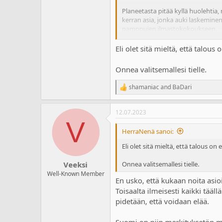
a
m
Planeetasta pitää kyllä huolehtia
l
ä
kerran asia, jonka auki laskemine
o
ä
pamppujen ilmastokokoukseen.
i
r
t
ä
Kuka ne sähköautojen infrat ja s
t
Eli olet sitä mieltä, että talou
a
j
Onnea valitsemallesi tielle.
a
shamaniac
and
BaDari
R
e
a
12.07.2023
c
V
t
i
HerraNenä sanoi:
o
n
Eli olet sitä mieltä, että talous o
s
:
Onnea valitsemallesi tielle.
Veeksi
Well-Known Member
En usko, että kukaan noita asioi
Toisaalta ilmeisesti kaikki tääll
pidetään, että voidaan elää.