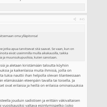
#45
saitsemaan oma ylläpitonsa!
 ne jotka apua tarvitsevat sitä saavat. Se vaan, kun on
inoita eivät useimmilla muilla aikakausilla, taikka
aisia ja muunsukupuolisia, kuten sanotaan.
iä ja aletaan kiristämään taloutta köyhiin
uksia ja kaikenlaisia muita ihmisiä, joilla on
ita tukia nauttii ihan helpolla olevan tilanteessaan
n elämässään eteenpäin tavalla tai toisella. Ja
et ovat erilaisia ja heillä on erilaisia ominaisuuksia
teella jouduin sadistisen ja erittäin väkivaltaisen
i vuosikausiksi valtava esiintymispelko (joko