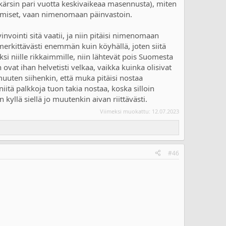
 kärsin pari vuotta keskivaikeaa masennusta), miten
stämiset, vaan nimenomaan päinvastoin.
ointi sitä vaatii, ja niin pitäisi nimenomaan
erkittävästi enemmän kuin köyhällä, joten siitä
ksi niille rikkaimmille, niin lähtevät pois Suomesta
 ovat ihan helvetisti velkaa, vaikka kuinka olisivat
uuten siihenkin, että muka pitäisi nostaa
niitä palkkoja tuon takia nostaa, koska silloin
yllä siellä jo muutenkin aivan riittävästi.
Viimeksi muokattu:
12.07.2023
#46