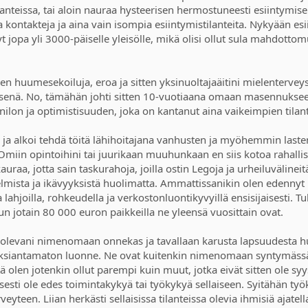
anteissa, tai aloin nauraa hysteerisen hermostuneesti esiintymisen 
sia kontakteja ja aina vain isompia esiintymistilanteita. Nykyään 
yt jopa yli 3000-päiselle yleisölle, mikä olisi ollut sula mahdo
n huumesekoiluja, eroa ja sitten yksinuoltajaäitini mielentervey
isenä. No, tämähän johti sitten 10-vuotiaana omaan masennukseeni,
änilon ja optimistisuuden, joka on kantanut aina vaikeimpien tilant
 ja alkoi tehdä töitä lähihoitajana vanhusten ja myöhemmin lasten
. Omiin opintoihini tai juurikaan muuhunkaan en siis kotoa rahall
kauraa, jotta sain taskurahoja, joilla ostin Legoja ja urheiluvälineit
elmista ja ikävyyksistä huolimatta. Ammattissanikin olen edennyt it
 lahjoilla, rohkeudella ja verkostonluontikyvyillä ensisijaisesti. T
jotain 80 000 euron paikkeilla ne yleensä vuosittain ovat.
 olevani nimenomaan onnekas ja tavallaan karusta lapsuudesta hu
iksiantamaton luonne. Ne ovat kuitenkin nimenomaan syntymässä 
ttä olen jotenkin ollut parempi kuin muut, jotka eivät sitten ole s
taisesti ole edes toimintakykyä tai työkykyä sellaiseen. Syitähän t
veyteen. Liian herkästi sellaisissa tilanteissa olevia ihmisiä ajate