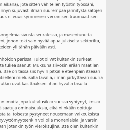
aikana), jota sitten vähitellen työstin työssäni,
esiinnyn sujuvasti ilman suurempaa jännitystä satojen
ttomuus n. vuosikymmenen verran sen traumaattisen
songelmia sivusta seuratessa, ja masentunutta
 johon toki sain hyvää apua julkiselta sektorilta,
eiden yli tähän päivään asti.
hoidon parissa. Tulot olivat kuitenkin surkeat,
ista tukea saanut. Muksuna siivosin erään maatilan
ä. Itse on tässä siis hyvin pitkälle eteenpäin itseään
selleni mieluisalla tavalla, ilman järkyttävän suuria
ulotkin ovat käsittääkseni ihan hyvällä tasolla
olimatta jopa kultalusikka suussa syntynyt, koska
saatuja ominaisuuksia, eikä niinkään opittuja
yystä tai toisesta pystyneet nousemaan vaikeuksista
yökyvyttömyyteenkin voi olla monenlaisia, ja varsin
llaan jotenkin työn vieroksujina. Itse olen kuitenkin