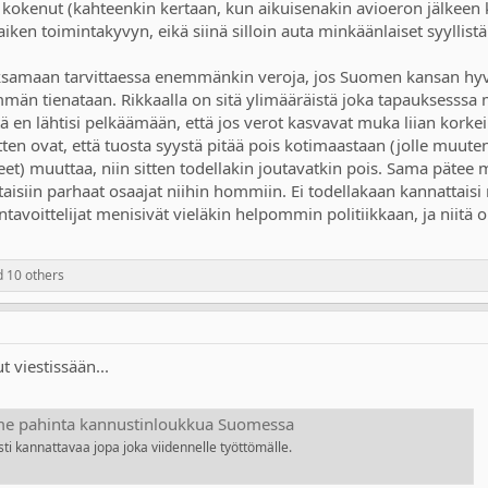
en kokenut (kahteenkin kertaan, kun aikuisenakin avioeron jälkeen
iken toimintakyvyn, eikä siinä silloin auta minkäänlaiset syylli
ksamaan tarvittaessa enemmänkin veroja, jos Suomen kansan hyvinv
n tienataan. Rikkaalla on sitä ylimääräistä joka tapauksesssa m
ä en lähtisi pelkäämään, että jos verot kasvavat muka liian korkei
itten ovat, että tuosta syystä pitää pois kotimaastaan (jolle muuten
t) muuttaa, niin sitten todellakin joutavatkin pois. Sama pätee m
ataisiin parhaat osaajat niihin hommiin. Ei todellakaan kannattaisi 
ttelijat menisivät vieläkin helpommin politiikkaan, ja niitä on k
 10 others
 viestissään...
me pahinta kannustinloukkua Suomessa
sti kannattavaa jopa joka viidennelle työttömälle.