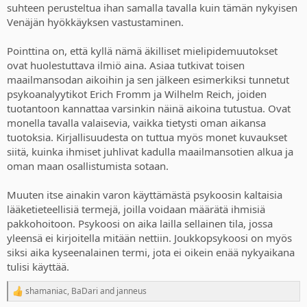
suhteen perusteltua ihan samalla tavalla kuin tämän nykyisen
Venäjän hyökkäyksen vastustaminen.
Pointtina on, että kyllä nämä äkilliset mielipidemuutokset
ovat huolestuttava ilmiö aina. Asiaa tutkivat toisen
maailmansodan aikoihin ja sen jälkeen esimerkiksi tunnetut
psykoanalyytikot Erich Fromm ja Wilhelm Reich, joiden
tuotantoon kannattaa varsinkin näinä aikoina tutustua. Ovat
monella tavalla valaisevia, vaikka tietysti oman aikansa
tuotoksia. Kirjallisuudesta on tuttua myös monet kuvaukset
siitä, kuinka ihmiset juhlivat kadulla maailmansotien alkua ja
oman maan osallistumista sotaan.
Muuten itse ainakin varon käyttämästä psykoosin kaltaisia
lääketieteellisiä termejä, joilla voidaan määrätä ihmisiä
pakkohoitoon. Psykoosi on aika lailla sellainen tila, jossa
yleensä ei kirjoitella mitään nettiin. Joukkopsykoosi on myös
siksi aika kyseenalainen termi, jota ei oikein enää nykyaikana
tulisi käyttää.
shamaniac
,
BaDari
and
janneus
R
e