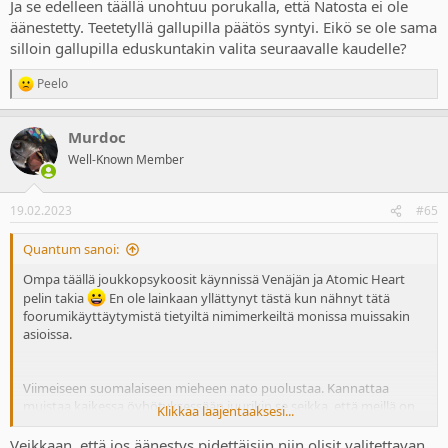
Ja se edelleen täällä unohtuu porukalla, että Natosta ei ole
äänestetty. Teetetyllä gallupilla päätös syntyi. Eikö se ole sama
silloin gallupilla eduskuntakin valita seuraavalle kaudelle?
Peelo
R
e
a
Murdoc
c
t
Well-Known Member
i
o
n
19.02.2023
#65
s
:
Quantum sanoi:
Ompa täällä joukkopsykoosit käynnissä Venäjän ja Atomic Heart
pelin takia
En ole lainkaan yllättynyt tästä kun nähnyt tätä
foorumikäyttäytymistä tietyiltä nimimerkeiltä monissa muissakin
asioissa.
Viimeiseen suomalaiseen mieheen nato puolustaa. Kannattaa
muistaa kaikessa öyhötyksessään juurikin se seikka, että meillä on
Klikkaa laajentaaksesi...
naapurissa yksi maailman suurimmista ydinasevaltioista joilta
löytyy myös saatana ohjus joka ohittaa myös jenkkien
Veikkaan, että jos äänestys pidettäisiin niin olisit valitettavan