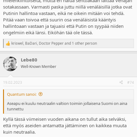
mielenkiintoiselta, mutta en halua senttiäkään laittaa Venäjän
sotakassaan. Varmasti paska juttu niillä venäläisillä jotka ovat
Putinin hallintoa vastaan, eikä ne oikein mitään voi tehdä.
Pitää vaan toivoa että suurin osa venäläisistä kääntyis
hallintoaan vastaan ja tajuaisi että Putin on syypää niiden
ongelmiin eikä länsi. Eiköhän tää ole tässä.
kriswel
,
BaDari
,
Doctor Pepper
and 1 other person
R
e
a
Lebe80
c
t
Well-Known Member
i
o
n
19.02.2023
#74
s
:
Quantum sanoi:
Aseapu ei kuulu neutraalin valtion toimiin jollaisena Suomi on aina
tunnettu
Kyllä tässä viimeisen vuoden aikana on tullut aika selväksi,
että myös aseiden antamatta jättäminen on kaikkea muuta
kuin neutraalia.