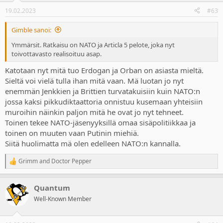
n
19.02.2023
#63
s
:
Gimble sanoi:
Ymmärsit. Ratkaisu on NATO ja Articla 5 pelote, joka nyt
toivottavasto realisoituu asap.
Katotaan nyt mitä tuo Erdogan ja Orban on asiasta mieltä.
Sieltä voi vielä tulla ihan mitä vaan. Mä luotan jo nyt
enemmän Jenkkien ja Brittien turvatakuisiin kuin NATO:n
jossa kaksi pikkudiktaattoria onnistuu kusemaan yhteisiin
muroihin näinkin paljon mitä he ovat jo nyt tehneet.
Toinen tekee NATO-jäsenyyksillä omaa sisäpolitiikkaa ja
toinen on muuten vaan Putinin miehiä.
Siitä huolimatta mä olen edelleen NATO:n kannalla.
Grimm
and
Doctor Pepper
R
e
a
Quantum
c
t
Well-Known Member
i
o
n