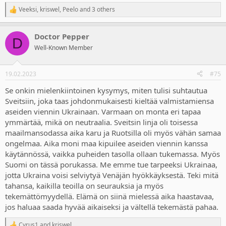
Veeksi
,
kriswel
,
Peelo
and 3 others
R
e
a
Doctor Pepper
c
D
t
Well-Known Member
i
o
n
19.02.2023
#75
s
:
Se onkin mielenkiintoinen kysymys, miten tulisi suhtautua
Sveitsiin, joka taas johdonmukaisesti kieltää valmistamiensa
aseiden viennin Ukrainaan. Varmaan on monta eri tapaa
ymmärtää, mikä on neutraalia. Sveitsin linja oli toisessa
maailmansodassa aika karu ja Ruotsilla oli myös vähän samaa
ongelmaa. Aika moni maa kipuilee aseiden viennin kanssa
käytännössä, vaikka puheiden tasolla ollaan tukemassa. Myös
Suomi on tässä porukassa. Me emme tue tarpeeksi Ukrainaa,
jotta Ukraina voisi selviytyä Venäjän hyökkäyksestä. Teki mitä
tahansa, kaikilla teoilla on seurauksia ja myös
tekemättömyydellä. Elämä on siinä mielessä aika haastavaa,
jos haluaa saada hyvää aikaiseksi ja vältellä tekemästä pahaa.
Cyrus1
and
kriswel