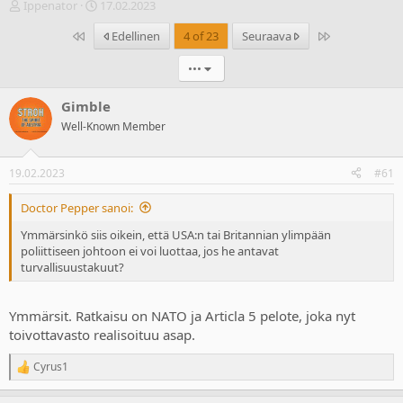
V
A
Ippenator
17.02.2023
i
l
Ensimmäinen
Last
Edellinen
4 of 23
Seuraava
e
o
s
i
•••
t
t
i
u
k
s
Gimble
e
p
Well-Known Member
t
ä
j
i
u
v
19.02.2023
#61
n
ä
a
m
Doctor Pepper sanoi:
l
ä
o
ä
Ymmärsinkö siis oikein, että USA:n tai Britannian ylimpään
i
r
poliittiseen johtoon ei voi luottaa, jos he antavat
t
ä
turvallisuustakuut?
t
a
j
Ymmärsit. Ratkaisu on NATO ja Articla 5 pelote, joka nyt
a
toivottavasto realisoituu asap.
Cyrus1
R
e
a