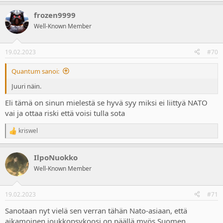
a
frozen9999
c
t
Well-Known Member
i
o
n
19.02.2023
#70
s
:
Quantum sanoi:
Juuri näin.
Eli tämä on sinun mielestä se hyvä syy miksi ei liittyä NATO
vai ja ottaa riski että voisi tulla sota
kriswel
R
e
a
IlpoNuokko
c
t
Well-Known Member
i
o
n
19.02.2023
#71
s
:
Sanotaan nyt vielä sen verran tähän Nato-asiaan, että
aikamoinen joukkopsykoosi on päällä myös Suomen