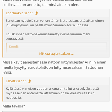
sotilasvala on annettu, tai minä ainakin olen.
IlpoNuokko sanoi:
Sanotaan nyt vielä sen verran tähän Nato-asiaan, että aikamoinen
joukkopsykoosi on päällä myös Suomen eduskunnassa.
Eduskunnan Nato-hakemusäänestys viime vuonna meni
seuraavasti:
Koodi:
Klikkaa laajentaaksesi...
JAA    188

EI       8

Missä kävit äänestämässä natoon liittymisestä? Ai niin eihän
TYHJIÄ   0

meiltä kysytty eurostoliittoon liittymisessäkään. Sattuuhan
POISSA   3
näitä.
Lisäksi Suomen kansasta n. 60 % oli jäsenyyden kannalla. Aika
Lebe80 sanoi:
selkeää mielestäni. Enemmistön mukaan mennään.
Kyllä tässä viimeisen vuoden aikana on tullut aika selväksi, että
myös aseiden antamatta jättäminen on kaikkea muuta kuin
neutraalia.
Millä tavalla?