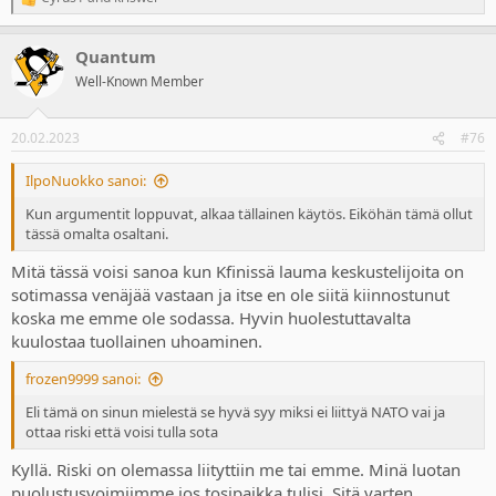
R
e
a
Quantum
c
t
Well-Known Member
i
o
n
20.02.2023
#76
s
:
IlpoNuokko sanoi:
Kun argumentit loppuvat, alkaa tällainen käytös. Eiköhän tämä ollut
tässä omalta osaltani.
Mitä tässä voisi sanoa kun Kfinissä lauma keskustelijoita on
sotimassa venäjää vastaan ja itse en ole siitä kiinnostunut
koska me emme ole sodassa. Hyvin huolestuttavalta
kuulostaa tuollainen uhoaminen.
frozen9999 sanoi:
Eli tämä on sinun mielestä se hyvä syy miksi ei liittyä NATO vai ja
ottaa riski että voisi tulla sota
Kyllä. Riski on olemassa liityttiin me tai emme. Minä luotan
puolustusvoimiimme jos tosipaikka tulisi. Sitä varten