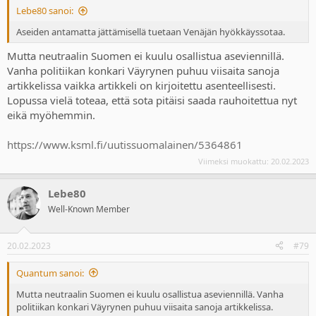
Lebe80 sanoi:
Aseiden antamatta jättämisellä tuetaan Venäjän hyökkäyssotaa.
Mutta neutraalin Suomen ei kuulu osallistua aseviennillä.
Vanha politiikan konkari Väyrynen puhuu viisaita sanoja
artikkelissa vaikka artikkeli on kirjoitettu asenteellisesti.
Lopussa vielä toteaa, että sota pitäisi saada rauhoitettua nyt
eikä myöhemmin.
https://www.ksml.fi/uutissuomalainen/5364861
Viimeksi muokattu:
20.02.2023
Lebe80
Well-Known Member
20.02.2023
#79
Quantum sanoi:
Mutta neutraalin Suomen ei kuulu osallistua aseviennillä. Vanha
politiikan konkari Väyrynen puhuu viisaita sanoja artikkelissa.