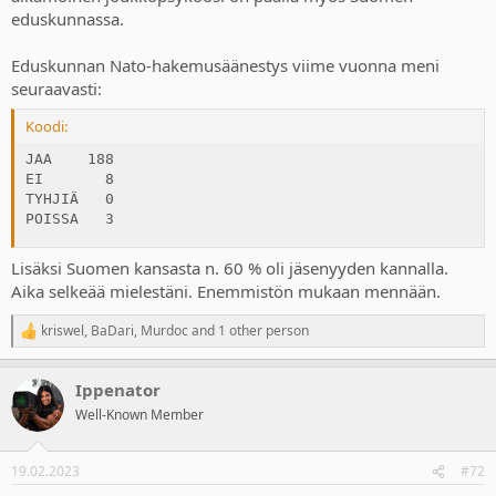
eduskunnassa.
Eduskunnan Nato-hakemusäänestys viime vuonna meni
seuraavasti:
Koodi:
JAA    188

EI       8

TYHJIÄ   0

POISSA   3
Lisäksi Suomen kansasta n. 60 % oli jäsenyyden kannalla.
Aika selkeää mielestäni. Enemmistön mukaan mennään.
kriswel
,
BaDari
,
Murdoc
and 1 other person
R
e
a
Ippenator
c
t
Well-Known Member
i
o
n
19.02.2023
#72
s