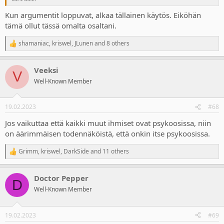
Kun argumentit loppuvat, alkaa tällainen käytös. Eiköhän
tämä ollut tässä omalta osaltani.
shamaniac
,
kriswel
,
JLunen
and 8 others
R
e
a
Veeksi
c
V
t
Well-Known Member
i
o
n
19.02.2023
#68
s
:
Jos vaikuttaa että kaikki muut ihmiset ovat psykoosissa, niin
on äärimmäisen todennäköistä, että onkin itse psykoosissa.
Grimm
,
kriswel
,
DarkSide
and 11 others
R
e
a
Doctor Pepper
c
D
t
Well-Known Member
i
o
n
19.02.2023
#69
s