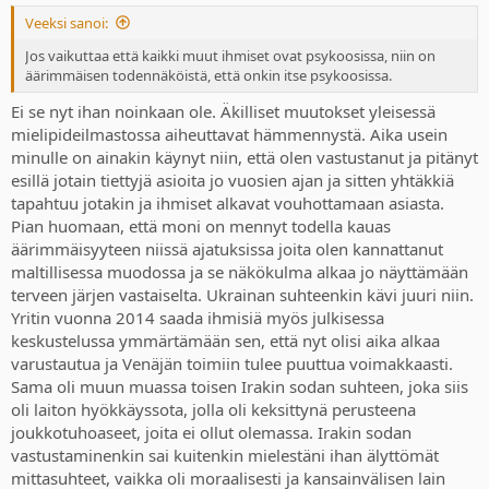
:
Veeksi sanoi:
Jos vaikuttaa että kaikki muut ihmiset ovat psykoosissa, niin on
äärimmäisen todennäköistä, että onkin itse psykoosissa.
Ei se nyt ihan noinkaan ole. Äkilliset muutokset yleisessä
mielipideilmastossa aiheuttavat hämmennystä. Aika usein
minulle on ainakin käynyt niin, että olen vastustanut ja pitänyt
esillä jotain tiettyjä asioita jo vuosien ajan ja sitten yhtäkkiä
tapahtuu jotakin ja ihmiset alkavat vouhottamaan asiasta.
Pian huomaan, että moni on mennyt todella kauas
äärimmäisyyteen niissä ajatuksissa joita olen kannattanut
maltillisessa muodossa ja se näkökulma alkaa jo näyttämään
terveen järjen vastaiselta. Ukrainan suhteenkin kävi juuri niin.
Yritin vuonna 2014 saada ihmisiä myös julkisessa
keskustelussa ymmärtämään sen, että nyt olisi aika alkaa
varustautua ja Venäjän toimiin tulee puuttua voimakkaasti.
Sama oli muun muassa toisen Irakin sodan suhteen, joka siis
oli laiton hyökkäyssota, jolla oli keksittynä perusteena
joukkotuhoaseet, joita ei ollut olemassa. Irakin sodan
vastustaminenkin sai kuitenkin mielestäni ihan älyttömät
mittasuhteet, vaikka oli moraalisesti ja kansainvälisen lain