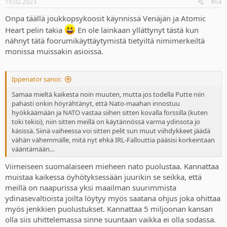
19.02.2023
#64
s
:
Onpa täällä joukkopsykoosit käynnissä Venäjän ja Atomic
Heart pelin takia
En ole lainkaan yllättynyt tästä kun
nähnyt tätä foorumikäyttäytymistä tietyiltä nimimerkeiltä
monissa muissakin asioissa.
Ippenator sanoi:
Samaa mieltä kaikesta noin muuten, mutta jos todella Putte niin
pahasti onkin höyrähtänyt, että Nato-maahan innostuu
hyökkäämään ja NATO vastaa siihen sitten kovalla forssilla (kuten
toki tekisi), niin sitten meillä on käytännössä varma ydinsota jo
käsissä. Siinä vaiheessa voi sitten pelit sun muut viihdykkeet jäädä
vähän vähemmälle, mitä nyt ehkä IRL-Fallouttia pääsisi korkeintaan
vääntämään…
Viimeiseen suomalaiseen mieheen nato puolustaa. Kannattaa
muistaa kaikessa öyhötyksessään juurikin se seikka, että
meillä on naapurissa yksi maailman suurimmista
ydinasevaltioista joilta löytyy myös saatana ohjus joka ohittaa
myös jenkkien puolustukset. Kannattaa 5 miljoonan kansan
olla siis uhittelemassa sinne suuntaan vaikka ei olla sodassa.