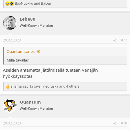
IlpoNuokko
and
BaDari
R
e
a
Lebe80
c
t
Well-Known Member
i
o
n
20.02.2023
#77
s
:
Quantum sanoi:
Millä tavalla?
Aseiden antamatta jättämisellä tuetaan Venäjän
hyökkäyssotaa.
shamaniac
,
kriswel
,
nedruska
and 4 others
R
e
a
Quantum
c
t
Well-Known Member
i
o
n
20.02.2023
#78
s
: