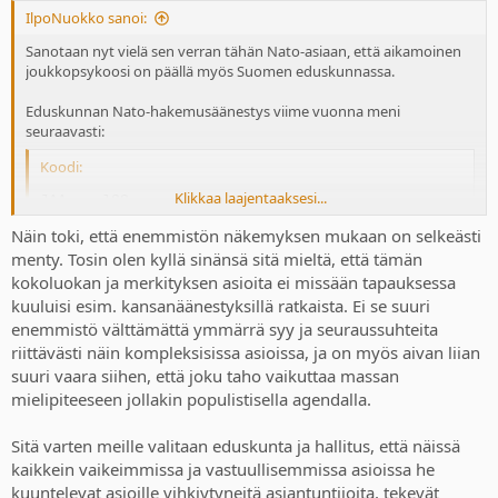
:
IlpoNuokko sanoi:
Sanotaan nyt vielä sen verran tähän Nato-asiaan, että aikamoinen
joukkopsykoosi on päällä myös Suomen eduskunnassa.
Eduskunnan Nato-hakemusäänestys viime vuonna meni
seuraavasti:
Koodi:
Klikkaa laajentaaksesi...
JAA    188

EI       8

Näin toki, että enemmistön näkemyksen mukaan on selkeästi
TYHJIÄ   0

menty. Tosin olen kyllä sinänsä sitä mieltä, että tämän
POISSA   3
kokoluokan ja merkityksen asioita ei missään tapauksessa
kuuluisi esim. kansanäänestyksillä ratkaista. Ei se suuri
Lisäksi Suomen kansasta n. 60 % oli jäsenyyden kannalla. Aika
selkeää mielestäni. Enemmistön mukaan mennään.
enemmistö välttämättä ymmärrä syy ja seuraussuhteita
riittävästi näin kompleksisissa asioissa, ja on myös aivan liian
suuri vaara siihen, että joku taho vaikuttaa massan
mielipiteeseen jollakin populistisella agendalla.
Sitä varten meille valitaan eduskunta ja hallitus, että näissä
kaikkein vaikeimmissa ja vastuullisemmissa asioissa he
kuuntelevat asioille vihkiytyneitä asiantuntijoita, tekevät