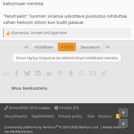
katsomaan vierestä.
"Neutraalin" Suomen sinänsä uskottava puolustus lohduttaa
vähän heikosti silloin kun kodit palavat.
shamaniac
,
kriswel
and
Ippenator
R
e
a
Ensimmäinen
Last
Edellinen
4 of 23
Seuraava
c
t
Sinun täytyy kirjautua tai rekisteröityä voidaksesi vastata.
i
o
n
Facebook
Bluesky
LinkedIn
Reddit
Pinterest
Tumblr
WhatsApp
Sähköposti
Linkki
Jaa:
s
:
Muu keskustelu
KonsoliFIN 2018 vaalea
Finnish (FI)
Ylös
Ota yhteyttä
Käyttöehdot
Privacy policy
Tuki
Etusivu
R
S
Bot
S
®
Community platform by XenForo
© 2010-2026 XenForo Ltd.
|
Media embeds
via s9e/MediaSites