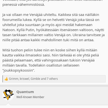
puolustukset. Kannattaa 5 miljoonan kansan olla siis uhittelemassa
pienessä vähemmistössä.
sinne suuntaan vaikka ei olla sodassa.
Ja se edelleen täällä unohtuu porukalla, että Natosta ei ole
Ja vai ollaan me Venäjää uhiteltu. Kaikkea sitä saa näilläkin
äänestetty. Teetetyllä gallupilla päätös syntyi. Eikö se ole sama
foorumeilla lukea. Kyllä se on helvetti Venäjä joka tässä on
silloin gallupilla eduskuntakin valita seuraavalle kaudelle?
uhitellut joka suuntaan ja myös ajoi meidät hakemaan
Natoon. Kyllä Putin, hyökätessään itsenäiseen valtioon, näytti
tasan tarkkaan millainen valtio Venäjä on. Ukraina tarvitsee ja
niille pitää antaa kaikki mahdollinen tuki mitä on antaa.
Mitä tuohon peliin tulee niin en koske siihen kyllä mitään
kautta vaikka ilmaiseksi saisi. Niin tärkeää ei ole yhtä peliä
päästä pelaamaan, että vahingossakaan tukisin Venäjää
millään tavalla. Todellakin osallistun sellaiseen
”joukkopsykoosiin”.
Grimm
,
kriswel
,
Gimble
and 7 others
R
e
a
Quantum
c
t
Well-Known Member
i
o
n