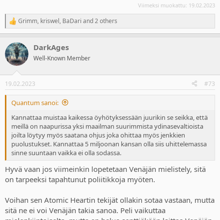
kansainvälisen lain suhteen perusteltua ihan samalla tavalla kuin
Viimeksi muokattu:
19.02.2023
tämän nykyisen Venäjän hyökkäyksen vastustaminen.
Grimm
,
kriswel
,
BaDari
and 2 others
R
Pointtina on, että kyllä nämä äkilliset mielipidemuutokset ovat
e
huolestuttava ilmiö aina. Asiaa tutkivat toisen maailmansodan
a
DarkAges
aikoihin ja sen jälkeen esimerkiksi tunnetut psykoanalyytikot Erich
c
t
Fromm ja Wilhelm Reich, joiden tuotantoon kannattaa varsinkin
Well-Known Member
i
näinä aikoina tutustua. Ovat monella tavalla valaisevia, vaikka
o
tietysti oman aikansa tuotoksia. Kirjallisuudesta on tuttua myös
n
monet kuvaukset siitä, kuinka ihmiset juhlivat kadulla
19.02.2023
#73
s
maailmansotien alkua ja oman maan osallistumista sotaan.
:
Quantum sanoi:
Muuten itse ainakin varon käyttämästä psykoosin kaltaisia
Kannattaa muistaa kaikessa öyhötyksessään juurikin se seikka, että
lääketieteellisiä termejä, joilla voidaan määrätä ihmisiä
meillä on naapurissa yksi maailman suurimmista ydinasevaltioista
pakkohoitoon. Psykoosi on aika lailla sellainen tila, jossa yleensä ei
joilta löytyy myös saatana ohjus joka ohittaa myös jenkkien
kirjoitella mitään nettiin. Joukkopsykoosi on myös siksi aika
puolustukset. Kannattaa 5 miljoonan kansan olla siis uhittelemassa
kyseenalainen termi, jota ei oikein enää nykyaikana tulisi käyttää.
sinne suuntaan vaikka ei olla sodassa.
Hyvä vaan jos viimeinkin lopetetaan Venäjän mielistely, sitä
on tarpeeksi tapahtunut poliitikkoja myöten.
Voihan sen Atomic Heartin tekijät ollakin sotaa vastaan, mutta
sitä ne ei voi Venäjän takia sanoa. Peli vaikuttaa