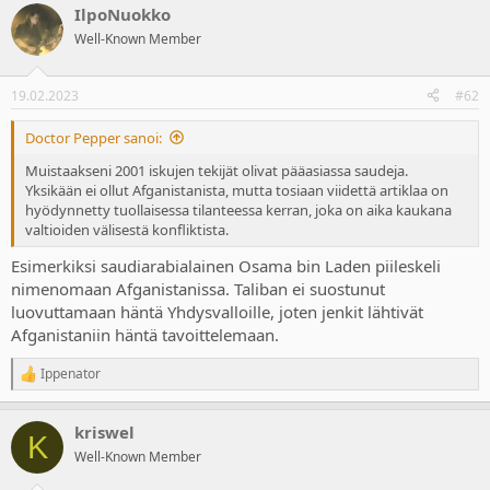
IlpoNuokko
c
t
Well-Known Member
i
o
n
19.02.2023
#62
s
:
Doctor Pepper sanoi:
Muistaakseni 2001 iskujen tekijät olivat pääasiassa saudeja.
Yksikään ei ollut Afganistanista, mutta tosiaan viidettä artiklaa on
hyödynnetty tuollaisessa tilanteessa kerran, joka on aika kaukana
valtioiden välisestä konfliktista.
Esimerkiksi saudiarabialainen Osama bin Laden piileskeli
nimenomaan Afganistanissa. Taliban ei suostunut
luovuttamaan häntä Yhdysvalloille, joten jenkit lähtivät
Afganistaniin häntä tavoittelemaan.
Ippenator
R
e
a
kriswel
c
K
t
Well-Known Member
i
o