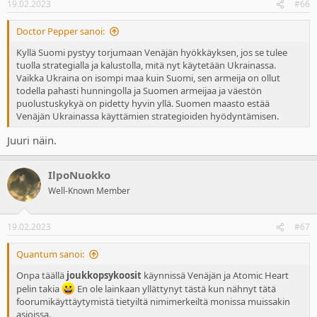
19.02.2023
#66
s
:
Doctor Pepper sanoi:
Kyllä Suomi pystyy torjumaan Venäjän hyökkäyksen, jos se tulee
tuolla strategialla ja kalustolla, mitä nyt käytetään Ukrainassa.
Vaikka Ukraina on isompi maa kuin Suomi, sen armeija on ollut
todella pahasti hunningolla ja Suomen armeijaa ja väestön
puolustuskykyä on pidetty hyvin yllä. Suomen maasto estää
Venäjän Ukrainassa käyttämien strategioiden hyödyntämisen.
Juuri näin.
IlpoNuokko
Well-Known Member
19.02.2023
#67
Quantum sanoi:
Onpa täällä
joukkopsykoosit
käynnissä Venäjän ja Atomic Heart
pelin takia
En ole lainkaan yllättynyt tästä kun nähnyt tätä
foorumikäyttäytymistä tietyiltä nimimerkeiltä monissa muissakin
asioissa.