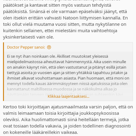
päätökset ja kantavat sitten myös vastuun tehdyistä
päätöksistä. Sinänsä ei ole varmaan epäselväksi jäänyt, että
olen itsekin erittäin vahvasti Natoon liittymisen kannalla. En
toki ollut vielä muutama vuosi sitten, mutta nykytilanne on
kuitenkin sellainen, ettei mielestäni muita vaihtoehtoja
yksinkertaisesti vain ole.
Doctor Pepper sanoi:
Ei se nyt ihan noinkaan ole. Äkilliset muutokset yleisessä
mielipideilmastossa aiheuttavat hämmennystä. Aika usein minulle
on ainakin käynyt niin, että olen vastustanut ja pitänyt esillä jotain
tiettyjä asioita jo vuosien ajan ja sitten yhtäkkiä tapahtuu jotakin ja
ihmiset alkavat vouhottamaan asiasta. Pian huomaan, että moni on
mennyt todella kauas äärimmäisyyteen niissä ajatuksissa joita olen
kannattanut maltillisessa muodossa ja se näkökulma alkaa jo
näyttämään terveen järjen vastaiselta. Ukrainan suhteenkin kävi
Klikkaa laajentaaksesi...
juuri niin. Yritin vuonna 2014 saada ihmisiä myös julkisessa
keskustelussa ymmärtämään sen, että nyt olisi aika alkaa
Kertoo toki kirjoittajan ajatusmaailmasta varsin paljon, että on
varustautua ja Venäjän toimiin tulee puuttua voimakkaasti. Sama
valmis leimaamaan toisia kirjoittajia joukkopsykoosissa
oli muun muassa toisen Irakin sodan suhteen, joka siis oli laiton
oleviksi. Aika huolimattomasti siinä heitellään termejä, jotka
hyökkäyssota, jolla oli keksittynä perusteena joukkotuhoaseet, joita
ovat tosiaan todella vakavia, ja joiden todellinen diagnosointi
ei ollut olemassa. Irakin sodan vastustaminenkin sai kuitenkin
on kokeneille lääkäreillekin vaikeaa.
mielestäni ihan älyttömät mittasuhteet, vaikka oli moraalisesti ja