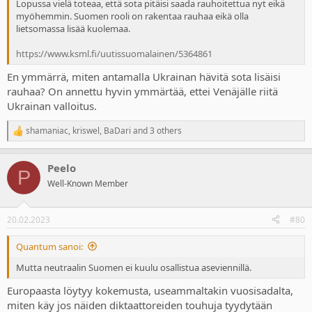
Lopussa vielä toteaa, että sota pitäisi saada rauhoitettua nyt eikä
myöhemmin. Suomen rooli on rakentaa rauhaa eikä olla
lietsomassa lisää kuolemaa.
https://www.ksml.fi/uutissuomalainen/5364861
En ymmärrä, miten antamalla Ukrainan hävitä sota lisäisi
rauhaa? On annettu hyvin ymmärtää, ettei Venäjälle riitä
Ukrainan valloitus.
shamaniac
,
kriswel
,
BaDari
and 3 others
R
e
a
Peelo
c
P
t
Well-Known Member
i
o
n
20.02.2023
#80
s
:
Quantum sanoi:
Mutta neutraalin Suomen ei kuulu osallistua aseviennillä.
Europaasta löytyy kokemusta, useammaltakin vuosisadalta,
miten käy jos näiden diktaattoreiden touhuja tyydytään