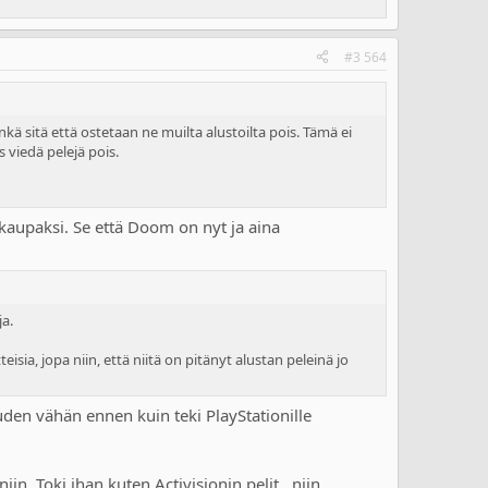
#3 564
nkä sitä että ostetaan ne muilta alustoilta pois. Tämä ei
s viedä pelejä pois.
 kaupaksi. Se että Doom on nyt ja aina
ja.
isia, jopa niin, että niitä on pitänyt alustan peleinä jo
euden vähän ennen kuin teki PlayStationille
n. Toki ihan kuten Activisionin pelit , niin