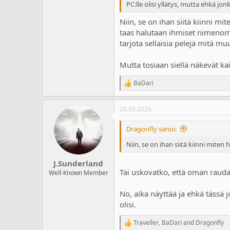
a
m
PC:lle olisi yllätys, mutta ehkä j
l
ä
Niin, se on ihan siitä kiinni mit
o
ä
i
r
taas halutaan ihmiset nimenoma
t
ä
tarjota sellaisia pelejä mitä muu
t
a
Mutta tosiaan siellä näkevät k
j
a
BaDari
R
e
a
20.05.2026
c
t
i
Dragonfly sanoi:
o
n
Niin, se on ihan siitä kiinni mit
s
:
J.Sunderland
Tai uskovatko, että oman rau
Well-Known Member
No, aika näyttää ja ehkä tässä
olisi.
Traveller
,
BaDari
and
Dragonfly
R