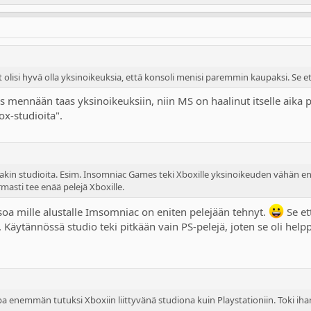
at olisi hyvä olla yksinoikeuksia, että konsoli menisi paremmin kaupaksi. Se
os mennään taas yksinoikeuksiin, niin MS on haalinut itselle aika p
ox-studioita".
isojakin studioita. Esim. Insomniac Games teki Xboxille yksinoikeuden vähän e
masti tee enää pelejä Xboxille.
soa mille alustalle Imsomniac on eniten pelejään tehnyt.
Se et
Käytännössä studio teki pitkään vain PS-pelejä, joten se oli helpp
a enemmän tutuksi Xboxiin liittyvänä studiona kuin Playstationiin. Toki ihan 