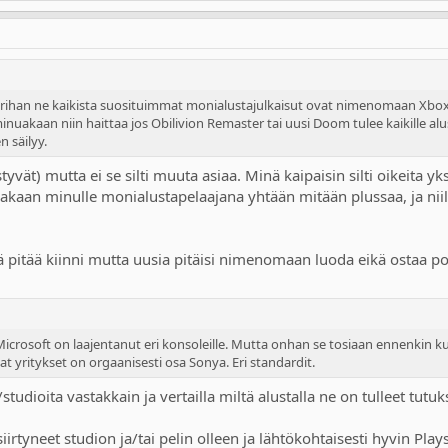
urihan ne kaikista suosituimmat monialustajulkaisut ovat nimenomaan Xboxi
minuakaan niin haittaa jos Obilivion Remaster tai uusi Doom tulee kaikille alus
n säilyy.
yvät) mutta ei se silti muuta asiaa. Minä kaipaisin silti oikeita y
inakaan minulle monialustapelaajana yhtään mitään plussaa, ja niiltä
tää pitää kiinni mutta uusia pitäisi nimenomaan luoda eikä ostaa po
icrosoft on laajentanut eri konsoleille. Mutta onhan se tosiaan ennenkin kuu
t yritykset on orgaanisesti osa Sonya. Eri standardit.
/studioita vastakkain ja vertailla miltä alustalla ne on tulleet tutu
rtyneet studion ja/tai pelin olleen ja lähtökohtaisesti hyvin Playst