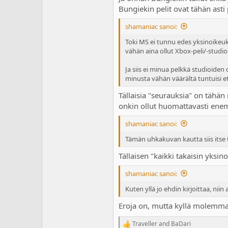
Bungiekin pelit ovat tähän asti
shamaniac sanoi:
Toki MS ei tunnu edes yksinoikeuks
vähän aina ollut Xbox-peli/-studio
Ja siis ei minua pelkkä studioiden 
minusta vähän väärältä tuntuisi ett
Tällaisia "seurauksia" on tähän
onkin ollut huomattavasti en
shamaniac sanoi:
Tämän uhkakuvan kautta siis itse t
Tällaisen "kaikki takaisin yks
shamaniac sanoi:
Kuten yllä jo ehdin kirjoittaa, ni
Eroja on, mutta kyllä molemmat 
Traveller
and
BaDari
R