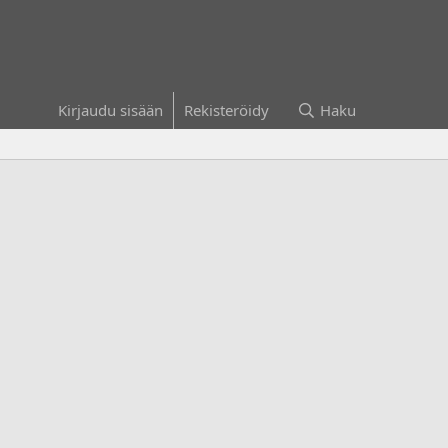
Kirjaudu sisään
Rekisteröidy
Haku