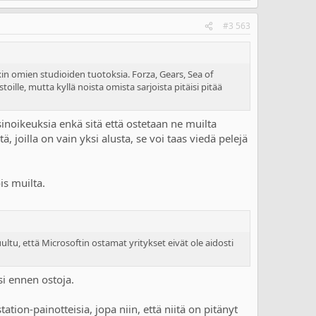
#3 563
n omien studioiden tuotoksia. Forza, Gears, Sea of
toille, mutta kyllä noista omista sarjoista pitäisi pitää
ksinoikeuksia enkä sitä että ostetaan ne muilta
, joilla on vain yksi alusta, se voi taas viedä pelejä
is muilta.
ltu, että Microsoftin ostamat yritykset eivät ole aidosti
ksi ennen ostoja.
ation-painotteisia, jopa niin, että niitä on pitänyt