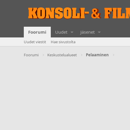
Foorumi
Uudet
Jäsenet
Uudet viestit
Hae sivustolta
Foorumi
Keskustelualueet
Pelaaminen