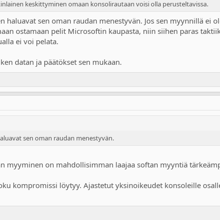
onkinlainen keskittyminen omaan konsolirautaan voisi olla perusteltavissa.
en haluavat sen oman raudan menestyvän. Jos sen myynnillä ei ole nii
an ostamaan pelit Microsoftin kaupasta, niin siihen paras taktii
alla ei voi pelata.
aiken datan ja päätökset sen mukaan.
en haluavat sen oman raudan menestyvän.
dan myyminen on mahdollisimman laajaa softan myyntiä tärkeäm
 joku kompromissi löytyy. Ajastetut yksinoikeudet konsoleille osa