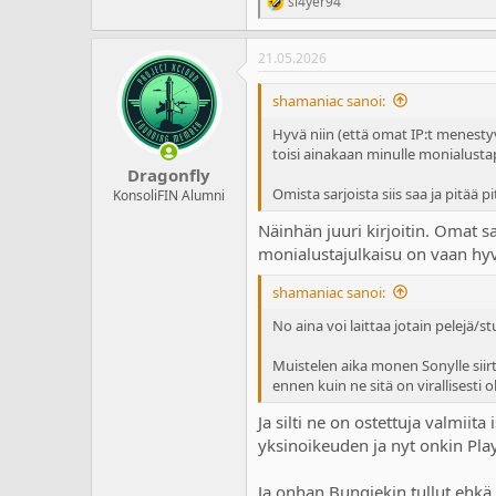
sl4yer94
R
e
a
21.05.2026
c
t
i
shamaniac sanoi:
o
n
Hyvä niin (että omat IP:t menestyvä
s
toisi ainakaan minulle monialustape
:
Dragonfly
Omista sarjoista siis saa ja pitää 
KonsoliFIN Alumni
Näinhän juuri kirjoitin. Omat s
monialustajulkaisu on vaan hy
shamaniac sanoi:
No aina voi laittaa jotain pelejä/st
Muistelen aika monen Sonylle siirty
ennen kuin ne sitä on virallisesti
Ja silti ne on ostettuja valmii
yksinoikeuden ja nyt onkin Play
Ja onhan Bungiekin tullut ehkä 