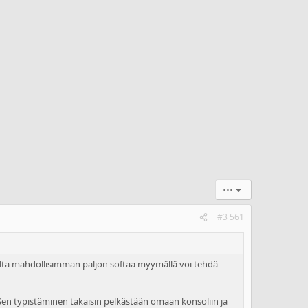
•••
#3 561
saalta mahdollisimman paljon softaa myymällä voi tehdä
n. Sen typistäminen takaisin pelkästään omaan konsoliin ja