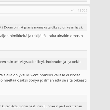
#3 565
 että Doom on nyt ja aina monialustajulkaisu on vaan hyvä.
aljon nimikkeitä ja tekijöitä, jotka ainakin omasta
nnen kuin teki PlayStationille yksinoikeuden ja nyt onkin
tä siellä on yksi MS-yksinoikeus välissä ei isossa
o mieltää osaksi Sonya jo ilman että se sitä oikeasti
kuten Activisionin pelit , niin Bungiekin pelit ovat tähän