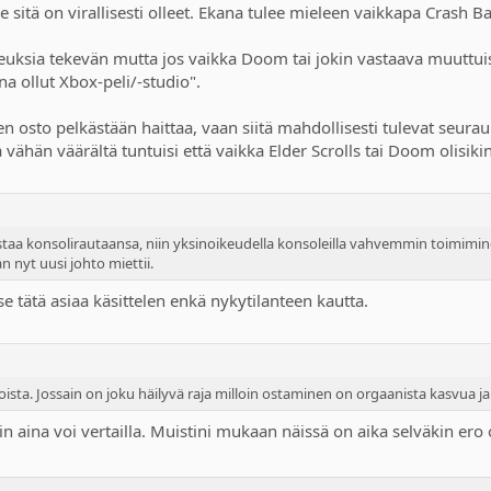
e sitä on virallisesti olleet. Ekana tulee mieleen vaikkapa Crash 
euksia tekevän mutta jos vaikka Doom tai jokin vastaava muuttuisi
na ollut Xbox-peli/-studio".
en osto pelkästään haittaa, vaan siitä mahdollisesti tulevat seurauk
 vähän väärältä tuntuisi että vaikka Elder Scrolls tai Doom olisiki
staa konsolirautaansa, niin yksinoikeudella konsoleilla vahvemmin toimimi
n nyt uusi johto miettii.
e tätä asiaa käsittelen enkä nykytilanteen kautta.
ista. Jossain on joku häilyvä raja milloin ostaminen on orgaanista kasvua ja mi
 niin aina voi vertailla. Muistini mukaan näissä on aika selväkin 