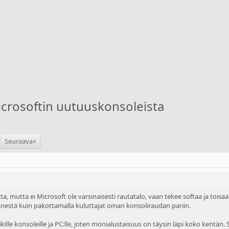
icrosoftin uutuuskonsoleista
Seuraava
a, mutta ei Microsoft ole varsinaisesti rautatalo, vaan tekee softaa ja toi
estä kuin pakottamalla kuluttajat oman konsoliraudan pariin.
ikille konsoleille ja PC:lle, joten monialustaisuus on täysin läpi koko kentä