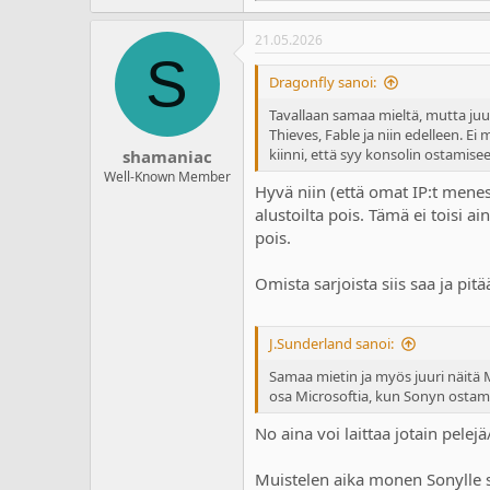
e
a
21.05.2026
c
S
t
i
Dragonfly sanoi:
o
n
Tavallaan samaa mieltä, mutta ju
s
Thieves, Fable ja niin edelleen. Ei 
:
kiinni, että syy konsolin ostamisee
shamaniac
Well-Known Member
Hyvä niin (että omat IP:t menest
alustoilta pois. Tämä ei toisi a
pois.
Omista sarjoista siis saa ja pi
J.Sunderland sanoi:
Samaa mietin ja myös juuri näitä M
osa Microsoftia, kun Sonyn ostama
No aina voi laittaa jotain pelejä
Muistelen aika monen Sonylle sii