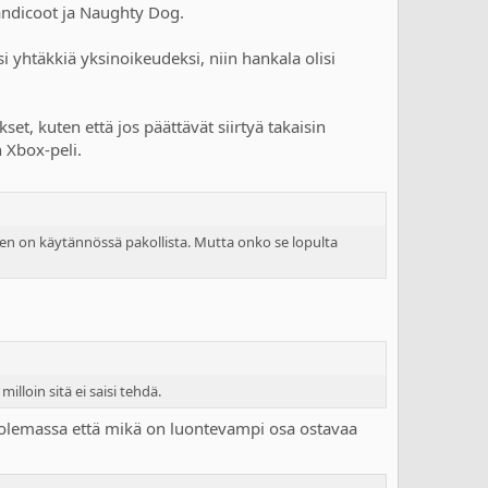
Bandicoot ja Naughty Dog.
 yhtäkkiä yksinoikeudeksi, niin hankala olisi
set, kuten että jos päättävät siirtyä takaisin
n Xbox-peli.
nen on käytännössä pakollista. Mutta onko se lopulta
lloin sitä ei saisi tehdä.
ero olemassa että mikä on luontevampi osa ostavaa