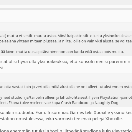
t) mutta ei se silti muuta asiaa. Minä kaipaisin silti oikeita yksinoikeuksia e
laajana yhtään mitään plussaa, ja niiltä, joilla on vain yksi alusta, se voi taa
pitää kiinni mutta uusia pitäisi nimenomaan luoda eikä ostaa pois muilta.
arjat olisi hyvä olla yksinoikeuksia, että konsoli menisi paremmin
vä.
udioita vastakkain ja vertailla miltä alustalla ne on tulleet tutuksi ennen osto
neet studion ja/tai pelin olleen ja lähtökohtaisesti hyvin Playstation-painotte
 olleet. Ekana tulee mieleen vaikkapa Crash Bandicoot ja Naughty Dog.
ta isojakin studioita. Esim. Insomniac Games teki Xboxille yksinoik
station omistuksessa, eikä varmasti tee enää pelejä Xboxille.
jopa enemmän tutuksi Xboxiin liittyvänä studiona kuin Playstationii