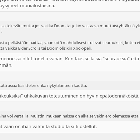
 pysyneet monialustaisina.
ia tekevän mutta jos vaikka Doom tai jokin vastaava muuttuisi yhtäkkiä yksin
".
osto pelkästään haittaa, vaan siitä mahdollisesti tulevat seuraukset, kuten ett
ä vaikka Elder Scrolls tai Doom olisikin Xbox-peli.
 mennessä ollut todella vähän. Kun taas sellaisia "seurauksia" että
emmän.
ätä asiaa käsittelen enkä nykytilanteen kautta.
inoikeuksiksi" uhkakuvan toteutuminen on hyvin epätodennäköistä.
in aina voi vertailla. Muistini mukaan näissä on aika selväkin ero olemassa et
vaan on ihan valmiita studioita silti ostellut.