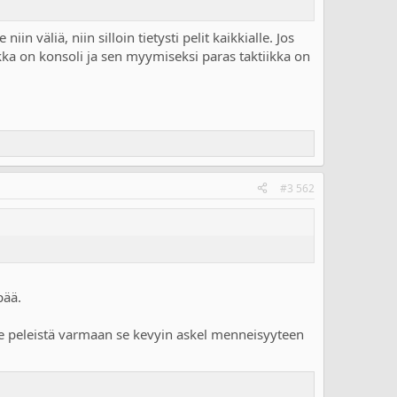
n väliä, niin silloin tietysti pelit kaikkialle. Jos
kka on konsoli ja sen myymiseksi paras taktiikka on
#3 562
pää.
lle peleistä varmaan se kevyin askel menneisyyteen