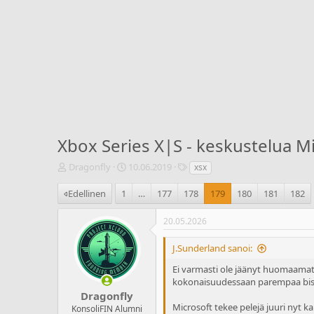
Xbox Series X|S - keskustelua M
V
A
T
Dragonfly
10.06.2019
xsx
i
l
u
e
o
n
Edellinen
1
…
177
178
179
180
181
182
s
i
n
t
t
i
20.05.2026
i
u
s
k
s
t
J.Sunderland sanoi:
e
p
e
t
ä
e
Ei varmasti ole jäänyt huomaamatt
j
i
t
kokonaisuudessaan parempaa bisn
u
v
Dragonfly
n
ä
Microsoft tekee pelejä juuri nyt ka
KonsoliFIN Alumni