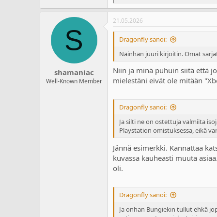
e
a
21.05.2026
c
S
t
i
Dragonfly sanoi:
o
n
Näinhän juuri kirjoitin. Omat sarj
s
:
Niin ja minä puhuin siitä että j
shamaniac
mielestäni eivät ole mitään "Xb
Well-Known Member
Dragonfly sanoi:
Ja silti ne on ostettuja valmiita 
Playstation omistuksessa, eikä var
Jännä esimerkki. Kannattaa kat
kuvassa kauheasti muuta asiaa. 
oli.
Dragonfly sanoi:
Ja onhan Bungiekin tullut ehkä jop