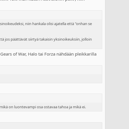
oikeudeksi, niin hankala olisi ajatella että "onhan se
ä jos päättävät siirtyä takaisin yksinoikeuksiin, jolloin
 Gears of War, Halo tai Forza nähdään pleikkarilla
tä mikä on luontevampi osa ostavaa tahoa ja mikä ei.