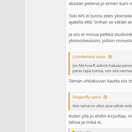
alustan peleinä jo ennen kuin n
Toki MS ei tunnu edes yksinoik
ajatella että "onhan se vähän ai
Ja siis ei minua pelkkä studioid
yksinoikeuksiin, jolloin minusta
J.Sunderland sanoi:
Jos Microsoft aidosti haluaa pano
paras tapa toimia, niin sitä varmaa
Tämän uhkakuvan kautta siis its
Dragonfly sanoi:
Niin tämä on ollut aina vähän eriko
Kuten yllä jo ehdin kirjoittaa,
tahoa ja mikä ei.