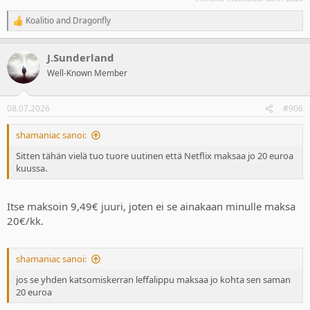
Koalitio
and
Dragonfly
R
e
a
J.Sunderland
c
t
Well-Known Member
i
o
n
08.07.2026
#906
s
:
shamaniac sanoi:
Sitten tähän vielä tuo tuore uutinen että Netflix maksaa jo 20 euroa
kuussa.
Itse maksoin 9,49€ juuri, joten ei se ainakaan minulle maksa
20€/kk.
shamaniac sanoi:
jos se yhden katsomiskerran leffalippu maksaa jo kohta sen saman
20 euroa