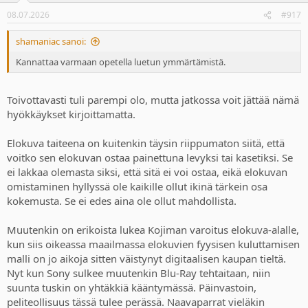
08.07.2026
#917
shamaniac sanoi:
Kannattaa varmaan opetella luetun ymmärtämistä.
Toivottavasti tuli parempi olo, mutta jatkossa voit jättää nämä
hyökkäykset kirjoittamatta.
Elokuva taiteena on kuitenkin täysin riippumaton siitä, että
voitko sen elokuvan ostaa painettuna levyksi tai kasetiksi. Se
ei lakkaa olemasta siksi, että sitä ei voi ostaa, eikä elokuvan
omistaminen hyllyssä ole kaikille ollut ikinä tärkein osa
kokemusta. Se ei edes aina ole ollut mahdollista.
Muutenkin on erikoista lukea Kojiman varoitus elokuva-alalle,
kun siis oikeassa maailmassa elokuvien fyysisen kuluttamisen
malli on jo aikoja sitten väistynyt digitaalisen kaupan tieltä.
Nyt kun Sony sulkee muutenkin Blu-Ray tehtaitaan, niin
suunta tuskin on yhtäkkiä kääntymässä. Päinvastoin,
peliteollisuus tässä tulee perässä. Naavaparrat vieläkin