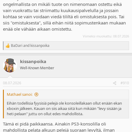
ongelmallista on mikäli tuote on nimenomaan ostettu eikä
vain vuokrattu tai striimattu kuukausipalvelulla ja jossain
kohtaa se vain voidaan viedä tililtä eli omistuksesta pois. Tai
siis "omistuksesta", sillä eihän niitä sopimustenkaan mukaan
enää ole vähään aikaan omistettu.
Viimeksi muokattu:
08.07.2026
BaDari
and
kissanpoika
R
e
a
kissanpoika
c
t
Well-Known Member
i
o
n
08.07.2026
#910
s
:
Mathael sanoi:
Eihän todellisia fyysisiä pelejä ole konsoleillakaan ollut enään ekan
xboxin jälkeen. Kauan on siis aikaa siitä kun mikään "levy sisään ja
heti pelaan" juttu on ollut edes mahdollista.
Tämä ei pidä paikkaansa. Ainakin PS3-konsolilla oli
mahdollista pelata alkuun pelejä suoraan levyltä, ilman