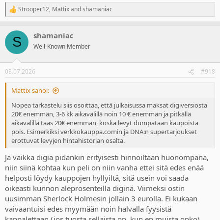
Strooper12
,
Mattix
and
shamaniac
R
e
a
shamaniac
c
S
t
Well-Known Member
i
o
n
08.07.2026
#918
s
:
Mattix sanoi:
Nopea tarkastelu siis osoittaa, että julkaisussa maksat digiversiosta
20€ enemmän, 3-6 kk aikavälillä noin 10 € enemmän ja pitkällä
aikavälillä taas 20€ enemmän, koska levyt dumpataan kaupoista
pois. Esimerkiksi verkkokauppa.comin ja DNA:n supertarjoukset
erottuvat levyjen hintahistorian osalta.
Ja vaikka digiä pidänkin erityisesti hinnoiltaan huonompana,
niin siinä kohtaa kun peli on niin vanha ettei sitä edes enää
helposti löydy kauppojen hyllyiltä, sitä usein voi saada
oikeasti kunnon aleprosenteilla diginä. Viimeksi ostin
uusimman Sherlock Holmesin jollain 3 eurolla. Ei kukaan
vaivaantuisi edes myymään noin halvalla fyysistä
kappalettaan (jos tuosta sellaista on, kun en muista onko).