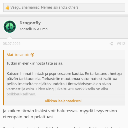
Vesgu
,
shamaniac
,
Nemesissi
and 2 others
R
e
a
Dragonfly
c
t
KonsoliFIN Alumni
i
o
n
08.07.2026
#912
s
:
Mattix sanoi:
Tutkin mielenkiinnosta tätä asiaa.
Katsoin hinnat hinta.fi ja psprices.com kautta. En tarkistanut hintoja
päivän tarkkuudella. Tarkastelin muutamaa satunnaisesti valittua
peliä viimeiseltä ~neljältä vuodelta. Hintavääristymiä on aivan
varmasti ja esim. Elden Ring julkaisu 45€ verkkiksellä on aika
poikkeuksellinen.
Klikkaa laajentaaksesi...
Ja kaiken tämän lisäksi voit halutessasi myydä levyversion
Julkaisu
Julkaisu
3kk
Peli
3kk store
store
levy
levy
eteenpäin pelin pelattuasi.
Battlefied 6
80
60
56
40