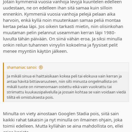
Jotain kymmeniä vuosia vanhoja levyjä kuuntelen edelleen
uudestaan, ne on edelleen ihan sitä samaa kuin silloin
ennenkin. Kymmeniä vuosia vanhoja pelejä pelaan aika
harvoin, enkä kyllä noin muutenkaan samaa peliä montaa
kertaa pelaa läpi. Jos oikein tarkasti mietin, niin olisinkohan
muutaman pelin pelannut useamman kerran läpi 1980-
luvulta tähän päivään. On siinä vähän eroa. Ja siksi minulla
onkin reilun tuhannen vinyylin kokoelma ja fyysiset pelit
menee myyntiin käytön jälkeen.
shamaniac sanoi:
Ja mikäli sinua ei haittaisikaan kokea peli tai elokuva vain kerran ja
antaa hävitä bittiavaruuteen, niin silti minusta ongelmallista on
mikäli tuote on nimenomaan ostettu eikä vain vuokrattu tai
striimattu kuukausipalvelulla ja jossain kohtaa se vain voidaan viedä
tililtä eli omistuksesta pois.
Minulta on viety ainostaan Googlen Stadia pois, siitä sain
kaikki rahat takaisin ja nyt minulla on ilmainen ohjain, joka
toimii edelleen. Mutta kyllähän se aina mahdollista on, ellei
asiaa korjata.