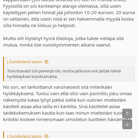
Fyysisillä on siis korkeampi alaraja olemassa, sillä usein
käytettyjen pelien hinnat jää johonkin 10-20 euroon. 20 euroa
on sellainen, että usein niitä ei sen halvemmalla myydä koska
sillä hinnalla ne liikkuu jo helposti.
Mutta olit löytänyt hyviä tilastoja, jotka tukee vieläpä sitä
mutua, minkä itse vuosikymmenten aikana saanut.
J.Sunderland sanoi:
Toivottavasti tuli parempi olo, mutta jatkossa voit jättää nämä
hyökkäykset kirjoittamatta.
No sori, en tarkoittanut varsinaisesti sitä mitenkään
hyökkäyksenä. Tuntui vain että olisi vain poimittu joku omaa
näkemystä tukea lyhyt pätkä sieltä kun uutinen mielestäni
käsitteli asiaa aika lailla eri kantilta. Sinä käsittelet asiaa
taidekokemuksen kautta kun taas minun mielestäni tuossa
Ylös
kritiikki koskee nimenomaan omistetun tuotteen häviämistä.
Bot
J.Sunderland sanoi: