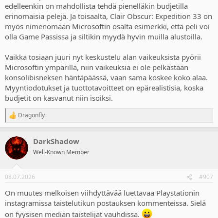
edelleenkin on mahdollista tehdä pienelläkin budjetilla
erinomaisia pelejä. Ja toisaalta, Clair Obscur: Expedition 33 on
myös nimenomaan Microsoftin osalta esimerkki, että peli voi
olla Game Passissa ja siltikin myydä hyvin muilla alustoilla.
Vaikka tosiaan juuri nyt keskustelu alan vaikeuksista pyörii
Microsoftin ympärillä, niin vaikeuksia ei ole pelkästään
konsolibisneksen häntäpäässä, vaan sama koskee koko alaa.
Myyntiodotukset ja tuottotavoitteet on epärealistisia, koska
budjetit on kasvanut niin isoiksi.
Dragonfly
R
e
a
DarkShadow
c
t
Well-Known Member
i
o
n
08.07.2026
#907
s
:
On muutes melkoisen viihdyttävää luettavaa Playstationin
instagramissa taistelutikun postauksen kommenteissa. Sielä
on fyysisen median taistelijat vauhdissa.