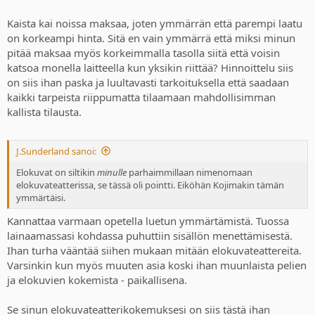
Kaista kai noissa maksaa, joten ymmärrän että parempi laatu
on korkeampi hinta. Sitä en vain ymmärrä että miksi minun
pitää maksaa myös korkeimmalla tasolla siitä että voisin
katsoa monella laitteella kun yksikin riittää? Hinnoittelu siis
on siis ihan paska ja luultavasti tarkoituksella että saadaan
kaikki tarpeista riippumatta tilaamaan mahdollisimman
kallista tilausta.
J.Sunderland sanoi:
Elokuvat on siltikin
minulle
parhaimmillaan nimenomaan
elokuvateatterissa, se tässä oli pointti. Eiköhän Kojimakin tämän
ymmärtäisi.
Kannattaa varmaan opetella luetun ymmärtämistä. Tuossa
lainaamassasi kohdassa puhuttiin sisällön menettämisestä.
Ihan turha vääntää siihen mukaan mitään elokuvateattereita.
Varsinkin kun myös muuten asia koski ihan muunlaista pelien
ja elokuvien kokemista - paikallisena.
Se sinun elokuvateatterikokemuksesi on siis tästä ihan