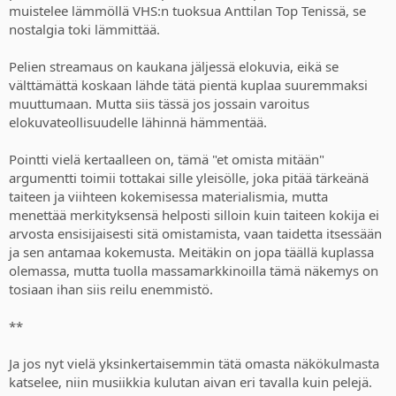
muistelee lämmöllä VHS:n tuoksua Anttilan Top Tenissä, se
nostalgia toki lämmittää.
Pelien streamaus on kaukana jäljessä elokuvia, eikä se
välttämättä koskaan lähde tätä pientä kuplaa suuremmaksi
muuttumaan. Mutta siis tässä jos jossain varoitus
elokuvateollisuudelle lähinnä hämmentää.
Pointti vielä kertaalleen on, tämä "et omista mitään"
argumentti toimii tottakai sille yleisölle, joka pitää tärkeänä
taiteen ja viihteen kokemisessa materialismia, mutta
menettää merkityksensä helposti silloin kuin taiteen kokija ei
arvosta ensisijaisesti sitä omistamista, vaan taidetta itsessään
ja sen antamaa kokemusta. Meitäkin on jopa täällä kuplassa
olemassa, mutta tuolla massamarkkinoilla tämä näkemys on
tosiaan ihan siis reilu enemmistö.
**
Ja jos nyt vielä yksinkertaisemmin tätä omasta näkökulmasta
katselee, niin musiikkia kulutan aivan eri tavalla kuin pelejä.