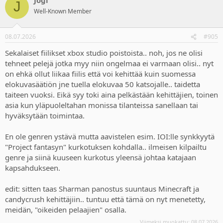
c
J
t
Well-Known Member
i
o
n
08.07.2026
#905
s
:
Sekalaiset fiilikset xbox studio poistoista.. noh, jos ne olisi
tehneet pelejä jotka myy niin ongelmaa ei varmaan olisi.. nyt
on ehkä ollut liikaa fiilis että voi kehittää kuin suomessa
elokuvasäätiön jne tuella elokuvaa 50 katsojalle.. taidetta
taiteen vuoksi. Eikä syy toki aina pelkästään kehittäjien, toinen
asia kun yläpuoleltahan monissa tilanteissa sanellaan tai
hyväksytään toimintaa.
En ole genren ystävä mutta aavistelen esim. IOI:lle synkkyytä
"Project fantasyn" kurkotuksen kohdalla.. ilmeisen kilpailtu
genre ja siinä kuuseen kurkotus yleensä johtaa katajaan
kapsahdukseen.
edit: sitten taas Sharman panostus suuntaus Minecraft ja
candycrush kehittäjiin.. tuntuu että tämä on nyt menetetty,
meidän, "oikeiden pelaajien" osalla.
Viimeksi muokattu:
08.07.2026