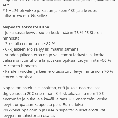
40€
* NHL24 oli viikko julkaisun jälkeen 48€ ja alle vuosi
julkaisusta PS+ kk-pelinä
Nopeasti tarkasteltuna:
- Julkaisussa levyversio on keskimäärin 73 % PS Storen
hinnoista
- 3 kk jälkeen hinta on ~82 %
- 6kk jälkeen ero säilyy likimäärin samana
- vuoden jälkeen eroa on jo vaikeampi tarkastella, koska
välissä on voinut olla tarjouskamppiksia. Levyn hinta ~60 %
PS Storen hinnasta.
- Kahden vuoden jälkeen ero tasoittuu, levyn hinta noin 70 %
storen hinnoista.
Nopea tarkastelu siis osoittaa, että julkaisussa maksat
digiversiosta 20€ enemmän, 3-6 kk aikavälillä noin 10 €
enemmän ja pitkällä aikavälillä taas 20€ enemmän, koska
levyt dumpataan kaupoista pois. Esimerkiksi
verkkokauppa.comin ja DNA:n supertarjoukset erottuvat
levyjen hintahistorian osalta.