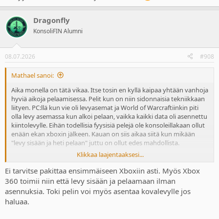
Dragonfly
KonsoliFIN Alumni
08.07.2026
#908
Mathael sanoi:
Aika monella on tätä vikaa. Itse tosin en kyllä kaipaa yhtään vanhoja
hyviä aikoja pelaamisessa. Pelit kun on niin sidonnaisia tekniikkaan
liityen. PC:llä kun vie oli levyasemat ja World of Warcraftiinkin piti
olla levy asemassa kun alkoi pelaan, vaikka kaikki data oli asennettu
kiintolevylle. Eihän todellisia fyysisiä pelejä ole konsoleillakaan ollut
enään ekan xboxin jälkeen. Kauan on siis aikaa siitä kun mikään
"levy sisään ja heti pelaan" juttu on ollut edes mahdollista.
Klikkaa laajentaaksesi...
switch 2 taitaa jotkut pelit pyöriä suoraan kortilta? ei siis asennusta
tarvi. eli nintendoa sit fanittaan jos tuo asia on tärkeä
Ei tarvitse pakittaa ensimmäiseen Xboxiin asti. Myös Xbox
360 toimii niin että levy sisään ja pelaamaan ilman
asennuksia. Toki pelin voi myös asentaa kovalevylle jos
haluaa.