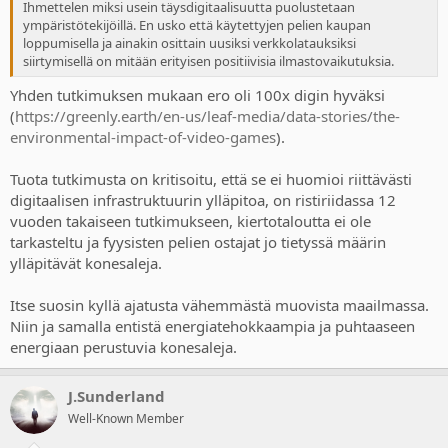
Ihmettelen miksi usein täysdigitaalisuutta puolustetaan
ympäristötekijöillä. En usko että käytettyjen pelien kaupan
loppumisella ja ainakin osittain uusiksi verkkolatauksiksi
siirtymisellä on mitään erityisen positiivisia ilmastovaikutuksia.
Yhden tutkimuksen mukaan ero oli 100x digin hyväksi
(
https://greenly.earth/en-us/leaf-media/data-stories/the-
environmental-impact-of-video-games
).
Tuota tutkimusta on kritisoitu, että se ei huomioi riittävästi
digitaalisen infrastruktuurin ylläpitoa, on ristiriidassa 12
vuoden takaiseen tutkimukseen, kiertotaloutta ei ole
tarkasteltu ja fyysisten pelien ostajat jo tietyssä määrin
ylläpitävät konesaleja.
Itse suosin kyllä ajatusta vähemmästä muovista maailmassa.
Niin ja samalla entistä energiatehokkaampia ja puhtaaseen
energiaan perustuvia konesaleja.
J.Sunderland
Well-Known Member