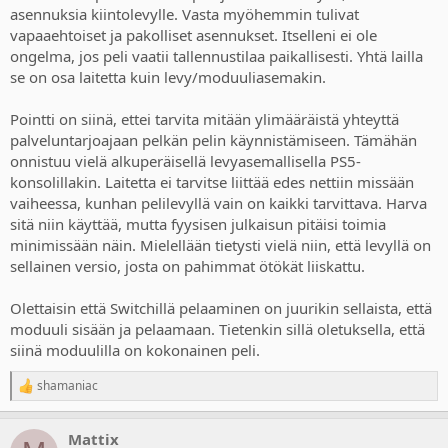
asennuksia kiintolevylle. Vasta myöhemmin tulivat
vapaaehtoiset ja pakolliset asennukset. Itselleni ei ole
ongelma, jos peli vaatii tallennustilaa paikallisesti. Yhtä lailla
se on osa laitetta kuin levy/moduuliasemakin.
Pointti on siinä, ettei tarvita mitään ylimääräistä yhteyttä
palveluntarjoajaan pelkän pelin käynnistämiseen. Tämähän
onnistuu vielä alkuperäisellä levyasemallisella PS5-
konsolillakin. Laitetta ei tarvitse liittää edes nettiin missään
vaiheessa, kunhan pelilevyllä vain on kaikki tarvittava. Harva
sitä niin käyttää, mutta fyysisen julkaisun pitäisi toimia
minimissään näin. Mielellään tietysti vielä niin, että levyllä on
sellainen versio, josta on pahimmat ötökät liiskattu.
Olettaisin että Switchillä pelaaminen on juurikin sellaista, että
moduuli sisään ja pelaamaan. Tietenkin sillä oletuksella, että
siinä moduulilla on kokonainen peli.
shamaniac
R
e
a
Mattix
c