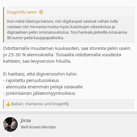
- Julkaisussa levyversio on keskimäärin 73 % PS Storen hinnoista
- 3 kk jälkeen hinta on ~82 %
Dragonfly sanoi:
- 6kk jälkeen ero säilyy likimäärin samana
- vuoden jälkeen eroa on jo vaikeampi tarkastella, koska välissä on
Kun näitä tilastoja katsoo, niin digikaupat saisivat vähän tulla
voinut olla tarjouskamppiksia. Levyn hinta ~60 % PS Storen
vastaan niin hinnassa mutta myös kuluttujan oikeuksissa ja
hinnasta.
digitaalisen pelin ominaisuuksissa. Tosi hankala järkeillä ostavansa
- Kahden vuoden jälkeen ero tasoittuu, levyn hinta noin 70 % storen
80 euron peliä kauppapaikoilta.
hinnoista.
Odottamalla muutaman kuukauden, saa storesta pelin usein
jo 25-30 % alennuksella. Toisaalta odottamalla vuodesta
Nopea tarkastelu siis osoittaa, että julkaisussa maksat digiversiosta
20€ enemmän, 3-6 kk aikavälillä noin 10 € enemmän ja pitkällä
kahteen, saa levyversion hiluilla.
aikavälillä taas 20€ enemmän, koska levyt dumpataan kaupoista
pois. Esimerkiksi verkkokauppa.comin ja DNA:n supertarjoukset
Ei haittaisi, että digiversioihin tulisi:
erottuvat levyjen hintahistorian osalta.
- rajoitettu peruutusoikeus
- alennusta enemmän pelejä ostavalle
- jonkinlainen jälleenmyyntioikeus
BaDari
,
shamaniac
and
Dragonfly
R
e
a
Jirza
c
t
Well-Known Member
i
o