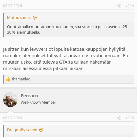
n
08.07.2026
#914
s
:
Mattix sanoi:
Odottamalla muutaman kuukauden, saa storesta pelin usein jo 25-
30 % alennuksella.
Ja sitten kun levyversiot lopulta katoaa kauppojen hyllyiltä,
nämäkin alennukset tulevat tasanvarmasti vähenemään. En
muuten usko, että tulevaa GTA:ta tullaan näkemään
minkäänlaisessa alessa pitkään aikaan.
shamaniac
R
e
a
Ferraro
c
t
Well-Known Member
i
o
n
08.07.2026
#915
s
:
Dragonfly sanoi: