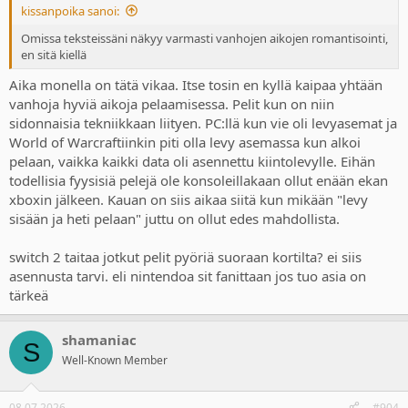
kissanpoika sanoi:
Omissa teksteissäni näkyy varmasti vanhojen aikojen romantisointi,
en sitä kiellä
Aika monella on tätä vikaa. Itse tosin en kyllä kaipaa yhtään
vanhoja hyviä aikoja pelaamisessa. Pelit kun on niin
sidonnaisia tekniikkaan liityen. PC:llä kun vie oli levyasemat ja
World of Warcraftiinkin piti olla levy asemassa kun alkoi
pelaan, vaikka kaikki data oli asennettu kiintolevylle. Eihän
todellisia fyysisiä pelejä ole konsoleillakaan ollut enään ekan
xboxin jälkeen. Kauan on siis aikaa siitä kun mikään "levy
sisään ja heti pelaan" juttu on ollut edes mahdollista.
switch 2 taitaa jotkut pelit pyöriä suoraan kortilta? ei siis
asennusta tarvi. eli nintendoa sit fanittaan jos tuo asia on
tärkeä
shamaniac
S
Well-Known Member
08.07.2026
#904