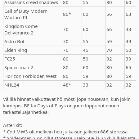
Assassins creed shadows
80
55
80
60
Call of Duty Modern
80*
60
56
63
Warfare III
Kingdom Come
70
60
66
43
Deliverance 2
Astro Bot
70
55
59
49
Elden Ring
70
45
70
50
FC25
80
50
32
39
Spider-man 2
80
60
80
65
Horizon Forbidden West
80
59
80
59
NHL24
48*
33
32
32
Välillä hinnat vaikuttavat hölmösti jopa nousevan, kun jokin
kamppis, BF tai Days of Plays on juuri loppunut ennen
tarkasteluajanhetkeä.
Asterixit:
* Cod MW3 oli melkein heti julkaisun jälkeen 68€ storessa
* Spider-man 2 on ollut storessa usein 50€ ja 25kk julkaisusta