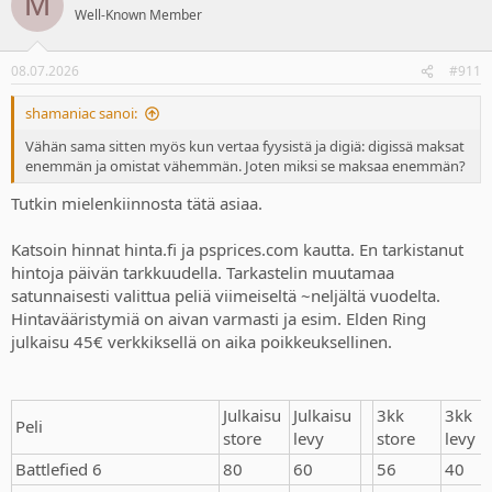
M
t
Well-Known Member
i
o
n
08.07.2026
#911
s
:
shamaniac sanoi:
Vähän sama sitten myös kun vertaa fyysistä ja digiä: digissä maksat
enemmän ja omistat vähemmän. Joten miksi se maksaa enemmän?
Tutkin mielenkiinnosta tätä asiaa.
Katsoin hinnat hinta.fi ja psprices.com kautta. En tarkistanut
hintoja päivän tarkkuudella. Tarkastelin muutamaa
satunnaisesti valittua peliä viimeiseltä ~neljältä vuodelta.
Hintavääristymiä on aivan varmasti ja esim. Elden Ring
julkaisu 45€ verkkiksellä on aika poikkeuksellinen.
Julkaisu
Julkaisu
3kk
3kk
Peli
store
levy
store
levy
Battlefied 6
80
60
56
40