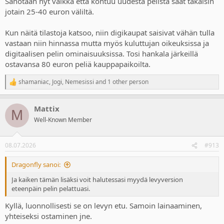
Sanotaan nyt vaikka että kohtuu uudesta pelistä saat takaisin
Assassins creed shadows
80
55
80
60
jotain 25-40 euron väliltä.
Call of Duty Modern Warfare
80*
60
56
63
III
Kun näitä tilastoja katsoo, niin digikaupat saisivat vähän tulla
Kingdom Come Deliverance 2
70
60
66
43
vastaan niin hinnassa mutta myös kuluttujan oikeuksissa ja
Astro Bot
70
55
59
49
digitaalisen pelin ominaisuuksissa. Tosi hankala järkeillä
Elden Ring
70
45
70
50
ostavansa 80 euron peliä kauppapaikoilta.
FC25
80
50
32
39
shamaniac
,
Jogi
,
Nemesissi
and 1 other person
R
Spider-man 2
80
60
80
65
e
Horizon Forbidden West
80
59
80
59
a
Mattix
c
M
NHL24
48*
33
32
32
t
Well-Known Member
i
Välillä hinnat vaikuttavat hölmösti jopa nousevan, kun jokin
o
n
kamppis, BF tai Days of Plays on juuri loppunut ennen
08.07.2026
#913
s
tarkasteluajanhetkeä.
:
Dragonfly sanoi:
Asterixit:
* Cod MW3 oli melkein heti julkaisun jälkeen 68€ storessa
Ja kaiken tämän lisäksi voit halutessasi myydä levyversion
* Spider-man 2 on ollut storessa usein 50€ ja 25kk julkaisusta 40€
eteenpäin pelin pelattuasi.
* NHL24 oli viikko julkaisun jälkeen 48€ ja alle vuosi julkaisusta PS+
kk-pelinä
Kyllä, luonnollisesti se on levyn etu. Samoin lainaaminen,
yhteiseksi ostaminen jne.
Nopeasti tarkasteltuna: