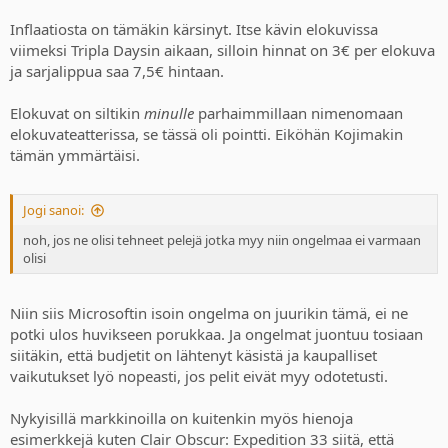
Inflaatiosta on tämäkin kärsinyt. Itse kävin elokuvissa
viimeksi Tripla Daysin aikaan, silloin hinnat on 3€ per elokuva
ja sarjalippua saa 7,5€ hintaan.
Elokuvat on siltikin
minulle
parhaimmillaan nimenomaan
elokuvateatterissa, se tässä oli pointti. Eiköhän Kojimakin
tämän ymmärtäisi.
Jogi sanoi:
noh, jos ne olisi tehneet pelejä jotka myy niin ongelmaa ei varmaan
olisi
Niin siis Microsoftin isoin ongelma on juurikin tämä, ei ne
potki ulos huvikseen porukkaa. Ja ongelmat juontuu tosiaan
siitäkin, että budjetit on lähtenyt käsistä ja kaupalliset
vaikutukset lyö nopeasti, jos pelit eivät myy odotetusti.
Nykyisillä markkinoilla on kuitenkin myös hienoja
esimerkkejä kuten Clair Obscur: Expedition 33 siitä, että