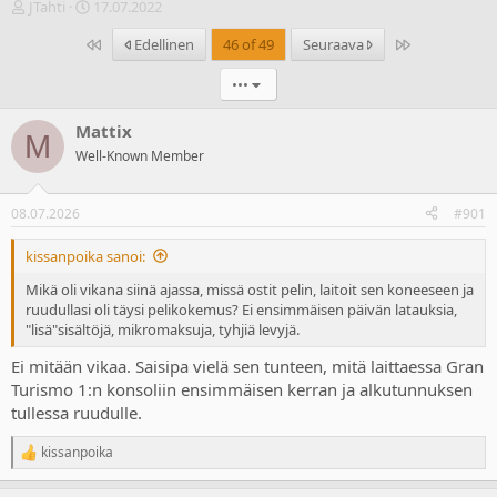
V
A
JTahti
17.07.2022
i
l
Ensimmäinen
Last
Edellinen
46 of 49
Seuraava
e
o
s
i
•••
t
t
i
u
k
s
Mattix
M
e
p
Well-Known Member
t
ä
j
i
u
v
08.07.2026
#901
n
ä
a
m
kissanpoika sanoi:
l
ä
o
ä
Mikä oli vikana siinä ajassa, missä ostit pelin, laitoit sen koneeseen ja
i
r
ruudullasi oli täysi pelikokemus? Ei ensimmäisen päivän latauksia,
t
ä
"lisä"sisältöjä, mikromaksuja, tyhjiä levyjä.
t
Ei mitään vikaa. Saisipa vielä sen tunteen, mitä laittaessa Gran
a
j
Turismo 1:n konsoliin ensimmäisen kerran ja alkutunnuksen
a
tullessa ruudulle.
kissanpoika
R
e
a