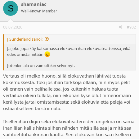
shamaniac
c
S
t
Well-Known Member
i
o
n
08.07.2026
#902
s
:
J.Sunderland sanoi:
Ja joku jopa käy katsomassa elokuvan ihan elokuvateatterissa, eikä
edes omista mitään
Jotenkin ala on vain siltikin selvinnyt.
Vertaus oli melko huono, sillä elokuvathan lähtivät tuosta
kokemuksesta. Toki jos ihan tarkkoja ollaan, niin myös pelit
oli ennen vain pelihalleissa. Jos kuitenkin haluaa tuota
vertailua oikein tulkita, niin eiköhän kyse ollut nimenomaan
keräilystä ja/tai omistamisesta: sekä elokuvia että pelejä voi
ostaa itselleen tai striimata.
Itsellenihän digin sekä elokuvateattereiden ongelma on sama:
ihan liian kallis hinta siihen nähden mitä sillä saa ja mitä saa
vaihtoehtohankinnan kautta. Sen elokuvan kun saa itselleen