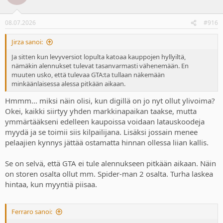
i
o
n
08.07.2026
#916
s
:
Jirza sanoi:
Ja sitten kun levyversiot lopulta katoaa kauppojen hyllyiltä,
nämäkin alennukset tulevat tasanvarmasti vähenemään. En
muuten usko, että tulevaa GTA:ta tullaan näkemään
minkäänlaisessa alessa pitkään aikaan.
Hmmm... miksi näin olisi, kun digillä on jo nyt ollut ylivoima?
Okei, kaikki siirtyy yhden markkinapaikan taakse, mutta
ymmärtääkseni edelleen kaupoissa voidaan latauskoodeja
myydä ja se toimii siis kilpailijana. Lisäksi jossain menee
pelaajien kynnys jättää ostamatta hinnan ollessa liian kallis.
Se on selvä, että GTA ei tule alennukseen pitkään aikaan. Näin
on storen osalta ollut mm. Spider-man 2 osalta. Turha laskea
hintaa, kun myyntiä piisaa.
Ferraro sanoi: