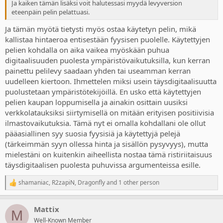
Ja kaiken tämän lisäksi voit halutessasi myydä levyversion
eteenpäin pelin pelattuasi.
Ja tämän myötä tietysti myös ostaa käytetyn pelin, mikä
kallistaa hintaeroa entisestään fyysisen puolelle. Käytettyjen
pelien kohdalla on aika vaikea myöskään puhua
digitaalisuuden puolesta ympäristövaikutuksilla, kun kerran
painettu pelilevy saadaan yhden tai useamman kerran
uudelleen kiertoon. Ihmettelen miksi usein täysdigitaalisuutta
puolustetaan ympäristötekijöillä. En usko että käytettyjen
pelien kaupan loppumisella ja ainakin osittain uusiksi
verkkolatauksiksi siirtymisellä on mitään erityisen positiivisia
ilmastovaikutuksia. Tämä nyt ei omalla kohdallani ole ollut
pääasiallinen syy suosia fyysisiä ja käytettyjä pelejä
(tärkeimmän syyn ollessa hinta ja sisällön pysyvyys), mutta
mielestäni on kuitenkin aiheellista nostaa tämä ristiriitaisuus
täysdigitaalisen puolesta puhuvissa argumenteissa esille.
shamaniac
,
R2zapiN
,
Dragonfly
and 1 other person
R
e
a
Mattix
c
M
t
Well-Known Member