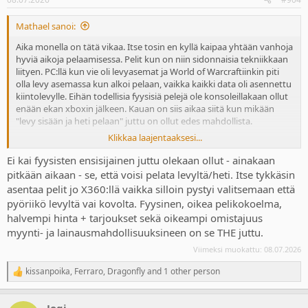
Mathael sanoi:
Aika monella on tätä vikaa. Itse tosin en kyllä kaipaa yhtään vanhoja
hyviä aikoja pelaamisessa. Pelit kun on niin sidonnaisia tekniikkaan
liityen. PC:llä kun vie oli levyasemat ja World of Warcraftiinkin piti
olla levy asemassa kun alkoi pelaan, vaikka kaikki data oli asennettu
kiintolevylle. Eihän todellisia fyysisiä pelejä ole konsoleillakaan ollut
enään ekan xboxin jälkeen. Kauan on siis aikaa siitä kun mikään
"levy sisään ja heti pelaan" juttu on ollut edes mahdollista.
Klikkaa laajentaaksesi...
switch 2 taitaa jotkut pelit pyöriä suoraan kortilta? ei siis asennusta
tarvi. eli nintendoa sit fanittaan jos tuo asia on tärkeä
Ei kai fyysisten ensisijainen juttu olekaan ollut - ainakaan
pitkään aikaan - se, että voisi pelata levyltä/heti. Itse tykkäsin
asentaa pelit jo X360:llä vaikka silloin pystyi valitsemaan että
pyöriikö levyltä vai kovolta. Fyysinen, oikea pelikokoelma,
halvempi hinta + tarjoukset sekä oikeampi omistajuus
myynti- ja lainausmahdollisuuksineen on se THE juttu.
Viimeksi muokattu:
08.07.2026
kissanpoika
,
Ferraro
,
Dragonfly
and 1 other person
R
e
a
Jogi