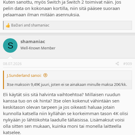
Kuten sanottu, myös Switch ja Switch 2 toimivat näin. Jos
pelin data on kokonaan kortilla, niin sitä pääsee suoraan
pelaamaan ilman mitään asennuksia.
BaDari
and
shamaniac
R
e
a
shamaniac
c
S
t
Well-Known Member
i
o
n
08.07.2026
#909
s
:
J.Sunderland sanoi:
Itse maksoin 9,49€ juuri, joten ei se ainakaan minulle maksa 20€/kk.
Eli käytät siis sitä halvinta vaihtoehtoa? Millaisen ruudun
kanssa tuo on ok hinta? Itse olen kokenut vähintään sen
keskitason olevan tarpeen ja jos oikeasti haluaa jotain
kunnolla katsella niin kyllähän se korkeimman tason 4K olisi
nykyään jo lähtökohta laadulle tällaisissa. Lisämaksut voisi
olla sitten sen mukaan, kuinka moni tai monella laitteella
katselee.