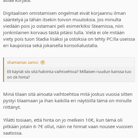
Digitaalisen omistamisen ongelmat eivät korjaannu ilman
sääntelyä ja tähän itsekin toivon muutoksia. Jos minulta
viedään pois jo ostamani peli esimerkiksi Steamissa, niin
jonkinlainen korvaus tästä pitäisi tulla. Vielä ei ole mitään
viety pois tuon Stadia lisäksi ja ostoksia on tehty PC:lla useissa
eri kaupoissa sekä jokaisella konsolialustalla.
shamaniac sanoi:
Eli käytät siis sitä halvinta vaihtoehtoa? Millaisen ruudun kanssa tuo
on ok hinta?
Minä tilaan sitä ainoata vaihtoehtoa mitä joskus vuosia sitten
pystyi tilaamaan ja ihan kaikilla eri näytöillä tämä on minulle
riittänyt.
Yllätti tosiaan, että hinta on jo melkein 10€, kun tämä oli
pitkään jotain 6-7€ ollut, näin ne hinnat vaan nousee vuosien
saatossa.