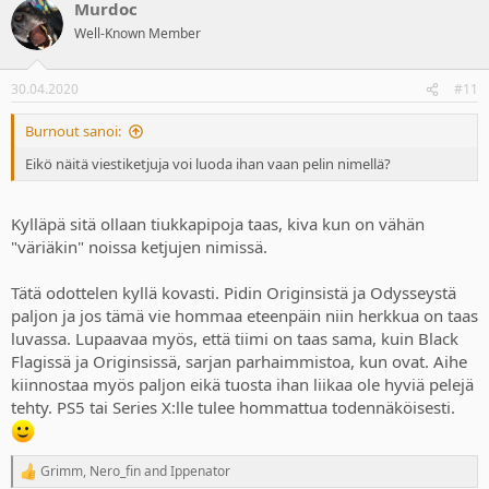
Murdoc
c
t
Well-Known Member
i
o
n
30.04.2020
#11
s
:
Burnout sanoi:
Eikö näitä viestiketjuja voi luoda ihan vaan pelin nimellä?
Kylläpä sitä ollaan tiukkapipoja taas, kiva kun on vähän
"väriäkin" noissa ketjujen nimissä.
Tätä odottelen kyllä kovasti. Pidin Originsistä ja Odysseystä
paljon ja jos tämä vie hommaa eteenpäin niin herkkua on taas
luvassa. Lupaavaa myös, että tiimi on taas sama, kuin Black
Flagissä ja Originsissä, sarjan parhaimmistoa, kun ovat. Aihe
kiinnostaa myös paljon eikä tuosta ihan liikaa ole hyviä pelejä
tehty. PS5 tai Series X:lle tulee hommattua todennäköisesti.
Grimm
,
Nero_fin
and
Ippenator
R