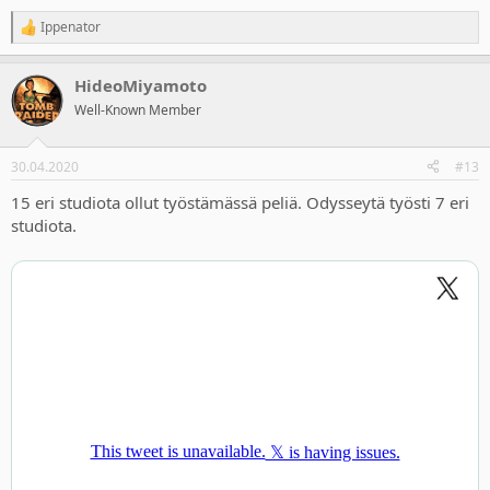
Ippenator
R
e
a
HideoMiyamoto
c
t
Well-Known Member
i
o
n
30.04.2020
#13
s
:
15 eri studiota ollut työstämässä peliä. Odysseytä työsti 7 eri
studiota.