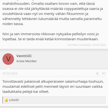
mahdollisuuden. Omalta osaltani toivon vain, että tässä
osassa ei ole sitä järkyttävää määrää copypastettuja saaria ja
sivutehtäviä vaan nyt on menty vähän fiksummin ja
vähennetty tehtävien lukumäärää mutta samalla paranneltu
niiden tasoa.
Niin ja sen immersiota rikkovan nykyaika-pelleilyn voisi jo
lopettaa. Se ei taida enää ketää kiinnostavan muutenkaan.
Viimeksi muokattu:
30.04.2020
Venttiili
V
Active Member
30.04.2020
#3
Toivottavasti palaisivat alkuperäiseen salamurhaaja touhuun,
muutamat edelliset pelit menneet täysin eri suuntaan vaikka
laadukkaita pelejä kai olleet.
Lebe80
R
e