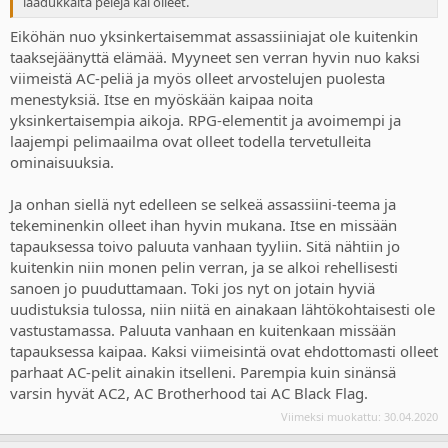
laadukkaita pelejä kai olleet.
Eiköhän nuo yksinkertaisemmat assassiiniajat ole kuitenkin
taaksejäänyttä elämää. Myyneet sen verran hyvin nuo kaksi
viimeistä AC-peliä ja myös olleet arvostelujen puolesta
menestyksiä. Itse en myöskään kaipaa noita
yksinkertaisempia aikoja. RPG-elementit ja avoimempi ja
laajempi pelimaailma ovat olleet todella tervetulleita
ominaisuuksia.
Ja onhan siellä nyt edelleen se selkeä assassiini-teema ja
tekeminenkin olleet ihan hyvin mukana. Itse en missään
tapauksessa toivo paluuta vanhaan tyyliin. Sitä nähtiin jo
kuitenkin niin monen pelin verran, ja se alkoi rehellisesti
sanoen jo puuduttamaan. Toki jos nyt on jotain hyviä
uudistuksia tulossa, niin niitä en ainakaan lähtökohtaisesti ole
vastustamassa. Paluuta vanhaan en kuitenkaan missään
tapauksessa kaipaa. Kaksi viimeisintä ovat ehdottomasti olleet
parhaat AC-pelit ainakin itselleni. Parempia kuin sinänsä
varsin hyvät AC2, AC Brotherhood tai AC Black Flag.
Viimeksi muokattu:
30.04.2020