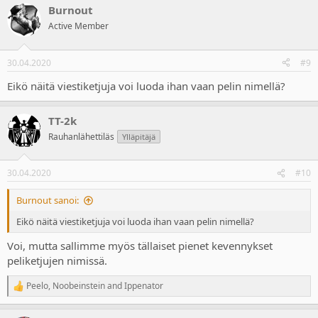
Burnout
Active Member
30.04.2020
#9
Eikö näitä viestiketjuja voi luoda ihan vaan pelin nimellä?
TT-2k
Rauhanlähettiläs
Ylläpitäjä
30.04.2020
#10
Burnout sanoi:
Eikö näitä viestiketjuja voi luoda ihan vaan pelin nimellä?
Voi, mutta sallimme myös tällaiset pienet kevennykset
peliketjujen nimissä.
Peelo
,
Noobeinstein
and
Ippenator
R
e
a