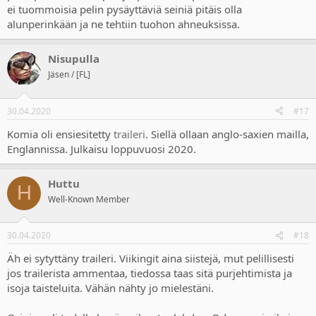
ei tuommoisia pelin pysäyttäviä seiniä pitäis olla
alunperinkään ja ne tehtiin tuohon ahneuksissa.
Nisupulla
Jäsen / [FL]
30.04.2020
#17
Komia oli ensiesitetty
traileri
. Siellä ollaan anglo-saxien mailla,
Englannissa. Julkaisu loppuvuosi 2020.
Huttu
H
Well-Known Member
30.04.2020
#18
Äh ei sytyttäny traileri. Viikingit aina siistejä, mut pelillisesti
jos trailerista ammentaa, tiedossa taas sitä purjehtimista ja
isoja taisteluita. Vähän nähty jo mielestäni.