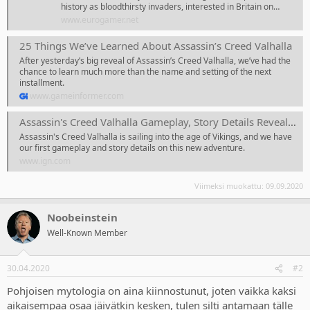
history as bloodthirsty invaders, interested in Britain on…
www.eurogamer.net
25 Things We’ve Learned About Assassin’s Creed Valhalla
After yesterday’s big reveal of Assassin’s Creed Valhalla, we’ve had the
chance to learn much more than the name and setting of the next
installment.
www.gameinformer.com
Assassin's Creed Valhalla Gameplay, Story Details Revealed - IGN
Assassin's Creed Valhalla is sailing into the age of Vikings, and we have
our first gameplay and story details on this new adventure.
www.ign.com
Viimeksi muokattu:
09.09.2020
Noobeinstein
Well-Known Member
30.04.2020
#2
Pohjoisen mytologia on aina kiinnostunut, joten vaikka kaksi
aikaisempaa osaa jäivätkin kesken, tulen silti antamaan tälle