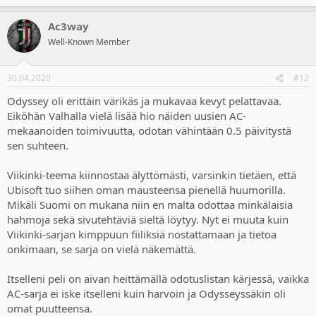
e
a
Ac3way
c
t
Well-Known Member
i
o
n
30.04.2020
#12
s
:
Odyssey oli erittäin värikäs ja mukavaa kevyt pelattavaa.
Eiköhän Valhalla vielä lisää hio näiden uusien AC-
mekaanoiden toimivuutta, odotan vähintään 0.5 päivitystä
sen suhteen.
Viikinki-teema kiinnostaa älyttömästi, varsinkin tietäen, että
Ubisoft tuo siihen oman mausteensa pienellä huumorilla.
Mikäli Suomi on mukana niin en malta odottaa minkälaisia
hahmoja sekä sivutehtäviä sieltä löytyy. Nyt ei muuta kuin
Viikinki-sarjan kimppuun fiiliksiä nostattamaan ja tietoa
onkimaan, se sarja on vielä näkemättä.
Itselleni peli on aivan heittämällä odotuslistan kärjessä, vaikka
AC-sarja ei iske itselleni kuin harvoin ja Odysseyssäkin oli
omat puutteensa.