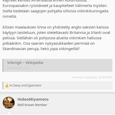
Käyneet kenties Amerikassa ennen Kolumbusta.
Euroopassakin ryöstäneet ja kaupitelleet Välimerta myöten.
Sieltä tiedetään saagojen pohjalta silloisia viikinkikuningaita
nimeltä.
Eilisen maalauksen linna on yhdistetty anglo-saksien kanssa
käytyyn taisteluun, joten oletettavasti Britannia ja Irlanti ovat
pelissä. Siellähän oli pohjoisia alueita viikinkien hallussa
pitkäänkin. Osa saarien nykyasukkaiden perimää on
Skandinavian peruja, liekö jopa viikingeiltä?
Viikingit – Wikipedia
fi.wikipedia.org
Viimeksi muokattu:
30.04.2020
Ac3way
and
Ippenator
R
e
a
HideoMiyamoto
c
t
Well-Known Member
i
o