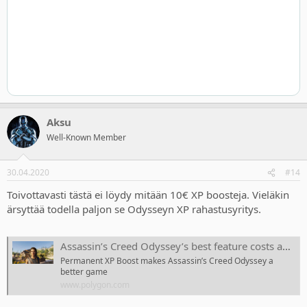
Aksu
Well-Known Member
30.04.2020
#14
Toivottavasti tästä ei löydy mitään 10€ XP boosteja. Vieläkin
ärsyttää todella paljon se Odysseyn XP rahastusyritys.
Assassin’s Creed Odyssey’s best feature costs an extra 10 bucks
Permanent XP Boost makes Assassin’s Creed Odyssey a
better game
www.polygon.com