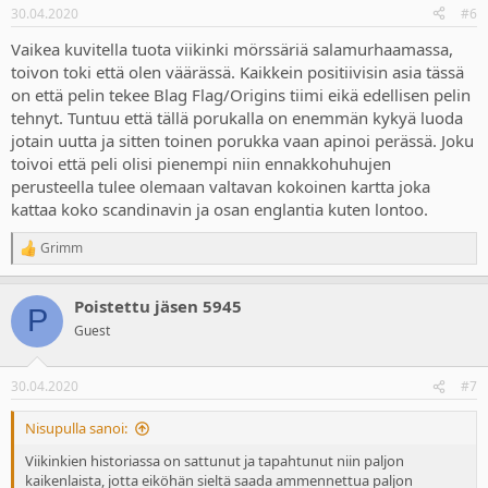
n
30.04.2020
#6
s
:
Vaikea kuvitella tuota viikinki mörssäriä salamurhaamassa,
toivon toki että olen väärässä. Kaikkein positiivisin asia tässä
on että pelin tekee Blag Flag/Origins tiimi eikä edellisen pelin
tehnyt. Tuntuu että tällä porukalla on enemmän kykyä luoda
jotain uutta ja sitten toinen porukka vaan apinoi perässä. Joku
toivoi että peli olisi pienempi niin ennakkohuhujen
perusteella tulee olemaan valtavan kokoinen kartta joka
kattaa koko scandinavin ja osan englantia kuten lontoo.
Grimm
R
e
a
Poistettu jäsen 5945
c
P
t
Guest
i
o
n
30.04.2020
#7
s
:
Nisupulla sanoi:
Viikinkien historiassa on sattunut ja tapahtunut niin paljon
kaikenlaista, jotta eiköhän sieltä saada ammennettua paljon