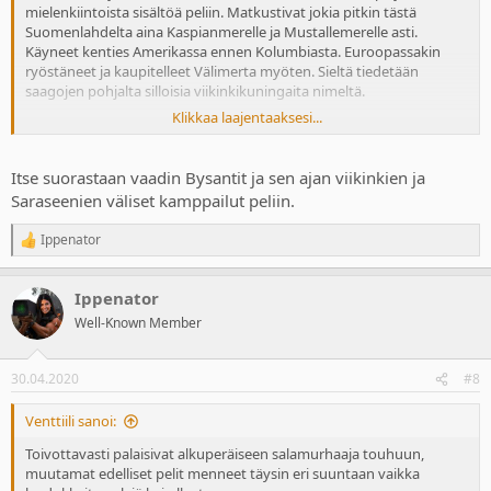
mielenkiintoista sisältöä peliin. Matkustivat jokia pitkin tästä
Suomenlahdelta aina Kaspianmerelle ja Mustallemerelle asti.
Käyneet kenties Amerikassa ennen Kolumbiasta. Euroopassakin
ryöstäneet ja kaupitelleet Välimerta myöten. Sieltä tiedetään
saagojen pohjalta silloisia viikinkikuningaita nimeltä.
Klikkaa laajentaaksesi...
Eilisen maalauksen linna on yhdistetty anglo-saksien kanssa
käytyyn taisteluun, joten oletettavasti Britannia ja Irlanti ovat
pelissä. Siellähän oli pohjoisia alueita viikinkien hallussa pitkäänkin.
Itse suorastaan vaadin Bysantit ja sen ajan viikinkien ja
Osa saarien nykyasukkaiden perimää on Skandinavian peruja, liekö
Saraseenien väliset kamppailut peliin.
jopa viikingeiltä?
Ippenator
R
Top 10: Mahtavimmat viikingit
e
a
Yhtä pidetään Norjan perustajana, toinen purjehti
Ippenator
c
Välimerelle ja kolmas ryösteli Normandiaa.
t
Well-Known Member
historianet.fi
i
o
n
30.04.2020
#8
s
:
Venttiili sanoi:
Toivottavasti palaisivat alkuperäiseen salamurhaaja touhuun,
muutamat edelliset pelit menneet täysin eri suuntaan vaikka