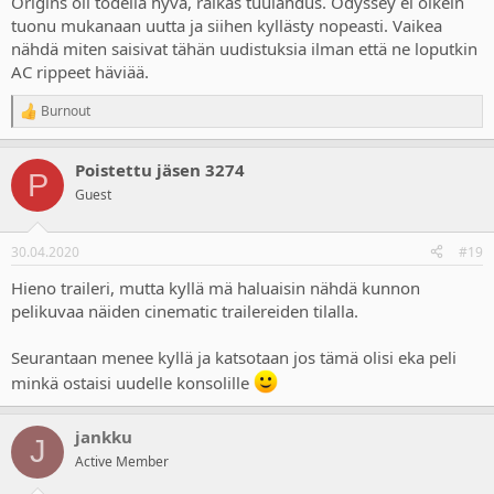
Origins oli todella hyvä, raikas tuulahdus. Odyssey ei oikein
tuonu mukanaan uutta ja siihen kyllästy nopeasti. Vaikea
nähdä miten saisivat tähän uudistuksia ilman että ne loputkin
AC rippeet häviää.
Burnout
R
e
a
Poistettu jäsen 3274
c
P
t
Guest
i
o
n
30.04.2020
#19
s
:
Hieno traileri, mutta kyllä mä haluaisin nähdä kunnon
pelikuvaa näiden cinematic trailereiden tilalla.
Seurantaan menee kyllä ja katsotaan jos tämä olisi eka peli
minkä ostaisi uudelle konsolille
jankku
J
Active Member