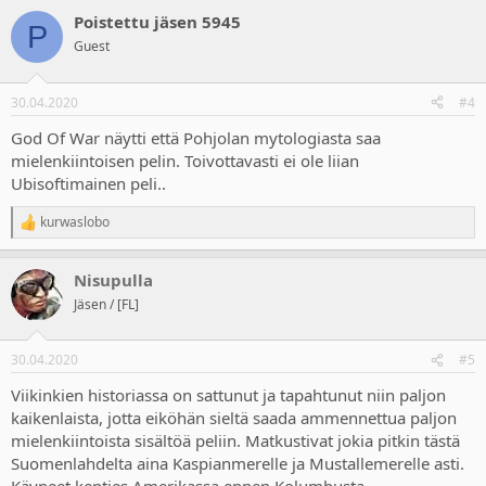
a
Poistettu jäsen 5945
c
P
t
Guest
i
o
n
30.04.2020
#4
s
:
God Of War näytti että Pohjolan mytologiasta saa
mielenkiintoisen pelin. Toivottavasti ei ole liian
Ubisoftimainen peli..
kurwaslobo
R
e
a
Nisupulla
c
t
Jäsen / [FL]
i
o
n
30.04.2020
#5
s
:
Viikinkien historiassa on sattunut ja tapahtunut niin paljon
kaikenlaista, jotta eiköhän sieltä saada ammennettua paljon
mielenkiintoista sisältöä peliin. Matkustivat jokia pitkin tästä
Suomenlahdelta aina Kaspianmerelle ja Mustallemerelle asti.