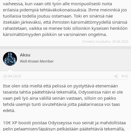
vaiheessa, kun vaan otti työn alle monipuolisesti noita
erilaisia pidempiä tehtäväkokonaisuuksia. Ihme meininkiä jos
tuollaisia todella joutuu ostamaan. Toki en sinänsä näe
itsekään järkeväksi, että ihmisten kärsimättömyydellä sinänsä
rahastetaan, vaikka se menee toki silloinkin kyseisen henkilön
kärsimättömyyden piikkiin se varsinainen ongelma.
Viimeksi muokattu:
30.04.2020
Aksu
Well-Known Member
30.04.2020
#16
Itse olen sitä mieltä että pelissä on pystyttävä etenemään
tasaista tahtia päätehtäviä tekemällä, Odysseissa näin ei ole
vaan peli lyö aina välillä seinän vastaan, silloin on pakko
tehdä usempi tunti sivutehtäviä jotta päätarinassa voi taas
edetä.
10€ XP boosti poistaa Odysseyssa nuo seinät ja mahdollistaa
pelin pelaamisen/läpäisyn pelkästään päätehtäviä tekemällä,