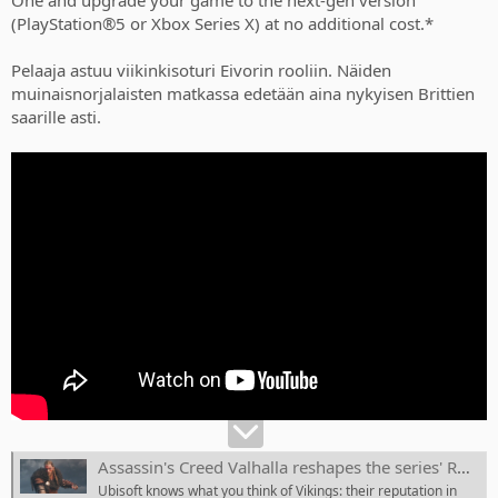
(PlayStation®5 or Xbox Series X) at no additional cost.*
Pelaaja astuu viikinkisoturi Eivorin rooliin. Näiden
muinaisnorjalaisten matkassa edetään aina nykyisen Brittien
saarille asti.
Assassin's Creed Valhalla reshapes the series' RPG storytelling by giving you a Viking settlement
Ubisoft knows what you think of Vikings: their reputation in