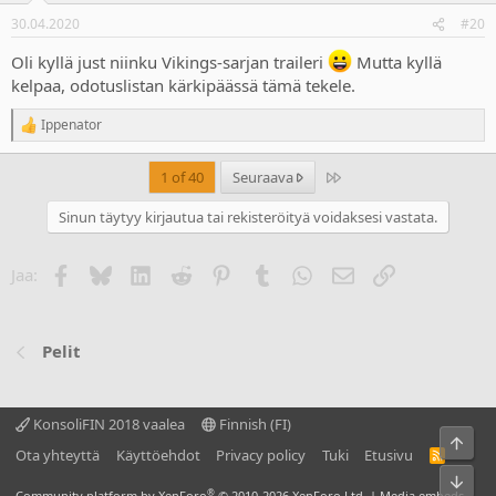
30.04.2020
#20
Oli kyllä just niinku Vikings-sarjan traileri
Mutta kyllä
kelpaa, odotuslistan kärkipäässä tämä tekele.
Ippenator
R
e
a
Last
1 of 40
Seuraava
c
t
Sinun täytyy kirjautua tai rekisteröityä voidaksesi vastata.
i
o
n
Facebook
Bluesky
LinkedIn
Reddit
Pinterest
Tumblr
WhatsApp
Sähköposti
Linkki
Jaa:
s
:
Pelit
KonsoliFIN 2018 vaalea
Finnish (FI)
Ylös
Ota yhteyttä
Käyttöehdot
Privacy policy
Tuki
Etusivu
R
S
Bot
S
®
Community platform by XenForo
© 2010-2026 XenForo Ltd.
|
Media embeds