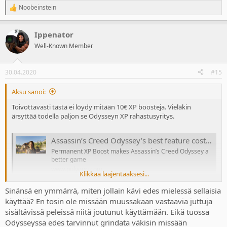
Noobeinstein
R
e
a
Ippenator
c
t
Well-Known Member
i
o
n
30.04.2020
#15
s
:
Aksu sanoi:
Toivottavasti tästä ei löydy mitään 10€ XP boosteja. Vieläkin
ärsyttää todella paljon se Odysseyn XP rahastusyritys.
Assassin’s Creed Odyssey’s best feature costs an extra 10 bucks
Permanent XP Boost makes Assassin’s Creed Odyssey a
better game
www.polygon.com
Klikkaa laajentaaksesi...
Sinänsä en ymmärrä, miten jollain kävi edes mielessä sellaisia
käyttää? En tosin ole missään muussakaan vastaavia juttuja
sisältävissä peleissä niitä joutunut käyttämään. Eikä tuossa
Odysseyssa edes tarvinnut grindata väkisin missään