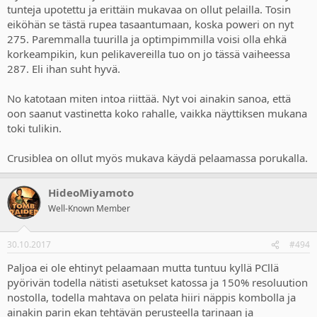
tunteja upotettu ja erittäin mukavaa on ollut pelailla. Tosin
eiköhän se tästä rupea tasaantumaan, koska poweri on nyt
275. Paremmalla tuurilla ja optimpimmilla voisi olla ehkä
korkeampikin, kun pelikavereilla tuo on jo tässä vaiheessa
287. Eli ihan suht hyvä.
No katotaan miten intoa riittää. Nyt voi ainakin sanoa, että
oon saanut vastinetta koko rahalle, vaikka näyttiksen mukana
toki tulikin.
Crusiblea on ollut myös mukava käydä pelaamassa porukalla.
HideoMiyamoto
Well-Known Member
30.10.2017
#494
Paljoa ei ole ehtinyt pelaamaan mutta tuntuu kyllä PCllä
pyörivän todella nätisti asetukset katossa ja 150% resoluution
nostolla, todella mahtava on pelata hiiri näppis kombolla ja
ainakin parin ekan tehtävän perusteella tarinaan ja