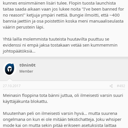
kunnes ensimmäinen lisäri tulee. Flopin tuosta launchista
taitaa saada aikaan vaan jos lukee noita "I've been banned for
no reason!" ketjuja ympäri nettiä. Bungie ilmoitti, että ~400
bannia jaettiin ja osa poistettiin koska meni manuaaliseulasta
väärin perustein läpi.
Yhtä lailla molemmista tuuteista huutavilta puuttuu se
evidenssi ni empä jaksa tostakaan vetää sen kummemmin
johtopäätöksiä...
t0nin0t
Member
27.10.2017
#492
Meinasin floppina tota bänni juttua, oli ilmeisesti varsin suuri
käyttäjäkunta blokattu.
Muutenhan peli on ilmeisesti varsin hyvä... mutta suurena
ongelmana on kun ei ole mitään tekstichatteja. Joku whsiper
mode kai on mutta sekin pitää erikseen asetuksista laittaa