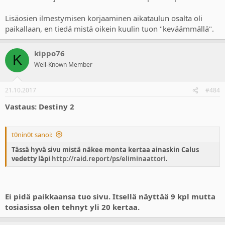
Lisäosien ilmestymisen korjaaminen aikataulun osalta oli
paikallaan, en tiedä mistä oikein kuulin tuon "keväämmällä".
kippo76
K
Well-Known Member
21.10.2017
#484
Vastaus: Destiny 2
t0nin0t sanoi:
Tässä hyvä sivu mistä näkee monta kertaa ainaskin Calus
vedetty läpi
http://raid.report/ps/eliminaattori
.
Ei pidä paikkaansa tuo sivu. Itsellä näyttää 9 kpl mutta
tosiasissa olen tehnyt yli 20 kertaa.