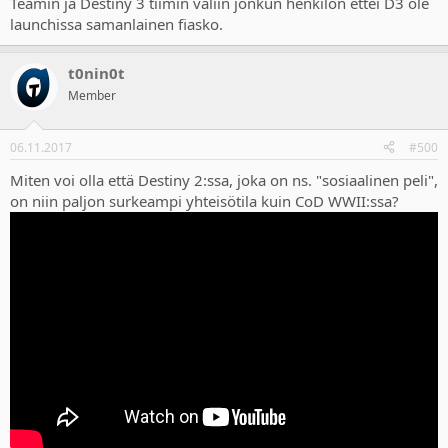
Teamin ja Destiny 3 tiimin väliin jonkun henkilön ettei D3 ole
launchissa samanlainen fiasko.
t0nin0t
Member
06.11.2017
#500
Miten voi olla että Destiny 2:ssa, joka on ns. "sosiaalinen peli",
on niin paljon surkeampi yhteisötila kuin CoD WWII:ssa?