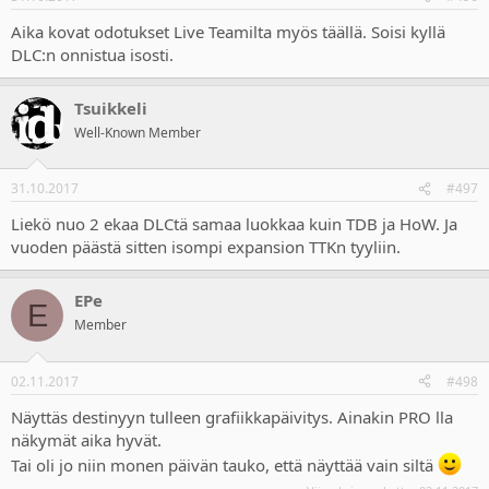
s
:
Aika kovat odotukset Live Teamilta myös täällä. Soisi kyllä
DLC:n onnistua isosti.
Tsuikkeli
Well-Known Member
31.10.2017
#497
Liekö nuo 2 ekaa DLCtä samaa luokkaa kuin TDB ja HoW. Ja
vuoden päästä sitten isompi expansion TTKn tyyliin.
EPe
E
Member
02.11.2017
#498
Näyttäs destinyyn tulleen grafiikkapäivitys. Ainakin PRO lla
näkymät aika hyvät.
Tai oli jo niin monen päivän tauko, että näyttää vain siltä