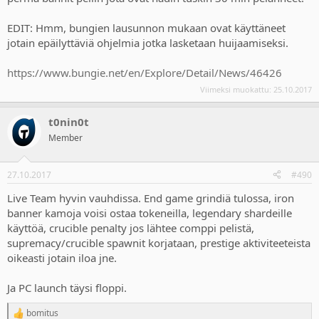
EDIT: Hmm, bungien lausunnon mukaan ovat käyttäneet
jotain epäilyttäviä ohjelmia jotka lasketaan huijaamiseksi.
https://www.bungie.net/en/Explore/Detail/News/46426
Viimeksi muokattu:
25.10.2017
t0nin0t
Member
27.10.2017
#490
Live Team hyvin vauhdissa. End game grindiä tulossa, iron
banner kamoja voisi ostaa tokeneilla, legendary shardeille
käyttöä, crucible penalty jos lähtee comppi pelistä,
supremacy/crucible spawnit korjataan, prestige aktiviteeteista
oikeasti jotain iloa jne.
Ja PC launch täysi floppi.
bomitus
R