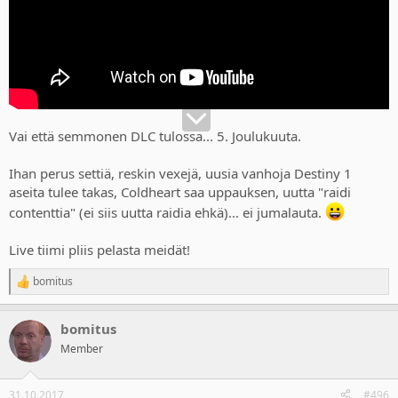
Vai että semmonen DLC tulossa... 5. Joulukuuta.
Ihan perus settiä, reskin vexejä, uusia vanhoja Destiny 1
aseita tulee takas, Coldheart saa uppauksen, uutta "raidi
contenttia" (ei siis uutta raidia ehkä)... ei jumalauta.
Live tiimi pliis pelasta meidät!
bomitus
R
e
a
bomitus
c
t
Member
i
o
n
31.10.2017
#496