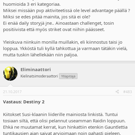
huomioida 3 eri kategoriaa.
Miksei missään pvp aktiviteetissä ole level advantage päällä ?
Miksi se edes pitää mainita, jos sitä ei ole?
Ei enää daily storyjä jne.. Ainoastaan challenget, tosin
positiivista että myös striket ovat niihin päässeet.
Yleiskuva niinkuin monilla muillakin, eli kiinnostus taisi jo
loppua. Ykköstä tuli kyllä tahkottua ja varmaan tätäkin vielä,
mutta tuskin lähellekään niin paljoa.
Eliminaattori
Kielinatsimoderaattori
Ylläpitäjä
21.10.2017
#483
Vastaus: Destiny 2
Kiitokset Susi-klaanin liiderille mainiosta linkistä. Tuntui
tosiaan siltä, että olisi pelannut useamman Raidin loppuun.
Ehkä ne muutamat kerrat, kun hinkattiin etenkin Gauntlettia
tuntikausien ajan saivat arvioimaan noin pahasti pieleen.