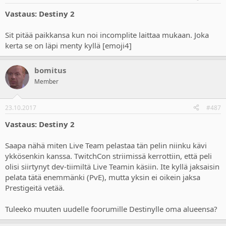
Vastaus: Destiny 2
Sit pitää paikkansa kun noi incomplite laittaa mukaan. Joka
kerta se on läpi menty kyllä [emoji4]
bomitus
Member
23.10.2017
#487
Vastaus: Destiny 2
Saapa nähä miten Live Team pelastaa tän pelin niinku kävi
ykkösenkin kanssa. TwitchCon striimissä kerrottiin, että peli
olisi siirtynyt dev-tiimiltä Live Teamin käsiin. Ite kyllä jaksaisin
pelata tätä enemmänki (PvE), mutta yksin ei oikein jaksa
Prestigeitä vetää.
Tuleeko muuten uudelle foorumille Destinylle oma alueensa?