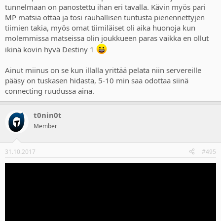
tunnelmaan on panostettu ihan eri tavalla. Kävin myös pari
MP matsia ottaa ja tosi rauhallisen tuntusta pienennettyjen
tiimien takia, myös omat tiimiläiset oli aika huonoja kun
molemmissa matseissa olin joukkueen paras vaikka en ollut
ikinä kovin hyvä Destiny 1
Ainut miinus on se kun illalla yrittää pelata niin servereille
pääsy on tuskasen hidasta, 5-10 min saa odottaa siinä
connecting ruudussa aina.
t0nin0t
Member
31.10.2017
#495