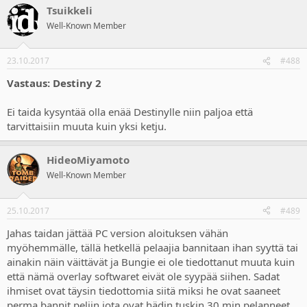
Tsuikkeli
Well-Known Member
23.10.2017
#488
Vastaus: Destiny 2
Ei taida kysyntää olla enää Destinylle niin paljoa että
tarvittaisiin muuta kuin yksi ketju.
HideoMiyamoto
Well-Known Member
25.10.2017
#489
Jahas taidan jättää PC version aloituksen vähän
myöhemmälle, tällä hetkellä pelaajia bannitaan ihan syyttä tai
ainakin näin väittävät ja Bungie ei ole tiedottanut muuta kuin
että nämä overlay softwaret eivät ole syypää siihen. Sadat
ihmiset ovat täysin tiedottomia siitä miksi he ovat saaneet
perma bannit peliin jota ovat hädin tuskin 30 min pelanneet.