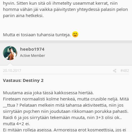
hyvin. Sitten kun sitä oli ihmetelty useammat kerrat, niin
homma vähän jäi vaikka päivitysten yhteydessä palasin pelon
pariin aina hetkeksi.
Mutta ei tosiaan tuhansia tunteja.
heebo1974
Active Member
20.10.2017
#482
Vastaus: Destiny 2
Muutama asia joka tässä kakkosessa hiertää.
Fireteam normaalisti kolme henkeä, mutta crusible neljä. Mitä
__ttua ? Pelataan melkein mitä tahansa aktiviteettia, niin jos
siirrytään pvp:hen niin joudutaan rikkomaan porukka pahasti.
Raidi 6 ja jos siirrytään tekemään muuta, niin 3+3 olisi ok..
mutta 4+2 ei.
Ei mitään rolleja aseissa. Armoreissa erot kosmeettisia, jos ei