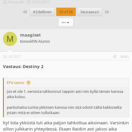
V
A
Nisupulla
23.03.2017
i
l
Ensimmäinen
Last
Edellinen
25 of 28
Seuraava
e
o
s
i
•••
t
t
i
u
k
s
maagiset
M
e
p
KonsoliFIN Alumni
t
ä
j
i
u
v
20.10.2017
#481
n
ä
a
m
Vastaus: Destiny 2
l
ä
o
ä
i
r
EPe sanoi:
t
ä
Jos et ole 1. versiota tahkonnut tappiin asti niin kyllä tämän kanssa
t
aika kuluu.
a
j
parituhatta tuntia ykkösen kanssa niin sitä odotti tältä kakkoselta
a
jotain mitä ei sitten tullutkaan.
Kyl tota ykköstä tuli aika paljon tahkottua aikoinaan. Varsinkin
sillon julkkarin yhteydessä. Ekaan Raidiin asti jaksoi aika