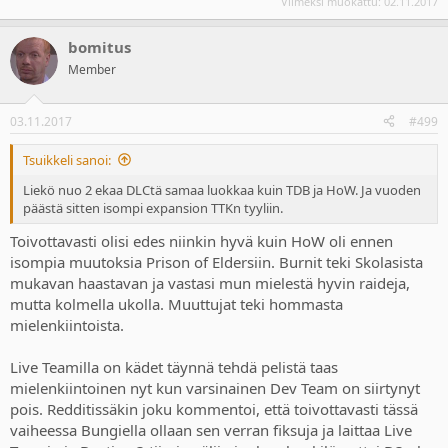
Viimeksi muokattu:
02.11.2017
bomitus
Member
03.11.2017
#499
Tsuikkeli sanoi:
Liekö nuo 2 ekaa DLCtä samaa luokkaa kuin TDB ja HoW. Ja vuoden
päästä sitten isompi expansion TTKn tyyliin.
Toivottavasti olisi edes niinkin hyvä kuin HoW oli ennen
isompia muutoksia Prison of Eldersiin. Burnit teki Skolasista
mukavan haastavan ja vastasi mun mielestä hyvin raideja,
mutta kolmella ukolla. Muuttujat teki hommasta
mielenkiintoista.
Live Teamilla on kädet täynnä tehdä pelistä taas
mielenkiintoinen nyt kun varsinainen Dev Team on siirtynyt
pois. Redditissäkin joku kommentoi, että toivottavasti tässä
vaiheessa Bungiella ollaan sen verran fiksuja ja laittaa Live