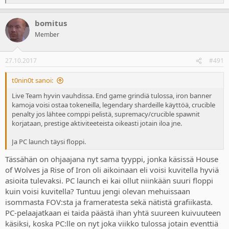
e
a
bomitus
c
t
Member
i
o
n
27.10.2017
#491
s
:
t0nin0t sanoi:
Live Team hyvin vauhdissa. End game grindiä tulossa, iron banner
kamoja voisi ostaa tokeneilla, legendary shardeille käyttöä, crucible
penalty jos lähtee comppi pelistä, supremacy/crucible spawnit
korjataan, prestige aktiviteeteista oikeasti jotain iloa jne.
Ja PC launch täysi floppi.
Tässähän on ohjaajana nyt sama tyyppi, jonka käsissä House
of Wolves ja Rise of Iron oli aikoinaan eli voisi kuvitella hyviä
asioita tulevaksi. PC launch ei kai ollut niinkään suuri floppi
kuin voisi kuvitella? Tuntuu jengi olevan mehuissaan
isommasta FOV:sta ja frameratesta sekä nätistä grafiikasta.
PC-pelaajatkaan ei taida päästä ihan yhtä suureen kuivuuteen
käsiksi, koska PC:lle on nyt joka viikko tulossa jotain eventtiä