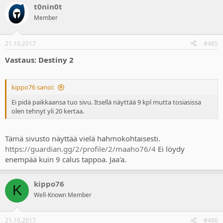
t0nin0t
Member
21.10.2017
#485
Vastaus: Destiny 2
kippo76 sanoi:
Ei pidä paikkaansa tuo sivu. Itsellä näyttää 9 kpl mutta tosiasissa
olen tehnyt yli 20 kertaa.
Tämä sivusto näyttää vielä hahmokohtaisesti.
https://guardian.gg/2/profile/2/maaho76/4
Ei löydy
enempää kuin 9 calus tappoa. Jaa'a.
kippo76
K
Well-Known Member
21.10.2017
#486