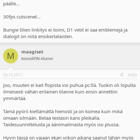
päälle...
30fps cutscenet...
Bungie tilien linkitys ei toimi, D1 vetit ei saa emblemejä ja
dialogit on niitä ensikertalaisten.
maagiset
M
KonsoliFIN Alumni
30.10.2017
#493
Joo, muuten ei kait flopista voi puhua pc:llä. Tuokin oli lopulta
ilmeisesti vähän erilainen tilanne kuin ensin annettiin
ymmärtää.
Tämä pyörii kieltämättä hienosti ja on komea kuin mikä
omaan silmään. Betaa testasin kans pleikalla.
Taidesuunnittelusta ja äänimailmasta myös iso plussa.
Hyvin tässä on vajaan ekan viikon aikana saanut tähän myös