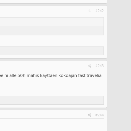
#242
#243
see ni alle 50h mahis käyttäen kokoajan fast travelia
#244