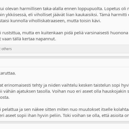
ntui olevan harmillisen taka-alalla ennen loppupuolta. Lopetus oli
in ykkösessä, eli viholliset jäävät liian kaukaisiksi. Tämä harmitti 
taisi kunnolla viholliskatraaseen, mutta toisin kävi.
li ruststtua, mutta en kuitenkaan pidä peliä varsinaisesti huonon
 vaan tällä kertaa napannut.
 others
aruttaa.
vat erinomaisesti tehty ja niiden vaihtelu kesken taistelun sopi hy
i vähän ajatuksen tasolla. Voihan nuo eri aseet olla hauskojakin si
osta.
i pelattua ja sen näkee sitten miten nuo muutokset itselle kolah
eri aseet sopii ihan hyvin peliin. Toki voihan se olla, että asioit