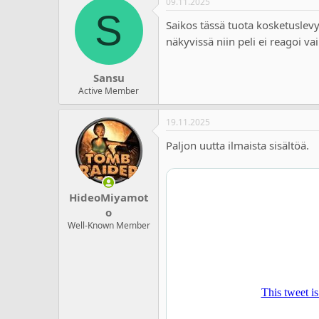
09.11.2025
S
Saikos tässä tuota kosketuslevy
näkyvissä niin peli ei reagoi va
Sansu
Active Member
19.11.2025
Paljon uutta ilmaista sisältöä.
HideoMiyamot
o
Well-Known Member