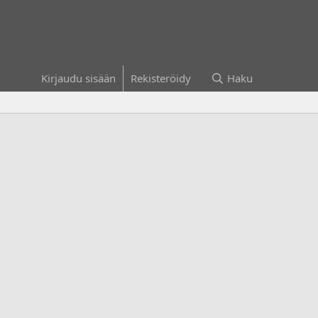
Kirjaudu sisään
Rekisteröidy
Haku