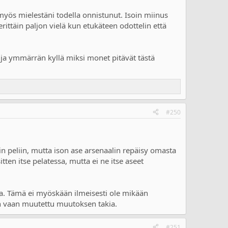
 myös mielestäni todella onnistunut. Isoin miinus
erittäin paljon vielä kun etukäteen odottelin että
a ja ymmärrän kyllä miksi monet pitävät tästä
#250
vin peliin, mutta ison ase arsenaalin repäisy omasta
tten itse pelatessa, mutta ei ne itse aseet
taa. Tämä ei myöskään ilmeisesti ole mikään
a on vaan muutettu muutoksen takia.
#251