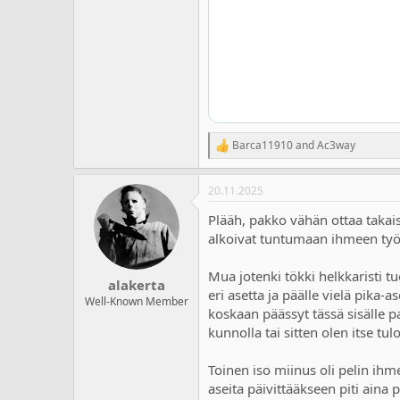
Barca11910
and
Ac3way
R
e
a
20.11.2025
c
t
Plääh, pakko vähän ottaa takais
i
o
alkoivat tuntumaan ihmeen työlä
n
s
Mua jotenki tökki helkkaristi tu
:
alakerta
eri asetta ja päälle vielä pik
Well-Known Member
koskaan päässyt tässä sisälle p
kunnolla tai sitten olen itse tu
Toinen iso miinus oli pelin ihme
aseita päivittääkseen piti aina 