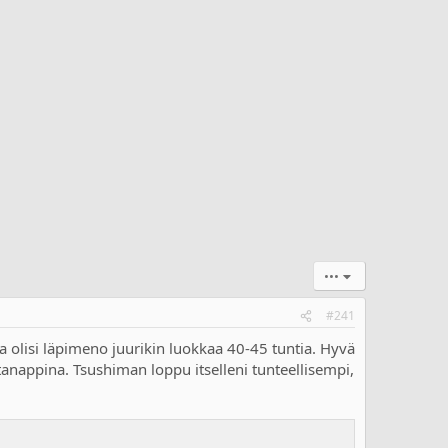
•••
#241
a olisi läpimeno juurikin luokkaa 40-45 tuntia. Hyvä
ntanappina. Tsushiman loppu itselleni tunteellisempi,