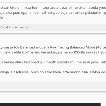
staan että on liikaa toimintoja taistelussa, oli ne sitten aseita yms
 ja aika pian oppii niiden vahvat puolet ja peli antaa pelaajalle m
le.
10
and 1 other person
yksessä tuli Balanced mode ja Ray Tracing Balanced Mode (40fps/
n joskus ehtii GoY pariin. Varsinkin, jos perus PS5:lla saa ray traci
tus lienee VRR Uncapped ja Smooth asetukset, ilmeisesti pyörii ai
iloja ja asetuksia. Mikä on sekä hyvä, että huono asia. Täytyy od