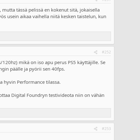
, mutta tässä pelissä en kokenut sitä, jokaisella
yös usein aikaa vaihella niitä kesken taistelun, kun
#252
120hz) mikä on iso apu perus PS5 käyttäjille. Se
ngin päälle ja pyörii sen 40fps.
ka hyvin Performance tilassa.
ottaa Digital Foundryn testivideota niin on vähän
#253