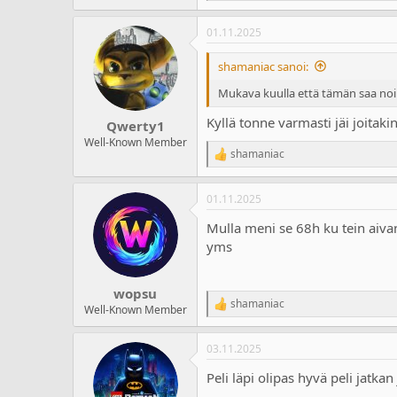
a
m
e
l
ä
a
01.11.2025
c
o
ä
t
i
r
i
shamaniac sanoi:
t
ä
o
t
n
Mukava kuulla että tämän saa noin
a
s
j
:
Kyllä tonne varmasti jäi joitakin
Qwerty1
a
Well-Known Member
shamaniac
R
e
a
01.11.2025
c
t
Mulla meni se 68h ku tein aivan 
i
o
yms
n
s
:
wopsu
shamaniac
R
Well-Known Member
e
a
03.11.2025
c
t
Peli läpi olipas hyvä peli jatka
i
o