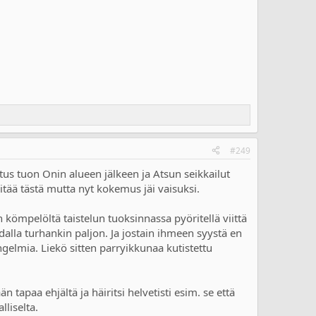
#249
tus tuon Onin alueen jälkeen ja Atsun seikkailut
itää tästä mutta nyt kokemus jäi vaisuksi.
n kömpelöltä taistelun tuoksinnassa pyöritellä viittä
alla turhankin paljon. Ja jostain ihmeen syystä en
ngelmia. Liekö sitten parryikkunaa kutistettu
tapaa ehjältä ja häiritsi helvetisti esim. se että
lliselta.