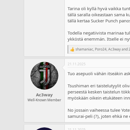
Tarina oli kyllä hyvä vaikka tu
tällä saralla oikeastaan sama ku
tällä kertaa Sucker Punch panos
Todella negatiivista marinaa tu
ykköstä enemmän. Itselle ei nyt
shamaniac
,
Poro24
,
Ac3way
and 2
R
e
a
21.11.2025
c
t
Tuo asepuoli vähän itseäkin ask
i
o
n
Tsushiman eri taistelutyylit oli
s
perseestä kesken taistelun tökki
:
Ac3way
myöskään oikein etukäteen inn
Well-Known Member
No jossain vaiheessa tulee Yote
samurai-peli (?), joten ehkä ne 
21.11.2025