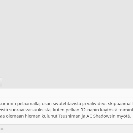
ksummin pelaamalla, osan sivutehtävistä ja välivideot skippaamall
etyistä suoraviivaisuuksista, kuten pelkän R2-napin käytöstä toimi
kaa olemaan hieman kulunut Tsushiman ja AC Shadowsin myötä.
ac