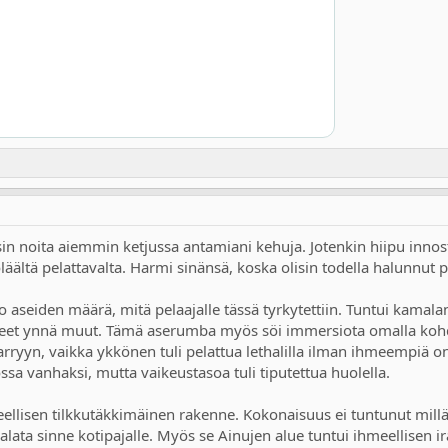
in noita aiemmin ketjussa antamiani kehuja. Jotenkin hiipu innos
ältä pelattavalta. Harmi sinänsä, koska olisin todella halunnut p
o aseiden määrä, mitä pelaajalle tässä tyrkytettiin. Tuntui kamala
a-aseet ynnä muut. Tämä aserumba myös söi immersiota omalla kohd
arryyn, vaikka ykkönen tuli pelattua lethalilla ilman ihmeempiä o
lossa vanhaksi, mutta vaikeustasoa tuli tiputettua huolella.
ellisen tilkkutäkkimäinen rakenne. Kokonaisuus ei tuntunut millään 
palata sinne kotipajalle. Myös se Ainujen alue tuntui ihmeellisen ira