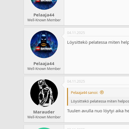
n
s
:
Pelaaja44
Well-Known Member
04.11.2025
Löysittekö pelatessa miten helpo
Pelaaja44
Well-Known Member
04.11.2025
Pelaaja44 sanoi:
Löysittekö pelatessa miten helpost
Tuulen avulla nuo löytyi aika he
Marauder
Well-Known Member