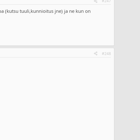
#247
a (kutsu tuuli,kunnioitus jne) ja ne kun on
#248