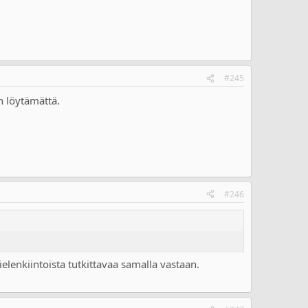
#245
n löytämättä.
#246
mielenkiintoista tutkittavaa samalla vastaan.