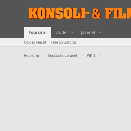
Foorumi
Uudet
Jäsenet
Uudet viestit
Hae sivustolta
Foorumi
Keskustelualueet
Pelit