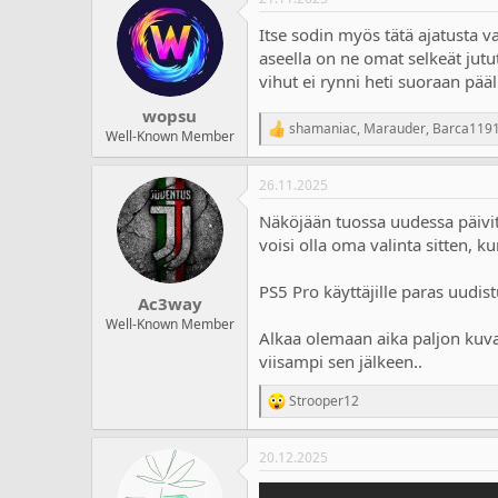
Itse sodin myös tätä ajatusta va
aseella on ne omat selkeät jutut
vihut ei rynni heti suoraan pääl
wopsu
shamaniac
,
Marauder
,
Barca119
R
Well-Known Member
e
a
26.11.2025
c
t
Näköjään tuossa uudessa päivit
i
o
voisi olla oma valinta sitten, ku
n
s
PS5 Pro käyttäjille paras uudis
:
Ac3way
Well-Known Member
Alkaa olemaan aika paljon kuvat
viisampi sen jälkeen..
Strooper12
R
e
a
20.12.2025
c
t
i