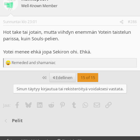
t
Well-Known Member
i
o
n
Sunnuntai klo 23:01
#286
s
:
Hot take tai jotain, mutta viihdyn enemmän Yotein taistelun
parissa, kuin Souls-pelien.
Yotei menee ehkä jopa Sekiron ohi. Ehkä.
Remeded
and
shamaniac
R
e
a
Ensimmäinen
Edellinen
15 of 15
c
t
Sinun täytyy kirjautua tai rekisteröityä voidaksesi vastata.
i
o
n
Facebook
Bluesky
LinkedIn
Reddit
Pinterest
Tumblr
WhatsApp
Sähköposti
Linkki
Jaa:
s
:
Pelit