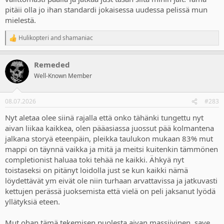
pitäii olla jo ihan standardi jokaisessa uudessa pelissä mun
mielestä.
Hulikopteri
and
shamaniac
R
e
a
Remeded
c
t
Well-Known Member
i
o
n
08.07.2026
#283
s
:
Nyt aletaa olee siinä rajalla että onko tähänki tungettu nyt
aivan liikaa kaikkea, olen pääasiassa juossut pää kolmantena
jalkana storyä eteenpäin, pleikka taulukon mukaan 83% mut
mappi on täynnä vaikka ja mitä ja meitsi kuitenkin tämmönen
completionist haluaa toki tehää ne kaikki. Ähkyä nyt
toistaseksi on pitänyt loidolla just se kun kaikki nämä
löydettävät ym eivät ole niin turhaan arvattavissa ja jatkuvasti
kettujen perässä juoksemista että vielä on peli jaksanut lyödä
yllätyksiä eteen.
Mut ohan tämä tekemisen puolesta aivan massiivinen, save