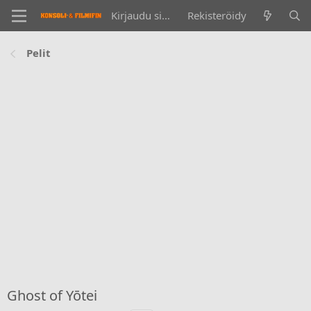
Kirjaudu sisään
Rekisteröidy
Pelit
Ghost of Yōtei