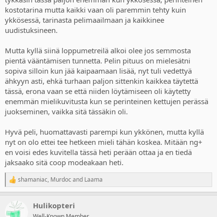
kostotarina mutta kaikki vaan oli paremmin tehty kuin
ykkösessä, tarinasta pelimaailmaan ja kaikkinee
uudistuksineen.
Mutta kyllä siinä loppumetreilä alkoi olee jos semmosta
pientä vääntämisen tunnetta. Pelin pituus on mielesätni
sopiva silloin kun jää kaipaamaan lisää, nyt tuli vedettyä
ähkyyn asti, ehkä turhaan paljon sittenkin kaikkea täytettä
tässä, erona vaan se että niiden löytämiseen oli käytetty
enemmän mielikuvitusta kun se perinteinen kettujen perässä
juokseminen, vaikka sitä tässäkin oli.
Hyvä peli, huomattavasti parempi kun ykkönen, mutta kyllä
nyt on olo ettei tee hetkeen mieli tähän koskea. Mitään ng+
en voisi edes kuvitella tässä heti perään ottaa ja en tiedä
jaksaako sitä coop modeakaan heti.
shamaniac
,
Murdoc
and
Laama
R
e
a
Hulikopteri
c
t
Well-Known Member