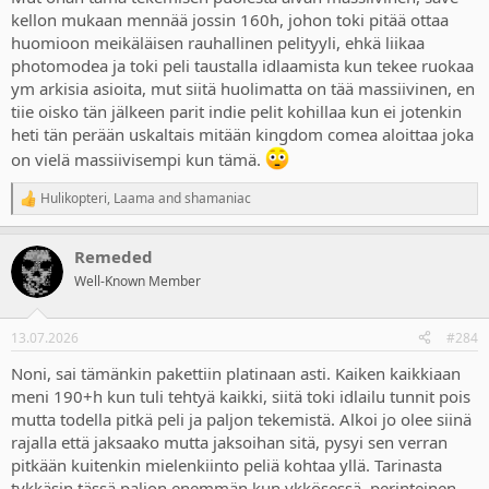
kellon mukaan mennää jossin 160h, johon toki pitää ottaa
huomioon meikäläisen rauhallinen pelityyli, ehkä liikaa
photomodea ja toki peli taustalla idlaamista kun tekee ruokaa
ym arkisia asioita, mut siitä huolimatta on tää massiivinen, en
tiie oisko tän jälkeen parit indie pelit kohillaa kun ei jotenkin
heti tän perään uskaltais mitään kingdom comea aloittaa joka
on vielä massiivisempi kun tämä.
Hulikopteri
,
Laama
and
shamaniac
R
e
a
Remeded
c
t
Well-Known Member
i
o
n
13.07.2026
#284
s
:
Noni, sai tämänkin pakettiin platinaan asti. Kaiken kaikkiaan
meni 190+h kun tuli tehtyä kaikki, siitä toki idlailu tunnit pois
mutta todella pitkä peli ja paljon tekemistä. Alkoi jo olee siinä
rajalla että jaksaako mutta jaksoihan sitä, pysyi sen verran
pitkään kuitenkin mielenkiinto peliä kohtaa yllä. Tarinasta
tykkäsin tässä paljon enemmän kun ykkösessä, perinteinen