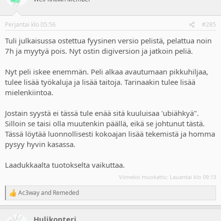
i
o
n
Perjantai klo 05:56
#285
s
:
Tuli julkaisussa ostettua fyysinen versio pelistä, pelattua noin
7h ja myytyä pois. Nyt ostin digiversion ja jatkoin peliä.
Nyt peli iskee enemmän. Peli alkaa avautumaan pikkuhiljaa,
tulee lisää työkaluja ja lisää taitoja. Tarinaakin tulee lisää
mielenkiintoa.
Jostain syystä ei tässä tule enää sitä kuuluisaa 'ubiähkyä".
Silloin se taisi olla muutenkin päällä, eikä se johtunut tästä.
Tässä löytää luonnollisesti kokoajan lisää tekemistä ja homma
pysyy hyvin kasassa.
Laadukkaalta tuotokselta vaikuttaa.
Viimeksi muokattu:
Lauantai klo 09:13
Ac3way
and
Remeded
R
e
a
Hulikopteri
c