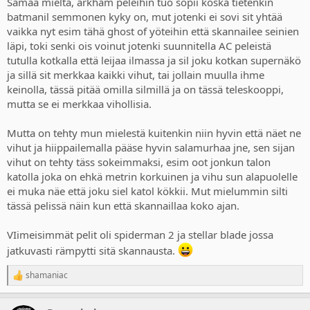
Samaa mieltä, arkham peleihin tuo sopii koska tietenkin
batmanil semmonen kyky on, mut jotenki ei sovi sit yhtää
Dishonoredissa oli myös sama ja siinäkin se sopi loreen kun
vaikka nyt esim tähä ghost of yöteihin että skannailee seinien
yliluonnollisia kykyjä oli muutenkin käytössä. Mutta sitten on vaikka
läpi, toki senki ois voinut jotenki suunnitella AC peleistä
nämä uudet Assassin's Creedit... No joo, Animuksella voi selittää
tutulla kotkalla että leijaa ilmassa ja sil joku kotkan supernäkö
helposti paljon ja vaikka mitä mutta jotenkin se vie sitä fiilistä että
viikinki siellä skannailee Englannissa vihulaisia seinien läpi.
ja sillä sit merkkaa kaikki vihut, tai jollain muulla ihme
keinolla, tässä pitää omilla silmillä ja on tässä teleskooppi,
Samalla toki pitää myöntää että tuo on tavallaan välttämätön osa
mutta se ei merkkaa vihollisia.
pelejä nykyään kun pelaaminen olisi muuten paljon työläämpää ja
varmasti jäisi jatkuvasti kiinni vihulaisille, joita ei ole huomannut.
Mutta on tehty mun mielestä kuitenkin niin hyvin että näet ne
Tosin hyvällä pelisuunnittelulla tuonkin välttäisi, joten tuo on myös
vihut ja hiippailemalla pääse hyvin salamurhaa jne, sen sijan
vähän laiskaa pelisuunnittelua. Toisaalta se myös sujuvoittaa
pelaamista kun kaiken sälän seasta näkee ne oleelliset ja
vihut on tehty täss sokeimmaksi, esim oot jonkun talon
interaktiiviset elementit.
katolla joka on ehkä metrin korkuinen ja vihu sun alapuolelle
ei muka näe että joku siel katol kökkii. Mut mielummin silti
tässä pelissä näin kun että skannaillaa koko ajan.
VIimeisimmät pelit oli spiderman 2 ja stellar blade jossa
jatkuvasti rämpytti sitä skannausta.
shamaniac
R
e
a