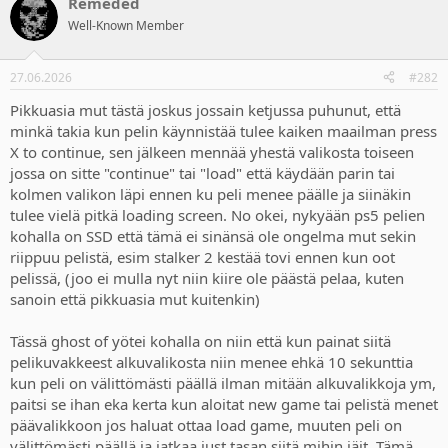
Remeded
c
t
Well-Known Member
i
o
n
27.06.2026
#282
s
:
Pikkuasia mut tästä joskus jossain ketjussa puhunut, että
minkä takia kun pelin käynnistää tulee kaiken maailman press
X to continue, sen jälkeen mennää yhestä valikosta toiseen
jossa on sitte "continue" tai "load" että käydään parin tai
kolmen valikon läpi ennen ku peli menee päälle ja siinäkin
tulee vielä pitkä loading screen. No okei, nykyään ps5 pelien
kohalla on SSD että tämä ei sinänsä ole ongelma mut sekin
riippuu pelistä, esim stalker 2 kestää tovi ennen kun oot
pelissä, (joo ei mulla nyt niin kiire ole päästä pelaa, kuten
sanoin että pikkuasia mut kuitenkin)
Tässä ghost of yötei kohalla on niin että kun painat siitä
pelikuvakkeest alkuvalikosta niin menee ehkä 10 sekunttia
kun peli on välittömästi päällä ilman mitään alkuvalikkoja ym,
paitsi se ihan eka kerta kun aloitat new game tai pelistä menet
päävalikkoon jos haluat ottaa load game, muuten peli on
välittömästi päällä ja jatkaa just tasan siitä mihin jäit. Tämä