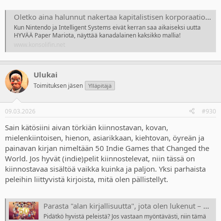
Oletko aina halunnut nakertaa kapitalistisen korporaation polvilleen sisältä käsin? Nyt se onnistuu, vieläpä Paper Marion hengessä!
Kun Nintendo ja Intelligent Systems eivät kerran saa aikaiseksi uutta
HYVÄÄ Paper Mariota, näyttää kanadalainen kaksikko mallia!
www.konsolifin.net
Ulukai
Toimituksen jäsen
Ylläpitäjä
09.03.2026
#930
Sain kätösiini aivan törkiän kiinnostavan, kovan,
mielenkiintoisen, hienon, asiarikkaan, kiehtovan, öyreän ja
painavan kirjan nimeltään 50 Indie Games that Changed the
World. Jos hyvät (indie)pelit kiinnostelevat, niin tässä on
kiinnostavaa sisältöä vaikka kuinka ja paljon. Yksi parhaista
peleihin liittyvistä kirjoista, mitä olen pällistellyt.
Parasta "alan kirjallisuutta", jota olen lukenut – pällistelyssä kiehtova 50 Indie Games That Changed the World -teos
Pidätkö hyvistä peleistä? Jos vastaan myöntävästi, niin tämä