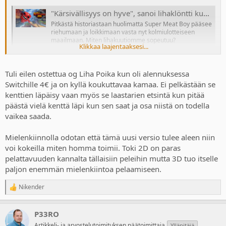
"Kärsivällisyys on hyve", sanoi lihaklöntti kun kolmanteen ulottuvuuteen läksi
Pitkästä historiastaan huolimatta Super Meat Boy pääsee
riehumaan ja loikkimaan vasta nyt kolmiulotteiseen
maailmaan. Miten lihakuutiomme sopeutuu?
Klikkaa laajentaaksesi...
www.konsolifin.net
Tuli eilen ostettua og Liha Poika kun oli alennuksessa
Switchille 4€ ja on kyllä koukuttavaa kamaa. Ei pelkästään se
kenttien läpäisy vaan myös se laastarien etsintä kun pitää
päästä vielä kenttä läpi kun sen saat ja osa niistä on todella
vaikea saada.
Mielenkiinnolla odotan että tämä uusi versio tulee aleen niin
voi kokeilla miten homma toimii. Toki 2D on paras
pelattavuuden kannalta tällaisiin peleihin mutta 3D tuo itselle
paljon enemmän mielenkiintoa pelaamiseen.
Nikender
R
e
a
P33RO
c
t
Artikkeli- ja arvostelutoimituksen päätoimittaja
Ylläpitäjä