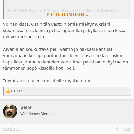
Super Meat Boyn ja Binding of Isaacin tekijöiden uutukainen on
Klikkaa laajentaaksesi...
juuri sitä, mitä heiltä voisi odottaakin.
Voihan kissa. Ostin tän vastoin omia mieltymyksiäni
steamissä (en yleensä pelaa läppärillä) ja kyllähän nää kissat
nyt vei mennessään.
Aivan liian koukuttava peli. Vaimo jo pilkkasi kans ku
yömyöhään kissoja paritan toisilleen ja osan heitän roskiin.
Lapsilleki joutuu valehtelemaan silmät päästään et kyl tää on
tämmönen söpö kissoille koti -peli.
Toivottavasti tulee konsoleille myöhemmin.
BaDari
R
e
a
pelle
c
t
Well-Known Member
i
o
n
24.02.2026
#925
s