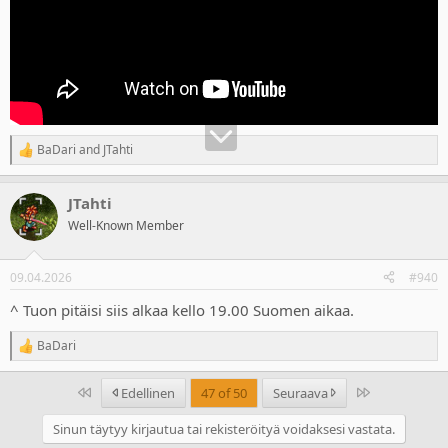
BaDari
and
JTahti
R
e
a
JTahti
c
t
Well-Known Member
i
o
n
09.04.2026
#940
s
:
^ Tuon pitäisi siis alkaa kello 19.00 Suomen aikaa.
BaDari
R
e
a
Ensimmäinen
Last
Edellinen
47 of 50
Seuraava
c
t
Sinun täytyy kirjautua tai rekisteröityä voidaksesi vastata.
i
o