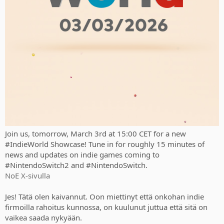
Join us, tomorrow, March 3rd at 15:00 CET for a new
#IndieWorld Showcase! Tune in for roughly 15 minutes of
news and updates on indie games coming to
#NintendoSwitch2 and #NintendoSwitch.
NoE X-sivulla
Jes! Tätä olen kaivannut. Oon miettinyt että onkohan indie
firmoilla rahoitus kunnossa, on kuulunut juttua että sitä on
vaikea saada nykyään.