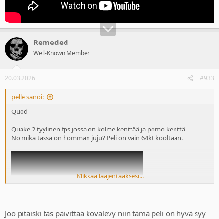
Remeded
Well-Known Member
20.03.2026
#933
pelle sanoi:
Quod
Quake 2 tyylinen fps jossa on kolme kenttää ja pomo kenttä.
No mikä tässä on homman juju? Peli on vain 64kt kooltaan.
Klikkaa laajentaaksesi...
Joo pitäiski täs päivittää kovalevy niin tämä peli on hyvä syy