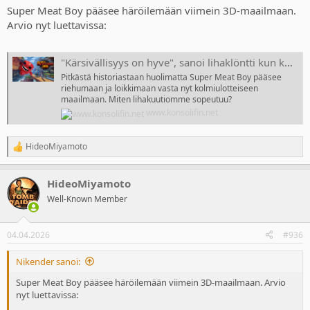
Super Meat Boy pääsee häröilemään viimein 3D-maailmaan.
Arvio nyt luettavissa:
"Kärsivällisyys on hyve", sanoi lihaklöntti kun kolmanteen ulottuvuuteen läksi
Pitkästä historiastaan huolimatta Super Meat Boy pääsee
riehumaan ja loikkimaan vasta nyt kolmiulotteiseen
maailmaan. Miten lihakuutiomme sopeutuu?
www.konsolifin.net
HideoMiyamoto
R
e
a
HideoMiyamoto
c
t
Well-Known Member
i
o
n
04.04.2026
#936
s
:
Nikender sanoi:
Super Meat Boy pääsee häröilemään viimein 3D-maailmaan. Arvio
nyt luettavissa: