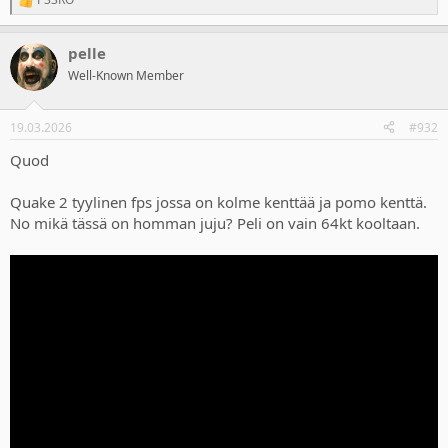
R
e
a
pelle
c
t
Well-Known Member
i
o
n
19.03.2026
#932
s
:
Quod
Quake 2 tyylinen fps jossa on kolme kenttää ja pomo kenttä.
No mikä tässä on homman juju? Peli on vain 64kt kooltaan.