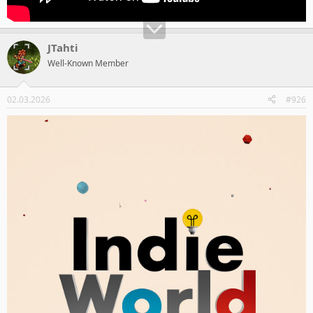
JTahti
Well-Known Member
02.03.2026
#926