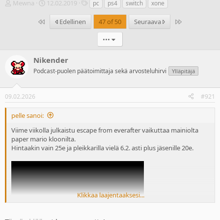
V
A
T
Mewna
12.02.2019
pc
ps4
switch
xone
i
l
u
e
o
n
Ensimmäinen
Last
Edellinen
47 of 50
Seuraava
s
i
n
t
t
i
•••
i
u
s
k
s
t
Nikender
e
p
e
Podcast-puolen päätoimittaja sekä arvosteluhirvi
Ylläpitäjä
t
ä
e
j
i
t
u
v
09.02.2026
#921
n
ä
a
m
pelle sanoi:
l
ä
o
ä
Viime viikolla julkaistu escape from everafter vaikuttaa mainiolta
i
r
paper mario kloonilta.
t
ä
Hintaakin vain 25e ja pleikkarilla vielä 6.2. asti plus jäsenille 20e.
t
a
j
a
Klikkaa laajentaaksesi...