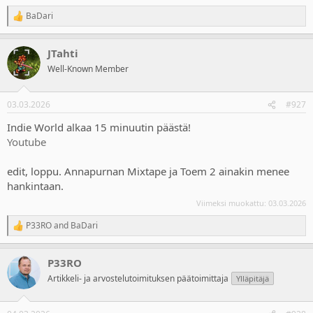
BaDari
R
e
a
JTahti
c
t
Well-Known Member
i
o
n
03.03.2026
#927
s
:
Indie World alkaa 15 minuutin päästä!
Youtube
edit, loppu. Annapurnan Mixtape ja Toem 2 ainakin menee
hankintaan.
Viimeksi muokattu:
03.03.2026
P33RO
and
BaDari
R
e
a
P33RO
c
t
Artikkeli- ja arvostelutoimituksen päätoimittaja
Ylläpitäjä
i
o
n