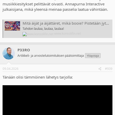
musiikkiesitykset pelittävät oivasti. Annapurna Interactive
julkaisijana, mikä yleensä meinaa passelia laatua vähintään.
Mitä äijät ja äijättäret, mikä booie? Pistetään jytä soimaa♫
Tahdon laulaa, laulaa, laulaa!
www.konsolifin.net
P33RO
Artikkeli- ja arvostelutoimituksen päätoimittaja
Ylläpitäjä
09.04.2026
#939
Tänään olisi tämmöinen lähetys tarjolla: