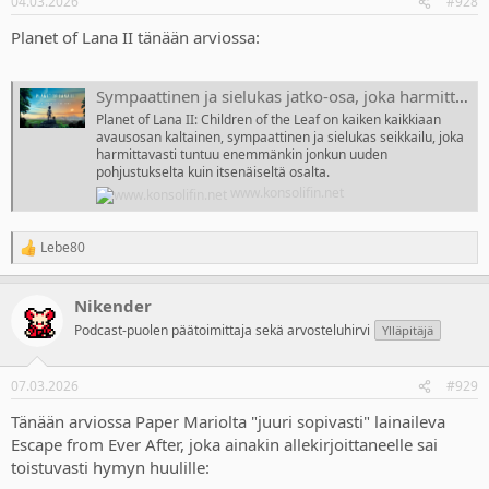
04.03.2026
#928
s
:
Planet of Lana II tänään arviossa:
Sympaattinen ja sielukas jatko-osa, joka harmittavasti tuntuu enemmänkin jonkun uuden pohjustukselta kuin itsenäiseltä osalta
Planet of Lana II: Children of the Leaf on kaiken kaikkiaan
avausosan kaltainen, sympaattinen ja sielukas seikkailu, joka
harmittavasti tuntuu enemmänkin jonkun uuden
pohjustukselta kuin itsenäiseltä osalta.
www.konsolifin.net
Lebe80
R
e
a
Nikender
c
t
Podcast-puolen päätoimittaja sekä arvosteluhirvi
Ylläpitäjä
i
o
n
07.03.2026
#929
s
:
Tänään arviossa Paper Mariolta "juuri sopivasti" lainaileva
Escape from Ever After, joka ainakin allekirjoittaneelle sai
toistuvasti hymyn huulille: