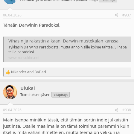
i
o
n
06.04.2026
#937
s
:
Tänään Darwinin Paradoksi.
Vihasin ja rakastin aikaani Darwin-mustekalan kanssa
Tykkäsin Darwin’s Paradoxista, mutta annoin sille kolme tähteä. Siinäpä
teille paradoksi.
www.konsolifin.net
Nikender
and
BaDari
R
e
a
Ulukai
c
t
Toimituksen jäsen
Ylläpitäjä
i
o
n
09.04.2026
#938
s
:
Mainitsenpa minäkin tässä, että tämän sortin indie julkaistiin
justiinsa. Osalle maailmalla on tämä toiminut paremmin kuin
itselle, mitä vähän ihmettelen, mutta teema on vekkuli ja