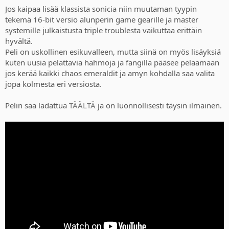
:
Jos kaipaa lisää klassista sonicia niin muutaman tyypin
tekemä 16-bit versio alunperin game gearille ja master
systemille julkaistusta triple troublesta vaikuttaa erittäin
hyvältä.
Peli on uskollinen esikuvalleen, mutta siinä on myös lisäyksiä
kuten uusia pelattavia hahmoja ja fangilla pääsee pelaamaan
jos kerää kaikki chaos emeraldit ja amyn kohdalla saa valita
jopa kolmesta eri versiosta.
Pelin saa ladattua
TÄÄLTÄ
ja on luonnollisesti täysin ilmainen.