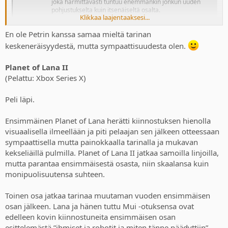
joka harmittavasti tuntuu enemmänkin jonkun uuden
pohjustukselta kuin itsenäiseltä osalta.
Klikkaa laajentaaksesi...
www.konsolifin.net
En ole Petrin kanssa samaa mieltä tarinan
keskeneräisyydestä, mutta sympaattisuudesta olen.
Planet of Lana II
(Pelattu: Xbox Series X)
Peli läpi.
Ensimmäinen Planet of Lana herätti kiinnostuksen hienolla
visuaalisella ilmeellään ja piti pelaajan sen jälkeen otteessaan
sympaattisella mutta painokkaalla tarinalla ja mukavan
kekseliäillä pulmilla. Planet of Lana II jatkaa samoilla linjoilla,
mutta parantaa ensimmäisestä osasta, niin skaalansa kuin
monipuolisuutensa suhteen.
Toinen osa jatkaa tarinaa muutaman vuoden ensimmäisen
osan jälkeen. Lana ja hänen tuttu Mui -otuksensa ovat
edelleen kovin kiinnostuneita ensimmäisen osan
esittelemästä ”ihmiset ja robotit ja miten tänne päädyttiin” -