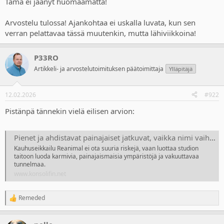
Tämä ei jäänyt huomaamatta!
Arvostelu tulossa! Ajankohtaa ei uskalla luvata, kun sen
verran pelattavaa tässä muutenkin, mutta lähiviikkoina!
P33RO
Artikkeli- ja arvostelutoimituksen päätoimittaja
Ylläpitäjä
12.02.2026
#922
Pistänpä tännekin vielä eilisen arvion:
Pienet ja ahdistavat painajaiset jatkuvat, vaikka nimi vaihtui
Kauhuseikkailu Reanimal ei ota suuria riskejä, vaan luottaa studion
taitoon luoda karmivia, painajaismaisia ympäristöjä ja vakuuttavaa
tunnelmaa.
www.konsolifin.net
Remeded
R
e
a