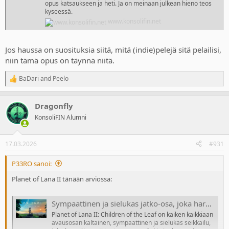
opus katsaukseen ja heti. Ja on meinaan julkean hieno teos
kyseessä.
www.konsolifin.net
Jos haussa on suosituksia siitä, mitä (indie)pelejä sitä pelailisi,
niin tämä opus on täynnä niitä.
BaDari
and
Peelo
R
e
a
Dragonfly
c
t
KonsoliFIN Alumni
i
o
n
17.03.2026
#931
s
:
P33RO sanoi:
Planet of Lana II tänään arviossa:
Sympaattinen ja sielukas jatko-osa, joka harmittavasti tuntuu enemmänkin jonkun uuden pohjustukselta kuin itsenäiseltä osalta
Planet of Lana II: Children of the Leaf on kaiken kaikkiaan
avausosan kaltainen, sympaattinen ja sielukas seikkailu,