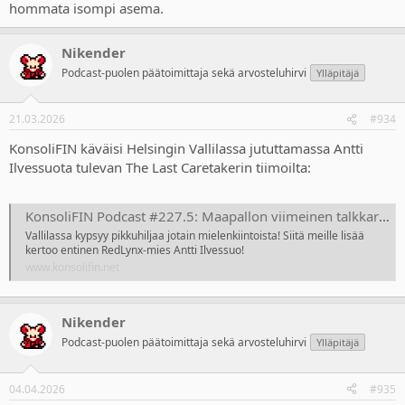
hommata isompi asema.
Nikender
Podcast-puolen päätoimittaja sekä arvosteluhirvi
Ylläpitäjä
21.03.2026
#934
KonsoliFIN käväisi Helsingin Vallilassa jututtamassa Antti
Ilvessuota tulevan The Last Caretakerin tiimoilta:
KonsoliFIN Podcast #227.5: Maapallon viimeinen talkkari (vieraana Antti Ilvessuo)
Vallilassa kypsyy pikkuhiljaa jotain mielenkiintoista! Siitä meille lisää
kertoo entinen RedLynx-mies Antti Ilvessuo!
www.konsolifin.net
Nikender
Podcast-puolen päätoimittaja sekä arvosteluhirvi
Ylläpitäjä
04.04.2026
#935