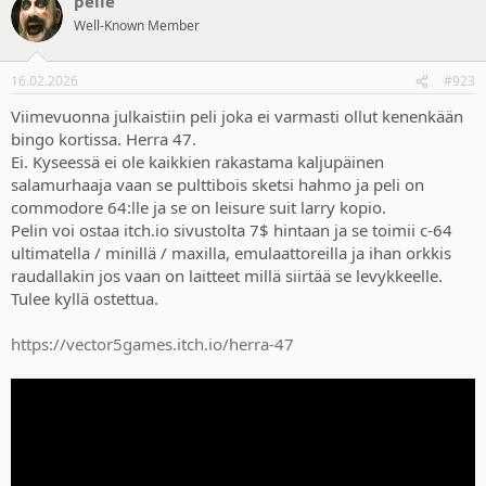
pelle
c
t
Well-Known Member
i
o
n
16.02.2026
#923
s
:
Viimevuonna julkaistiin peli joka ei varmasti ollut kenenkään
bingo kortissa. Herra 47.
Ei. Kyseessä ei ole kaikkien rakastama kaljupäinen
salamurhaaja vaan se pulttibois sketsi hahmo ja peli on
commodore 64:lle ja se on leisure suit larry kopio.
Pelin voi ostaa itch.io sivustolta 7$ hintaan ja se toimii c-64
ultimatella / minillä / maxilla, emulaattoreilla ja ihan orkkis
raudallakin jos vaan on laitteet millä siirtää se levykkeelle.
Tulee kyllä ostettua.
https://vector5games.itch.io/herra-47