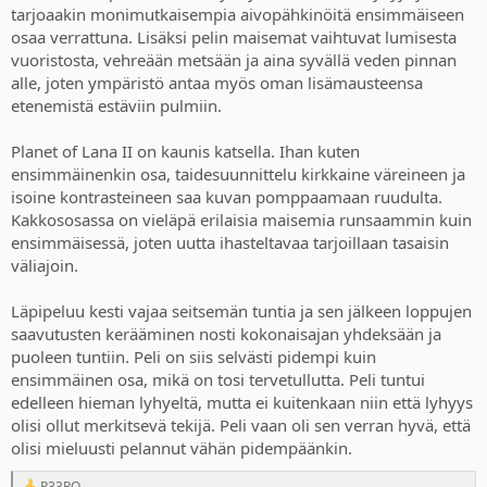
tarjoaakin monimutkaisempia aivopähkinöitä ensimmäiseen
osaa verrattuna. Lisäksi pelin maisemat vaihtuvat lumisesta
vuoristosta, vehreään metsään ja aina syvällä veden pinnan
alle, joten ympäristö antaa myös oman lisämausteensa
etenemistä estäviin pulmiin.
Planet of Lana II on kaunis katsella. Ihan kuten
ensimmäinenkin osa, taidesuunnittelu kirkkaine väreineen ja
isoine kontrasteineen saa kuvan pomppaamaan ruudulta.
Kakkososassa on vieläpä erilaisia maisemia runsaammin kuin
ensimmäisessä, joten uutta ihasteltavaa tarjoillaan tasaisin
väliajoin.
Läpipeluu kesti vajaa seitsemän tuntia ja sen jälkeen loppujen
saavutusten kerääminen nosti kokonaisajan yhdeksään ja
puoleen tuntiin. Peli on siis selvästi pidempi kuin
ensimmäinen osa, mikä on tosi tervetullutta. Peli tuntui
edelleen hieman lyhyeltä, mutta ei kuitenkaan niin että lyhyys
olisi ollut merkitsevä tekijä. Peli vaan oli sen verran hyvä, että
olisi mieluusti pelannut vähän pidempäänkin.
P33RO